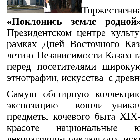
Торжестве
«Поклонись земле родно
Президентском центре куль
рамках Дней Восточного Каз
летию Независимости Казахст
перед посетителями широку
этнографии, искусства с древ
Самую обширную коллекцию 
экспозицию вошли уникаль
предметы кочевого быта ХIХ
красоте национальные ю
декоративно-прикладного иск