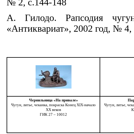
№ 2, с.144-148
А. Гилодо. Рапсодия чугу
«Антиквариат», 2002 год, № 4, 
Чернильница «На привале»
Па
Чугун, литье, чеканка, покраска Конец XIX-начало
Чугун, литье, че
ХХ веков
К
ГИК 27 – 10012