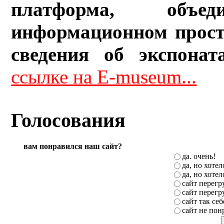
платформа, объ
информационном прост
сведения об экспонат
ссылке на E-museum...
Голосования
вам понравился наш сайт?
да. очень!
да, но хоте
да, но хоте
сайт перег
сайт перег
сайт так себ
сайт не пон