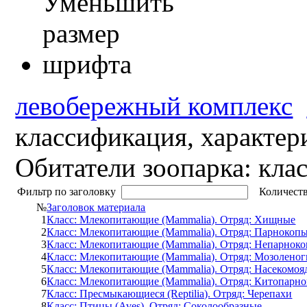
левобережный комплекс
классификация, характер
Обитатели зоопарка: кла
Фильтр по заголовку
Количеств
№
Заголовок материала
1
Класс: Млекопитающие (Mammalia). Отряд: Хищные
2
Класс: Млекопитающие (Mammalia). Отряд: Парнокоп
3
Класс: Млекопитающие (Mammalia). Отряд: Непарнок
4
Класс: Млекопитающие (Mammalia). Отряд: Мозоленог
5
Класс: Млекопитающие (Mammalia). Отряд: Насекомо
6
Класс: Млекопитающие (Mammalia). Отряд: Китопарн
7
Класс: Пресмыкающиеся (Reptilia). Отряд: Черепахи
8
Класс: Птицы (Aves). Отряд: Соколообразные