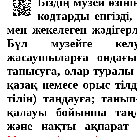
Біздің музей өзін
кодтарды енгізді,
мен жекелеген жәдігер
Бұл музейге кел
жасаушыларға ондағы 
танысуға, олар туралы 
қазақ немесе орыс тіл
тілін) таңдауға; танып-
қалауы бойынша таң
және нақты ақпарат а