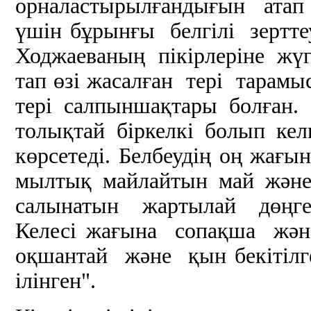
орналастырылғандығын атап 
үшін бұрынғы белгілі зерт
Ходжаеваның пікірлеріне жүг
тап өзі жасалған тері тарамы
тері салпыншақтары болған.
толықтай біркелкі болып келг
көрсетеді. Белбеудің оң жағы
мылтық майлайтын май және
салынатын жартылай дөңгел
Келесі жағына сопақша және
оқшантай және қын бекітілг
ілінген".