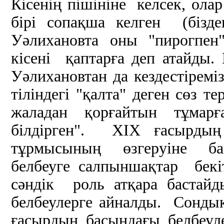
Кісенің пішініне келсек, ола
бірі сопақша келген (бізд
Уәлихановта оны "пирогпен"
кісені қаптарға деп атайды.
Уәлихановтан да кездестіремі
тіліндегі "қалта" деген сөз те
жаладан қорғайтын тұмарғ
білдірген". ХІХ ғасырды
тұрмысының өзгеруіне байл
белбеуге салпыншақтар бекі
сәндік роль атқара бастайды
белбеулерге айналды. Сонд
ғасырдың басындағы белбеул