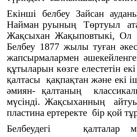
Екінші белбеу Зайсан ау
Найман руының Төртуыл ат
Жақсыхан Жақыповтыкі, Ол 
Белбеу 1877 жылы туған әке
жапсырмалармен әшекейленген
құтыларын көзге елестетін е
қалтасы қақпақтан және 
әмиян- қалтаның классика
мүсінді. Жақсыханның айтуы
пластина ертеректе бір қой тұ
Белбеудегі қалталар 