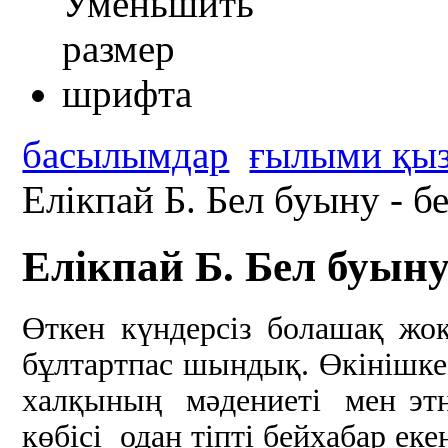
басылымдар
ғылыми қыз
Елікпай Б. Бел буыну - бе
Елікпай Б. Бел буыну 
Өткен күндерсіз болашақ жо
бұлтартпас шындық. Өкінішке 
халқының мәдениеті мен этн
көбісі одан тіпті бейхабар еке