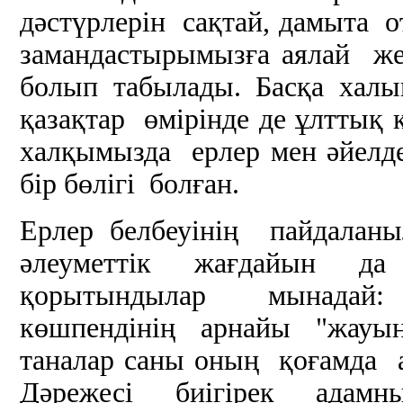
дәстүрлерін сақтай, дамыта 
замандастырымызға аялай же
болып табылады. Басқа хал
қазақтар өмірінде де ұлтты
халқымызда ерлер мен әйелд
бір бөлігі болған.
Ерлер белбеуінің пайдаланы
әлеуметтік жағдайын да б
қорытындылар мынадай:
көшпендінің арнайы "жауынг
таналар саны оның қоғамда 
Дәрежесі биігірек адамн