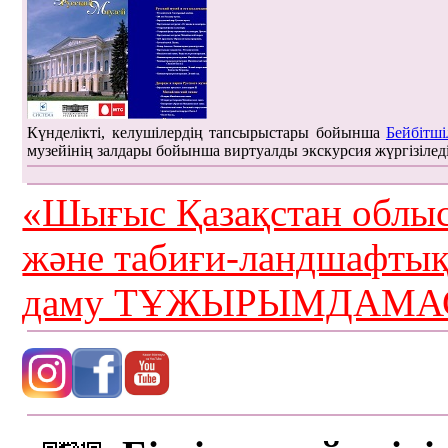
Күнделікті, келушілердің тапсырыстары бойынша
Бейбітші
музейінің залдары бойынша виртуалды экскурсия жүргізілед
«Шығыс Қазақстан облыс
және табиғи-ландшафты
даму ТҰЖЫРЫМДАМАС