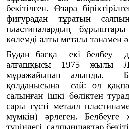
бекітілген. Өзара біріктір
фигурадан тұратын салп
пластиналардың бұрыштары 
көлемді алты металл танамен ә
Бұдан басқа екі белбеу 
алғашқысы 1975 жылы Л
мұражайынан алынды. Бе
қолданысына сай: ол қақпа
салынған ішкі бөліктен ту
сары түсті металл пластина
мүмкін) әрлеген. Белбеуг
түріндегі салпыншақтар бекіті