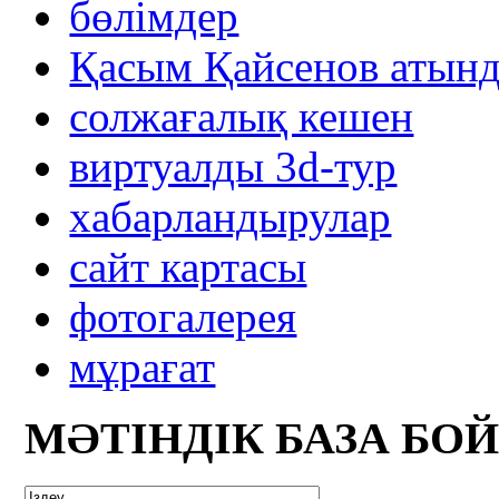
бөлімдер
Қасым Қайсенов атынд
солжағалық кешен
виртуалды 3d-тур
xабарландырулар
сайт картасы
фотогалерея
мұрағат
МӘТІНДІК БАЗА БО