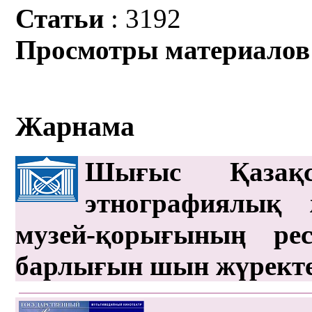
Статьи
: 3192
Просмотры материалов
Жарнама
Шығыс Қазақс
этнографиялық 
музей-қорығының рес
барлығын шын жүрект