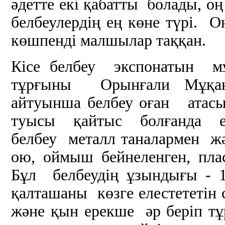
әдетте екі қабатты болады, оң 
белбеулердің ең көне түрі.
көшпенді малшылар таққан.
Кісе белбеу экспонатын м
тұрғыны Орынғали Мұқан
айтуынша белбеу оған атас
туысы қайтыс болғанда еск
белбеу металл таналармен жә
ою, оймыш бейнеленген, пла
Бұл белбеудің ұзындығы - 1
қалташаны көзге елестететін
және қын ерекше әр беріп т