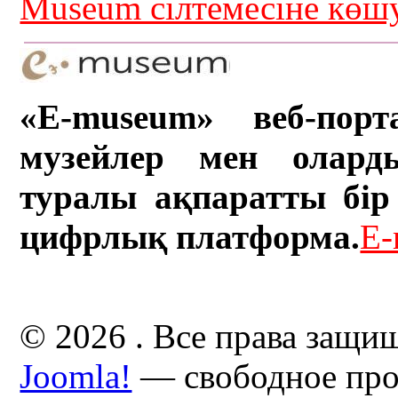
Museum сілтемесіне кө
«E-museum» веб-порт
музейлер мен олард
туралы ақпаратты бір 
цифрлық платформа.
E-
© 2026 . Все права защи
Joomla!
— свободное про