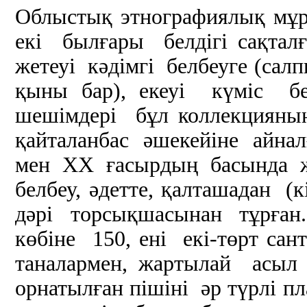
Облыстық этнографиялық мұ
екі былғары белдігі сақтал
жетеуі кәдімгі белбеуге (салп
қыны бар), екеуі күміс б
шешімдері бұл коллекцияны
қайталанбас әшекейіне айна
мен ХХ ғасырдың басында ж
белбеу, әдетте, қалташадан (
дәрі торсықшасынан тұрған
көбіне 150, ені екі-төрт са
таналармен, жартылай асыл
орнатылған пішіні әр түрлі п