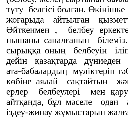
тұту белгісі болған. Өкінішке
жоғарыда айтылған қызмет
Әйткенмен , белбеу еркект
нышаны саналғанын білеміз
сырыққа оның белбеуін ілі
дейін қазақтарда дүниеден
ата-бабалардың мүліктерін т
көбіне аялай сақтайтын жә
ерлер белбеулері мен қар
айтқанда, бұл мәселе одан 
іздеу-жинау жұмыстарын жалғас