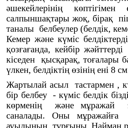
әшекейлерінің көптігіме
салпыншақтары жоқ, бірақ пі
таналы белбеулер (белдік, кеме
Кемер және күміс белдіктер
қозғағанда, кейбір жәйттерді
кіседен қысқарақ, тоғалары 
үлкен, белдіктің өзінің ені 8 
Жартылай асыл тастармен , к
бір белбеу - күміс белдік бі
көрменің және мұражай 
саналады. Оны мұражайғ
ауылының тұрғыны, Найман 