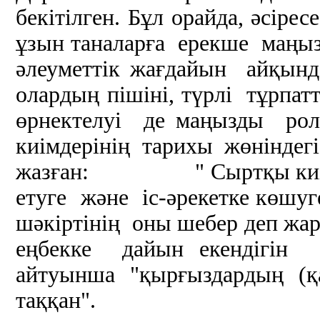
бекітілген. Бұл орайда, әсір
ұзын таналарға ерекше маңыз 
әлеуметтік жағдайын айқын
олардың пішіні, түрлі тұрпа
өрнектелуі де маңызды рол
киімдерінің тарихы жөніндегі
жазған: " Сыртқы киімні
етуге және іс-әрекетке көшуг
шәкіртінің оны шебер деп жар
еңбекке дайын екендігін 
айтуынша "қырғыздардың (қ
таққан".