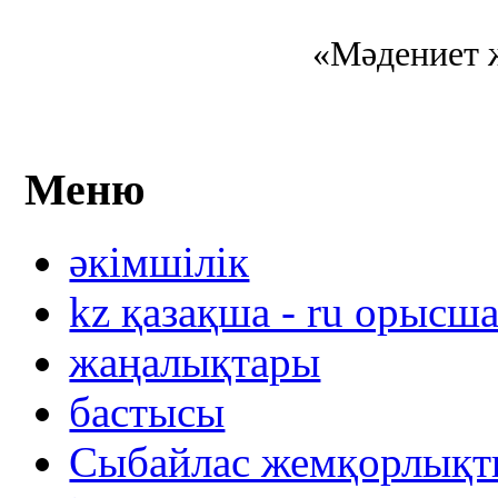
«Мәдениет ж
Меню
әкімшілік
kz қазақша - ru орысш
жаңалықтары
бастысы
Сыбайлас жемқорлықты