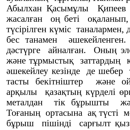
Абылхан Қасымұлы Қипеев әк
жасалған оң беті оқаланып
түсірілген күміс таналармен,
бес танамен әшекейленген
дәстүрге айналған. Оның э
және тұрмыстық заттардың құ
әшекейлеу кезінде де шебер 
тасты бекітніштер және ой
арқылы қазақтың күрделі өрн
металдан тік бұрышты жән
Тоғаның ортасына ақ түсті м
бұрыш пішінді сарғылт қыз