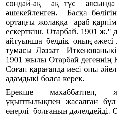
сондай-ақ ақ түс аясында 
әшекейленген. Басқа бөлігін
ортаңғы жолаққа араб қарпім
ескерткіш. Отарбай. 1901 ж.
айтуынша белдік оның әжесі 
тумасы Ләззат Иткенованыкі
1901 жылы Отарбай дегеннің 
Соған қарағанда иесі оны әйе
адамдыкі болса керек.
Ерекше махаббатпен, 
ұқыптылықпен жасалған бұл 
өнерлі болғанын дәлелдейді.