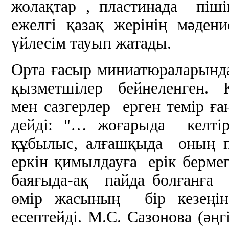
жолақтар , пластинада піші
ежелгі қазақ жерінің мәде
үйлесім тауып жатады.
Орта ғасыр миниатюраларынд
қызметшілер бейнеленген. 
мен сазгерлер ерген темір ға
дейді: "… жоғарыда келті
құбылыс, алғашқыда оның п
еркін қимылдауға ерік берме
баяғыда-ақ пайда болғанға 
өмір жасының бір кезеңіне
есептейді. М.С. Сазонова (әң