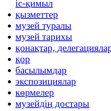
іс-қимыл
қызметтер
музей туралы
музей тарихы
қонақтар, делегацияла
қор
басылымдар
экспозициялар
көрмелер
музейдің достары