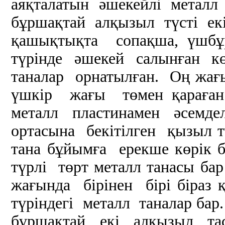
аяқталатын әшекейлі металл 
бұршақтай алқызыл түсті екі 
қашықтықта сопақша, үш
түрінде әшекей салынған кө
таналар орнатылған. Оң жа
үшкір жағы төмен қараған
металл пластинамен әсем
ортасына бекітілген қызыл т
тана бұйымға ерекше көрік 
түрлі төрт металл танасы бар
жағында бірінен бірі біраз
түріндегі металл таналар бар
бұршақтай екі алқызыл тас