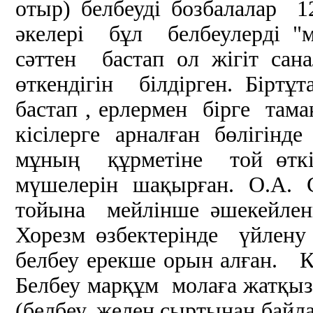
отыр) белбеуді бозбалалар 
әкелері бұл белбеулерді "
сәттен бастап ол жігіт сан
өткендігін білдірген. Бір
бастап , ерлермен бірге тама
кісілерге арналған бөлігінд
мұның құрметіне той өткі
мүшелерін шақырған. О.А. 
тойына мейлінше әшекейлен
Хорезм өзбектерінде үйлен
белбеу ерекше орын алған. К
Белбеу марқұм молаға жатқы
(белбеу, желең сыртынан байла