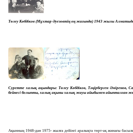
Төлеу Көбдіков (Мұхтар Әуезовтің оң жағында) 1943 жылы Алматы
Суретте халық ақындары: Төлеу Көбдіков, Тәңірберген Әміренов,
бейнесі болыпты, халық ақыны халық жауы айыбымен айыпталған жыл
Ақынның 1948-дан 1975- жылға дейінгі аралықта төрт-ақ жинағы басылы