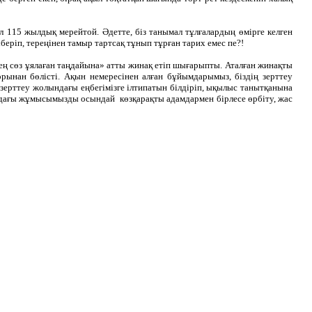
иыл 115 жылдық мерейтой. Әдетте, біз танымал тұлғалардың өмірге келген
еріп, тереңінен тамыр тартсақ тұнып тұрған тарих емес пе?!
ң сөз ұялаған таңдайына» атты жинақ етіп шығарыпты. Аталған жинақты
ынан бөлісті. Ақын немересінен алған бұйымдарымыз, біздің зерттеу
рттеу жолындағы еңбегімізге ілтипатын білдіріп, ықылыс танытқанына
ындағы жұмысымызды осындай көзқарақты адамдармен бірлесе өрбіту, жас