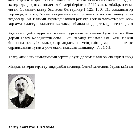
жандардың ақын жөніндегі лебіздері берілген. 2010 жылы Абайдың мем
енген. Сонымен қатар баспасөз беттеріндегі 125, 130, 135 жылдығы
қорында, Ұлттық Ғылым академиясының Орталық кітапханасының сирек 
кездеседі. Ал, ғылыми тұрғыдан алғаш рет бір арнаға тоғыстырып, 
көркемдік дәстүр жалғастығы» тақырыбында кандидаттық диссертация қо
Ақынның әдеби мұрасын ғылыми тұрғыдан зерттеуші Тұрысбекова Жана
дарын Төлеу Көбдіковтің есімі – исі қазаққа танымал. Ол - көзі тіріс
бойынша республикалық жыр додасына түсіп, елінің мерейін неше рет
сұранысынан туған дүние екені талассыз шындық» [7, 71 б.].
Төлеу ақынның шығармасын зерттеу бүгінде заман талабы екендігін нық 
Мақала авторы зерттеу тақырыбы аясында Семей қаласына барып қайтты.
Төлеу Көбдіков. 1948 жыл.