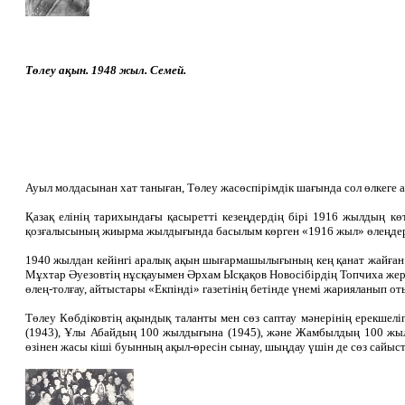
Төлеу ақын. 1948 жыл. Семей.
Ауыл молдасынан хат таныған, Төлеу жасөспірімдік шағында сол өлкеге
Қазақ елінің тарихындағы қасыретті кезеңдердің бірі 1916 жылдың кө
қозғалысының жиырма жылдығында басылым көрген «1916 жыл» өлеңдер ж
1940 жылдан кейінгі аралық ақын шығармашылығының кең қанат жайған тұ
Мұхтар Әуезовтің нұсқауымен Әрхам Ысқақов Новосібірдің Топчиха жерін
өлең-толғау, айтыстары «Екпінді» газетінің бетінде үнемі жарияланып оты
Төлеу Көбдіковтің ақындық таланты мен сөз саптау мәнерінің ерекшеліг
(1943), Ұлы Абайдың 100 жылдығына (1945), және Жамбылдың 100 жылд
өзінен жасы кіші буынның ақыл-өресін сынау, шыңдау үшін де сөз сайыст