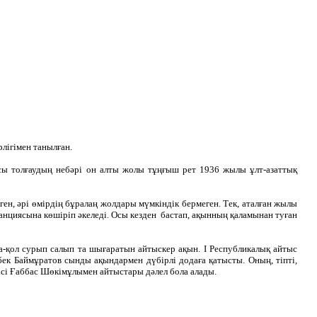
лігімен танылған.
 Осы толғаудың небәрі он алты жолы тұңғыш рет 1936 жылы ұлт-азаттық
ен, әрі өмірдің бұралаң жолдары мүмкіндік бермеген. Тек, аталған жылы
анциясына көшіріп әкеледі. Осы кезден бастап, ақынның қаламынан туған
лма-қол сурып салып та шығаратын айтыскер ақын. І Республикалық айтыс
к Баймұратов сынды ақындармен дүбірлі додаға қатысты. Оның, тіпті,
нісі Ғаббас Шөкімұлымен айтыстары дәлел бола алады.