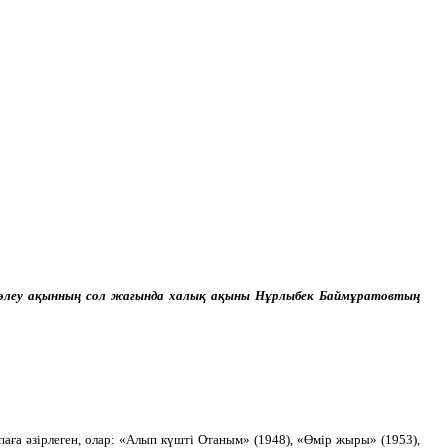
, Төлеу ақынның сол жағында халық ақыны Нұрлыбек Баймұратовтың
аға әзірлеген, олар: «Алып күшті Отаным» (1948), «Өмір жыры» (1953),