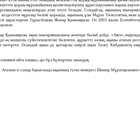
лекеттік қорық-мұражайының қызметкерлерінің құрастыруымен жарық көрген «
 қарсаңындағы мақалаларды атап өтуге болады. Сондай-ақ, ақынның шығарм
кездесетін мұралар бөлімі қорында, ақынның ұлы Мұрат Төлеуовтың жеке 
жүйелі қарастырған Тұрысбекова Жанар Қажымқызы. Ол 2003 жылы Еспенбето
рғаған.
р Қажымқызы ақын шығармашылығы жөнінде былай дейді: «Аягөз өңірінде д
інде-ақ көпшілік сүйіспеншілігіне бөленген, құрметті халық ақыны атағын ре
 көтерген. Осындай қиын да қатпарлы өмірлі ақын Төлеу Көбдіковтің өмі
сеніммен айта аламыз, әрі бұл бұлтартпас шындық.
 Аталған іс-сапар барысында ақынның туған немересі Шынар Мұратқызымен ке