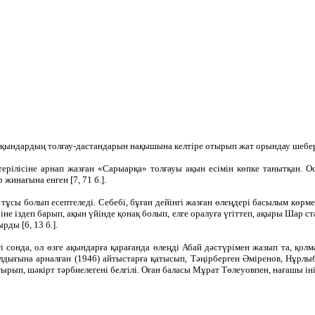
 ақындардың толғау-дастандарын нақышына келтіре отырып жат орындау шебер
терілісіне арнап жазған «Сарыарқа» толғауы ақын есімін көпке танытқан.
инағына енген [7, 71 б.].
сы болып есептеледі. Себебі, бұған дейінгі жазған өлеңдері басылым көрмег
е іздеп барып, ақын үйінде қонақ болып, елге оралуға үгіттеп, ақыры Шар ст
рды [6, 13 б.].
і сонда, ол өзге ақындарға қарағанда өлеңді Абай дәстүрімен жазып та, қо
ығына арналған (1946) айтыстарға қатысып, Тәңірберген Әміренов, Нұрлыбе
ырып, шәкірт тәрбиелегені белгілі. Оған баласы Мұрат Төлеуовпен, нағашы і