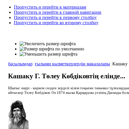
Пропустить и перейти к материалам
Пропустить и перейти к главной навигации
Пропустить и перейти к первому столбцу
Пропустить и перейти ко второму столбцу
басылымдар
ғылыми қызметкерлердің мақалалары
Кашаку Г
Кашаку Г. Төлеу Көбдіковтің елінде...
Шығыс өңірі - көркем сөзден зерделі кілем тоқыған танымал тұлғалард
айтыскер Төлеу Көбдіков. Ол 1874 жылы Қарқаралы уезінің Дағанды болы