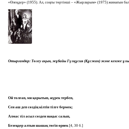
«Өлеңдер» (1955). Ал, соңғы төртінші – «Жырларым» (1975) жинағын бала
Отырғандар: Төлеу ақын, жұбайы Гүлқұсия (Құсжан) және кенже ұлы 
Ой толғап, ми қорытып, жүрек тербеп,
Сен аш деп сөздің кілтін тілге бермек;
Алмас тіл асыл сөзден нақыс салып,
Безеңдер алтын шашақ төгіп өрнек
[4, 30 б.]