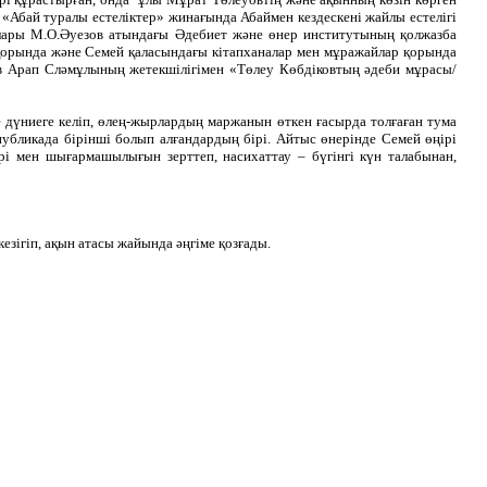
Абай туралы естеліктер» жинағында Абаймен кездескені жайлы естелігі
алары М.О.Әуезов атындағы Әдебиет және өнер институтының қолжазба
қорында және Семей қаласындағы кітапханалар мен мұражайлар қорында
в Арап Сләмұлының жетекшілігімен «Төлеу Көбдіковтың әдеби мұрасы/
үниеге келіп, өлең-жырлардың маржанын өткен ғасырда толғаған тума
спубликада бірінші болып алғандардың бірі. Айтыс өнерінде Семей өңірі
рі мен шығармашылығын зерттеп, насихаттау – бүгінгі күн талабынан,
зігіп, ақын атасы жайында әңгіме қозғады.