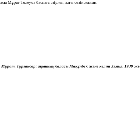
сы Мұрат Төлеуов баспаға әзірлеп, алғы сөзін жазған.
Мұрат. Тұрғандар: ақынның баласы Мақұлбек және келіні Зәмия. 1939 жыл