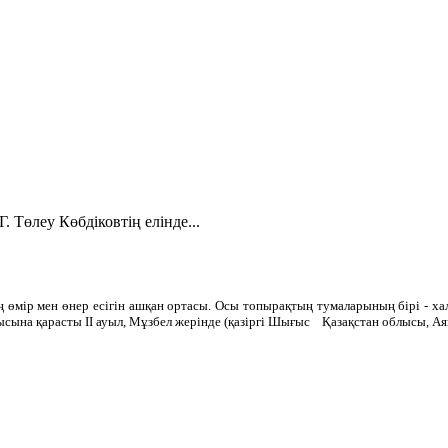
. Төлеу Көбдіковтің елінде...
ың өмір мен өнер есігін ашқан ортасы. Осы топырақтың тумаларының бірі - х
сына қарасты ІІ ауыл, Мұзбел жерінде (қазіргі Шығыс Қазақстан облысы, Аягө