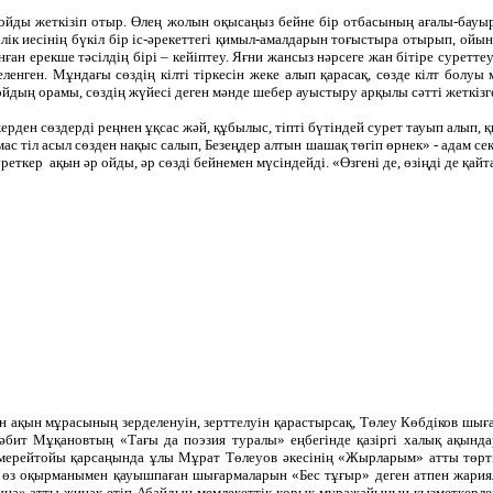
ойды жеткізіп отыр. Өлең жолын оқысаңыз бейне бір отбасының ағалы-бауырлы
лік иесінің бүкіл бір іс-әрекеттегі қимыл-амалдарын тоғыстыра отырып, ойын д
анған ерекше тәсілдің бірі – кейіптеу. Яғни жансыз нәрсеге жан бітіре сурет
ленген. Мұндағы сөздің кілті тіркесін жеке алып қарасақ, сөзде кілт болуы 
а ойдың орамы, сөздің жүйесі деген мәнде шебер ауыстыру арқылы сәтті жеткізг
рден сөздерді реңнен ұқсас жәй, құбылыс, тіпті бүтіндей сурет тауып алып, 
 тіл асыл сөзден нақыс салып, Безеңдер алтын шашақ төгіп өрнек» - адам сек
реткер ақын әр ойды, әр сөзді бейнемен мүсіндейді. «Өзгені де, өзіңді де қайт
ған ақын мұрасының зерделенуін, зерттелуін қарастырсақ, Төлеу Көбдіков ш
әбит Мұқановтың «Тағы да поэзия туралы» еңбегінде қазіргі халық ақында
қ мерейтойы қарсаңында ұлы Мұрат Төлеуов әкесінің «Жырларым» атты т
, өз оқырманымен қауышпаған шығармаларын «Бес тұғыр» деген атпен жар
ына» атты жинақ етіп Абайдың мемлекеттік қорық-мұражайының қызметкерле