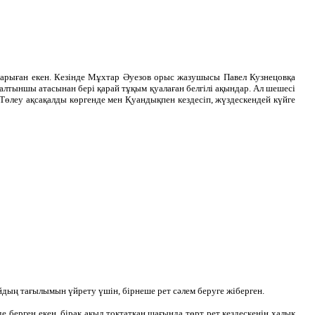
арыған екен. Кезінде Мұхтар Әуезов орыс жазушысы Павел Кузнецовқа
у алтыншы атасынан бері қарай тұқым қуалаған белгілі ақындар. Ал шешесі
, Төлеу ақсақалды көргенде мен Қуандықпен кездесіп, жүздескендей күйге
байдың тағылымын үйрету үшін, бірнеше рет сәлем беруге жіберген.
 берген екен, бірақ ақыл тоқтатқан шағында төрт рет кездескенін халық