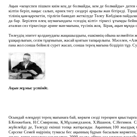
Ақын «кеңеспен пішкен киім кең де болмайды, кем де болмайды» деген 
кілтін беріп, нақыс салып, өрнек төгу сөздері арқылы жан бітіреді. Тірші
тілінің қам-қарекетін, тірлігін баяндап жеткізуде Төлеу Көбдіков пайдал
да бар. Берілген өлең шумағындағы «сөздің кілті» тіркесі ұтымды бейне
аталған сөз тіркесінде әрине мән-мағына, түсінік жоқ. Бірақ, ақын мұнд
Төлеудің эпитет қолданудағы жаңашылдығы, ешкімнің ойына келмейтін же
ұшқырлығын, сезім тұңғиығын, жасай қоятын тапқырлығы. Мәселен, «Алмас
ғана жол сонша бейнелі сурет жасап, сонша терең мағына білдіріп тұр. Су
Ақын жұмыс үстінде.
Осындай өлеңдері терең мағынаға бай, көркем сөзді тереңнен қиыстыр
Б.Кенжебаев, Н.С.Смирнова, Қ.Мұхамедханов, Х.Ишанов, С.Негимов. С
жүйелейді де, Төлеуді екінші топқа жатқызады. Ақынның 100 жылды
Сәрсеке Семей өңірінің тумасы бес ақынның бұрын басылым көрмеген
ақын» деген мақаласы ұсынылған. 2009 жылы «Өлең сөз ұялаған таңдай