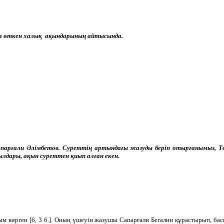
да өткен халық ақындарының айтысында.
 Сапарғали Әлімбетов. Суреттің артындағы жазуды беріп отырғанымыз
дары, ақын суреттен қиып алған екен.
м көрген [6, 3 б.]. Оның үшеуін жазушы Сапарғали Бегалин құрастырып, басп