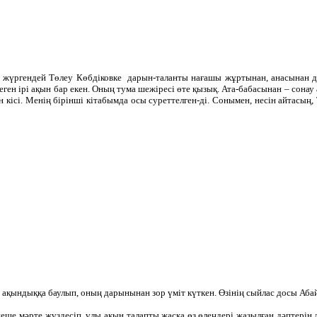
 жүргендей Төлеу Көбдіковке дарын-таланты нағашы жұртынан, анасынан д
еген ірі ақын бар екен. Оның тума шежіресі өте қызық. Ата-бабасынан – сона
н кісі. Менің бірінші кітабымда осы суреттелген-ді. Сонымен, несін айтасың
асын ақындыққа баулып, оның дарынынан зор үміт күткен. Өзінің сыйлас досы А
е мәрте жүздесіп, ұлы ақын талапты жасқа өз өлеңдері жазылған дәптерін де