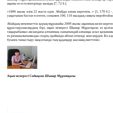
ақыны өз естеліктерінде жазады [7, 72 б.].
«1896 жылы өзім 22 жаста едім. Абайды алғаш көргенім...» [1, 179 б.] 
уақытынан бастап есептеп, сонымен 100, 110 жылдық сияқты мерейтойлар
Абайдың мемлекеттік қорық-мұражайы 2009 жылы ақынның көзін көрген 
құрастырушылардың бірі, ақын немересі Шынар Мұратқызы өз қолтаңб
тақырыбымыз аясындағы алтынның сынығындай алғашқы асыл қазынамыз.
өз ризашылығымызды сөздің орайында айтып өткенді жөн көрдім. Біз ал
буынға таныстыру мақсатында тың қадамдар жасамақ ниеттеміз.
Ақын немересі Садықова Шынар Мұратқызы