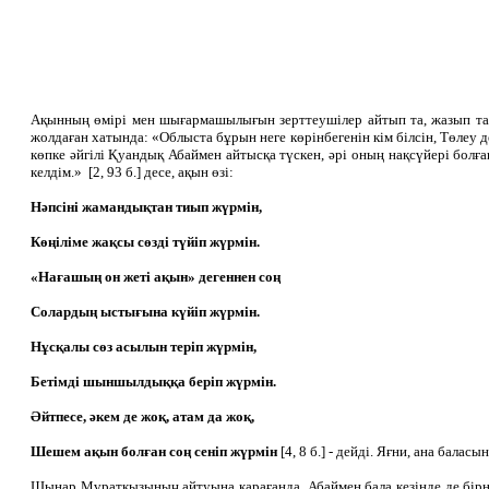
Ақынның өмірі мен шығармашылығын зерттеушілер айтып та, жазып та
жолдаған хатында: «Облыста бұрын неге көрінбегенін кім білсін, Төлеу д
көпке әйгілі Қуандық Абаймен айтысқа түскен, әрі оның нақсүйері болға
келдім.» [2, 93 б.] десе, ақын өзі:
Нәпсіні жамандықтан тиып жүрмін,
Көңіліме жақсы сөзді түйіп жүрмін.
«Нағашың он жеті ақын» дегеннен соң
Солардың ыстығына күйіп жүрмін.
Нұсқалы сөз асылын теріп жүрмін,
Бетімді шыншылдыққа беріп жүрмін.
Әйтпесе, әкем де жоқ, атам да жоқ,
Шешем ақын болған соң сеніп жүрмін
[4, 8 б.] - дейді. Яғни, ана бал
Шынар Мұратқызының айтуына қарағанда, Абаймен бала кезінде де бірнеш