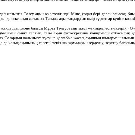
- деп жазыпты Төлеу ақын өз естелігінде. Міне, содан бері қарай санасақ, б
ында еске алып жатамыз. Тағылымды жандардың өмір сүрген әр күніне көз жіб
жандардың және баласы Мұрат Төлеуовтың әкесі жөніндегі естеліктерін «Өле
асымен сыйға тартып, тағы ақын фотосуретінің көшірмесін отбасылық қор
 Солардың қолымызға түсуіне қолғабыс жасап, ақынның шығармашылығын зе
да да халық ақынының телегей теңіз шығармаларын зерделеу, зерттеу бағыт