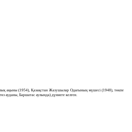
алық ақыны (1954), Қазақстан Жазушылар Одағының мүшесі (1948), төкпе
з ауданы, Баршатас аулында) дүниеге келген.