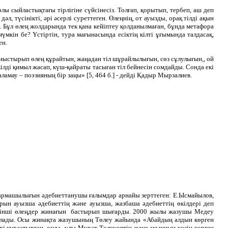
 сыйластықтағы тірлігіне сүйсінесіз. Толғап, қорытып, тербеп, аш деп
әл, түсінікті, әрі әсерлі суреттеген. Өлеңнің, от ауызды, орақ тілді ақын
теу. Бұл өлең жолдарында тек қана кейіптеу қолданылмаған, бұнда метафора
мүмкін бе? Үстіртін, тура мағынасында есіктің кілті ұғымында талдасақ,
ен.
қиыстырып өлең құрайтын, жаңадан тіл шұрайлылығын, сөз сұлулығын,, ой
ілді қимыл жасап, күш-қайраты тасыған тіл бейнесін сомдайды. Сонда екі
аламау – поэзияның бір заңы» [5, 464 б.] - дейді Қадыр Мырзалиев.
ығармашылығын әдебиеттанушы ғалымдар арнайы зерттеген: Е.Ысмайылов,
рын ауызша әдебиеттің және ауызша, жазбаша әдебиеттің өкілдері деп
өртінші өлеңдер жинағын бастырып шығарды. 2000 жылы жазушы Медеу
иялады. Осы жинақта жазушының Төлеу жайында «Абайдың алдын көрген
рі құрастырған, онда ұлы Мұрат Төлеуовтің және ақынның көзін көрген