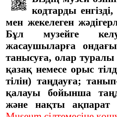
кодтарды енгізді,
мен жекелеген жәдігер
Бұл музейге кел
жасаушыларға ондағы 
танысуға, олар туралы 
қазақ немесе орыс тіл
тілін) таңдауға; танып-
қалауы бойынша таң
және нақты ақпарат а
Museum сілтемесіне кө