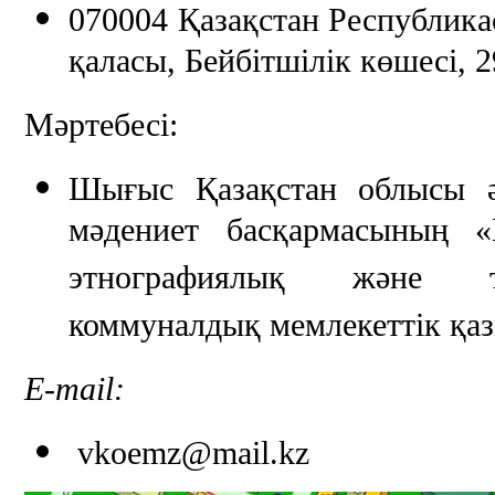
070004 Қазақстан Республик
қаласы, Бейбітшілік көшесі, 2
Мәртебесі:
Шығыс Қазақстан облысы ә
мәдениет басқармасының «
этнографиялық және та
коммуналдық мемлекеттік қа
E-mail:
vkoemz@mail.kz