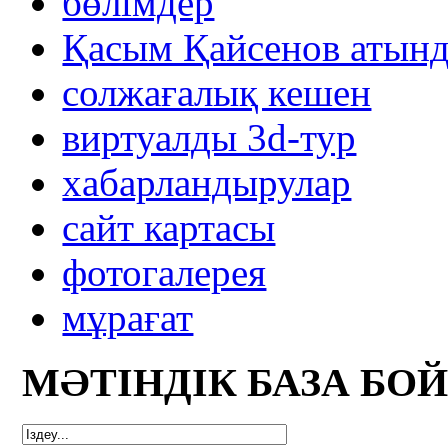
бөлімдер
Қасым Қайсенов атынд
солжағалық кешен
виртуалды 3d-тур
xабарландырулар
сайт картасы
фотогалерея
мұрағат
МӘТІНДІК БАЗА БО