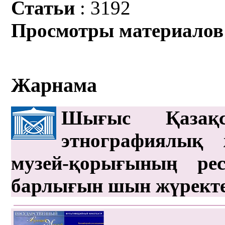
Статьи
: 3192
Просмотры материалов
Жарнама
Шығыс Қазақс
этнографиялық 
музей-қорығының рес
барлығын шын жүрект