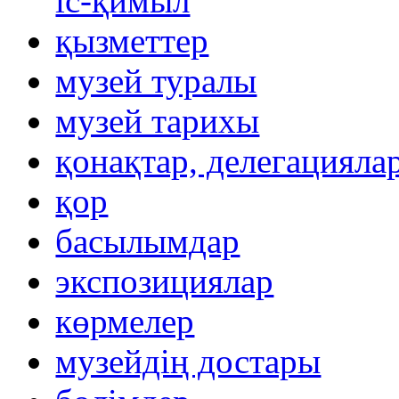
іс-қимыл
қызметтер
музей туралы
музей тарихы
қонақтар, делегацияла
қор
басылымдар
экспозициялар
көрмелер
музейдің достары