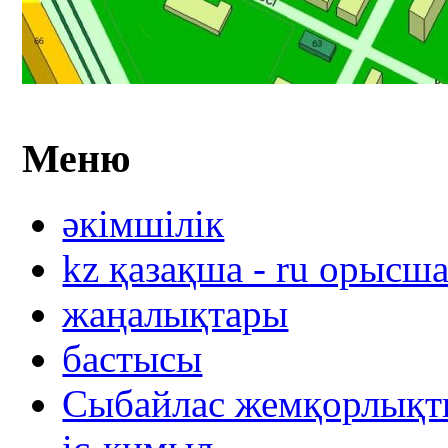
Меню
әкімшілік
kz қазақша - ru орысш
жаңалықтары
бастысы
Сыбайлас жемқорлықты