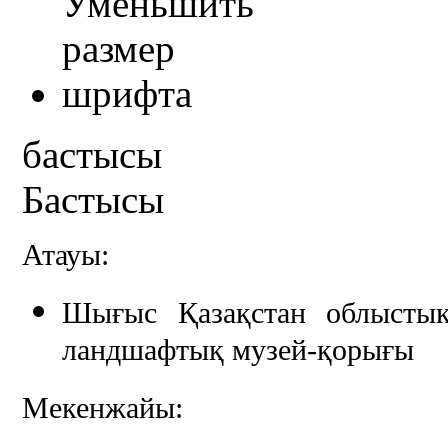
бастысы
Бастысы
Атауы:
Шығыс Қазақстан облыстық
ландшафтық музей-қорығы
Мекенжайы: