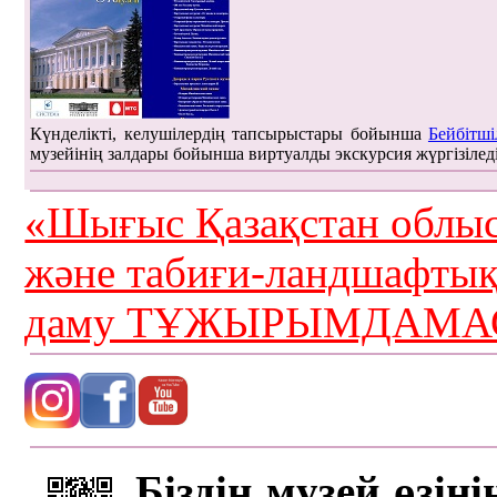
Күнделікті, келушілердің тапсырыстары бойынша
Бейбітші
музейінің залдары бойынша виртуалды экскурсия жүргізілед
«Шығыс Қазақстан облыс
және табиғи-ландшафты
даму ТҰЖЫРЫМДАМАС
Біздің музей өзін