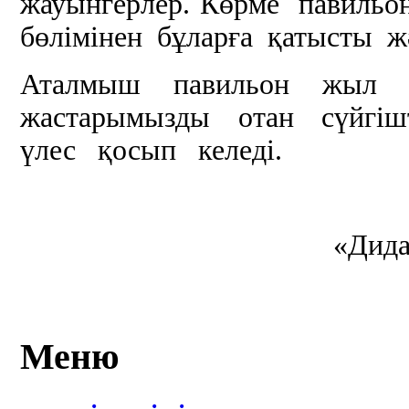
жауынгерлер. Көрме павиль
бөлімінен бұларға қатысты ж
Аталмыш павильон жыл 
жастарымызды отан сүйгіш
үлес қосып келеді.
«Дида
Меню