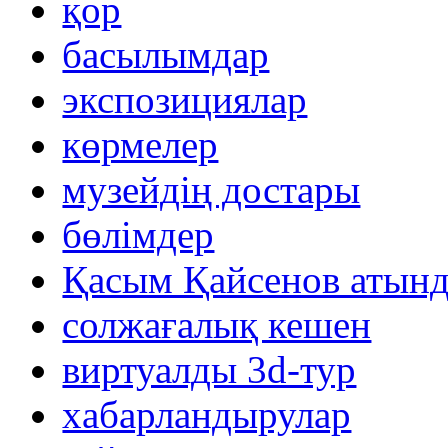
қор
басылымдар
экспозициялар
көрмелер
музейдің достары
бөлімдер
Қасым Қайсенов атынд
солжағалық кешен
виртуалды 3d-тур
xабарландырулар