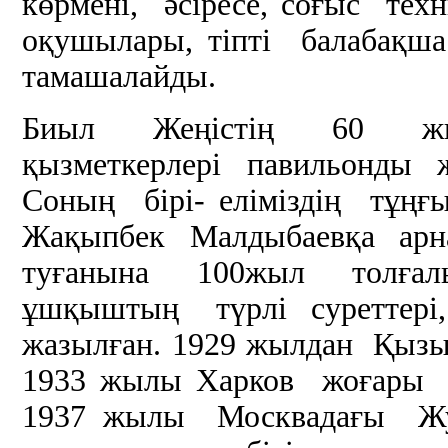
көрмені, әсіресе, соғыс тех
оқушылары, тіпті балабақш
тамашалайды.
Биыл Жеңістің 60 жы
қызметкерлері павильонды 
Соның бірі- еліміздің тұң
Жақыпбек Малдыбаевқа арна
туғанына 100жыл толғ
ұшқыштың түрлі суреттері
жазылған. 1929 жылдан Қыз
1933 жылы Харков жоғары 
1937 жылы Москвадағы Ж