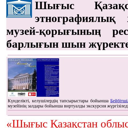
Шығыс Қазақс
этнографиялық 
музей-қорығының рес
барлығын шын жүрект
Күнделікті, келушілердің тапсырыстары бойынша
Бейбітші
музейінің залдары бойынша виртуалды экскурсия жүргізілед
«Шығыс Қазақстан облыс