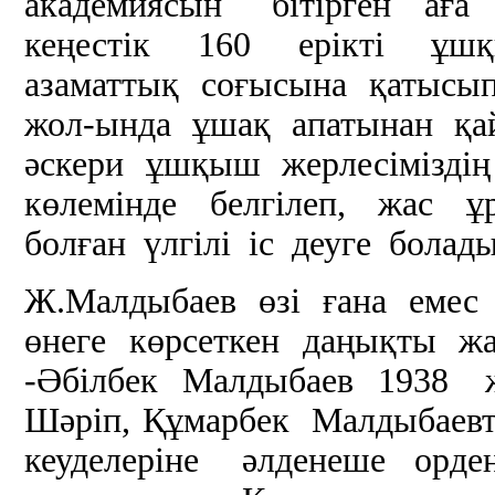
академиясын бітірген аға
кеңестік 160 ерікті ұш
азаматтық соғысына қатысы
жол-ында ұшақ апатынан қа
әскери ұшқыш жерлесімізді
көлемінде белгілеп, жас ұ
болған үлгілі іс деуге болады
Ж.Малдыбаев өзі ғана емес 
өнеге көрсеткен даңықты жау
-Әбілбек Малдыбаев 1938 
Шәріп, Құмарбек Малдыбаев
кеуделеріне әлденеше орде