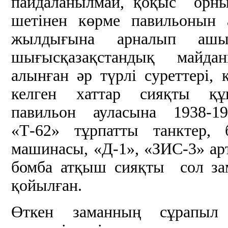
пайдаланылмай, қоқыс ор
шетінен көрме павильонын 
жылдығына арналып ашы
шығысқазақстандық майдан
алынған әр түрлі суреттері,
келген хаттар сияқты құ
павильон ауласына 1938-19
«Т-62» тұрпатты танктер,
машинасы, «Д-1», «ЗИС-3» ар
бомба атқыш сияқты сол за
қойылған.
Өткен заманның сұрапыл