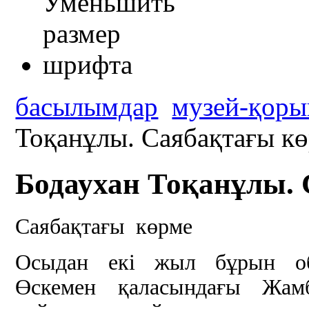
басылымдар
музей-қоры
Тоқанұлы. Саябақтағы к
Бодаухан Тоқанұлы.
Саябақтағы көрме
Осыдан екі жыл бұрын об
Өскемен қаласындағы Жам