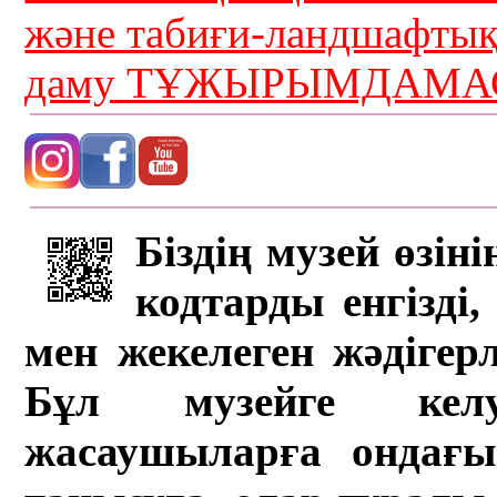
және табиғи-ландшафты
даму ТҰЖЫРЫМДАМАС
Біздің музей өзін
кодтарды енгізді,
мен жекелеген жәдігер
Бұл музейге кел
жасаушыларға ондағы 