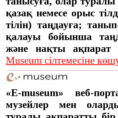
танысуға, олар туралы 
қазақ немесе орыс тіл
тілін) таңдауға; танып-
қалауы бойынша таң
және нақты ақпарат а
Museum сілтемесіне кө
«E-museum» веб-порт
музейлер мен олард
туралы ақпаратты бір 