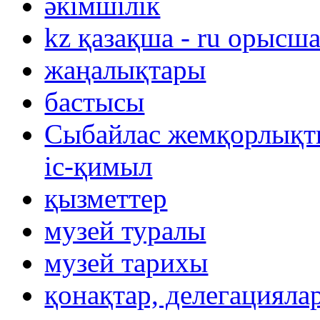
әкімшілік
kz қазақша - ru орысш
жаңалықтары
бастысы
Сыбайлас жемқорлықты
іс-қимыл
қызметтер
музей туралы
музей тарихы
қонақтар, делегацияла