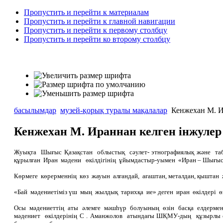
Пропустить и перейти к материалам
Пропустить и перейти к главной навигации
Пропустить и перейти к первому столбцу
Пропустить и перейти ко второму столбцу
басылымдар
музей-қорық туралы мақалалар
Кенжехан М. И
Кенжехан М. Ираннан келген інжулер
Жуықта Шығыс Қазақстан облыстық сәулет- этнографиялық және т
құрылған Иран мәдени өкілдігінің ұйымдастыр-уымен «Иран – Шығы
Көрмеге көрерменнің көз жауын алғандай, ағаштан, металдан, қыштан 
«Бай мәдениетіміз үш мың жылдық тарихқа ие» деген иран өкілдері өз
Осы мәдениеттің аты әлемге мәшһүр болуының өзін басқа елдермен
мәдениет өкілдерінің С . Аманжолов атындағы ШҚМУ-дың құзырл