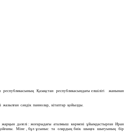
 республикасының Қазақстан республикасындағы елшілігі жанынан
і жазылған сәндік паннолар, кітаптар қойылды.
ң жарқын дәлелі : жоғарыдағы аталмыш көрмені ұйымдастырған Иран
ойғаны. Міне , бұл ұсыныс та олардың биік шыңға шығуының бір