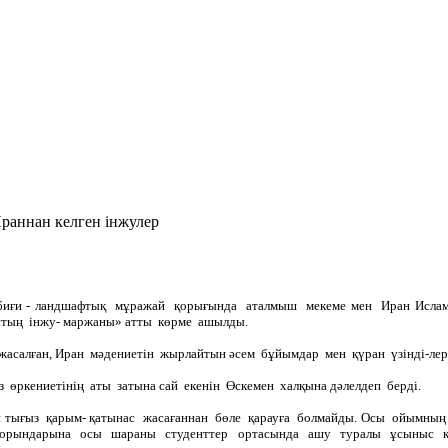
раннан келген інжулер
абиғи - ландшафтық мұражай қорығында аталмыш мекеме мен Иран Ислам
стың інжу- маржаны» атты көрме ашылды.
жасалған, Иран мәдениетін жырлайтын әсем бұйымдар мен қүран үзінді-лер
 өркениетінің аты затына сай екенін Өскемен халқына дәлелдеп берді.
 тығыз қарым- қатынас жасағаннан бөле қарауға болмайды. Осы ойымны
ы орындарына осы шараны студенттер ортасында ашу туралы ұсыныс қ