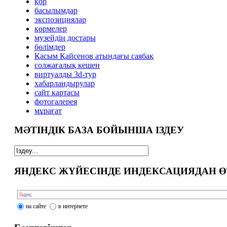
қор
басылымдар
экспозициялар
көрмелер
музейдің достары
бөлімдер
Қасым Қайсенов атындағы саябақ
солжағалық кешен
виртуалды 3d-тур
xабарландырулар
сайт картасы
фотогалерея
мұрағат
МӘТІНДІК БАЗА БОЙЫНША ІЗДЕУ
ЯНДЕКС ЖҮЙЕСІНДЕ ИНДЕКСАЦИЯДАН Ө
на сайте
в интернете