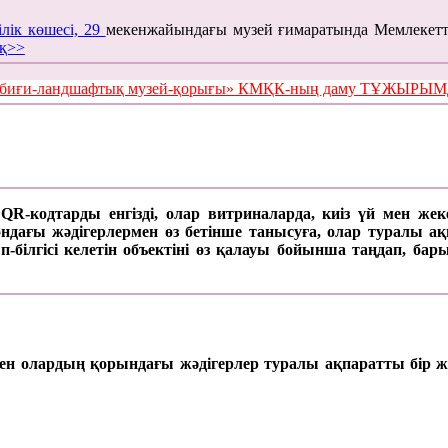
ілік көшесі, 29
мекенжайындағы музей ғимаратында Мемлекетт
қ>>
е табиғи-ландшафтық музей-қорығы» КМҚК-ның даму ТҰЖЫР
а QR-кодтарды енгізді, олар витриналарда, киіз үй мен же
ағы жәдігерлермен өз бетінше танысуға, олар туралы ақпар
п-білгісі келетін объектіні өз қалауы бойынша таңдап, б
 мен олардың қорындағы жәдігерлер туралы ақпаратты бір ж