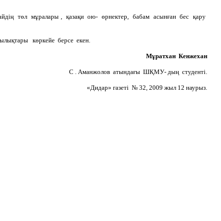
йдің төл мұралары , қазақи ою- өрнектер, бабам асынған бес қару
дылықтары көркейе берсе екен.
Мұратхан Кенжехан
С . Аманжолов атындағы ШҚМУ- дың студенті.
«Дидар» газеті № 32, 2009 жыл 12 наурыз.