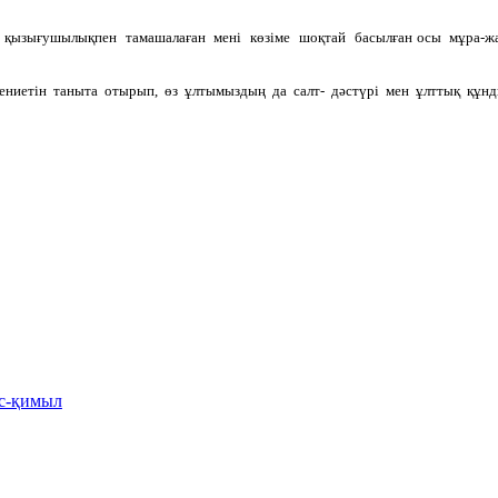
қызығушылықпен тамашалаған мені көзіме шоқтай басылған осы мұра-жа
әдениетін таныта отырып, өз ұлтымыздың да салт- дәстүрі мен ұлттық құн
іс-қимыл