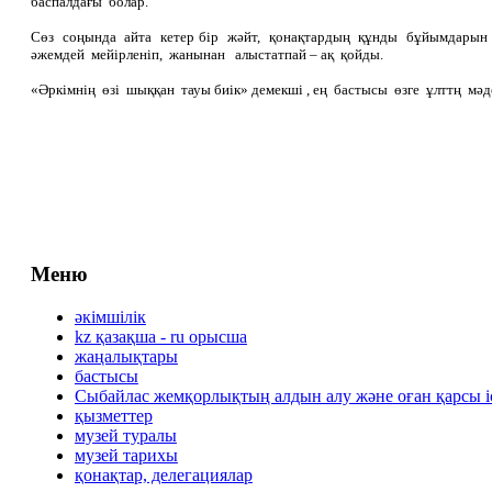
баспалдағы болар.
Сөз соңында айта кетер бір жәйт, қонақтардың құнды бұйымдарын 
әжемдей мейірленіп, жанынан алыстатпай – ақ қойды.
«Әркімнің өзі шыққан тауы биік» демекші , ең бастысы өзге ұлттң м
Меню
әкімшілік
kz қазақша - ru орысша
жаңалықтары
бастысы
Сыбайлас жемқорлықтың алдын алу және оған қарсы 
қызметтер
музей туралы
музей тарихы
қонақтар, делегациялар