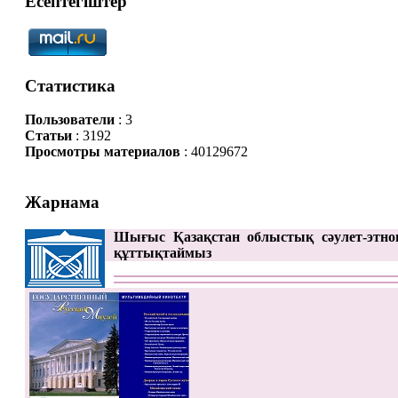
Есептегіштер
Статистика
Пользователи
: 3
Статьи
: 3192
Просмотры материалов
: 40129672
Жарнама
Шығыс Қазақстан облыстық сәулет-этно
құттықтаймыз