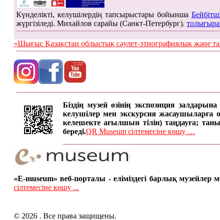
Күнделікті, келушілердің тапсырыстары бойынша
Бейбітш
жүргізіледі. Михайлов сарайы (Санкт-Петербург).
толығыра
«Шығыс Қазақстан облыстық сәулет-этнографиялық жән
Біздің музей өзінің экспозиция залдарын
келушілер мен экскурсия жасаушыларға онд
келешекте ағылшын тілін) таңдауға; таны
береді.
QR Museum сілтемесіне көшу …
«E-museum» веб-порталы - еліміздегі барлық музейлер
сілтемесіне көшу ...
© 2026 . Все права защищены.