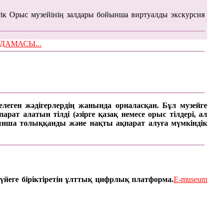
ік Орыс музейінің залдары бойынша виртуалды экскурсия
ЫМДАМАСЫ...
келеген жәдігерлердің жанында орналасқан. Бұл музейге
ат алатын тілді (әзірге қазақ немесе орыс тілдері, ал
арынша толыққанды және нақты ақпарат алуға мүмкіндік
үйеге біріктіретін ұлттық цифрлық платформа.
E-museum