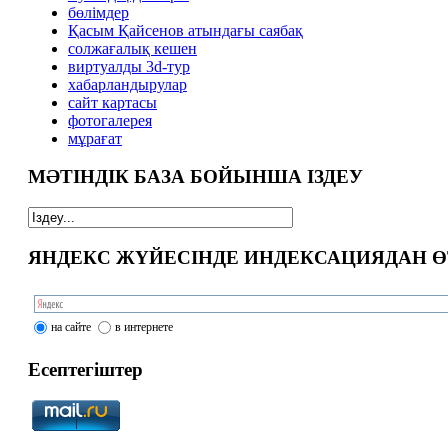
бөлімдер
Қасым Қайсенов атындағы саябақ
солжағалық кешен
виртуалды 3d-тур
xабарландырулар
сайт картасы
фотогалерея
мұрағат
МӘТІНДІК БАЗА БОЙЫНША ІЗДЕУ
ЯНДЕКС ЖҮЙЕСІНДЕ ИНДЕКСАЦИЯДАН Ө
на сайте
в интернете
Есептегіштер