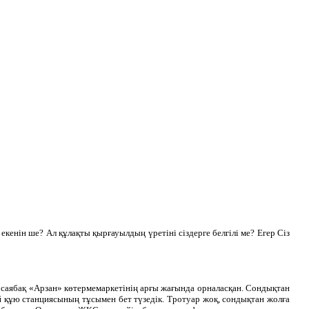
екенін ше? Ал құлақты қырғауылдың үретіні сіздерге белгілі ме? Егер Сіз
қ саябақ «Арзан» көтермемаркетінің арғы жағында орналасқан. Сондықтан
й құю станциясының тұсымен бет түзедік. Тротуар жоқ, сондықтан жолға