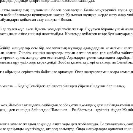
рлардың бірінде қазіргі кезде шағын басссейн салынуда.
тты канадалық шуланынан бөлек орналасқан. Бөлім меңгерушісі мұны қарапа
ен қабан балшықта күншуақтап жатыр. Қазылған шұңқыр жерде жату олар үшін
айуандарға қойылған атау сияқты – Вован.
рі де түлеп жүр екен. Қысқы жүндері түсіп жатыр. Ең үлкен бураны үнемі аз
шатақ және өзіне ешкімді жолатпайды. Көктемде күйлеген кезде бұл жануарлар
Кейбір жануарлар осы бір зоологиялық жұмаққа адамдардың көмегімен келге
ып келген. Сирағы сынған жануарды тауып алған ол жас төл жабайы табиға
 ол ересек еркек жануар деп есептеледі. Адамдарға ұлкен сақтықпен қарайды.
жалғастыру үшін жұп керек дейді. Зообақ қызметкерлері оған жұпты Семей эко
 айрықша серіктестік байланыс орнатқан. Олар жануарлармен өзара алмасып, 
 мырза. – Біздің Семейдегі әріптестерімізден үйренетін дүние баршылық.
жоқ. Жамбыл атындағы саябақтан зообақ өткен жылдың қазан айында көшіп к
қсы, - деп санайды Зайнитдин Шәмшиев. – Ең бастысы – қауіпсіз. Аңдар Жамбы
лашты жұмыс жаздың соңында аяқталады деп жобалануда. Солжағалаулық саяба
с қарқынды жүргізілуде, огород салынуда. Онда жануарларға арналған көкөні