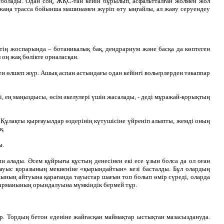
е болады. Одан соң, ЖҚС-тан кейін бұрылып, асфальтталған жолмен жол
 жаңа трасса бойынша машинамен жүріп өту ыңғайлы, ал жаяу серуендеу
тің жоспарында – ботаникалық бақ, дендрариум және басқа да көптеген
 оң жақ бөлікте орналасқан.
ен өлшеп жүр. Ашық аспан астындағы одан кейінгі вольерлерден тәкаппар
і, ең маңыздысы, өсім әкелулері үшін жасалады, - деді мұражай-қорықтың
. Құлақты қырғауылдар өздерінің күтушісіне үйреніп алыпты, жемді оның
қ.
ы.
 алады. Әсем құйрығы құстың денесінен екі есе ұзын болса да ол оған
 тауыс қоразының мекиеніне «қырындайтын» кезі басталды. Бұл олардың
шының айтуына қарағанда тауыстар шағын топ болып өмір сүреді, оларда
ың арманының орындалуына мүмкіндік бермей тұр.
. Тордың бетон еденіне жайғасқан маймақтар ыстықтан мазасыздануда.