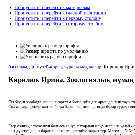
Пропустить и перейти к материалам
Пропустить и перейти к главной навигации
Пропустить и перейти к первому столбцу
Пропустить и перейти ко второму столбцу
басылымдар
музей-қорық туралы мақалалар
Кирилюк Ирина
Кирилюк Ирина. Зоологиялық жұмақ
Сіз біздің зообақта «шіркін, гаремім болса ғой» деп армандайтын тауыст
Сол жағада орналасқан зообаққа барып көрмесеңіз, онда бұлар туралы ещ
Егер өзіңнің автокөлігің болмаса хайуанаттардың жаңа мекеніне қалай 
осы дүкенге дейін баратын кезкелген автобус жарап тұр. Мәселен, №№ 