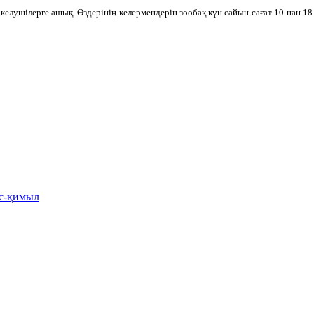
елушілерге ашық. Өздерінің келермендерін зообақ күн сайын сағат 10-нан 18-ге
іс-қимыл