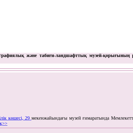
графиялық және табиғи-ландшафттық музей-қорығының 
ілік көшесі, 29
мекенжайындағы музей ғимаратында Мемлекетт
қ>>