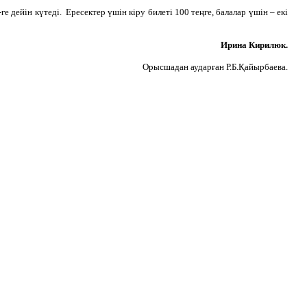
 дейін күтеді. Ересектер үшін кіру билеті 100 теңге, балалар үшін – екі
Ирина Кирилюк.
Орысшадан аударған Р.Б.Қайырбаева.