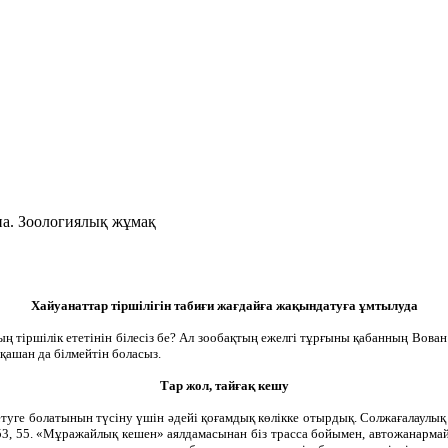
. Зоологиялық жұмақ
Хайуанаттар тіршілігін табиғи жағдайға жақындатуға ұмтылуда
ың тіршілік ететінін білесіз бе? Ал зообақтың ежелгі тұрғыны қабанның Вован 
қашан да білмейтін боласыз.
Тар жол, тайғақ кешу
жетуге болатынын түсіну үшін әдейі қоғамдық көлікке отырдық. Солжағалаулы
53, 55. «Мұражайлық кешен» аялдамасынан біз трасса бойымен, автожанарма