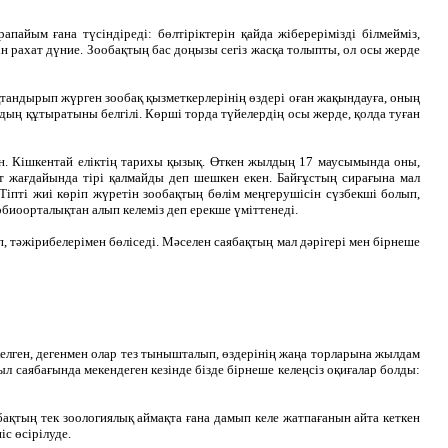
йым ғана түсіндіреді: бөлтіріктерін қайда жіберерімізді білмейміз,
 рахат дүние. Зообақтың бас доңызы сегіз жасқа толыпты, ол осы жерде
ықтандырып жүрген зообақ қызметкерлерінің өздері оған жақындауға, оның
дың құтыратыны белгілі. Көрші торда түйелердің осы жерде, қолда туған
н. Кішкентай еліктің тарихы қызық. Өткен жылдың 17 маусымында оны,
т жағдайында тірі қалмайды деп шешкен екен. Байғұстың сирағына мал
 Тіпті жиі көріп жүретін зообақтың бөлім меңгерушісін сүзбекші болып,
биоорталықтан алып келеміз деп ерекше үміттенеді.
тәжірибелерімен бөліседі. Мәселен саябақтың мал дәрігері мен бірнеше
елген, дегенмен олар тез тынышталып, өздерінің жаңа торларына жылдам
л саябағында мекендеген кезінде бізде бірнеше келеңсіз оқиғалар болды:
қтың тек зоологиялық аймақта ғана дамып келе жатпағанын айта кеткен
с өсірілуде.