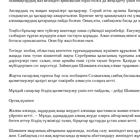
Маймақтардың жаз кезіндегі қиналысын біраз болса да жеңілдету үшін то
Аюлардың ең жақын көршілері қасқырлар. Серый атты арланы Багира а
сондықтан да қасқырлар ажыратылған. Бірнеше метр қашықтықта екі үлк
алғашқылардың қатарында пайда болған. Оның аты, саябақтағы басқа да х
Теңбіл бұғылар мен түйелер көктемде онша сүйкімдіі көрінбейді. Екеуле
салбырап тұрған жүндерін алып тастауға қорқады. Алып атанның мінезі 
ботасы орналасыпты. Оған бір жыл болған екен.
Тегінде зообақ облыстың көптеген тұрғындарының күшімен құрылған. 
жаңада ғана туған кішкентай лақты Серебрянка қаласының тұрғыны ал
дәрігерлері гипс салып, оған арнайы ешкі сүтін тауып берген. Қазірде
мүйіздерімен сес көрсетеді. Зайнитдин Шәмшиев аталық елікке тұқымын 
Жарты ғасырлық тарихы бар осы зообақпен Солжағалық саябақ басшылығы
қызметкерлері қазіргі кезде тәжірибе алмасуға соларға кетті.
Мұндай сапарлар біздің қызметкерлер үшін өте пайдалы, - дейді Шәмшиев
Ортақ күшпен
Жалпы алғанда, аңдардың жаңа жердегі алғашқы қыстамасы жаман өткен 
үйреніп кетті.. – Мұнда, адамдардан алшақ жерде оларға айтарлықтай жа
бөтен иттер біздің түлкімізді талап, бірқатар құстарды ұстап алып кетті.
Шәмшиев мырзаның айтқанына қарағанда, зообақ салу жөніндегі кең құ
жөн. Саябақтың сол жақ жартысында аумақты абаттандыру жөніндегі жұмы