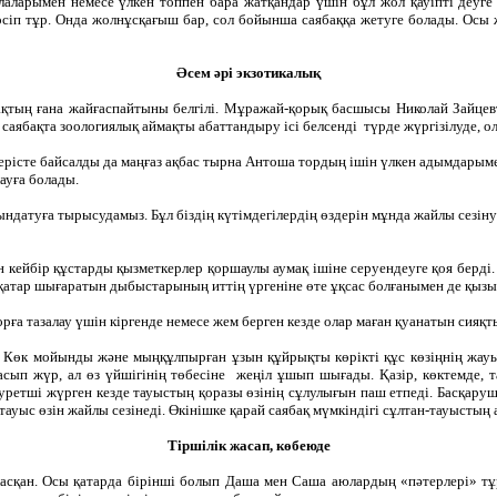
алаларымен немесе үлкен топпен бара жатқандар үшін бұл жол қауіпті деуг
сіп тұр. Онда жолнұсқағыш бар, сол бойынша саябаққа жетуге болады. Осы
Әсем әрі экзотикалық
бақтың ғана жайғаспайтыны белгілі. Мұражай-қорық басшысы Николай Зайцев
е саябақта зоологиялық аймақты абаттандыру ісі белсенді түрде жүргізілуде, ол
ерісте байсалды да маңғаз ақбас тырна Антоша тордың ішін үлкен адымдарым
ауға болады.
ындатуға тырысудамыз. Бұл біздің күтімдегілердің өздерін мұнда жайлы сезіну
 кейбір құстарды қызметкерлер қоршаулы аумақ ішіне серуендеуге қоя берді
 қатар шығаратын дыбыстарының иттің үргеніне өте ұқсас болғанымен де қызы
ға тазалау үшін кіргенде немесе жем берген кезде олар маған қуанатын сияқт
 Көк мойынды және мыңқұлпырған ұзын құйрықты көрікті құс көзіңнің жауын
 басып жүр, ал өз үйшігінің төбесіне жеңіл ұшып шығады. Қазір, көктемде,
ретші жүрген кезде тауыстың қоразы өзінің сұлулығын паш етпеді. Басқару
тауыс өзін жайлы сезінеді. Өкінішке қарай саябақ мүмкіндігі сұлтан-тауыст
Тіршілік жасап, көбеюде
қан. Осы қатарда бірінші болып Даша мен Саша аюлардың «пәтерлері» тұр