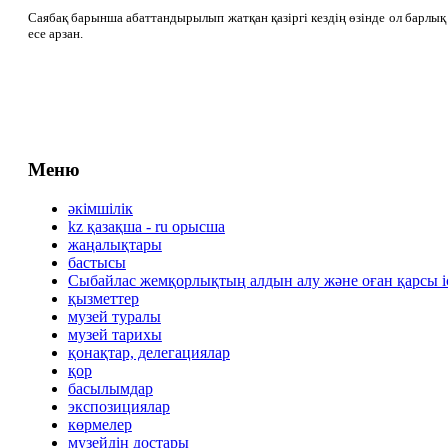
Саябақ барынша абаттандырылып жатқан қазіргі кездің өзінде ол барлық к
есе арзан.
Меню
әкімшілік
kz қазақша - ru орысша
жаңалықтары
бастысы
Сыбайлас жемқорлықтың алдын алу және оған қарсы 
қызметтер
музей туралы
музей тарихы
қонақтар, делегациялар
қор
басылымдар
экспозициялар
көрмелер
музейдің достары