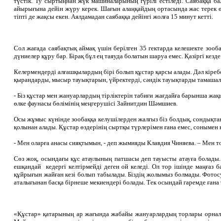
түстік. Ту сыртыңнан жүк машиналарының гүрілі естіледі. Саябаққа б
айырығына дейін жүру керек. Шағын алаңқайдың ортасында жас терек ө
тіпті де жақсы екен. Аялдамадан саябаққа дейінгі жолға 15 минут кетті.
Сол жағада саябақтық аймақ үшін берілген 35 гектарда келешекте зоо
дүниелер құру бар. Бірақ бұл ең таяуда болатын шаруа емес. Қазіргі кезд
Келермендерді алғашқылардың бірі болып құстар қарсы алады. Дәл кіреб
қырандарды, мысыр тауықтарын, үйректерді, сәндік тауықтарды тамашал
- Біз құстар мен жануарлардың тірліктерін табиғи жағдайға барынша жақ
өлке фаунасы бөлімінің меңгерушісі Зайнитдин Шәмшиев.
Осы жұмыс күнінде зообаққа келушілерден жалғыз біз болдық, сондықтан
қолынан алады. Құстар өздерінің сыртқы түрлерімен ғана емес, сонымен
- Мен оларға анасы сияқтымын, - деп жымияды Клавдия Чиняева. – Мен тор
Сөз жоқ, осындағы құс атаулының патшасы деп тауысты атауға болады.
ешқандай кедергі келтірмейді деген ой келеді. Ол тор ішінде маңғаз
құйрығын жайған кезі болып табылады. Біздің жолымыз болмады. Фотосу
аталығынан басқа бірнеше мекиендері болады. Тек осындай гаремде ғана 
«Құстар» қатарының ар жағында жабайы жануарлардың торлары орналас