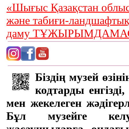
«Шығыс Қазақстан облыс
және табиғи-ландшафты
даму ТҰЖЫРЫМДАМАС
Біздің музей өзін
кодтарды енгізді,
мен жекелеген жәдігер
Бұл музейге кел
жасаушыларға ондағы 