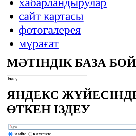
xабарландырулар
сайт картасы
фотогалерея
мұрағат
МӘТІНДІК БАЗА БО
ЯНДЕКС ЖҮЙЕСІНД
ӨТКЕН ІЗДЕУ
на сайте
в интернете