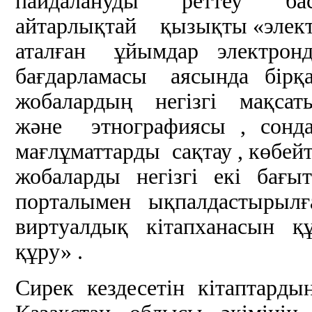
пайдалануды реттеу б
айтарлықтай қызықты «элек
аталған ұйымдар электрон
бағдарламасы аясында бірқ
жобалардың негізгі мақса
және этнографиясы , сон
мағлұматтарды сақтау , көбей
жобаларды негізгі екі бағы
порталымен ықпалдастырылғ
виртуалдық кітапханасын 
құру» .
Сирек кездесетін кітаптард