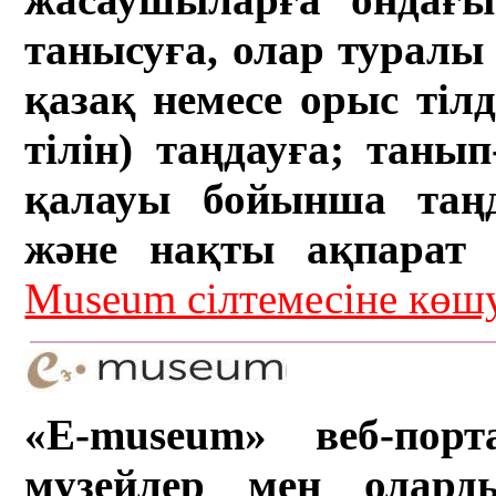
танысуға, олар туралы 
қазақ немесе орыс тіл
тілін) таңдауға; танып-
қалауы бойынша таң
және нақты ақпарат а
Museum сілтемесіне кө
«E-museum» веб-порт
музейлер мен олард