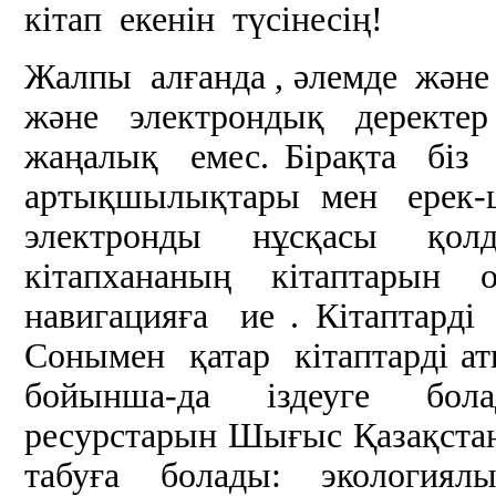
кітап екенін түсінесің!
Жалпы алғанда , әлемде және
және электрондық деректер
жаңалық емес. Бірақта біз
артықшылықтары мен ерек-ше
электронды нұсқасы қол
кітапхананың кітаптарын 
навигацияға ие . Кітаптар
Сонымен қатар кітаптарді 
бойынша-да іздеуге бола
ресурстарын Шығыс Қазақста
табуға болады: экологиял