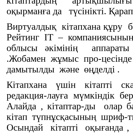
кітаптардың артықшылығы
оқырманға да түсінікті. Қара
Виртуалдық кітапхана құру 
Рейтинг ІТ – компаниясын
облысы әкімінің аппарат
.Жобамен жұмыс про-цесінде
дамытылды және өңделді .
Кітапхана үшін кітапті ск
редакция-лауға мүмкіндік бер
Алайда , кітаптар-ды олар 
кітап түпнұсқасының шриф-ты
Осындай кітапті оқығанда ,