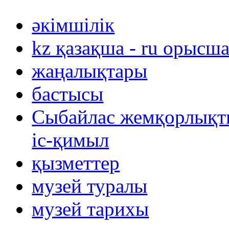
әкімшілік
kz қазақша - ru орысш
жаңалықтары
бастысы
Сыбайлас жемқорлықты
іс-қимыл
қызметтер
музей туралы
музей тарихы