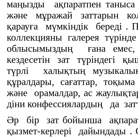
маңызды ақпаратпен таныса
және мұражай заттарын ко
қарауға мүмкіндік береді 
коллекцияны галерея түрінде
облысымыздың ғана емес,
кездесетін зат түріндегі қы
түрлі халықтың музыкалы
құралдары, сағаттар, тоқым
және орамалдар, ас жаулықта
діни конфессиялардың да зат
Әр бір зат бойынша ақпар
қызмет-керлері дайындады 