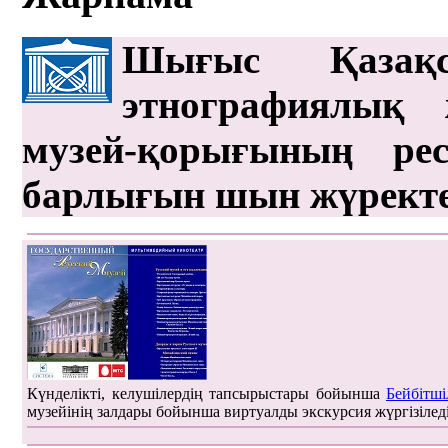
Шығыс Қазақс
этнографиялық 
музей-қорығының рес
барлығын шын жүрект
Күнделікті, келушілердің тапсырыстары бойынша
Бейбітші
музейінің залдары бойынша виртуалды экскурсия жүргізілед