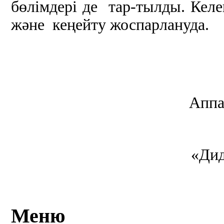
бөлімдері де тар-тылды. Ке
және кеңейту жоспарлануда.
Аппа
«Дид
Меню