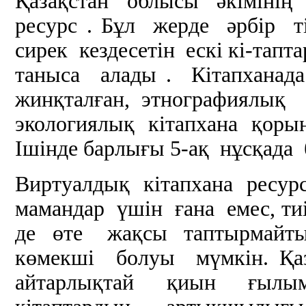
Қазақстан облысы әкімінің
ресурс . Бұл жерде әрбір 
сирек кездесетін ескі кі-та
таныса алады . Кітапханад
жинқталған, этнографиялық
экологиялық кітапхана қорын
Ішінде барлығы 5-ақ нұсқада 
Виртуалдық кітапхана ресу
мамандар үшін ғана емес, ти
де өте жақсы таптырмайты
көмекші болуы мүмкін. Қа
айтарлықтай қиын ғыл