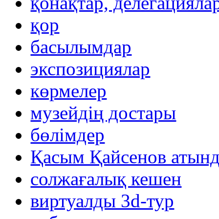
қонақтар, делегацияла
қор
басылымдар
экспозициялар
көрмелер
музейдің достары
бөлімдер
Қасым Қайсенов атынд
солжағалық кешен
виртуалды 3d-тур