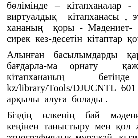
бөлімінде – кітапханалар 
виртуалдық кітапханасы , 
хананың қоры - Мәдениет-
сирек кез-десетін кітаптар қ
Алынған басылымдарды қар
бағдарла-ма орнату қаж
кітапхананың бетінде н
kz/library/Tools/DJUCNTL 6
арқылы алуға болады .
Біздің өлкенің бай мәде
кеңінен таныстыру мен қол 
этнографиялық мұражай қызм