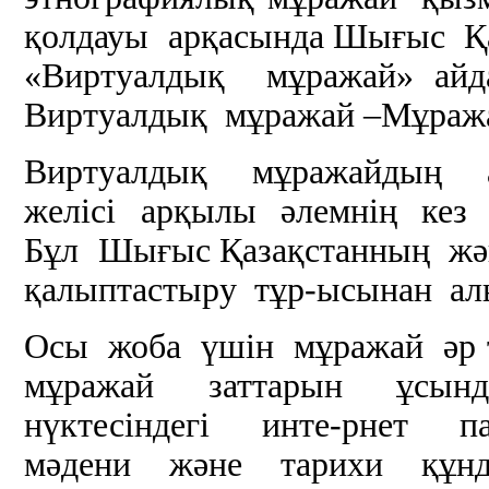
қолдауы арқасында Шығыс Қа
«Виртуалдық мұражай» айд
Виртуалдық мұражай –Мұража
Виртуалдық мұражайдың 
желісі арқылы әлемнің кез 
Бұл Шығыс Қазақстанның жән
қалыптастыру тұр-ысынан ал
Осы жоба үшін мұражай әр т
мұражай заттарын ұсын
нүктесіндегі инте-рнет па
мәдени және тарихи құнд