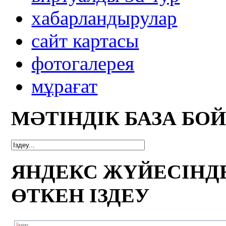
xабарландырулар
сайт картасы
фотогалерея
мұрағат
МӘТІНДІК БАЗА БО
ЯНДЕКС ЖҮЙЕСІНД
ӨТКЕН ІЗДЕУ