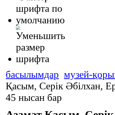
басылымдар
музей-қоры
Қасым, Серік Әбілхан, 
45 нысан бар
Азамат Қасым, Серік