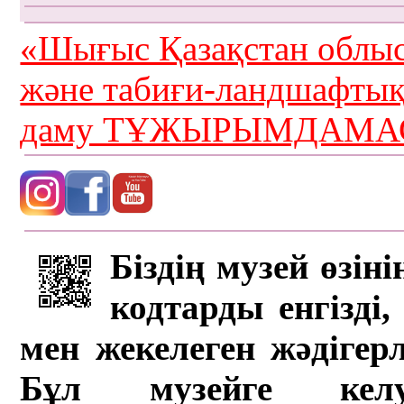
«Шығыс Қазақстан облыс
және табиғи-ландшафты
даму ТҰЖЫРЫМДАМАС
Біздің музей өзін
кодтарды енгізді,
мен жекелеген жәдігер
Бұл музейге кел