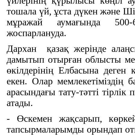
үйлерінің қүрылысы көңіл а
тошала үй, ұста дүкен және Ші
мұражай аумағында 500-
жоспарлануда.
Дархан қазақ жерінде алаңсы
дамытып отырған облысты мек
өкілдерінің Елбасына деген
екен. Олар мемлекетіміздің б
арасындағы тату-тәтті тірлік 
атады.
- Өскемен жақсарып, көрке
тапсырмаларымды орындап от