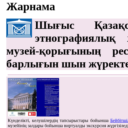
Жарнама
Шығыс Қазақс
этнографиялық 
музей-қорығының рес
барлығын шын жүрект
Күнделікті, келушілердің тапсырыстары бойынша
Бейбітші
музейінің залдары бойынша виртуалды экскурсия жүргізілед