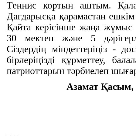
Теннис кортын аштым. Қала
Дағдарысқа қарамастан ешкім
Қайта керісінше жаңа жүмы
30 мектеп және 5 дәрігерл
Сіздердің міндеттеріңіз - до
бірлеріңізді құрметтеу, бала
патриоттарын тәрбиелеп шығару
Азамат Қасым, 