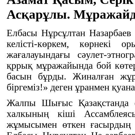
Асқарұлы. Мұражайд
Елбасы Нұрсұлтан Назарбаев
келісті-көркем, көрнекі о
жағалауындағы сәулет-этно
қррық мұражайында бой көтер
басын бұрды. Жиналған жұ
біргеміз!» деген ұранме
Жалпы Шығыс Қазақстанда е
халкының кіші Ассамблея
жұмысымен өткен ғасырдың