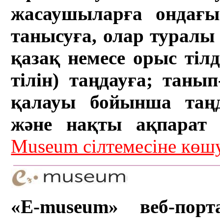
жасаушыларға ондағы 
танысуға, олар туралы 
қазақ немесе орыс тіл
тілін) таңдауға; танып-
қалауы бойынша таң
және нақты ақпарат а
Museum сілтемесіне кө
«E-museum» веб-порт