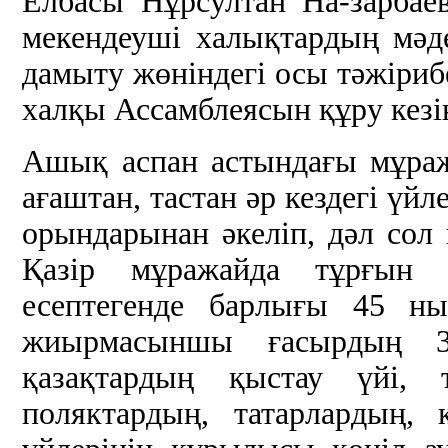
Елбасы Нұрсултан На-зарбае
мекендеуші халықтардың мәде
дамыту жөніндегі осы тәжірибе
халқы Ассамблеясын құру кезін
Ашық аспан астындағы мұраж
ағаштан, тастан әр кездегі үй
орындарынан әкеліп, дәл сол
Қазір мұражайда тұрғын 
есептегенде барлығы 45 ны
жиырмасыншы ғасырдың 
қазақтардың қыстау үйі, т
поляктардың, татарлардың, к