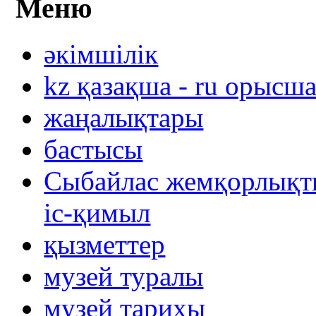
Меню
әкімшілік
kz қазақша - ru орысш
жаңалықтары
бастысы
Сыбайлас жемқорлықты
іс-қимыл
қызметтер
музей туралы
музей тарихы