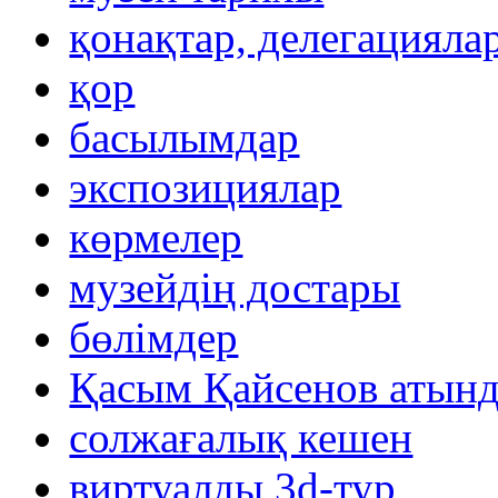
қонақтар, делегацияла
қор
басылымдар
экспозициялар
көрмелер
музейдің достары
бөлімдер
Қасым Қайсенов атынд
солжағалық кешен
виртуалды 3d-тур