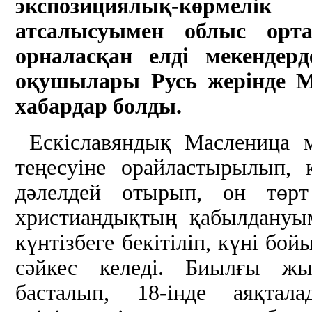
экспозициялық-көрмел
атсалысуымен облыс ор
орналасқан елді мекендерд
оқушылары Русь жерінде Ма
хабардар болды.
Ескіславяндық Масленица м
теңесуіне орайластырылып,
дәлелдей отырып, он төрт
христиандықтың қабылдануым
күнтізбеге бекітіліп, күні бо
сәйкес келеді. Биылғы ж
басталып, 18-інде аяқтал