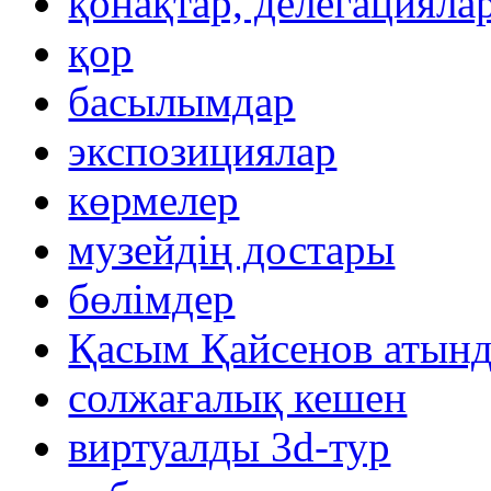
қонақтар, делегацияла
қор
басылымдар
экспозициялар
көрмелер
музейдің достары
бөлімдер
Қасым Қайсенов атынд
солжағалық кешен
виртуалды 3d-тур