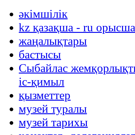
әкімшілік
kz қазақша - ru орысш
жаңалықтары
бастысы
Сыбайлас жемқорлықты
іс-қимыл
қызметтер
музей туралы
музей тарихы