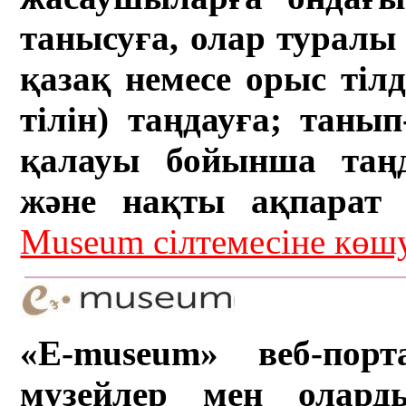
танысуға, олар туралы 
қазақ немесе орыс тіл
тілін) таңдауға; танып-
қалауы бойынша таң
және нақты ақпарат а
Museum сілтемесіне кө
«E-museum» веб-порт
музейлер мен олард