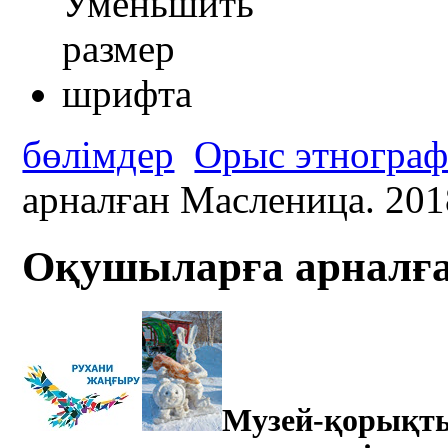
бөлімдер
Орыс этнограф
арналған Масленица. 201
Оқушыларға арналға
Музей-қорық