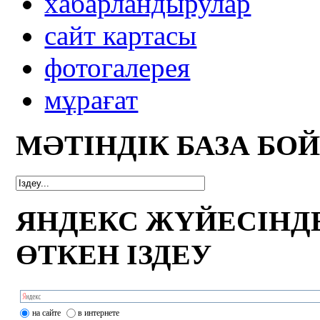
xабарландырулар
сайт картасы
фотогалерея
мұрағат
МӘТІНДІК БАЗА БО
ЯНДЕКС ЖҮЙЕСІНД
ӨТКЕН ІЗДЕУ
на сайте
в интернете