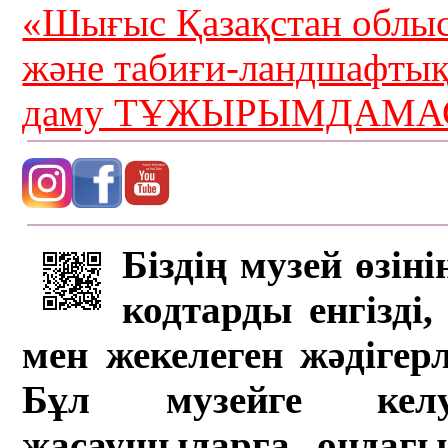
«Шығыс Қазақстан облыс
және табиғи-ландшафты
даму ТҰЖЫРЫМДАМАС
Біздің музей өзін
кодтарды енгізді,
мен жекелеген жәдігер
Бұл музейге кел
жасаушыларға ондағы 