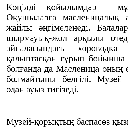
Көңілді қойылымдар мұз
Оқушыларға масленицалық а
жайлы әңгімеленеді. Балал
шырмауық-жол арқылы өтед
айналасындағы хороводқа
қалыптасқан ғұрып бойынша
болғанда да Масленица оның е
болмайтыны белгілі. Музей 
одан ауыз тигізеді.
Музей-қорықтың баспасөз қыз