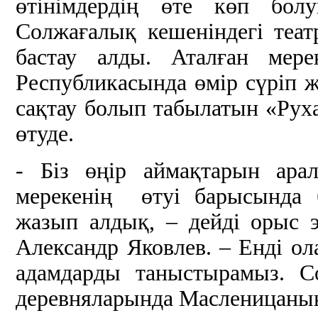
өтінімдердің өте көп бол
Солжағалық кешеніндегі теа
бастау алды. Аталған мере
Республикасында өмір сүріп 
сақтау болып табылатын «Рух
өтуде.
- Біз өңір аймақтарын ара
мерекенің өтуі барысында 
жазып алдық, – дейді орыс э
Александр Яковлев. – Енді ол
адамдарды таныстырамыз. С
деревняларында Масленицаның 