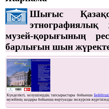
Шығыс Қазақс
этнографиялық 
музей-қорығының рес
барлығын шын жүрект
Күнделікті, келушілердің тапсырыстары бойынша
Бейбітші
музейінің залдары бойынша виртуалды экскурсия жүргізілед