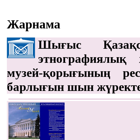
Жарнама
Шығыс Қазақс
этнографиялық 
музей-қорығының рес
барлығын шын жүрект