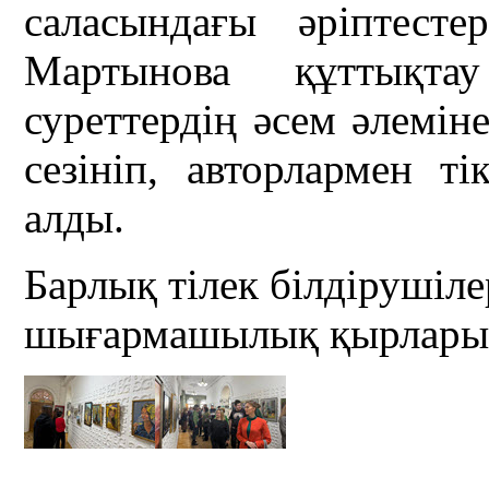
саласындағы әріптест
Мартынова құттықта
суреттердің әсем әлеміне
сезініп, авторлармен ті
алды.
Барлық тілек білдірушіл
шығармашылық қырларым