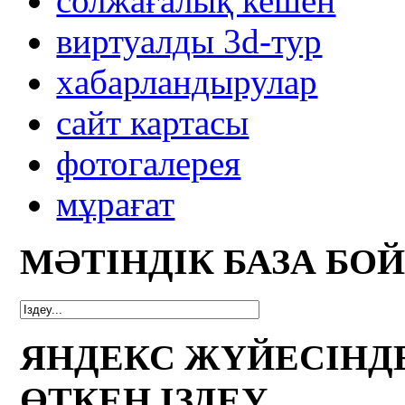
солжағалық кешен
виртуалды 3d-тур
xабарландырулар
сайт картасы
фотогалерея
мұрағат
МӘТІНДІК БАЗА БО
ЯНДЕКС ЖҮЙЕСІНД
ӨТКЕН ІЗДЕУ