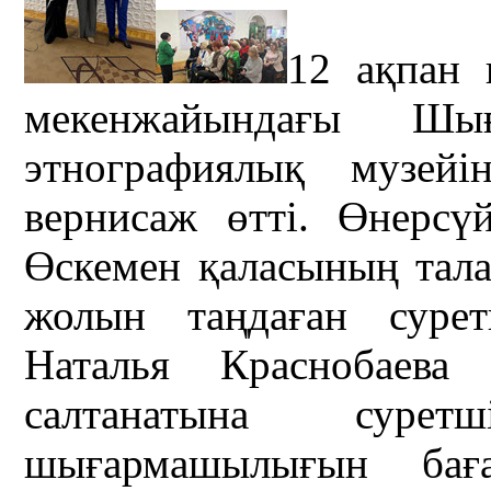
12 ақпан 
мекенжайындағы Шы
этнографиялық музей
вернисаж өтті. Өнерс
Өскемен қаласының тал
жолын таңдаған суре
Наталья Краснобаева
салтанатына суре
шығармашылығын бағ