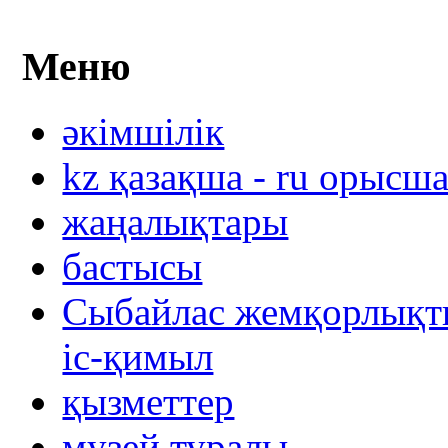
Меню
әкімшілік
kz қазақша - ru орысш
жаңалықтары
бастысы
Сыбайлас жемқорлықты
іс-қимыл
қызметтер
музей туралы