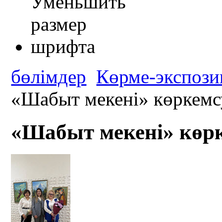
бөлімдер
Көрме-экспози
«Шабыт мекені» көркемсу
«Шабыт мекені» көрк