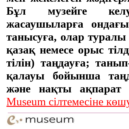
Бұл музейге кел
жасаушыларға ондағы 
танысуға, олар туралы 
қазақ немесе орыс тіл
тілін) таңдауға; танып-
қалауы бойынша таң
және нақты ақпарат а
Museum сілтемесіне кө