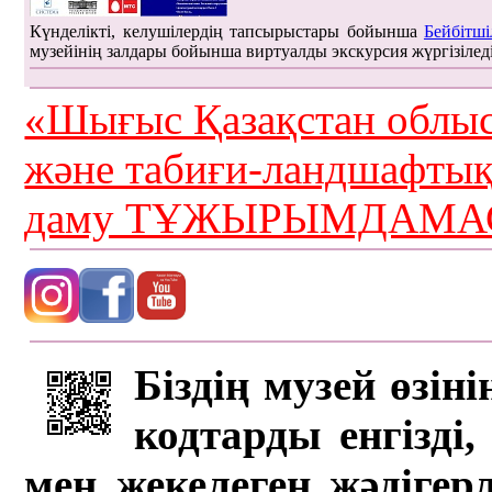
Күнделікті, келушілердің тапсырыстары бойынша
Бейбітші
музейінің залдары бойынша виртуалды экскурсия жүргізілед
«Шығыс Қазақстан облыс
және табиғи-ландшафты
даму ТҰЖЫРЫМДАМАС
Біздің музей өзін
кодтарды енгізді,
мен жекелеген жәдігер