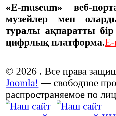
«E-museum» веб-порт
музейлер мен олард
туралы ақпаратты бір 
цифрлық платформа.
E-
© 2026 . Все права защи
Joomla!
— свободное про
распространяемое по ли