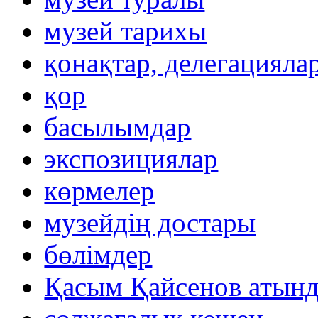
музей тарихы
қонақтар, делегацияла
қор
басылымдар
экспозициялар
көрмелер
музейдің достары
бөлімдер
Қасым Қайсенов атынд