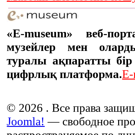
«E-museum» веб-порт
музейлер мен олард
туралы ақпаратты бір 
цифрлық платформа.
E-
© 2026 . Все права защи
Joomla!
— свободное про
распространяемое по ли