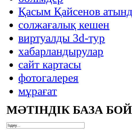
Қасым Қайсенов атынд
солжағалық кешен
виртуалды 3d-тур
xабарландырулар
сайт картасы
фотогалерея
мұрағат
МӘТІНДІК БАЗА БО