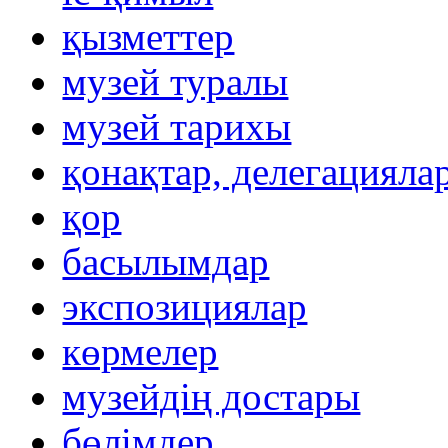
қызметтер
музей туралы
музей тарихы
қонақтар, делегацияла
қор
басылымдар
экспозициялар
көрмелер
музейдің достары
бөлімдер