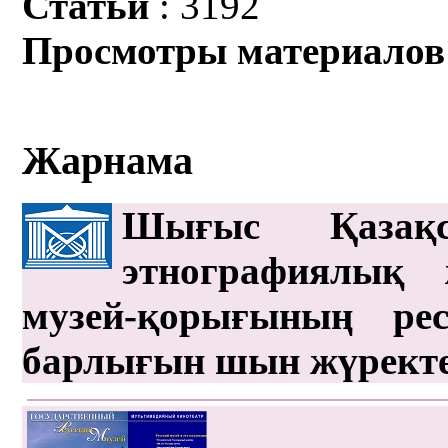
Статьи
: 3192
Просмотры материалов
Жарнама
Шығыс Қазақс
этнографиялық 
музей-қорығының рес
барлығын шын жүрект