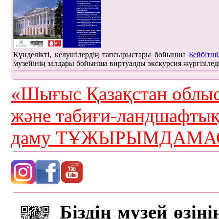
Күнделікті, келушілердің тапсырыстары бойынша
Бейбітші
музейінің залдары бойынша виртуалды экскурсия жүргізілед
«Шығыс Қазақстан облыс
және табиғи-ландшафты
даму ТҰЖЫРЫМДАМАС
Біздің музей өзін