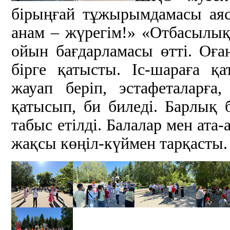
бірыңғай тұжырымдамасы аяс
анам – жүрегім!» «Отбасылық
ойын бағдарламасы өтті. Оға
бірге қатысты. Іс-шараға қ
жауап беріп, эстафеталарғ
қатысып, би биледі. Барлық
табыс етілді. Балалар мен ата
жақсы көңіл-күймен тарқасты.