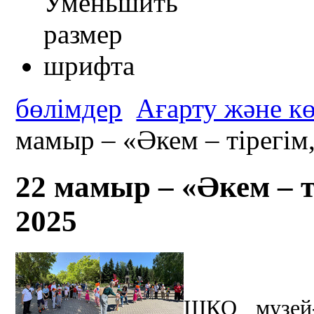
бөлімдер
Ағарту және к
мамыр – «Әкем – тірегім,
22 мамыр – «Әкем – т
2025
ШҚО музей-