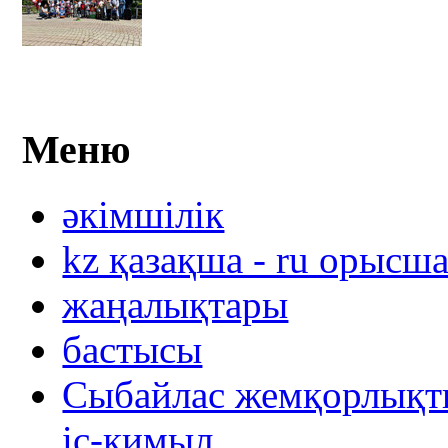
Меню
әкімшілік
kz қазақша - ru орысш
жаңалықтары
бастысы
Сыбайлас жемқорлықты
іс-қимыл