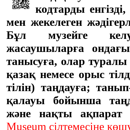
кодтарды енгізді,
мен жекелеген жәдігер
Бұл музейге кел
жасаушыларға ондағы 
танысуға, олар туралы 
қазақ немесе орыс тіл
тілін) таңдауға; танып-
қалауы бойынша таң
және нақты ақпарат а
Museum сілтемесіне кө