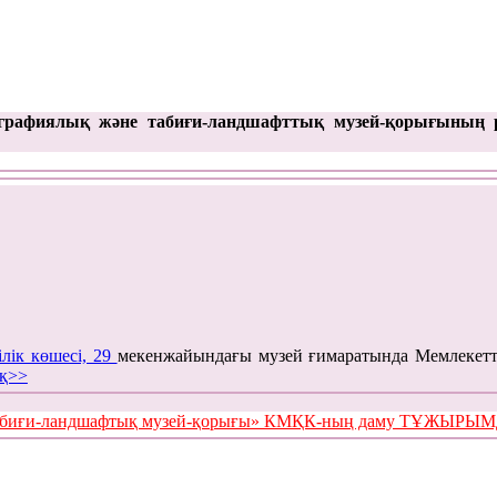
графиялық және табиғи-ландшафттық музей-қорығының 
ілік көшесі, 29
мекенжайындағы музей ғимаратында Мемлекетт
қ>>
е табиғи-ландшафтық музей-қорығы» КМҚК-ның даму ТҰЖЫР