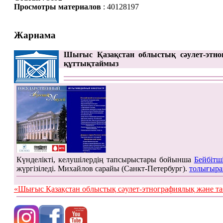
Просмотры материалов
: 40128197
Жарнама
Шығыс Қазақстан облыстық сәулет-этно
құттықтаймыз
Күнделікті, келушілердің тапсырыстары бойынша
Бейбітш
жүргізіледі. Михайлов сарайы (Санкт-Петербург).
толығыра
«Шығыс Қазақстан облыстық сәулет-этнографиялық жән