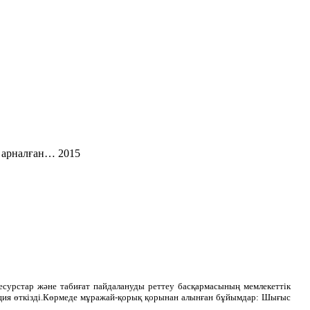
 арналған… 2015
сурстар және табиғат пайдалануды реттеу басқармасының мемлекеттік
ция өткізді.Көрмеде мұражай-қорық қорынан алынған бұйымдар: Шығыс