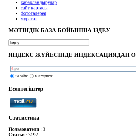
xабарландырулар
сайт картасы
фотогалерея
мұрағат
МӘТІНДІК БАЗА БОЙЫНША ІЗДЕУ
ЯНДЕКС ЖҮЙЕСІНДЕ ИНДЕКСАЦИЯДАН Ө
на сайте
в интернете
Есептегіштер
Статистика
Пользователи
: 3
Статьи
: 3192