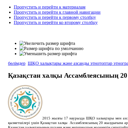
Пропустить и перейти к материалам
Пропустить и перейти к главной навигации
Пропустить и перейти к первому столбцу
Пропустить и перейти ко второму столбцу
бөлімдер
ШҚО халықтары және азсанды этнотоптар этногр
Қазақстан халқы Ассамблеясының 2
2015 жылғы 17 наурызда ШҚО халықтары мен азса
қызметшілері үшін Қазақстан халқы Ассамблеясының 20 жылдығына ар
Қазақстан халықтарының рухани және материалдық мәденитін сипаттайты