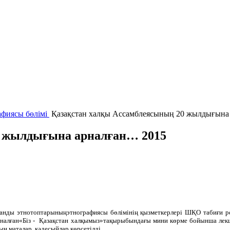
афиясы бөлімі
Қазақстан халқы Ассамблеясының 20 жылдығына
0 жылдығына арналған… 2015
нды этнотоптарыныңэтнографиясы бөлімінің қызметкерлері ШҚО табиғи ре
налған«Біз - Қазақстан халқымыз»тақырыбындағы мини көрме бойынша лек
н маталар, кәдесыйлар көрсетілді.