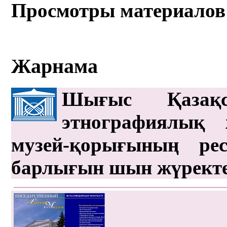
Просмотры материалов
Жарнама
Шығыс Қазақс
этнографиялық 
музей-қорығының рес
барлығын шын жүрект