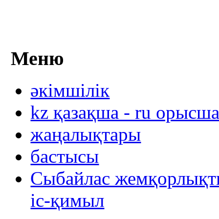
Меню
әкімшілік
kz қазақша - ru орысш
жаңалықтары
бастысы
Сыбайлас жемқорлықты
іс-қимыл