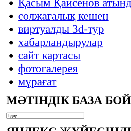
Қасым Қайсенов атынд
солжағалық кешен
виртуалды 3d-тур
xабарландырулар
сайт картасы
фотогалерея
мұрағат
МӘТІНДІК БАЗА БО