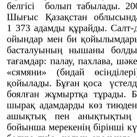
белгісі болып табылады. 2
Шығыс Қазақстан облысында
1 373 адамды құрайды. Салт-д
ойындар мен би қойылымдар
басталуының нышаны болды.
тағамдар: палау, пахлава, шәке
«сямяни» (бидай өсінділері
қойылады. Бұған қоса үстелд
боялған жұмыртқа тұрады. Б
шырақ адамдарды көз тиюден 
ашықтық пен анықтықтың б
бойынша мерекенің бірінші к