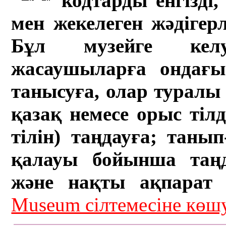
кодтарды енгізді,
мен жекелеген жәдігер
Бұл музейге кел
жасаушыларға ондағы 
танысуға, олар туралы 
қазақ немесе орыс тіл
тілін) таңдауға; танып-
қалауы бойынша таң
және нақты ақпарат а
Museum сілтемесіне кө