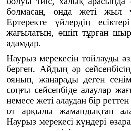
болуы тиіс, халық арасында 
болмасаң, онда жеті жыл ү
Ертеректе үйлердің есікте
жағылатын, өшіп тұрған шыр
адамдар.
Наурыз мерекесін тойлауды әз
берген. Айдың әр сейсенбісін
оянып, жаңарады деген сені
соңғы сейсенбіде алаулар жағ
немесе жеті алаудан бір реттен
от арқылы жамандықтан ала
Наурыз мерекесі күндері өзара