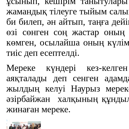
ұсынып, кешірім танытулары т
жамандық тілеуге тыйым салы
би билеп, ән айтып, таңға дей
өзі сөнген соң жастар оның
көмген, осылайша оның күлім
тиіс деп есептелді.
Мереке күндері кез-келге
аяқталады деп сенген адамд
жылдың келуі Наурыз мереке
әзірбайжан халқының құндыл
жинаған мереке.