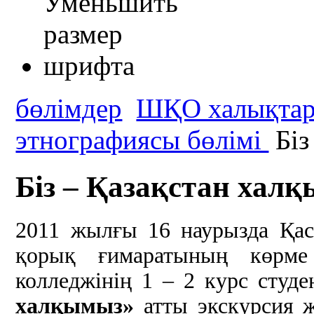
бөлімдер
ШҚО халықтары
этнографиясы бөлімі
Біз
Біз – Қазақстан хал
2011 жылғы 16 наурызда Қас
қорық ғимаратының көрме
колледжінің 1 – 2 курс студе
халқымыз»
атты экскурсия 