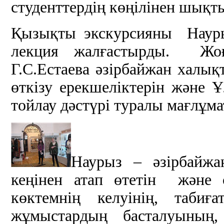
студенттердің көңілінен шықт
Қызықты экскурсияны Науры
лекция жалғастырды. Жоғ
Г.С.Естаева әзірбайжан халы
өткізу ерекшеліктерін және
тойлау дәстүрі туралы мағлұма
Наурыз – әзірбайж
кеңінен атап өтетін және с
көктемнің келуінің, таби
жұмыстардың басталуының,