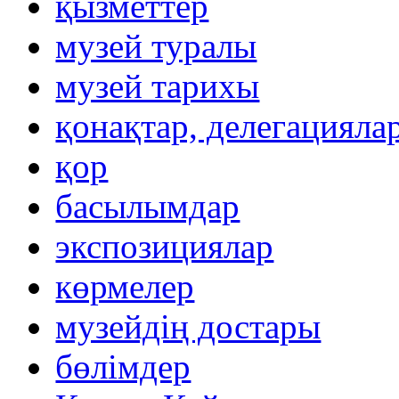
қызметтер
музей туралы
музей тарихы
қонақтар, делегацияла
қор
басылымдар
экспозициялар
көрмелер
музейдің достары
бөлімдер