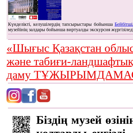
Күнделікті, келушілердің тапсырыстары бойынша
Бейбітші
музейінің залдары бойынша виртуалды экскурсия жүргізілед
«Шығыс Қазақстан облыс
және табиғи-ландшафты
даму ТҰЖЫРЫМДАМАС
Біздің музей өзін