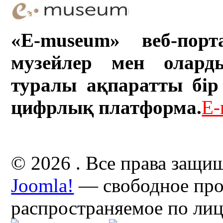
«E-museum» веб-порт
музейлер мен олард
туралы ақпаратты бір 
цифрлық платформа.
E-
© 2026 . Все права защи
Joomla!
— свободное про
распространяемое по ли