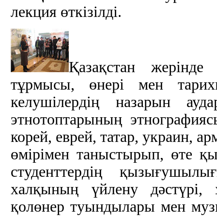
лекция өткізілді.
Қазақстан жерінде
тұрмысы, өнері мен тарихы
келушілердің назарын ау
этнотоптарының этнографияс
корей, еврей, татар, украин, а
өмірімен таныстырып, өте қы
студенттердің қызығушылы
халқының үйлену дәстүрі, 
қолөнер туындылары мен му