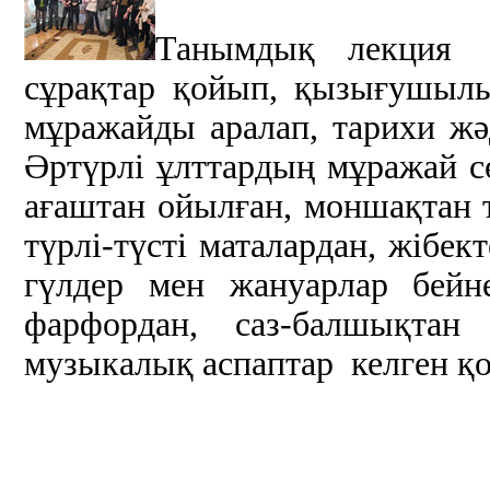
Танымдық лекция 
сұрақтар қойып, қызығушылы
мұражайды аралап, тарихи жә
Әртүрлі ұлттардың мұражай сө
ағаштан ойылған, моншақтан 
түрлі-түсті маталардан, жібек
гүлдер мен жануарлар бейн
фарфордан, саз-балшықтан 
музыкалық аспаптар келген қо