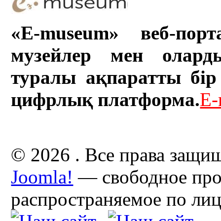
«E-museum» веб-порт
музейлер мен олард
туралы ақпаратты бір 
цифрлық платформа.
E-
© 2026 . Все права защи
Joomla!
— свободное про
распространяемое по ли