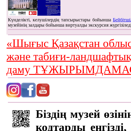
Күнделікті, келушілердің тапсырыстары бойынша
Бейбітші
музейінің залдары бойынша виртуалды экскурсия жүргізілед
«Шығыс Қазақстан облыс
және табиғи-ландшафты
даму ТҰЖЫРЫМДАМАС
Біздің музей өзін
кодтарды енгізді,