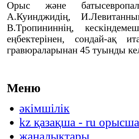
Орыс және батысевропал
А.Куинджидің, И.Левитанны
В.Тропининнің, кескіндеме
еңбектерінен, сондай-ақ и
гравюраларынан 45 туынды ке
Меню
әкімшілік
kz қазақша - ru орысш
жаңалықтары