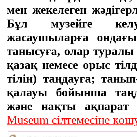
мен жекелеген жәдігер
Бұл музейге кел
жасаушыларға ондағы 
танысуға, олар туралы 
қазақ немесе орыс тіл
тілін) таңдауға; танып-
қалауы бойынша таң
және нақты ақпарат а
Museum сілтемесіне кө