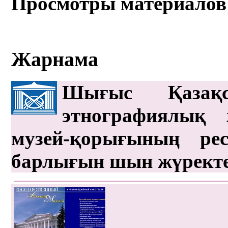
Просмотры материалов
Жарнама
Шығыс Қазақс
этнографиялық 
музей-қорығының рес
барлығын шын жүрект