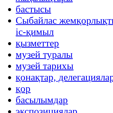
бастысы
Сыбайлас жемқорлықты
іс-қимыл
қызметтер
музей туралы
музей тарихы
қонақтар, делегацияла
қор
басылымдар
экспозициялар