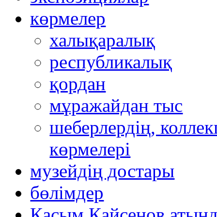
көрмелер
халықаралық
республикалық
қордан
мұражайдан тыс
шеберлердің, коллек
көрмелері
музейдің достары
бөлімдер
Қасым Қайсенов атынд