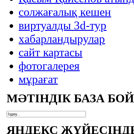
солжағалық кешен
виртуалды 3d-тур
xабарландырулар
сайт картасы
фотогалерея
мұрағат
МӘТІНДІК БАЗА БО
ЯНДЕКС ЖҮЙЕСІНД