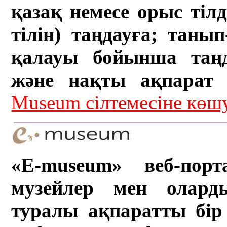
қазақ немесе орыс тіл
тілін) таңдауға; танып-
қалауы бойынша таң
және нақты ақпарат а
Museum сілтемесіне кө
«E-museum» веб-порт
музейлер мен олард
туралы ақпаратты бір 