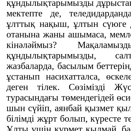
құндылықтарымызды дұрыстап с
мектепте де, теледидарданд
ұлттық нақыш, ұлтын сүюге д
отанына жаны ашымаса, мемлек
кінәләймыз? Мақаламы
құндылықтарымызды, сал
жазбаларда, басылым беттерін
ұстанып насихатталса, өскел
деген тілек. Сөзімізді Ж
турасындағы төмендегідей өс
шын сүйіп, аянбай қызмет қыл
білімді жұрт болып, күресте те
Ұлты үшін құрмет қылмай, ба