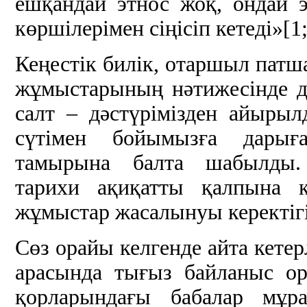
ешқандай этнос жоқ, ондай э
көршілерімен сіңісіп кетеді»[1;
Кеңестік билік, отаршыл патша
жұмыстарының нәтижесінде дін
салт – дәстүрімізден айыры
сүтімен бойымызға дарығ
тамырына балта шабылды.
тарихи ақиқатты қалпына 
жұмыстар жасалынуы керектігі 
Сөз орайы келгенде айта кете
арасында тығыз байланыс о
қорларындағы бабалар мұр