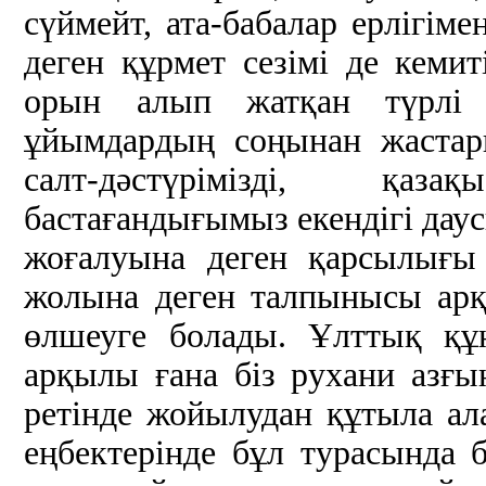
сүймейт, ата-бабалар ерлігіме
деген құрмет сезімі де кемит
орын алып жатқан түрлі 
ұйымдардың соңынан жастары
салт-дәстүрімізді, қаз
бастағандығымыз екендігі да
жоғалуына деген қарсылығы
жолына деген талпынысы арқ
өлшеуге болады. Ұлттық құ
арқылы ғана біз рухани азғын
ретінде жойылудан құтыла ал
еңбектерінде бұл турасында б