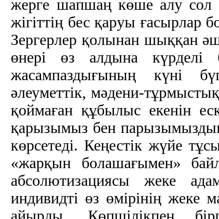
жерге шапшаң көше алу сол з
жігіттің бес қаруы ғасырлар бо
Зергерлер қолынан шыққан әш
өнері өз алдына күрделі 
жасампаздығының күні бүгі
әлеуметтік, мәдени-тұрмыстық
қоймаған құбылыс екенін ес
қарызымыз бен парызымыздың 
көрсетеді. Кеңестік жүйе тұс
«жарқын болашағымен» бай
абсолютизациясы жеке адам
индивидті өз өмірінің жеке 
айырды. Көпшілікпен бір