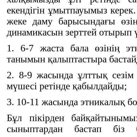
екендігін ұмытпауымыз керек
жеке даму барысындағы өзі
динамикасын зерттей отырып ү
1. 6-7 жаста бала өзінің 
танымын қалыптастыра бастай
2. 8-9 жасында ұлттық сезім
мүшесі ретінде қабылдайды;
3. 10-11 жасында этникалық 
Бұл пікірден байқайтынымы
сыныптардан бастап біз 