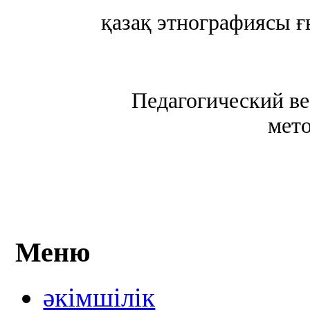
қазақ этнографиясы ғ
Педагогический в
мето
Меню
әкімшілік