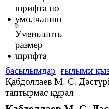
басылымдар
ғылыми қыз
Қабдоллаев М. С. Дәстүр
таптырмас құрал
Қабдоллаев М. С. Дә