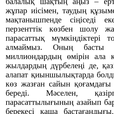
балалық шақтың аңыз – ерт
жұпар иісімен, таудың құзым
мақтанышпенде сіңіседі е
перзенттік көзбен шолу жа
парасаттық мүмкіндіктері 
алмаймыз. Оның басты с
миллиондардың өмірін ала 
жылдардың дүрбелеңі де, қаз
алапат қиыншылықтарда болды.
көз жазған сайын қоғамдағы 
береді. Мәселен, қазі
парасаттылығының азайып ба
берекесі қаша бастағандығы