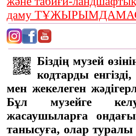
және табиғи-ландшафты
даму ТҰЖЫРЫМДАМАС
Біздің музей өзін
кодтарды енгізді,
мен жекелеген жәдігер
Бұл музейге кел
жасаушыларға ондағы 
танысуға, олар туралы 