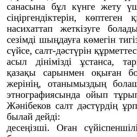
санасына бұл күнге жету ү
сіңіргендіктерін, көптеген
насихаттап жеткізуге болад
сезімді шыңдауға көмегін тигі
сүйсе, салт-дәстүрін құрметте
асыл дінімізді ұстанса, т
қазақы сарынмен оқыған бо
жерінің, отанымыздың бола
этнографиясында ойып тұры
Жәнібеков салт дәстүрдің ұр
былай дейді: «...Атаме
десеңізші. Оған сүйіспенші