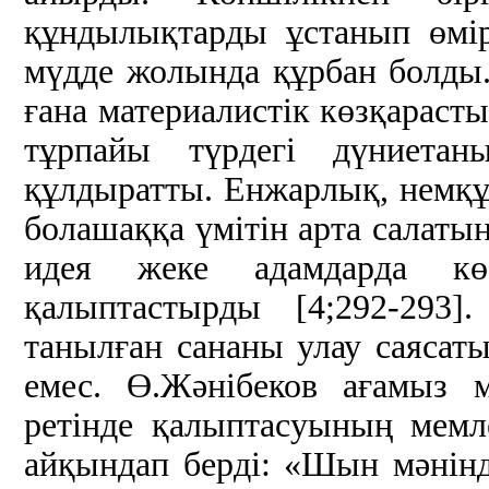
құндылықтарды ұстанып өмір
мүдде жолында құрбан болды. 
ғана материалистік көзқараст
тұрпайы түрдегі дүниета
құлдыратты. Енжарлық, немқұр
болашаққа үмітін арта салатын
идея жеке адамдарда көзс
қалыптастырды [4;292-293
танылған сананы улау саясат
емес. Ө.Жәнібеков ағамыз 
ретінде қалыптасуының мемле
айқындап берді: «Шын мәнінд