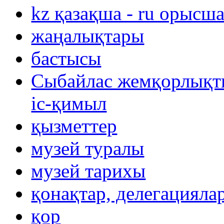
kz қазақша - ru орысш
жаңалықтары
бастысы
Сыбайлас жемқорлықты
іс-қимыл
қызметтер
музей туралы
музей тарихы
қонақтар, делегацияла
қор