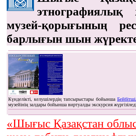
этнографиялық 
музей-қорығының рес
барлығын шын жүрект
Күнделікті, келушілердің тапсырыстары бойынша
Бейбітші
музейінің залдары бойынша виртуалды экскурсия жүргізілед
«Шығыс Қазақстан облыс