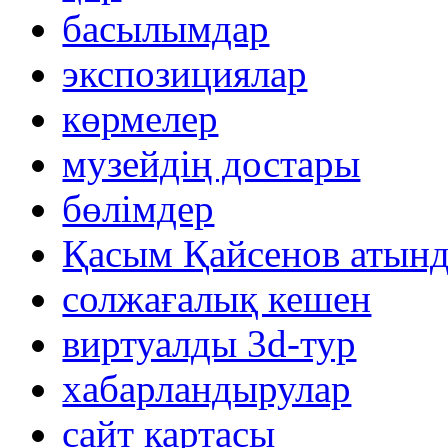
басылымдар
экспозициялар
көрмелер
музейдің достары
бөлімдер
Қасым Қайсенов атынд
солжағалық кешен
виртуалды 3d-тур
xабарландырулар
сайт картасы