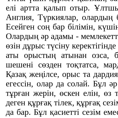
елі артта қалып отыр. Ұлтшы
Англия, Түркиялар, олардың 
Есейген соң бар білімін, кү
Олардың әр адамы - мемлекетті
өзін дұрыс түсіну керектігінде
аты орыстың атынан озса, 
шешені сөзден тоқтатса, мар
Қазақ жеңілсе, орыс та дардия
егессін, олар да солай. Бұл ә
тұрған жерін, өскен елін, өз
деген құрғақ тілек, құрғақ сез
да бар. Бұл қасиетті сезім еме