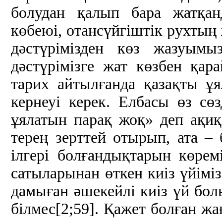
болудан қалып бара жатқан
көбеюі, отансүйгіштік рухты
дәстүрімізден көз жазуымы
дәстүрімізге жат көзбен қа
тарих айтылғанда қазақты ұ
кернеуі керек. Елбасы өз сө
ұялатын парақ жоқ» деп ақиқа
терең зерттей отырып, ата 
ілгері болғандықтарын көрем
сатыларынан өткен киіз үйімі
дамыған әшекейлі киіз үй бол
білмес[2;59]. Қажет болған жа