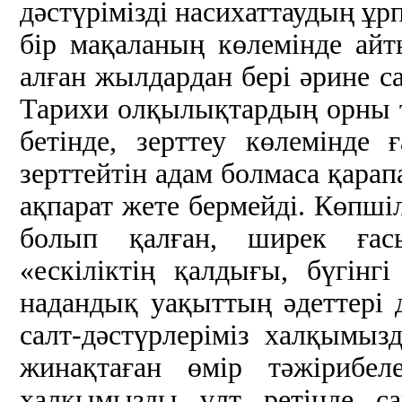
дәстүрімізді насихаттаудың ұр
бір мақаланың көлемінде айт
алған жылдардан бері әрине са
Тарихи олқылықтардың орны т
бетінде, зерттеу көлемінд
зерттейтін адам болмаса қара
ақпарат жете бермейді. Көпші
болып қалған, ширек ғас
«ескіліктің қалдығы, бүгінг
надандық уақыттың әдеттері 
салт-дәстүрлеріміз халқымыз
жинақтаған өмір тәжірибеле
халқымызды ұлт ретінде са