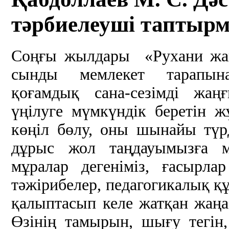
тәрбиелеуші таптырм
Соңғы жылдары «Рухани жаң
сынды мемлекет тарапынан
қоғамдық сана-сезімді жаң
үңілуге мүмкүндік беретін 
көңіл бөлу, оны шынайы түр
дұрыс жол таңдауымызға м
мұралар дегеніміз, ғасырла
тәжірибелер, педагогикалық құ
қалыптасып келе жатқан жаңа
Өзінің тамырын, шығу тегін,