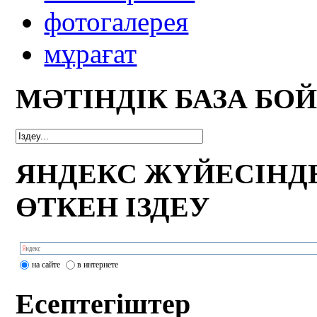
фотогалерея
мұрағат
МӘТІНДІК БАЗА БО
ЯНДЕКС ЖҮЙЕСІНД
ӨТКЕН ІЗДЕУ
на сайте
в интернете
Есептегіштер