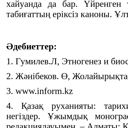
хайуанда да бар. Үйренген
табиғаттың еріксіз каноны. Ұлт
Әдебиеттер:
1. Гумилев.Л, Этногенез и био
2. Жәнібеков. Ө, Жолайырықта
3. www.inform.kz
4. Қазақ руханияты: тарих
негіздер. Ұжымдық моногр
редакциялауымен. – Алматы: