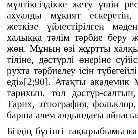
мүлтіксіздікке жету үшін ре
ахуалды мұқият ескеретін,
жеткізе үйлестірілген мәд
халыққа тәлім тәрбие беру ж
жөн. Мұның өзі жұртты халқы
тіліне, дәстүрлі өнеріне сү
рухта тәрбиелеу ісін түбегейлі
еді»[2;90]. Атақты академик
тарихын, төл дәстүр-салтын, 
Тарих, этнография, фольклор
барша әлем алдындағы айнасы» 
Біздің бүгінгі тақырыбымызға