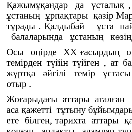
Қажымұқандар да үсталық , 
ұстаның ұрпақтары қазір М
тұрады . Қалдыбай ұста па
балаларында ұстаның көзінде
Осы өңірде ХХ ғасырдың о
темірден түйін түйген , ат
жұртқа әйгілі темір ұстасы
отыр .
Жоғарыдағы аттары аталған ұ
аса қажетті тұтыну бұйымдар
ете білген, тарихта аттары 
қонған ардақты адамдар ту