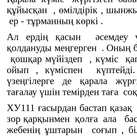
құйысқан , өмілдірік , шынж
ер - тұрманның көркі .
Ал ердің қасын әсемдеу үш
қолдануды меңгерген . Оның бі
қошқар мүйіздеп , күміс қа
ойып , күміспен күптейді.
үзеңгілерге де қарала жүргі
тағалау үшін темірден таға соқ
ХУ111 ғасырдан бастап қазақ
зор қарқынмен қолға ала баст
жебенің ұштарын соғып , б