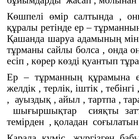
бұйымдарды жасап , молынан 
Көшпелі өмір салтында , он
құралы ретінде ер – тұрманның
Қашанда шаруа адамының мінге
тұрманы сайлы болса , онда о
есіп , көрер көзді қуантып тұра
Ер – тұрманның құрамына е
желдік , терлік, іштік , тебінгі
, ауыздық , айыл , тартпа , тар
шығыршықтар сияқты затт
темірден , қоладан соғылатын 
Қарала күміс жүргізген бабы