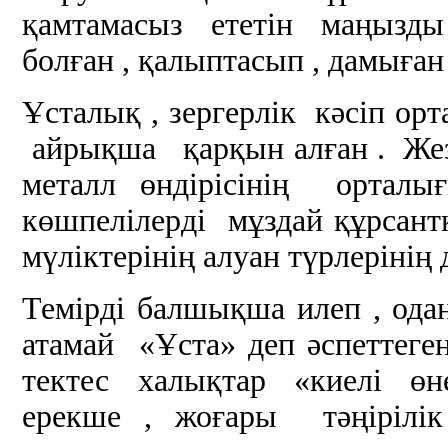
қамтамасыз ететін маңызды
болған , қалыптасып , дамыған 
Ұсталық , зергерлік кәсіп ор
айрықша қарқын алған . Жез
металл өндірісінің орт
көшпелілерді мұздай құрсантқ
мүліктерінің алуан түрлерінің
Темірді балшықша илеп , од
атамай «Ұста» деп әспеттеге
тектес халықтар «киелі өн
ерекше , жоғары тәңіріл