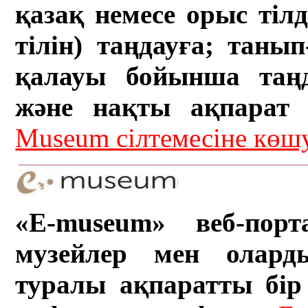
қазақ немесе орыс тіл
тілін) таңдауға; танып-
қалауы бойынша таң
және нақты ақпарат а
Museum сілтемесіне кө
«E-museum» веб-порт
музейлер мен олард
туралы ақпаратты бір 