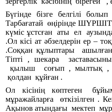
зергерлік кәсібінің бірегей ,
Бүгінде бізге белгілі болы
Тарбағатай өңірінде ШҮРШІ
күміс ұстсған аты ел аузында
.Ол кісі ат әбзелдерін ер – т
.Соққан құлыптары ашылған
Тіпті , шекара заставасы
қылыш соғып , мылтық , н
қолдан құйған .
Ол кісінің көптеген бұйым
мұражайларға өткізілген . Ке
Ақынов атындағы мектеп мұр