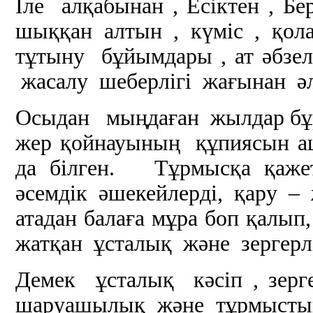
Іле алқабынан , Есіктен , Бе
шыққан алтын , күміс , қо
тұтыну бұйымдары , ат әбзел
жасалу шеберлігі жағынан әл
Осыдан мыңдаған жылдар бұр
жер қойнауының құпиясын аш
да білген. Тұрмысқа қажетт
әсемдік әшекейлерді, қару 
атадан балаға мұра боп қалып
жатқан ұсталық және зергерл
Демек ұсталық кәсіп , зерг
шаруашылық және тұрмыстық