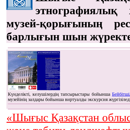
этнографиялық 
музей-қорығының рес
барлығын шын жүрект
Күнделікті, келушілердің тапсырыстары бойынша
Бейбітші
музейінің залдары бойынша виртуалды экскурсия жүргізілед
«Шығыс Қазақстан облыс