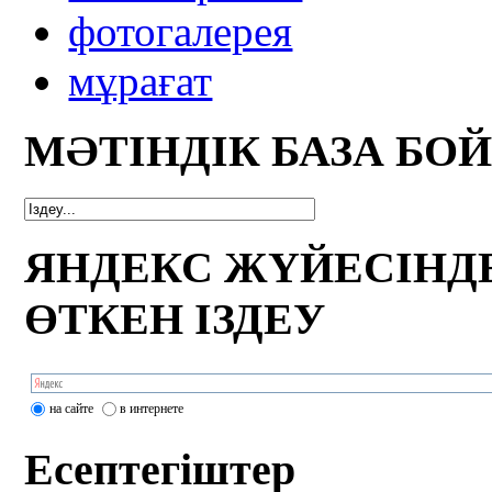
фотогалерея
мұрағат
МӘТІНДІК БАЗА БО
ЯНДЕКС ЖҮЙЕСІНД
ӨТКЕН ІЗДЕУ
на сайте
в интернете
Есептегіштер