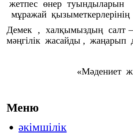
жетпес өнер туындыларын 
мұражай қызыметкерлерінің 
Демек , халқымыздың салт – д
мәңгілік жасайды , жаңарып 
«Мәдениет ж
Меню
әкімшілік