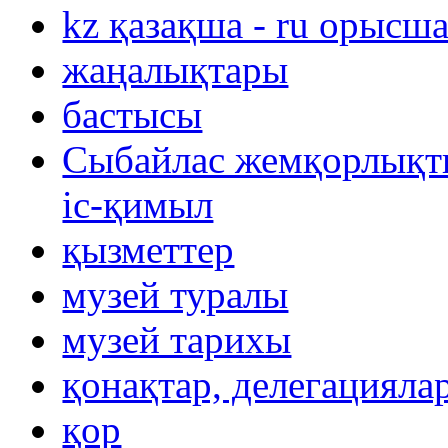
kz қазақша - ru орысш
жаңалықтары
бастысы
Сыбайлас жемқорлықты
іс-қимыл
қызметтер
музей туралы
музей тарихы
қонақтар, делегацияла
қор