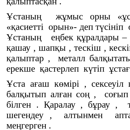
қалыптасқан .
Ұстаның жұмыс орны «ұста
«қасиетті орын»- деп түсініп
Ұстаның еңбек құралдары – көр
қашау , шапқы , тескіш , кескі
қалыптар , металл балқытат
ерекше қастерлеп күтіп ұстағ
Ұста ағаш көмірі , сексеуі
балқытып алған соң , соғы
білген . Қаралау , бұрау , 
шегендеу , алтынмен апта
меңгерген .