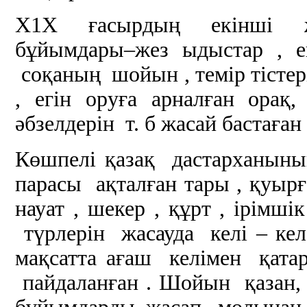
Х1Х ғасырдың екінші ж
бұйымдары–жез ыдыстар , 
соқаның шойын , темір тістері 
, егін оруға арналған орақ
әбзелдерін т. б жасай бастаған 
Көшпелі қазақ дастарханын
парасы ақталған тары , қуырға
науат , шекер , құрт , ірімш
түрлерін жасауда келі – ке
мақсатта ағаш келімен қата
пайдаланған . Шойын қазан,