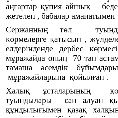
аңғартар құпия айшық – беде
жетелеп , бабалар аманатымен
Сержанның төл туынды
көрмелерге қатысып , жүлдел
елдерінденде дербес көрмесі
мұражайда оның 70 тан аст
тамаша әсемдік бұйымдар
мұражайларына қойылған .
Халық ұсталарының қо
туындылары сан алуан қы
құндылығымен қазақ халқын