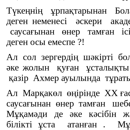
Түкеңнің ұрпақтарынан Бола
деген неменесі әскери ака
саусағынан өнер тамған іс
деген осы емеспе ?!
Ал сол зергердің шәкірті бо
әке жолын қуған ұсталықты
қазір Ахмер ауылында тұрат
Ал Марқакөл өңірінде ХХ ғ
саусағынан өнер тамған шебе
Мұқамәди де әке кәсібін ж
білікті ұста атанған . М