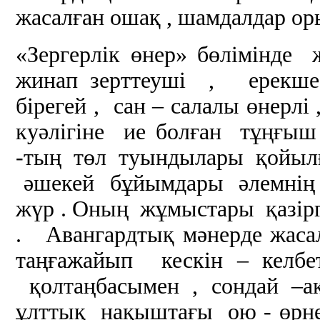
жасалған ошақ , шамдалдар ор
«Зергерлік өнер» бөлімінде 
жинап зерттеуші , ерекше
бірегей , сан – салалы өне
куәлігіне ие болған тұңғы
-тың төл туындылары қойылғ
әшекей бұйымдары әлемнің 
жүр . Оның жұмыстары қазірг
. Авангардтық мәнерде жаса
таңғажайып кескін – келбе
қолтаңбасымен , сондай –
ұлттық нақыштағы ою - өрне