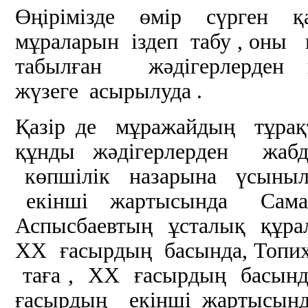
Өңірімізде өмір сүрген қа
мұраларын іздеп табу , оны к
табылған жәдігерлерден 
жүзеге асырылуда .
Қазір де мұражайдың тұрақ
құнды жәдігерлерден жабды
көпшілік назарына үсыныл
екінші жартысында Самар 
Аспысбаевтың ұсталық құра
ХХ ғасырдың басында, Топиха
таға , ХХ ғасырдың басынд
ғасырдың екінші жартысынд