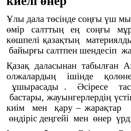
киелі өнер
Ұлы дала төсінде соңғы үш мы
өмір салттың ең соңғы мұра
көшпелі қазақтың материялд
байырғы салтпен шендесіп жа
Қазақ даласынан табылған А
олжалардың ішінде қолөн
ұшырасады . Әсіресе тас
бастары, жауынгерлердің үс
киім мен қару – жарақтар 
өндіріс деңгейі мен өнер үрд