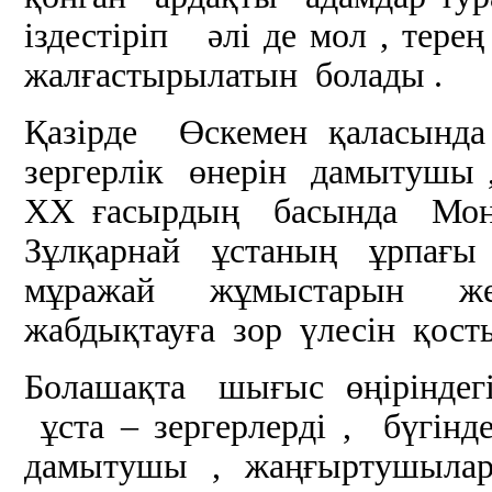
іздестіріп әлі де мол , те
жалғастырылатын болады .
Қазірде Өскемен қаласынд
зергерлік өнерін дамытушы
ХХ ғасырдың басында Мон
Зұлқарнай ұстаның ұрпағы
мұражай жұмыстарын жет
жабдықтауға зор үлесін қосты
Болашақта шығыс өңіріндег
ұста – зергерлерді , бүг
дамытушы , жаңғыртушылард