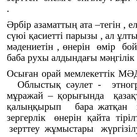
.
Әрбір азаматтың ата –тегін , ел
сүюі қасиетті парызы , ал ұлты
мәдениетін , өнерін өмір бой
баба рухы алдындағы мәңгілік
Осыған орай мемлекеттік М
Облыстық сәулет - этногр
мұражай – қорығында қаз
қалыңқырып бара жатқан ки
зергерлік өнерін қайта тіріл
зерттеу жұмыстары жүргізілу