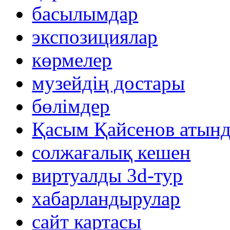
басылымдар
экспозициялар
көрмелер
музейдің достары
бөлімдер
Қасым Қайсенов атынд
солжағалық кешен
виртуалды 3d-тур
xабарландырулар
сайт картасы