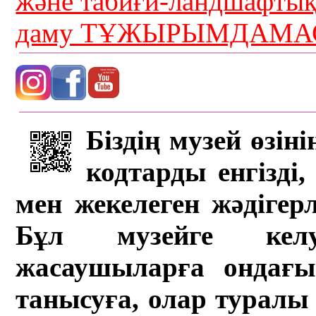
және табиғи-ландшафты
даму ТҰЖЫРЫМДАМАС
Біздің музей өзін
кодтарды енгізді,
мен жекелеген жәдігер
Бұл музейге кел
жасаушыларға ондағы 
танысуға, олар туралы 