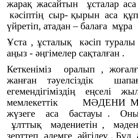
жарақ жасайтын ұсталар аса
кәсіптің сыр- қырын аса құп
үйретіп, атадан – балаға мұр
Ұста , ұсталық кәсіп турал
аңыз - әңгімелер сақталған .
Кеткеніміз оралып , жоғал
жанған тәуелсіздік шапағ
егемендігіміздің еңселі 
мемлекеттік МӘДЕНИ МҰ
жүзеге аса бастауы . Оның
ұлттық мәдениетін , мәден
зерттеп әлемге әйгілеу . Бұл