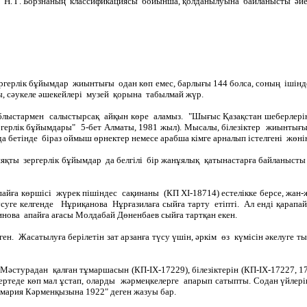
 Борзнаның классификациясы бойынша, қолданылуына байланысты әйелдер
герлік бұйымдар жиынтығы одан көп емес, барлығы 144 болса, соның ішінде
пы, сәукеле әшекейлері музей қорына табылмай жүр.
а облыстармен салыстырсақ айқын көре аламыз. "Шығыс Қазақстан шеберле
герлік бұйымдары" 5-бет Алматы, 1981 жыл). Мысалы, білезіктер жиынтығы
 да бетінде біраз оймыш өрнектер немесе арабша кімге арналып істелгені жөні
яқты зергерлік бұйымдар да белгілі бір жанұялық қатынастарға байланысты
ға көршісі жүрек пішіндес сақинаны (КП ХІ-18714) естелікке берсе, жан-
суге келгенде Нұриқанова Нұрғазилаға сыйға тарту етіпті. Ал енді қарапай
нова апайға ағасы Молдабай Дөненбаев сыйға тартқан екен.
ен. Жасатылуға берілетін зат арзанға түсу үшін, әркім өз күмісін әкелуге т
стурадан қалған тұмаршасын (КП-ІХ-17229), білезіктерін (КП-ІХ-17227, 172
ртеде көп мал ұстап, оларды жәрмеңкелерге апарып сатыпты. Содан үйлерін
ария Кәрменқызына 1922" деген жазуы бар.