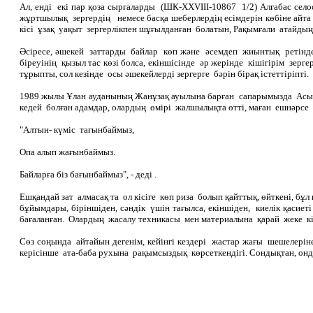
Ал, енді екі пар қоза сырғаларды (ШК-ХХVІІІ-10867 1/2) Алғабас село
жұртшылық зергердің немесе басқа шеберлердің есімдерін көбіне айта
кісі ұзақ уақыт зергерлікпен шұғылданған болатын, Рақымғали атайдың
Әсіресе, әшекей заттарды байлар көп және әсемдеп жиынтық ретінде
біреуінің қызыл тас көзі болса, екіншісінде әр жерінде кішігірім зерг
тұрыпты, сол кезінде осы әшекейлерді зергерге бәрін бірақ істеттіріпті.
1989 жылы Ұлан ауданының Жанұзақ ауылына барған сапарымызда Асылба
кедей болған адамдар, олардың өмірі жалшылықта өтті, маған ешнәрс
"Алтын- күміс тағынбаймыз,
Опа алып жағынбаймыз.
Байларға біз бағынбаймыз", - деді .
Ешқандай зат алмасақ та ол кісіге көп риза болып қайттық, өйткені, 
бұйымдары, біріншіден, сәндік үшін тағылса, екіншіден, киелік қас
бағаланған. Олардың жасалу техникасы мен материалына қарай жеке кіс
Сөз соңында айтайын дегенім, кейінгі кездері жастар жағы шешелерін
керісінше ата-баба рухына рақымсыздық көрсеткендігі. Сондықтан, онд