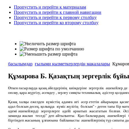
Пропустить и перейти к материалам
Пропустить и перейти к главной навигации
Пропустить и перейти к первому столбцу
Пропустить и перейти ко второму столбцу
басылымдар
ғылыми қызметкерлердің мақалалары
Құмарова
Құмарова Б. Қазақтың зергерлік бұй
Өткен ғасырларда қазақ әйелдерінің киімдеріне зергерлік әшекейлер де 
оюлау, қара жүргізу, әсемдеу , зерлеу сияқты техникалық әдістер қолдан
Қазақ халқы ежелден күмістің адамға игі әсер ететін айырықша қасие
адал болсын десең, қолыңда күміс жүзігің болсын" - деген тағы бір м
әдемі әшекейлерді зергерлерге әдейі арнатып жасататын болған. Әсір
заманда жылан теседі" деп айтылыпты. Қыз балалардың әшекейлері б
біртіндеп жасының ұлғаюына байланысты әшекейлерінің түр сипаты да