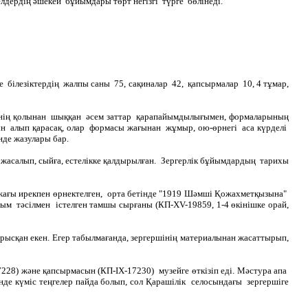
дің әшекей бұйымдары төрт негізгі түрге бөлінеді.
 білезіктердің жалпы саны 75, сақиналар 42, қапсырмалар 10, 4 тұмар,
рінің қолынан шыққан әсем заттар қарапайымдылығымен, формаларының
н алып қарасақ, олар формасы жағынан жұмыр, ою-өрнегі аса күрделі
нде жазулары бар.
 жасалып, сыйға, естелікке қалдырылған. Зергерлік бұйымдардың тарихы
жағы ирекпен өрнектелген, орта бетінде "1919 Шәмші Қожахметқызына"
ым тәсілмен істелген тамшы сырғаны (КП-ХV-19859, 1-4 өкінішке орай,
ырысқан екен. Егер табылмағанда, зергершінің материалынан жасаттырып,
28) және қапсырмасын (КП-ІХ-17230) музейге өткізіп еді. Мәстура апа
де күміс теңгелер пайда болып, сол Қарашілік селосындағы зергершіге