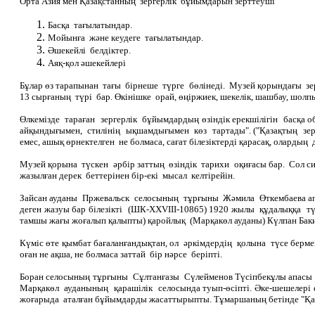
Орта Азия мен Қазақстанның зергерлік бұйымдарын зерттеуші Н. Г.
Басқа тағылатындар.
Мойынға және кеудеге тағылатындар.
Әшекейлі белдіктер.
Аяқ-қол әшекейлері
Бұлар өз тарапынан тағы бірнеше түрге бөлінеді. Музей қорындағы зер
13 сырғаның түрі бар. Өкінішке орай, өңіржиек, шекелік, шашбау, шол
Өлкемізде тараған зергерлік бұйымдардың өзіндік ерекшілігін басқ
айқындығымен, стилінің ықшамдығымен көз тартады". ("Қазақтың зер
емес, ашық өрнектелген не болмаса, сағат білезіктерді қарасақ, олардың
Музей қорына түскен әрбір заттың өзіндік тарихи оқиғасы бар. Сол си
жазылған дерек беттерінен бір-екі мысал келтірейін.
Зайсан ауданы Пржевальск селосының тұрғыны Жәмила Өткембаева апай
деген жазуы бар білезікті (ШК-ХХVІІІ-10865) 1920 жылы құдалыққа тү
тамшы жағы жоғалып қалыпты) қаройлық (Марқакөл ауданы) Күлпан Баки
Күміс өте қымбат бағаланғандықтан, ол әркімдердің қолына түсе бермег
оған не ақша, не болмаса заттай бір нәрсе беріпті.
Боран селосының тұрғыны Сұлтанғазы Сүлейменов Түсіпбекұлы апасы Мә
Марқакөл ауданының қарашілік селосында туып-өсіпті. Әке-шешелері е
жоғарыда аталған бұйымдарды жасаттырыпты. Тұмаршаның бетінде "Қам