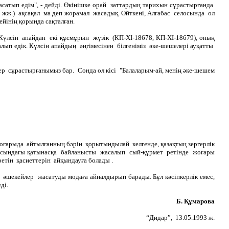
асатып едім", - дейді. Өкінішке орай заттардың тарихын сұрастырғанда
 жж.) ақсақал ма деп жорамал жасадық. Өйткені, Алғабас селосында ол
йінің қорында сақталған.
үлсін апайдан екі құсмұрын жүзік (КП-ХІ-18678, КП-ХІ-18679), оның
 алып едік. Күлсін апайдың әңгімесінен білгеніміз әке-шешелері ауқатты
р сұрастырғанымыз бар. Сонда ол кісі "Балаларым-ай, менің әке-шешем
жоғарыда айтылғанның бәрін қорытындылай келгенде, қазақтың зергерлік
 арасындағы қатынасқа байланысты жасалып сый-құрмет ретінде жоғары
етін қасиеттерін айқындауға болады .
 әшекейлер жасатуды модаға айналдырып барады. Бұл кәсіпкерлік емес,
ді.
Б. Құмарова
“Дидар”, 13.05.1993 ж.