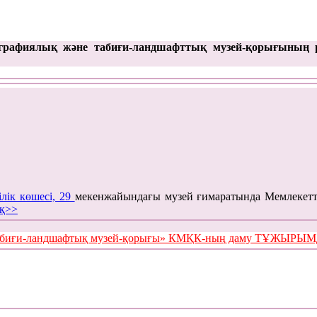
графиялық және табиғи-ландшафттық музей-қорығының 
ілік көшесі, 29
мекенжайындағы музей ғимаратында Мемлекетт
қ>>
е табиғи-ландшафтық музей-қорығы» КМҚК-ның даму ТҰЖЫР