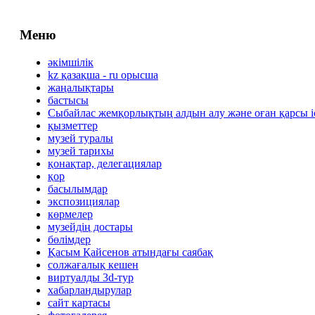
Меню
әкімшілік
kz қазақша - ru орысша
жаңалықтары
бастысы
Сыбайлас жемқорлықтың алдын алу және оған қарсы 
қызметтер
музей туралы
музей тарихы
қонақтар, делегациялар
қор
басылымдар
экспозициялар
көрмелер
музейдің достары
бөлімдер
Қасым Қайсенов атындағы саябақ
солжағалық кешен
виртуалды 3d-тур
xабарландырулар
сайт картасы