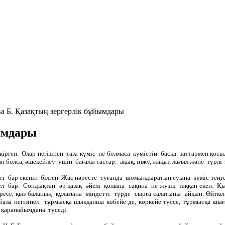
 Б. Қазақтың зергерлік бұйымдары
ымдары
кірген. Олар негізінен таза күміс не болмаса күмістің басқа заттармен қос
ған болса, әшекейлеу үшін бағалы тастар: ақық, інжу, жақұт, лағыл және түрл
ті бар екенін білген. Жас нәресте туғанда шомылдыратын суына күміс теңге
әтел бар. Сондықтан әр қазақ әйелі қолына сақина не жүзік таққан екен. Қы
есе, қыз баланың құлағына міндетті түрде сырға салатыны айқын. Өйткені
ала негізінен тұрмысқа шыққанша көбейе де, көркейе түссе, тұрмысқа шы
 қарапайымдана түседі.