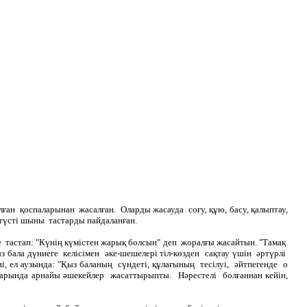
ылған қоспаларынан жасалған. Оларды жасауда соғу, құю, басу, қалыптау,
і-түсті шыны тастарды пайдаланған.
 тастап: "Күнің күмістен жарық болсын" деп жоралғы жасайтын. "Тамақ
з бала дүниеге келісімен әке-шешелері тіл-көзден сақтау үшін әртүрлі
, ел аузында: "Қыз баланың сүндеті, құлағының тесілуі, әйтпегенде о
ғарында арнайы әшекейлер жасаттырыпты. Нәрестелі болғаннан кейін,