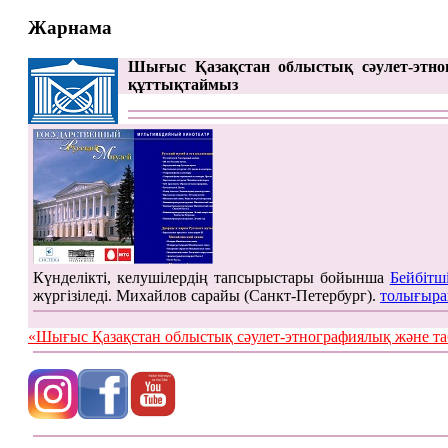
Жарнама
Шығыс Қазақстан облыстық сәулет-этно
құттықтаймыз
Күнделікті, келушілердің тапсырыстары бойынша
Бейбітш
жүргізіледі. Михайлов сарайы (Санкт-Петербург).
толығыра
«Шығыс Қазақстан облыстық сәулет-этнографиялық жән