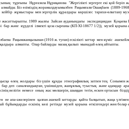
сының тұрғыны Нұрғазила Нұриқанова "Жергілікті зергерге екі қой беріп ж
 алмайды. Біз өзіміздің жорамалдауымызбен Рақымғали Ошақбаев (1889-1968
 кейбір жұмыстары мен зергерлік құралдары көршілес тарихи-өлкетану музе
 жасаттырыпты. 1989 жылғы Зайсан ауданындағы экспедициядан Қоқаева К
ері бар және күрделі ілмекті қоза сырғаны (КП-ХІ-18677 1/2)), музей қорына
ева Рақымжанқызынан (1916 ж. туған) ескілікті заттар мен күміс әшекейле
е қалдыра алмапты. Олар байларды мазақ қылып мынадай өлең айтыпты.
бұл қысқа өлең жолдары біз үшін құнды этнографиялық затпен тең. Сонымен 
иеті бар деп саналғандықтан, үшіншіден, жанұялық, туыстық және адамдар
інің иелігін немесе оның жас мөлшерін, шыққан тегін, өскен ортасын білдір
ен не апа-әжелерінен қалған әшекей заттарды қайта балқытып, жаңа үлгімен
ай бұйымдарды ескінің көзі ретінде музей қорына өткізгендері жөн болар е