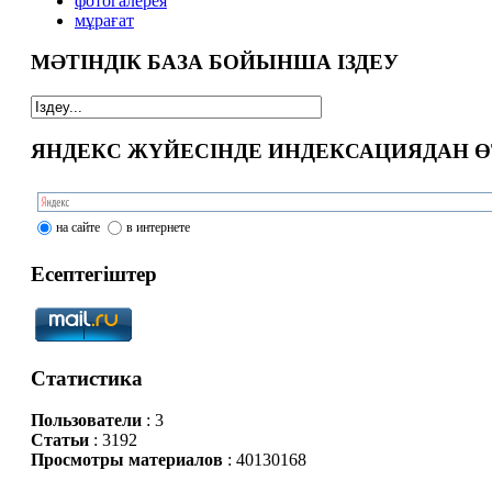
фотогалерея
мұрағат
МӘТІНДІК БАЗА БОЙЫНША ІЗДЕУ
ЯНДЕКС ЖҮЙЕСІНДЕ ИНДЕКСАЦИЯДАН Ө
на сайте
в интернете
Есептегіштер
Статистика
Пользователи
: 3
Статьи
: 3192
Просмотры материалов
: 40130168