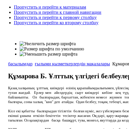
Пропустить и перейти к материалам
Пропустить и перейти к главной навигации
Пропустить и перейти к первому столбцу
Пропустить и перейти ко второму столбцу
басылымдар
ғылыми қызметкерлердің мақалалары
Құмарова
Құмарова Б. Ұлттық үлгідегі белбеуле
Қазақ халқының ұлттық киімдері өзінің қарапайымдылығымен, үйлесімді
туған жағдай. Ерлер мен әйелдердің сырт киімдері көбіне кең түр
байланыпты. Ол былғарыдан, бархаттан, жібектен немесе жүннен тоқы
былғары, соны халық "көн" деп атайды. Одан белбеу, тоқам, тебеңгі, жағл
Кісе екі қабатты былғарыдан тігілетін болған күміс, жез үзбелермен бе
екінші ұшына өткізіп бекітетін тесіктер жасаған. Оқ-дәрі, қару-жарақ
тағылған. Ол қазақтардан басқа башқұрт, тува, монғол, якуттарда да кезд