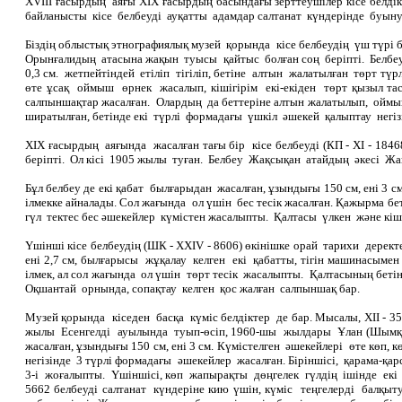
ХVІІІ ғасырдың аяғы ХІХ ғасырдың басындағы зерттеушілер кісе белд
байланысты кісе белбеуді ауқатты адамдар салтанат күндерінде буынуға
Біздің облыстық этнографиялық музей қорында кісе белбеудің үш түрі ба
Орынғалидың атасына жақын туысы қайтыс болған соң беріпті. Белбе
0,3 см. жетпейтіндей етіліп тігіліп, бетіне алтын жалатылған төрт 
өте ұсақ оймыш өрнек жасалып, кішігірім екі-екіден төрт қызыл 
салпыншақтар жасалған. Олардың да беттеріне алтын жалатылып, оймы
ширатылған, бетінде екі түрлі формадағы үшкіл әшекей қалыптау негізі
ХІХ ғасырдың аяғында жасалған тағы бір кісе белбеуді (КП - ХІ -
беріпті. Ол кісі 1905 жылы туған. Белбеу Жақсықан атайдың әкесі Жақ
Бұл белбеу де екі қабат былғарыдан жасалған, ұзындығы 150 см, ені 3 
ілмекке айналады. Сол жағында ол үшін бес тесік жасалған. Қажырма
гүл тектес бес әшекейлер күмістен жасалыпты. Қалтасы үлкен және кіші
Үшінші кісе белбеудің (ШК - ХХІV - 8606) өкінішке орай тарихи дерек
ені 2,7 см, былғарысы жұқалау келген екі қабатты, тігін машинасым
ілмек, ал сол жағында ол үшін төрт тесік жасалыпты. Қалтасының б
Оқшантай орнында, сопақтау келген қос жалған салпыншақ бар.
Музей қорында кіседен басқа күміс белдіктер де бар. Мысалы, ХІІ - 3
жылы Есенгелді ауылында туып-өсіп, 1960-шы жылдары Ұлан (Шымқор
жасалған, ұзындығы 150 см, ені 3 см. Күмістелген әшекейлері өте көп, к
негізінде 3 түрлі формадағы әшекейлер жасалған. Біріншісі, қарама-қ
3-і жоғалыпты. Үшіншісі, көп жапырақты дөңгелек гүлдің ішінде екі 
5662 белбеуді салтанат күндеріне кию үшін, күміс теңгелерді балқ