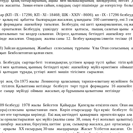
іктерді қазақ батырларының, аңшы мен малшыларының киімдерінің негізгі д
 жасапты. Заман өткен сайын, олардың сырт пішінінде де өзгерістер болып, 
р (КП - ІХ - 17296; КП - ХІ - 18468; ШК - ХХІV - 8606). кп - ІХ - 17296 бел
у қалың екі қабатты былғарыдан жасалған, ұзындығы 160 сантиметр, ені 
түрлі формадағы әшекейлер тағылған. Белбеудің екі шеті қажырмаланған, 
тас орнатылған. Белбеудің үшкілдеу келген қалтасы, пышақ салатын қын
шталынып тас көздер салынған. Әсіресе, қалтаның бетіндегі әшекейлер өте
нде жасалған. Олардың жалпы саны 12. Белбеу қажырма ілмегін тесікке (4 тес
 18468) Зайсан ауданының Жамбыл селосының тұрғыны Ұлы Отан соғысыны
ып Бекболатовтан қалған екен.
см. Белбеудің сыртқы беті тозғандықтан, үстінен қоңыр түсті қайыс тігіп 
 беті мен қалтаның, қынның бетіндегі күміс әшекейлер мүйіз өрнегімен о
 қалтадан тұрады, үстіңгі жиегі мәшін тігісімен сырылған.
тері жоқ. Ол 1975 жылы Лениногор қаласының тарихи-өлкетану музейінен бер
ен тігілген. Қалыптама негізінде белбеуге төрт түрлі формадағы 16 әшеке
етіне сыңар мүйізді оймыш жасалып, әр бұрышына қалыптама негізінде 6 ә
509 белбеуді 1978 жылы Бейсетев Қайырды Қапезұлы өткізген екен. Оған әк
а) селосына қоныстанған екен. Көріп отырсыздар бұл күміс белбеуге бір
өзге өте тартымды көрінеді. Екі жақ шетіндегі қажырмаға иректеліп қара ала
арсы орналастырылған қос мүйіз (жалпы саны 38, оның 4-уі жоғалып қалыпты)
шеңбер жасалған, біреуінің шетіне ұсақ сызықтар жасалса, дәл ортасында
ыту арқылы ХХ ғасырдың 30-шы жылдарында Жасыт Үсібетов жасаған. Ол к