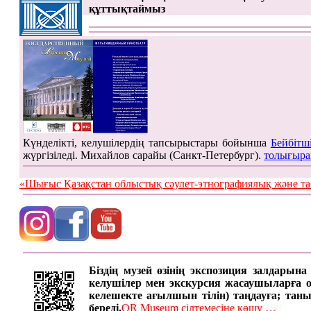
құттықтаймыз
Күнделікті, келушілердің тапсырыстары бойынша
Бейбітш
жүргізіледі. Михайлов сарайы (Санкт-Петербург).
толығыра
«Шығыс Қазақстан облыстық сәулет-этнографиялық жән
Біздің музей өзінің экспозиция залдарын
келушілер мен экскурсия жасаушыларға онд
келешекте ағылшын тілін) таңдауға; таны
береді.
QR Museum сілтемесіне көшу …