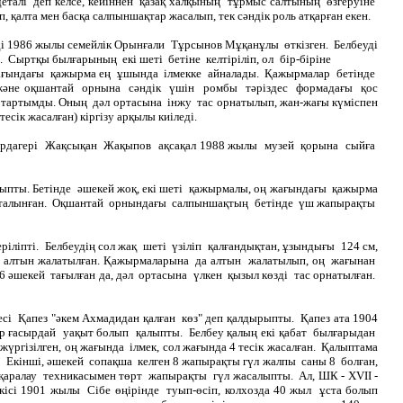
еталі деп келсе, кейіннен қазақ халқының тұрмыс салтының өзгеруіне
қалта мен басқа салпыншақтар жасалып, тек сәндік роль атқарған екен.
беуді 1986 жылы семейлік Орынғали Тұрсынов Мұқанұлы өткізген. Белбеуді
3 см. Сыртқы былғарының екі шеті бетіне келтіріліп, ол бір-біріне
оң жағындағы қажырма ең ұшында ілмекке айналады. Қажырмалар бетінде
ы және оқшантай орнына сәндік үшін ромбы тәріздес формадағы қос
 тартымды. Оның дәл ортасына інжу тас орнатылып, жан-жағы күміспен
ік жасалған) кіргізу арқылы киіледі.
ң ардагері Жақсықан Жақыпов ақсақал 1988 жылы музей қорына сыйға
қойыпты. Бетінде әшекей жоқ, екі шеті қажырмалы, оң жағындағы қажырма
ймышталынған. Оқшантай орнындағы салпыншақтың бетінде үш жапырақты
іліпті. Белбеудің сол жақ шеті үзіліп қалғандықтан, ұзындығы 124 см,
йге алтын жалатылған. Қажырмаларына да алтын жалатылып, оң жағынан
шекей тағылған да, дәл ортасына үлкен қызыл көзді тас орнатылған.
есі Қапез "әкем Ахмадидан қалған көз" деп қалдырыпты. Қапез ата 1904
 ғасырдай уақыт болып қалыпты. Белбеу қалың екі қабат былғарыдан
 жүргізілген, оң жағында ілмек, сол жағында 4 тесік жасалған. Қалыптама
. Екінші, әшекей сопақша келген 8 жапырақты гүл жалпы саны 8 болған,
 қаралау техникасымен төрт жапырақты гүл жасалыпты. Ал, ШК - ХVІІ -
ісі 1901 жылы Сібе өңірінде туып-өсіп, колхозда 40 жыл ұста болып