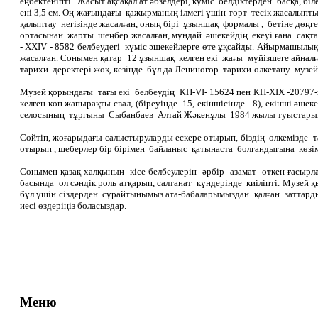
еңбектеніпті. Жасыт ақсақал ат әбзелдері, күміс белдіктерден басқа, б
ені 3,5 см. Оң жағындағы қажырманың ілмегі үшін төрт тесік жасалы
қалыптау негізінде жасалған, оның бірі ұзыншақ формалы , бетіне дөңг
ортасынан жарты шеңбер жасалған, мұндай әшекейдің екеуі ғана сақтал
- ХХІV - 8582 белбеудегі күміс әшекейлерге өте ұқсайды. Айырмашыл
жасалған. Сонымен қатар 12 ұзыншақ келген екі жағы мүйізшеге айналған
тарихи деректері жоқ, кезінде бұл да Лениногор тарихи-өлкетану музейі
Музей қорындағы тағы екі белбеудің КП-VІ- 15624 пен КП-ХІХ -20797-ні
келген көп жапырақты свал, (біреуінде 15, екіншісінде - 8), екінші әше
селосының тұрғыны Сыбанбаев Алтай Жәкенұлы 1984 жылы туыстарынан а
Сөйтіп, жоғарыдағы салыстыруларды ескере отырып, біздің өлкемізде
отырып , шеберлер бір бірімен байланыс қатынаста болғандығына көзім
Сонымен қазақ халқының кісе белбеулерін әрбір азамат өткен ғасырл
басында ол сәндік роль атқарып, салтанат күндерінде киіліпті. Музей қ
бұл үшін сіздерден сұрайтынымыз ата-бабаларымыздан қалған заттарды
иесі өздеріңіз боласыздар.
Меню