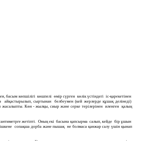
, басым көпшілігі көшпелі өмір сүрген көлік үстіндегі іс-қарекетінен
з айқастырылып, сыртынан белбеумен (кей жерлерде құшақ делінеді)
 жасалыпты. Көн - жылқы, сиыр және серке терілерінен иленген қалың
-3 сантиметрге жетіпті. Оның екі басына қапсырма салып, кейде бір ұшын
й, кішкене сопақша дорба және пышақ не болмаса қанжар салу үшін қынап