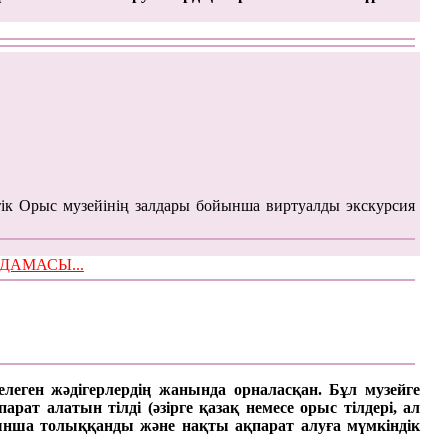
ік Орыс музейінің залдары бойынша виртуалды экскурсия
ЫМДАМАСЫ...
келеген жәдігерлердің жанында орналасқан. Бұл музейге
ат алатын тілді (әзірге қазақ немесе орыс тілдері, ал
арынша толыққанды және нақты ақпарат алуға мүмкіндік