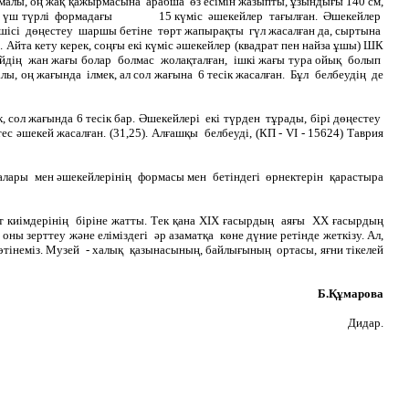
жырмалы, оң жақ қажырмасына арабша өз есімін жазыпты, ұзындығы 140 см,
ң үстіне үш түрлі формадағы 15 күміс әшекейлер тағылған. Әшекейлер
кіншісі дөңестеу шаршы бетіне төрт жапырақты гүл жасалған да, сыртына
йта кету керек, соңғы екі күміс әшекейлер (квадрат пен найза ұшы) ШК
ейдің жан жағы болар болмас жолақталған, ішкі жағы тура ойық болып
лы, оң жағында ілмек, ал сол жағына 6 тесік жасалған. Бұл белбеудің де
 сол жағында 6 тесік бар. Әшекейлері екі түрден тұрады, бірі дөңестеу
ес әшекей жасалған. (31,25). Алғашқы белбеуді, (КП - VІ - 15624) Таврия
алары мен әшекейлерінің формасы мен бетіндегі өрнектерін қарастыра
т киімдерінің біріне жатты. Тек қана ХІХ ғасырдың аяғы ХХ ғасырдың
ны зерттеу және еліміздегі әр азаматқа көне дүние ретінде жеткізу. Ал,
тінеміз. Музей - халық қазынасының, байлығының ортасы, яғни тікелей
Б.Құмарова
Дидар.