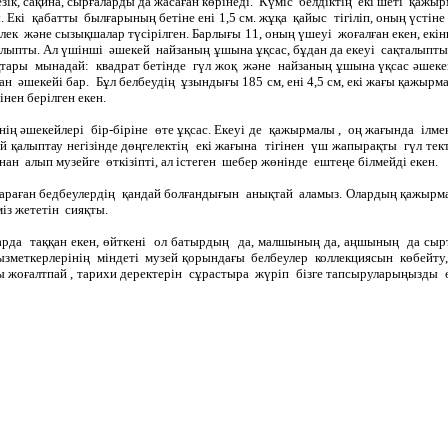
ілезік, сақина, сырғаларды да жасаған көрінеді. Күміс белдіктің екі шеті қа
пты. Екі қабатты былғарының бетіне ені 1,5 см. жұқа қайыс тігіліп, оны
елек және сызықшалар түсірілген. Барлығы 11, оның үшеуі жоғалған екен, е
ыпты. Ал үшінші әшекей найзаның ұшына ұқсас, бұдан да екеуі сақталыпты. А
ықтары мынадай: квадрат бетінде гүл жоқ және найзаның ұшына үқсас әшек
 әшекейі бар. Бұл белбеудің ұзындығы 185 см, ені 4,5 см, екі жағы қажырма
нен берілген екен.
ң әшекейлері бір-біріне өте ұқсас. Екеуі де қажырмалы , оң жағында ілмек,
кей қалыптау негізінде дөңгелектің екі жағына тігінен үш жапырақты гүл тект
лып музейге өткізіпті, ал істеген шебер жөнінде ештеңе білмейді екен.
 тараған бедбеулердің қандай болғандығын анықтай аламыз. Олардың қажырм
із жететін сияқты.
арда таққан екен, өйткені ол батырдың да, малшының да, аңшының да сыр
ызметкерлерінің міндеті музей қорындағы белбеулер коллекциясын көбейту, о
 жоғалтпай , тарихи деректерін сұрастыра жүріп бізге тапсыруларыңызды ө