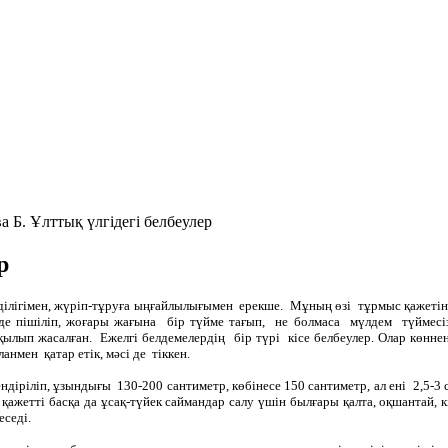
 Б. Ұлттық үлгідегі белбеулер
р
лігімен, жүріп-тұруға ыңғайлылығымен ерекше. Мұның өзі тұрмыс қажетінен
де пішіліп, жоғары жағына бір түйме тағып, не болмаса мүлдем түймесі
лып жасалған. Ежелгі белдемелердің бір түрі кісе белбеулер. Олар көннен
анмен қатар етік, мәсі де тіккен.
зендіріліп, ұзындығы 130-200 сантиметр, көбінесе 150 сантиметр, ал ені 2,5
қа қажетті басқа да ұсақ-түйек саймандар салу үшін былғары қалта, оқшанта
еседі.