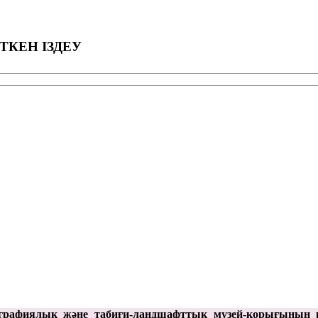
ТКЕН ІЗДЕУ
графиялық және табиғи-ландшафттық музей-қорығының 