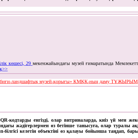
ілік көшесі, 29
мекенжайындағы музей ғимаратында Мемлекетт
қ>>
е табиғи-ландшафтық музей-қорығы» КМҚК-ның даму ТҰЖЫР
а QR-кодтарды енгізді, олар витриналарда, киіз үй мен же
ағы жәдігерлермен өз бетінше танысуға, олар туралы ақпар
п-білгісі келетін объектіні өз қалауы бойынша таңдап, б