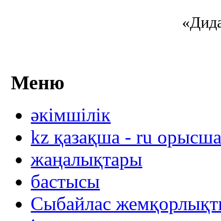
«Дида
Меню
әкімшілік
kz қазақша - ru орысш
жаңалықтары
бастысы
Сыбайлас жемқорлықты