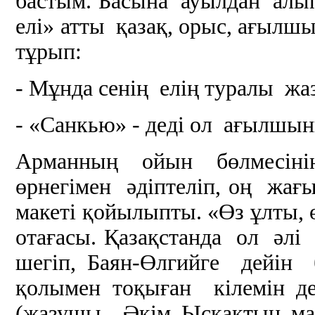
бастым. Басына ауылдан алы
елі» атты қазақ, орыс, ағылшы
тұрып:
- Мұнда сенің елің туралы жаз
- «Санкью» - деді ол ағылшы
Арманның ойын бөлмесіні
өрнегімен әдіптеліп, оң жа
макеті қойылыпты. «Өз ұлты, ө
отағасы. Қазақстанда ол әлі
шегіп, Баян-Өлгийге дейін
қолымен тоқыған кілемін де
(жазушы Әкім Ысқақтың мақ