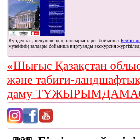
Күнделікті, келушілердің тапсырыстары бойынша
Бейбітші
музейінің залдары бойынша виртуалды экскурсия жүргізілед
«Шығыс Қазақстан облыс
және табиғи-ландшафты
даму ТҰЖЫРЫМДАМАС