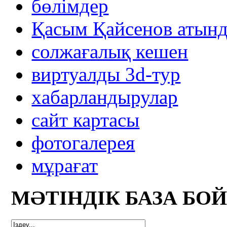
бөлімдер
Қасым Қайсенов атынд
солжағалық кешен
виртуалды 3d-тур
xабарландырулар
сайт картасы
фотогалерея
мұрағат
МӘТІНДІК БАЗА БО