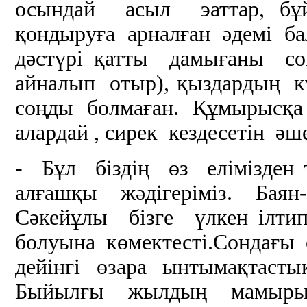
осындай асыл эаттар, бұй
қондыруға арналған әдемі бал
дәстүрі қатты дамығаны со
айналып отыр), қыздардың к
соңды болмаған. Құмырысқа 
алардай , сирек кездесетін әш
- Бұл біздің өз елімізден
алғашқы жәдігеріміз. Бая
Сәкейұлы бізге үлкен ілти
болуына көмектесті.Сондағ
дейінгі өзара ынтымақтас
Быйылғы жылдың мамырын