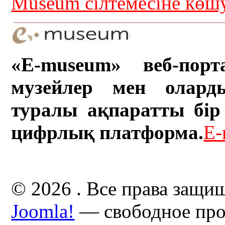
Museum сілтемесіне кө
«E-museum» веб-порт
музейлер мен олард
туралы ақпаратты бір 
цифрлық платформа.
E-
© 2026 . Все права защи
Joomla!
— свободное про