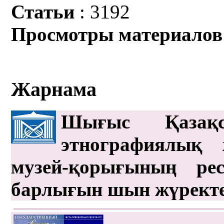
Статьи
: 3192
Просмотры материалов
Жарнама
Шығыс Қазақс
этнографиялық 
музей-қорығының рес
барлығын шын жүрект