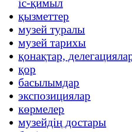
іс-қимыл
қызметтер
музей туралы
музей тарихы
қонақтар, делегацияла
қор
басылымдар
экспозициялар
көрмелер
музейдің достары