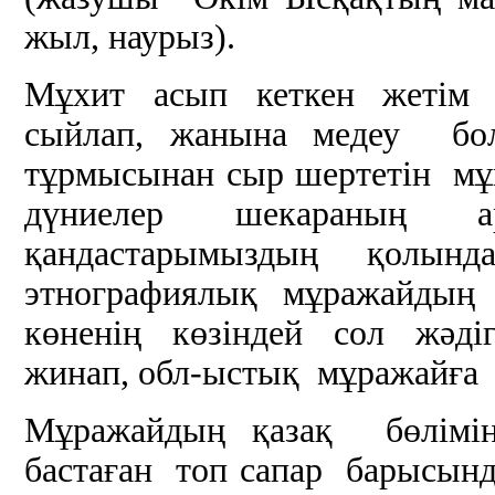
жыл, наурыз).
Мұхит асып кеткен жетім 
сыйлап, жанына медеу бол
тұрмысынан сыр шертетін мұ
дүниелер шекараның ар
қандастарымыздың қолын
этнографиялық мұражайдың 
көненің көзіндей сол жәдіг
жинап, обл-ыстық мұражайға 
Мұражайдың қазақ бөлімі
бастаған топ сапар барысын