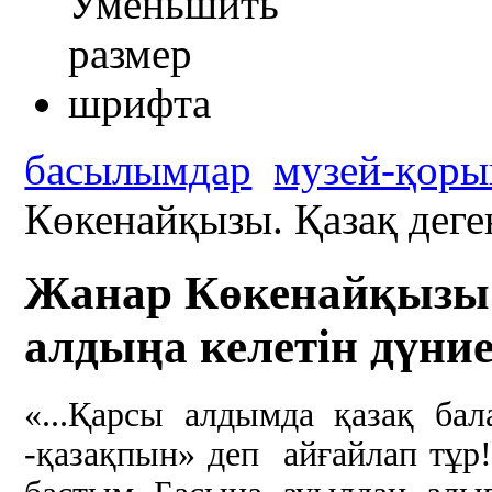
басылымдар
музей-қоры
Көкенайқызы. Қазақ деген
Жанар Көкенайқызы. 
алдыңа келетін дүни
«...Қарсы алдымда қазақ бал
-қазақпын» деп айғайлап тұ