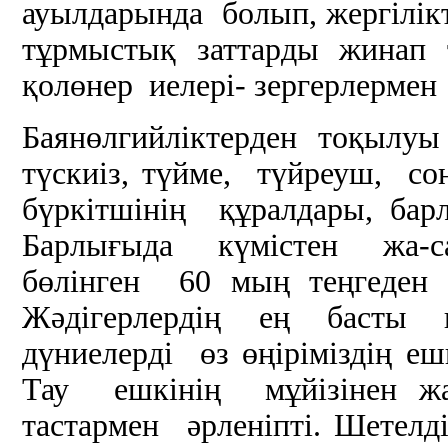
ауылдарында болып, жергілі
тұрмыстық заттарды жинап 
қолөнер иелері- зергерлерме
Баянөлгийліктерден тоқылуы 
түскиіз, түйме, түйреуш, с
бүркітшінің құралдары, ба
Барлығыда күмістен жа-с
бөлінген 60 мың теңгеде
Жәдігерлердің ең басты 
дүниелерді өз өңіріміздің е
Тау ешкінің мұйізінен ж
тастармен әрленіпті. Шетел