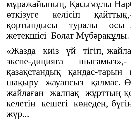
мұражайының, Қасымұлы Нарб
өткізуге келісіп қайттық
қортындысы туралы осы ж
жетекшісі Болат Мүбәракұлы.
«Жазда киіз үй тігіп, жайла
экспе-дицияға шығамыз»,
қазақстандық қандас-тарын
шақыру жауапсыз қалмас. Өй
жайлаған жалпақ жұрттың қ
келетін кешегі көнеден, бүгі
жүр...