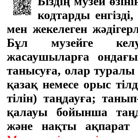
Біздің музей өзін
кодтарды енгізді,
мен жекелеген жәдігер
Бұл музейге кел
жасаушыларға ондағы 
танысуға, олар туралы 
қазақ немесе орыс тіл
тілін) таңдауға; танып-
қалауы бойынша таң
және нақты ақпарат а