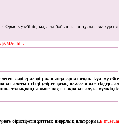
ік Орыс музейінің залдары бойынша виртуалды экскурсия
ЫМДАМАСЫ...
келеген жәдігерлердің жанында орналасқан. Бұл музейге
ат алатын тілді (әзірге қазақ немесе орыс тілдері, ал
арынша толыққанды және нақты ақпарат алуға мүмкіндік
үйеге біріктіретін ұлттық цифрлық платформа.
E-museum