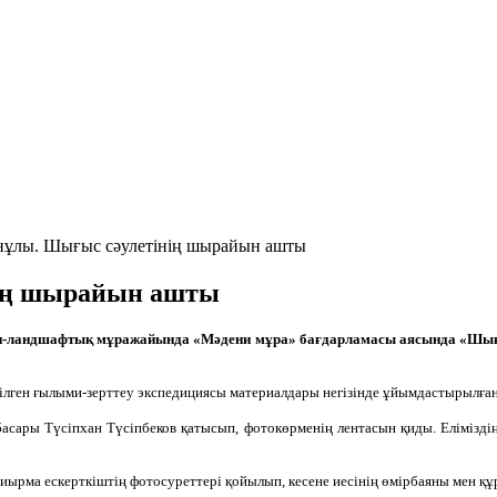
нұлы. Шығыс сәулетінің шырайын ашты
нің шырайын ашты
ғи-ландшафтық мұражайында «Мәдени мұра» бағдарламасы аясында «Шы
ілген ғылыми-зерттеу экспедициясы материалдары негізінде ұйымдастырылған
ары Түсіпхан Түсіпбеков қатысып, фотокөрменің лентасын қиды. Еліміздің
иырма ескерткіштің фотосуреттері қойылып, кесене иесінің өмірбаяны мен қ