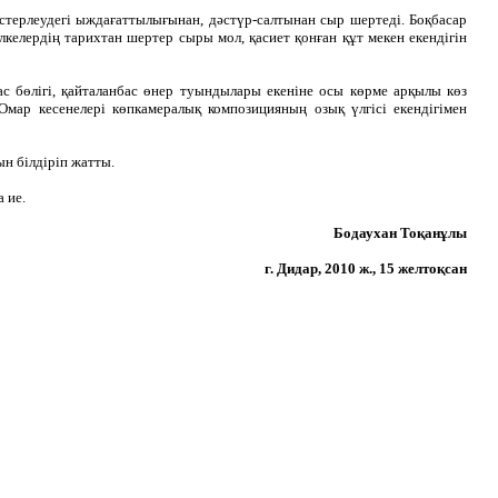
астерлеудегі ыждағаттылығынан, дәстүр-салтынан сыр шертеді. Боқбасар
лкелердің тарихтан шертер сыры мол, қасиет қонған құт мекен екендігін
ас бөлігі, қайталанбас өнер туындылары екеніне осы көрме арқылы көз
Омар кесенелері көпкамералық композицияның озық үлгісі екендігімен
н білдіріп жатты.
 ие.
Бодаухан Тоқанұлы
г. Дидар, 2010 ж., 15 желтоқсан