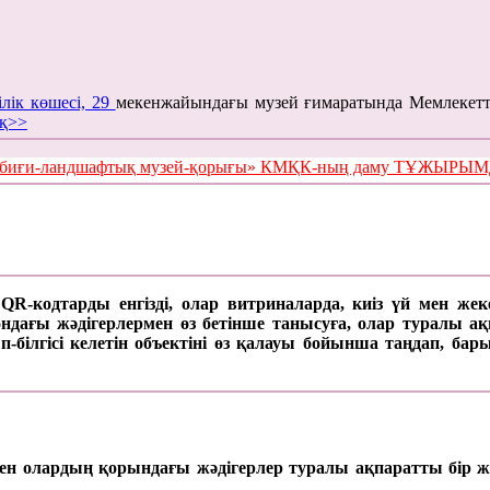
ілік көшесі, 29
мекенжайындағы музей ғимаратында Мемлекетт
қ>>
е табиғи-ландшафтық музей-қорығы» КМҚК-ның даму ТҰЖЫР
а QR-кодтарды енгізді, олар витриналарда, киіз үй мен же
ағы жәдігерлермен өз бетінше танысуға, олар туралы ақпар
п-білгісі келетін объектіні өз қалауы бойынша таңдап, б
 мен олардың қорындағы жәдігерлер туралы ақпаратты бір ж