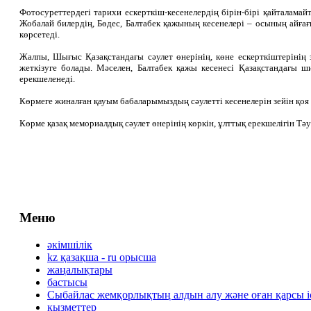
Фотосуреттердегі тарихи ескерткіш-кесенелердің бірін-бірі қайталама
Жобалай билердің, Бөдес, Балтабек қажының кесенелері – осының айғағы
көрсетеді.
Жалпы, Шығыс Қазақстандағы сәулет өнерінің, көне ескерткіштерінің 
жеткізуге болады. Мәселен, Балтабек қажы кесенесі Қазақстандағы ш
ерекшеленеді.
Көрмеге жиналған қауым бабаларымыздың сәулетті кесенелерін зейін қ
Көрме қазақ мемориалдық сәулет өнерінің көркін, ұлттық ерекшелігін Тә
Меню
әкімшілік
kz қазақша - ru орысша
жаңалықтары
бастысы
Сыбайлас жемқорлықтың алдын алу және оған қарсы 
қызметтер