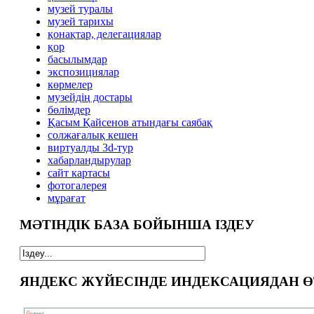
музей туралы
музей тарихы
қонақтар, делегациялар
қор
басылымдар
экспозициялар
көрмелер
музейдің достары
бөлімдер
Қасым Қайсенов атындағы саябақ
солжағалық кешен
виртуалды 3d-тур
xабарландырулар
сайт картасы
фотогалерея
мұрағат
МӘТІНДІК БАЗА БОЙЫНША ІЗДЕУ
ЯНДЕКС ЖҮЙЕСІНДЕ ИНДЕКСАЦИЯДАН Ө