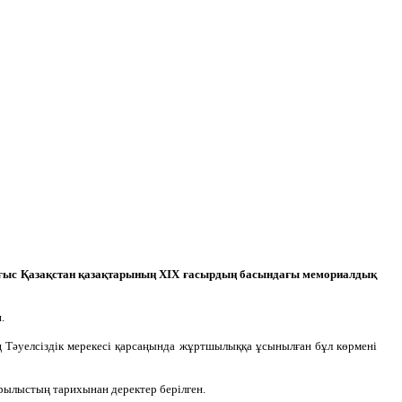
ғыс Қазақстан қазақтарының XIX ғасырдың басындағы мемориалдық
.
 Тәуелсіздік мерекесі қарсаңында жұртшылыққа ұсынылған бұл көрмені
ұрылыстың тарихынан деректер берілген.