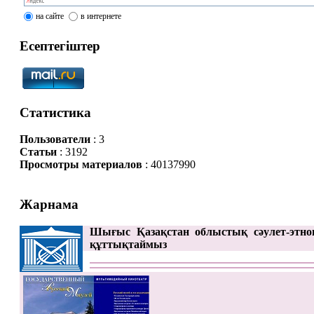
на сайте
в интернете
Есептегіштер
Статистика
Пользователи
: 3
Статьи
: 3192
Просмотры материалов
: 40137990
Жарнама
Шығыс Қазақстан облыстық сәулет-этно
құттықтаймыз