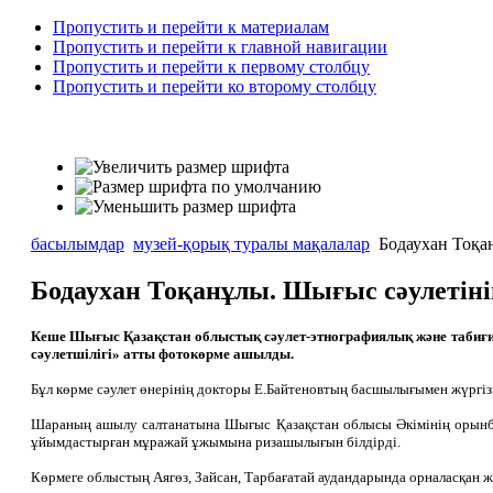
Пропустить и перейти к материалам
Пропустить и перейти к главной навигации
Пропустить и перейти к первому столбцу
Пропустить и перейти ко второму столбцу
басылымдар
музей-қорық туралы мақалалар
Бодаухан Тоқа
Бодаухан Тоқанұлы. Шығыс сәулеті
Кеше Шығыс Қазақстан облыстық сәулет-этнографиялық және таби
сәулетшілігі» атты фотокөрме ашылды.
Бұл көрме сәулет өнерінің докторы Е.Байтеновтың басшылығымен жүргіз
Шараның ашылу салтанатына Шығыс Қазақстан облысы Әкімінің орынбас
ұйымдастырған мұражай ұжымына ризашылығын білдірді.
Көрмеге облыстың Аягөз, Зайсан, Тарбағатай аудандарында орналасқан ж