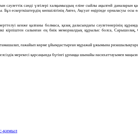
йтын сәулеттік сәнді үлгілері халқымыздың еліне сыйлы ақылгөй даналарын қ
. Бұл ескерткіштердің көпшілігінің Аягөз, Ақсуат өңірінде орналасуы осы ө
зерттелуі кенже қалғаны болмаса, қазақ даласындағы сәулетөнерінің құрамд
икі кірпіштен салынған ең биік мемориалдық құрылыс болса, Сарышолақ, 
оя тамашалап, ғажайып көрме ұйымдастырған мұражай ұжымына ризашылықтары
уелсіздік мерекесі қарсаңында бүгінгі ұрпаққа шынайы насихаттауымен маңызға
іс-қимыл