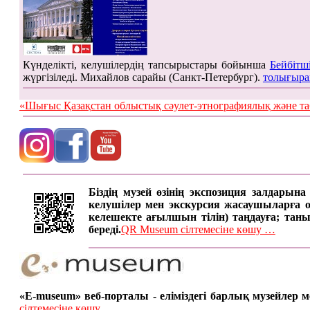
Күнделікті, келушілердің тапсырыстары бойынша
Бейбітш
жүргізіледі. Михайлов сарайы (Санкт-Петербург).
толығыра
«Шығыс Қазақстан облыстық сәулет-этнографиялық жән
Біздің музей өзінің экспозиция залдарын
келушілер мен экскурсия жасаушыларға онд
келешекте ағылшын тілін) таңдауға; таны
береді.
QR Museum сілтемесіне көшу …
«E-museum» веб-порталы - еліміздегі барлық музейлер
сілтемесіне көшу ...