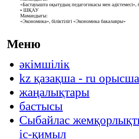
«Бастауышта оқытудың педагогикасы мен әдістемесі», б
• ШҚАУ
Мамандығы:
«Экономика», біліктілігі «Экономика бакалавры»
Меню
әкімшілік
kz қазақша - ru орысш
жаңалықтары
бастысы
Сыбайлас жемқорлықты
іс-қимыл