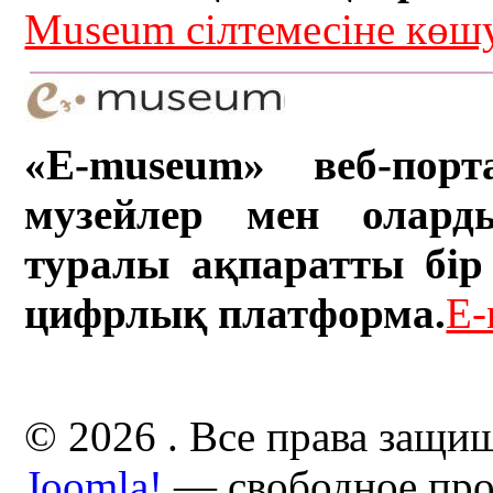
Museum сілтемесіне кө
«E-museum» веб-порт
музейлер мен олард
туралы ақпаратты бір 
цифрлық платформа.
E-
© 2026 . Все права защи
Joomla!
— свободное про