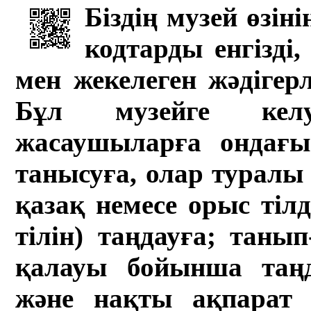
Біздің музей өзін
кодтарды енгізді,
мен жекелеген жәдігер
Бұл музейге кел
жасаушыларға ондағы 
танысуға, олар туралы 
қазақ немесе орыс тіл
тілін) таңдауға; танып-
қалауы бойынша таң
және нақты ақпарат а