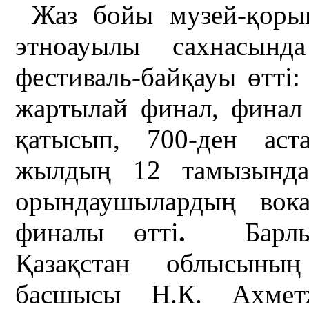
Жаз бойы музей-қорық
этноауылы сахнасын
фестиваль-байқауы өтті: 
жартылай финал, финал 
қатысып, 700-ден ас
жылдың 12 тамызында
орындаушылардың вока
финалы өтті
.
Барлы
Қазақстан облысының
басшысы Н.К. Ахметж