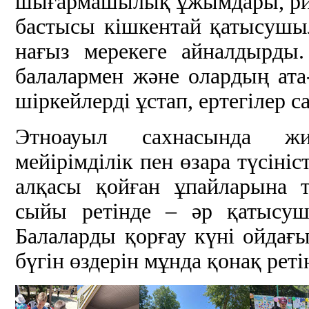
шығармашылық ұжымдары, риз
бастысы кішкентай қатысушы
нағыз мерекеге айналдырды
балалармен және олардың ата
шіркейлерді ұстап, ертегілер с
Этноауыл сахнасында жи
мейірімділік пен өзара түсіні
алқасы қойған ұпайларына т
сыйы ретінде – әр қатысу
Балаларды қорғау күні ойдағыд
бүгін өздерін мұнда қонақ ретін