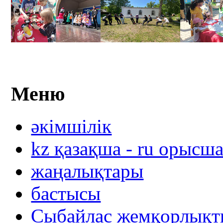
Меню
әкімшілік
kz қазақша - ru орысш
жаңалықтары
бастысы
Сыбайлас жемқорлықты