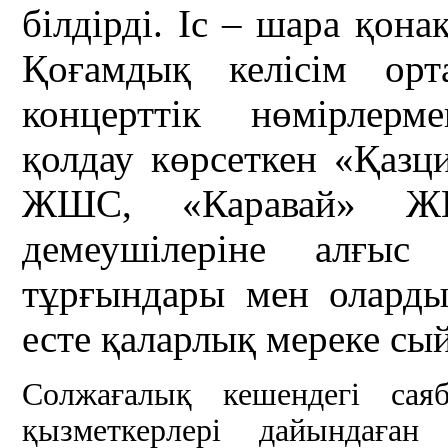
білдірді. Іс – шара қон
Қоғамдық келісім орт
концерттік нөмірлерм
қолдау көрсеткен «Қазц
ЖШС, «Каравай» Ж
демеушілеріне алғыс
тұрғындары мен олард
есте қаларлық мереке сы
Солжағалық кешендегі саяб
қызметкерлері дайындаға