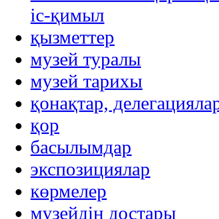
іс-қимыл
қызметтер
музей туралы
музей тарихы
қонақтар, делегацияла
қор
басылымдар
экспозициялар
көрмелер
музейдің достары