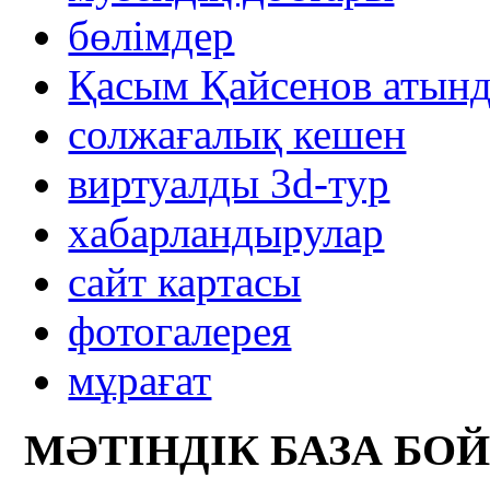
бөлімдер
Қасым Қайсенов атынд
солжағалық кешен
виртуалды 3d-тур
xабарландырулар
сайт картасы
фотогалерея
мұрағат
МӘТІНДІК БАЗА БО