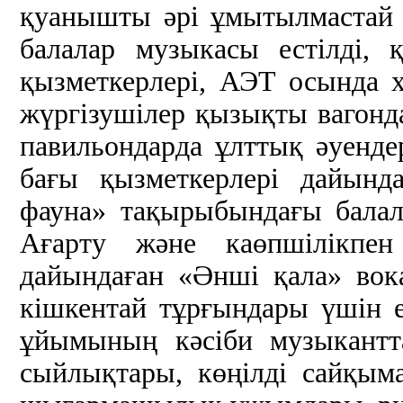
қуанышты әрі ұмытылмастай 
балалар музыкасы естілді,
қызметкерлері, АЭТ осында х
жүргізушілер қызықты вагонд
павильондарда ұлттық әуенде
бағы қызметкерлері дайынд
фауна» тақырыбындағы балала
Ағарту және каөпшілікпен
дайындаған «Әнші қала» во
кішкентай тұрғындары үшін е
ұйымының кәсіби музыкантта
сыйлықтары, көңілді сайқ