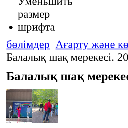
бөлімдер
Ағарту және к
Балалық шақ мерекесі. 2
Балалық шақ мерекес