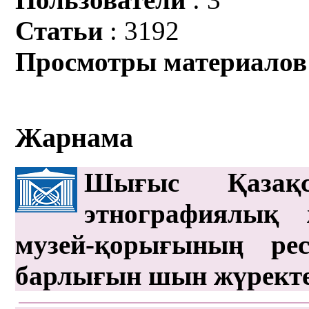
Статьи
: 3192
Просмотры материалов
Жарнама
Шығыс Қазақс
этнографиялық 
музей-қорығының рес
барлығын шын жүрект