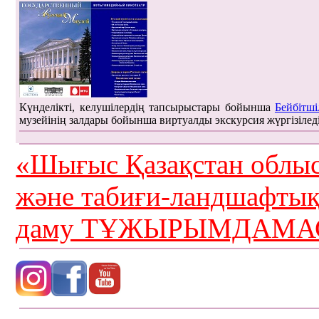
Күнделікті, келушілердің тапсырыстары бойынша
Бейбітші
музейінің залдары бойынша виртуалды экскурсия жүргізілед
«Шығыс Қазақстан облыс
және табиғи-ландшафты
даму ТҰЖЫРЫМДАМАС