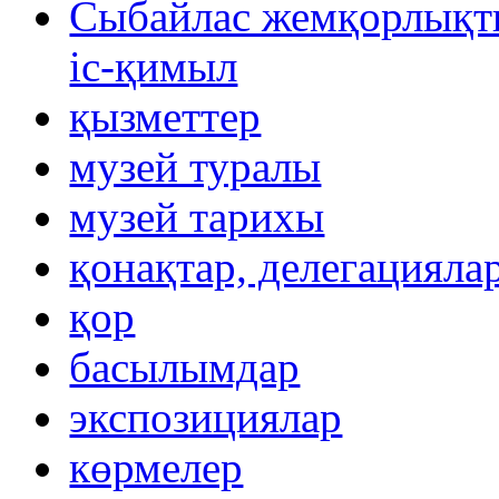
Сыбайлас жемқорлықты
іс-қимыл
қызметтер
музей туралы
музей тарихы
қонақтар, делегацияла
қор
басылымдар
экспозициялар
көрмелер