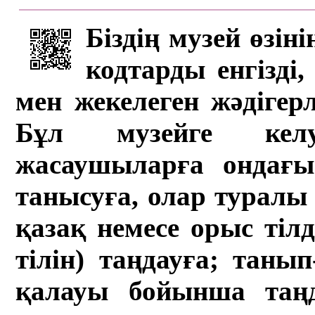
Біздің музей өзін
кодтарды енгізді,
мен жекелеген жәдігер
Бұл музейге кел
жасаушыларға ондағы 
танысуға, олар туралы 
қазақ немесе орыс тіл
тілін) таңдауға; танып-
қалауы бойынша таң