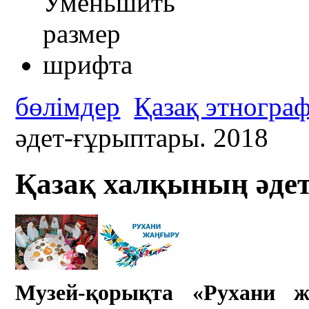
бөлімдер
Қазақ этногра
әдет-ғұрыптары. 2018
Қазақ халқының әдет
Музей-қорықта «Рухани ж