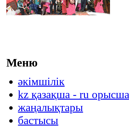
Меню
әкімшілік
kz қазақша - ru орысш
жаңалықтары
бастысы