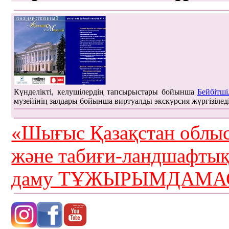
Күнделікті, келушілердің тапсырыстары бойынша
Бейбітші
музейінің залдары бойынша виртуалды экскурсия жүргізілед
«Шығыс Қазақстан облыс
және табиғи-ландшафты
даму ТҰЖЫРЫМДАМАС