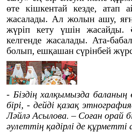
өте кішкентай кезде, атап
жасалады. Ал жолын ашу, яғн
жүріп кету үшін жасайды. 
келгенде жасалады. Ата-баб
болып, ешқашан сүрінбей жүрсі
- Біздің халқымызда баланың ө
бірі, - дейді қазақ этнографи
Ләйлә Асылова. – Соған орай 
әулеттің қадірлі де құрметті