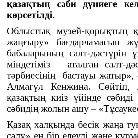
қазақтың сәби дүниеге ке
көрсетілді.
Облыстық музей-қорықтың қ
жаңғыру» бағдарламасын жү
бабаларының салт-дәстүрін ұ
міндетіміз – аталған салт-дә
тәрбиесінің бастауы жатыр», 
Алмагүл Кенжина. Сөйтіп, 
қазақтың киіз үйінде сәбиді
сәбидің жолын ашу – «Тұсаукес
Қазақ халқында бесік жаңа ту
салу» ең бір елеулі және құрм