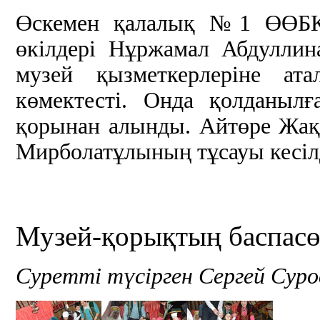
Өскемен қалалық №1 ӨӨБК-г
өкілдері Нұржамал Абдуллин
музей қызметкерлеріне ата
көмектесті. Онда қолданылғ
қорынан алынды. Айтөре Жақ
Мирболатұлының тұсауы кесіл
Музей-қорықтың баспасө
Суретті түсірген Сергей Суро