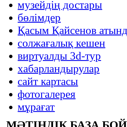
музейдің достары
бөлімдер
Қасым Қайсенов атынд
солжағалық кешен
виртуалды 3d-тур
xабарландырулар
сайт картасы
фотогалерея
мұрағат
МӘТІНДІК БАЗА БО