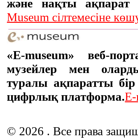
және нақты ақпарат а
Museum сілтемесіне кө
«E-museum» веб-порт
музейлер мен олард
туралы ақпаратты бір 
цифрлық платформа.
E-
© 2026 . Все права защи