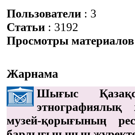
Пользователи
: 3
Статьи
: 3192
Просмотры материалов
Жарнама
Шығыс Қазақс
этнографиялық 
музей-қорығының рес
барлығын шын жүрект