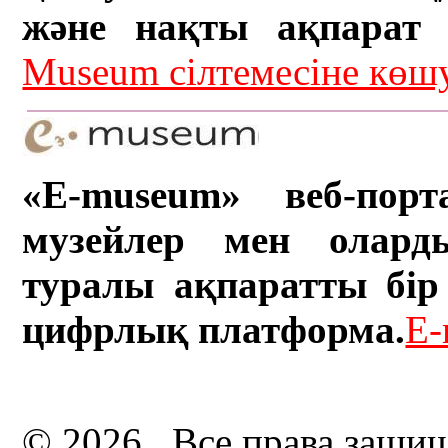
және нақты ақпарат а
Museum сілтемесіне кө
«E-museum» веб-порт
музейлер мен олард
туралы ақпаратты бір 
цифрлық платформа.
E-
© 2026 . Все права защи