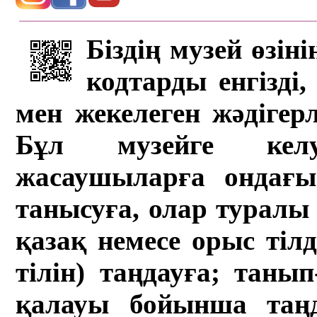
Біздің музей өзін
кодтарды енгізді,
мен жекелеген жәдігер
Бұл музейге кел
жасаушыларға ондағы 
танысуға, олар туралы 
қазақ немесе орыс тіл
тілін) таңдауға; танып-
қалауы бойынша таң