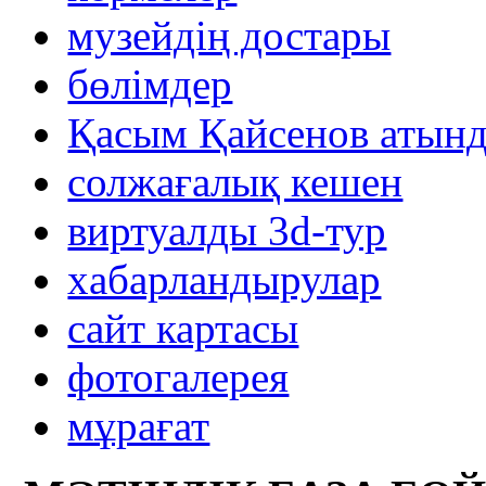
музейдің достары
бөлімдер
Қасым Қайсенов атынд
солжағалық кешен
виртуалды 3d-тур
xабарландырулар
сайт картасы
фотогалерея
мұрағат