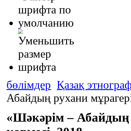
бөлімдер
Қазақ этногра
Абайдың рухани мұрагері
«Шәкәрім – Абайдың 