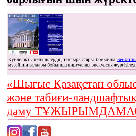
Күнделікті, келушілердің тапсырыстары бойынша
Бейбітші
музейінің залдары бойынша виртуалды экскурсия жүргізілед
«Шығыс Қазақстан облыс
және табиғи-ландшафты
даму ТҰЖЫРЫМДАМАС