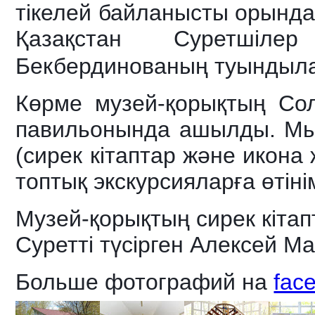
тікелей байланысты орындар
Қазақстан Суретшіл
Бекбердинованың туындыла
Көрме музей-қорықтың Сол
павильонында ашылды. Мы
(сирек кітаптар және икона 
топтық экскурсияларға өті
Музей-қорықтың сирек кітап
Суретті түсірген Алексей М
Больше фотографий на
fac