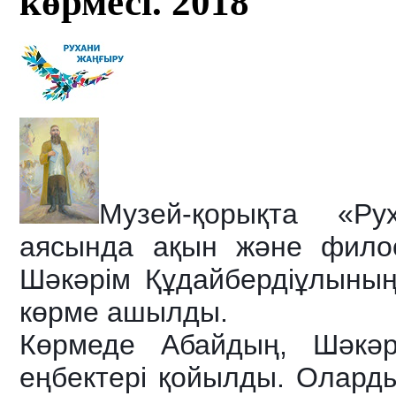
көрмесі. 2018
Музей-қорықта «Ру
аясында ақын және филос
Шәкәрім Құдайбердіұлыны
көрме ашылды.
Көрмеде Абайдың, Шәкәр
еңбектері қойылды. Оларды