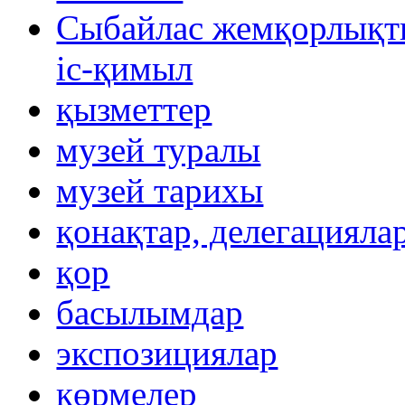
Сыбайлас жемқорлықты
іс-қимыл
қызметтер
музей туралы
музей тарихы
қонақтар, делегацияла
қор
басылымдар
экспозициялар
көрмелер