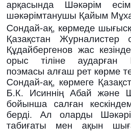
арқасында Шәкәрім есім
шәкәрімтанушы Қайым Мұха
Сондай-ақ, көрмеде шығысқ
Қазақстан Журналистер 
Құдайбергенов жас кезінд
орыс тіліне аударған 
поэмасы алғаш рет көрме тө
Сондай-ақ, көрмеге Қазақс
Б.К. Исиннің Абай және 
бойынша салған кескінде
берді. Ал оларды Шәкәрі
табиғаты мен ақын шыға