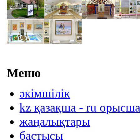
Меню
әкімшілік
kz қазақша - ru орысш
жаңалықтары
бастысы