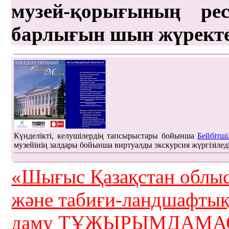
музей-қорығының рес
барлығын шын жүрект
Күнделікті, келушілердің тапсырыстары бойынша
Бейбітші
музейінің залдары бойынша виртуалды экскурсия жүргізілед
«Шығыс Қазақстан облыс
және табиғи-ландшафты
даму ТҰЖЫРЫМДАМАС