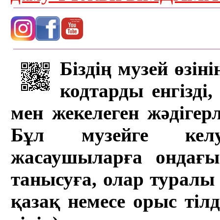
Біздің музей өзін
кодтарды енгізді,
мен жекелеген жәдігер
Бұл музейге кел
жасаушыларға ондағы 
танысуға, олар туралы 
қазақ немесе орыс тіл