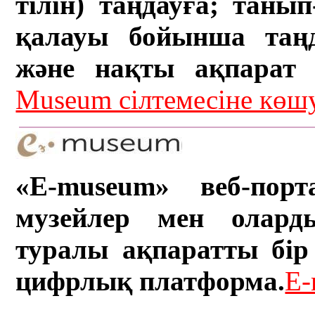
тілін) таңдауға; танып-
қалауы бойынша таң
және нақты ақпарат а
Museum сілтемесіне кө
«E-museum» веб-порт
музейлер мен олард
туралы ақпаратты бір 
цифрлық платформа.
E-