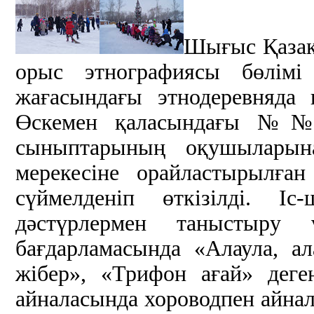
Шығыс Қазақ
орыс этнографиясы бөлімі
жағасындағы этнодеревняда к
Өскемен қаласындағы №№ 
сыныптарының оқушыларын
мерекесіне орайластырылға
сүймелденіп өткізілді. І
дәстүрлермен таныстыру 
бағдарламасында «Алаула, а
жібер», «Трифон ағай» дег
айналасында хороводпен айналу