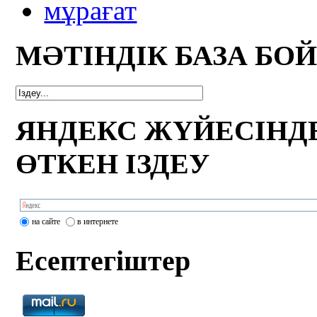
мұрағат
МӘТІНДІК БАЗА БО
ЯНДЕКС ЖҮЙЕСІНД
ӨТКЕН ІЗДЕУ
на сайте
в интернете
Есептегіштер