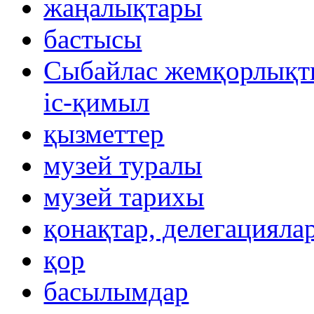
жаңалықтары
бастысы
Сыбайлас жемқорлықты
іс-қимыл
қызметтер
музей туралы
музей тарихы
қонақтар, делегацияла
қор
басылымдар