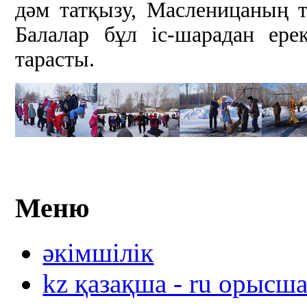
дәм татқызу, Масленицаның 
Балалар бұл іс-шарадан ер
тарасты.
Меню
әкімшілік
kz қазақша - ru орысш