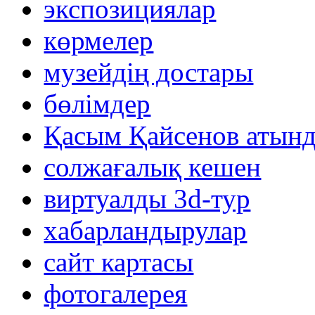
экспозициялар
көрмелер
музейдің достары
бөлімдер
Қасым Қайсенов атынд
солжағалық кешен
виртуалды 3d-тур
xабарландырулар
сайт картасы
фотогалерея