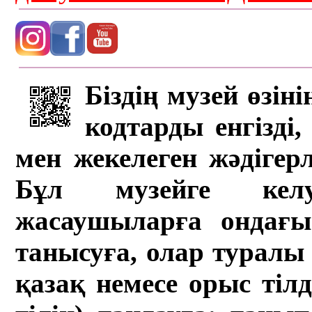
Біздің музей өзін
кодтарды енгізді,
мен жекелеген жәдігер
Бұл музейге кел
жасаушыларға ондағы 
танысуға, олар туралы 
қазақ немесе орыс тіл