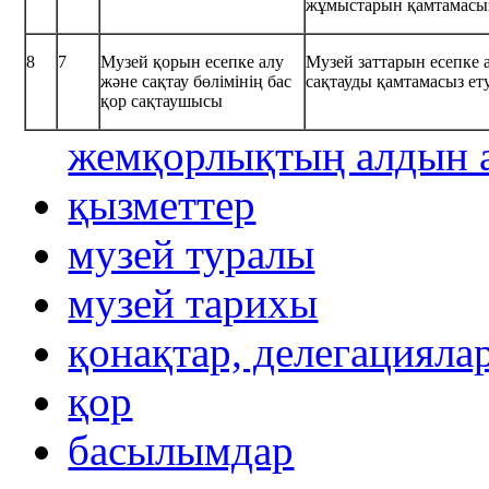
жұмыстарын қамтамасыз
8
7
Музей қорын есепке алу
Музей заттарын есепке 
және сақтау бөлімінің бас
сақтауды қамтамасыз ет
қор сақтаушысы
жемқорлықтың алдын а
қызметтер
музей туралы
музей тарихы
қонақтар, делегацияла
қор
басылымдар