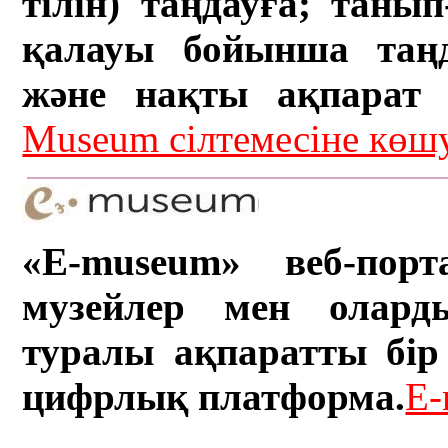
тілін) таңдауға; танып-
қалауы бойынша таң
және нақты ақпарат а
Museum сілтемесіне кө
«E-museum» веб-порт
музейлер мен олард
туралы ақпаратты бір 
цифрлық платформа.
E-