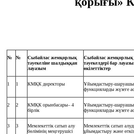
қорығы
»
К
№
№
Сыбайлас жемқорлық
Сыбайлас жемқорлық
тәуекеліне
шалдыққан
тәуекелдері бар лауа
лауазым
өкілеттіктер
1
1
КМҚК директоры
Ұйымдастыру-шаруаш
функцияларды жүзеге а
2
2
КМҚК орынбасары– 4
Ұйымдастыру-шаруаш
бірлік
функцияларды жүзеге а
3
3
Мемлекеттік сатып алу
Мемлекеттік сатып алу
бөлімінің меңгерушісі
ұйымдастыру және өткіз