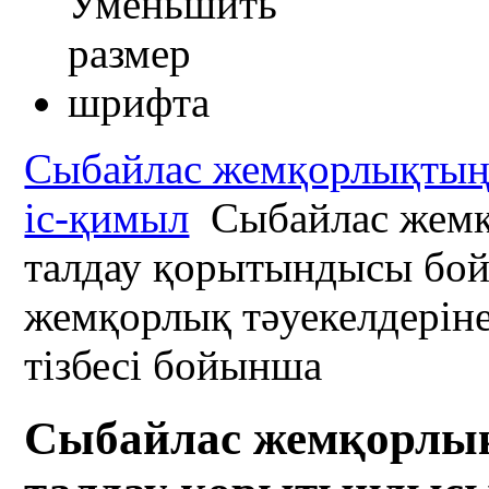
Сыбайлас жемқорлықтың 
іс-қимыл
Сыбайлас жемқо
талдау қорытындысы бой
жемқорлық тәуекелдерін
тізбесі бойынша
Сыбайлас жемқорлық 