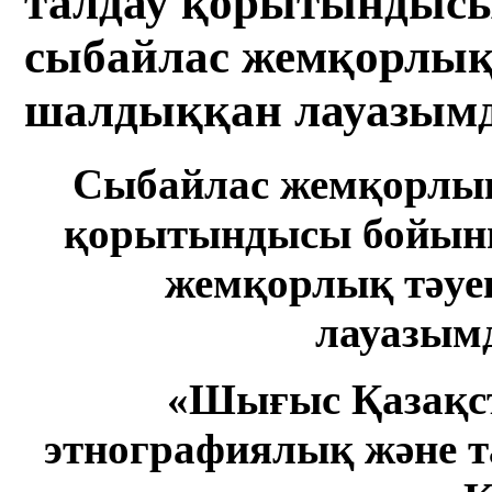
талдау қорытындыс
сыбайлас жемқорлық 
шалдыққан лауазымд
Сыбайлас жемқорлық 
қорытынды
сы
бойын
жемқорлық тәуе
лауазымд
«
Шығыс Қазақст
этнографиялық және 