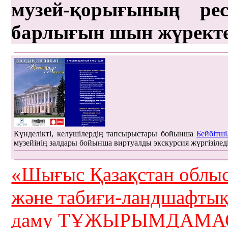
музей-қорығының рес
барлығын шын жүрект
Күнделікті, келушілердің тапсырыстары бойынша
Бейбітші
музейінің залдары бойынша виртуалды экскурсия жүргізілед
«Шығыс Қазақстан облыс
және табиғи-ландшафты
даму ТҰЖЫРЫМДАМАС