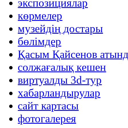
экспозициялар
көрмелер
музейдің достары
бөлімдер
Қасым Қайсенов атынд
солжағалық кешен
виртуалды 3d-тур
xабарландырулар
сайт картасы
фотогалерея