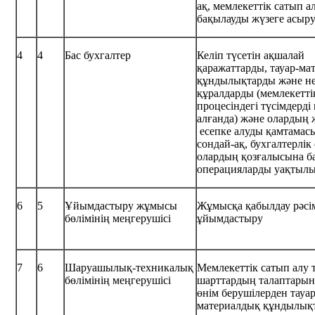
ақ, мемлекеттік сатып а
бақылауды жүзеге асыр
4
4
Бас бухгалтер
Келіп түсетін ақшалай
қаражаттарды, тауар-ма
құндылықтарды және нег
құралдарды (мемлекетті
процесіндегі түсімдерді
алғанда) және олардың
есепке алуды қамтамасы
сондай-ақ, бухгалтерлік
олардың қозғалысына 
операцияларды уақтылы
6
5
Ұйымдастыру жұмысы
Жұмысқа қабылдау рәсі
бөлімінің меңгерушісі
ұйымдастыру
7
6
Шаруашылық-техникалық
Мемлекеттік сатып алу 
бөлімінің меңгерушісі
шарттардың талаптарын
өнім берушілерден тауар
материалдық құндылық