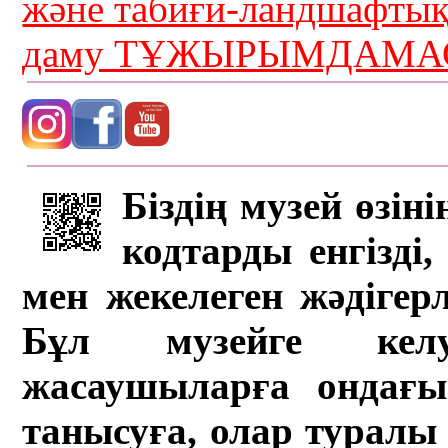
және табиғи-ландшафты
даму ТҰЖЫРЫМДАМАС
Біздің музей өзін
кодтарды енгізді,
мен жекелеген жәдігер
Бұл музейге кел
жасаушыларға ондағы 
танысуға, олар туралы 