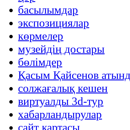
басылымдар
экспозициялар
көрмелер
музейдің достары
бөлімдер
Қасым Қайсенов атынд
солжағалық кешен
виртуалды 3d-тур
xабарландырулар
сайт картасы