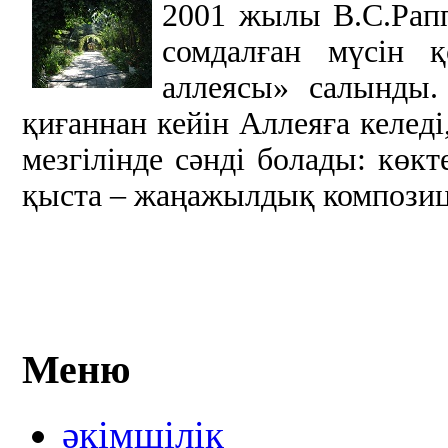
2001 жылы В.С.Рап
сомдалған мүсін 
аллеясы» салынды.
қиғаннан кейін Аллеяға келед
мезгілінде сәнді болады: көк
қыста – жаңажылдық композиц
Меню
әкімшілік