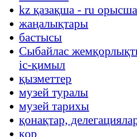
kz қазақша - ru орысш
жаңалықтары
бастысы
Сыбайлас жемқорлықты
іс-қимыл
қызметтер
музей туралы
музей тарихы
қонақтар, делегацияла
қор