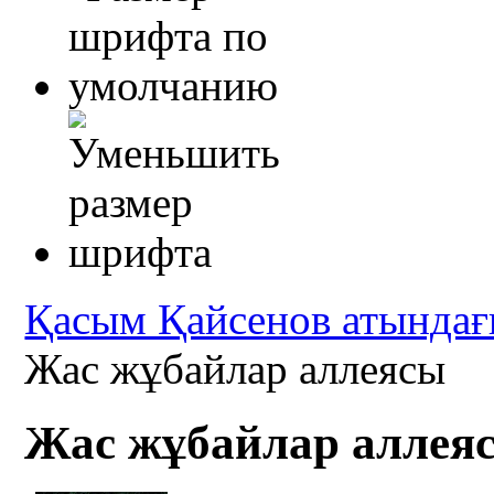
Қасым Қайсенов атындағ
Жас жұбайлар аллеясы
Жас жұбайлар аллея