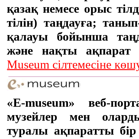
қазақ немесе орыс тіл
тілін) таңдауға; танып-
қалауы бойынша таң
және нақты ақпарат а
Museum сілтемесіне кө
«E-museum» веб-порт
музейлер мен олард
туралы ақпаратты бір 