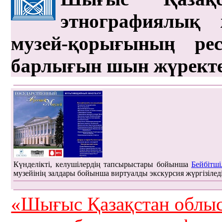
этнографиялық 
музей-қорығының рес
барлығын шын жүрект
Күнделікті, келушілердің тапсырыстары бойынша
Бейбітші
музейінің залдары бойынша виртуалды экскурсия жүргізілед
«Шығыс Қазақстан облыс