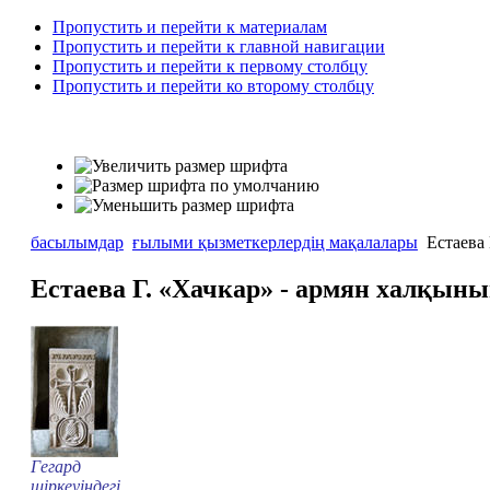
Пропустить и перейти к материалам
Пропустить и перейти к главной навигации
Пропустить и перейти к первому столбцу
Пропустить и перейти ко второму столбцу
басылымдар
ғылыми қызметкерлердің мақалалары
Естаева 
Естаева Г. «Хачкар» - армян халқы
Гегард
шіркеуіндегі