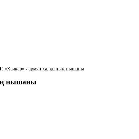
Г. «Хачкар» - армян халқының нышаны
ның нышаны