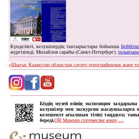
Күнделікті, келушілердің тапсырыстары бойынша
Бейбітш
жүргізіледі. Михайлов сарайы (Санкт-Петербург).
толығыра
«Шығыс Қазақстан облыстық сәулет-этнографиялық жән
Біздің музей өзінің экспозиция залдарын
келушілер мен экскурсия жасаушыларға онд
келешекте ағылшын тілін) таңдауға; таны
береді.
QR Museum сілтемесіне көшу …