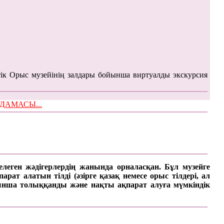
ік Орыс музейінің залдары бойынша виртуалды экскурсия
ЫМДАМАСЫ...
келеген жәдігерлердің жанында орналасқан. Бұл музейге
ат алатын тілді (әзірге қазақ немесе орыс тілдері, ал
арынша толыққанды және нақты ақпарат алуға мүмкіндік