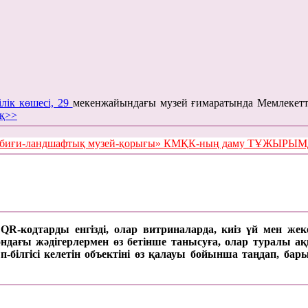
ілік көшесі, 29
мекенжайындағы музей ғимаратында Мемлекетт
қ>>
е табиғи-ландшафтық музей-қорығы» КМҚК-ның даму ТҰЖЫР
а QR-кодтарды енгізді, олар витриналарда, киіз үй мен же
ағы жәдігерлермен өз бетінше танысуға, олар туралы ақпар
п-білгісі келетін объектіні өз қалауы бойынша таңдап, б