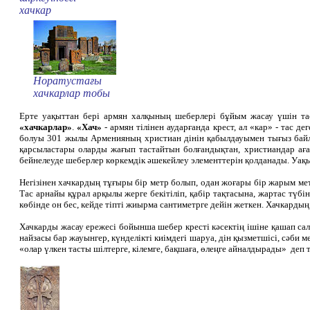
хачкар
Норатустағы
хачкарлар тобы
Ерте уақыттан бері армян халқының шеберлері бұйым жасау үшін таст
«хачкарлар»
.
«Хач»
- армян тілінен аударғанда крест, ал «кар» - тас 
болуы 301 жылы Арменияның христиан дінін қабылдауымен тығыз байла
қарсыластары оларды жағып тастайтын болғандықтан, христиандар аға
бейнелеуде шеберлер көркемдік әшекейлеу элементтерін қолданады. Уақы
Негізінен хачкардың тұғыры бір метр болып, одан жоғары бір жарым мет
Тас арнайы құрал арқылы жерге бекітіліп, қабір тақтасына, жартас тү
көбінде он бес, кейде тіпті жиырма сантиметрге дейін жеткен. Хачкардың
Хачкарды жасау ережесі бойынша шебер кресті кәсектің ішіне қашап сала
найзасы бар жауынгер, күнделікті киімдегі шаруа, дін қызметшісі, сәби
«олар үлкен тасты шілтерге, кілемге, бақшаға, өлеңге айналдырады» деп