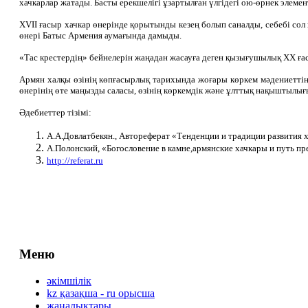
хачкарлар жатады. Басты ерекшелігі ұзартылған үлгідегі ою-өрнек элем
XVII ғасыр хачкар өнерінде қорытынды кезең болып саналды, себебі сол
өнері Батыс Армения аумағында дамыды.
«Тас крестердің» бейнелерін жаңадан жасауға деген қызығушылық ХХ ға
Армян халқы өзінің көпғасырлық тарихында жоғары көркем мәдениеттің
өнерінің өте маңызды саласы, өзінің көркемдік және ұлттық нақыштылы
Әдебиеттер тізімі:
А.А.Довлатбекян., Автореферат «Тенденции и традиции развития х
А.Полонский, «Богословение в камне,армянские хачкары и путь п
http://referat.ru
Меню
әкімшілік
kz қазақша - ru орысша
жаңалықтары