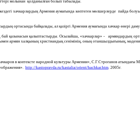
енттері молынан қолданылған болып табылады.
 кездегі хачкарлардың Армения аумағында көптеген мөлшерлерде пайда болуы
сырдың ортасында байқалады, ал қазіргі Армения аумағында хачкар өнері дам
 бай қазынасын қалыптастырды. Осылайша, «хачкарлар» - армяндардың ортаға
ғымен армян халқының христиандық сенімінің, оның отаншылдығының, мәдениет
ачкаров в контексте народной культуры Армении», С.Г.Строганов атындағы Мә
реображения».
http://kastopravda.ru/kastalia/orient/hachkar.htm
. 2005г.