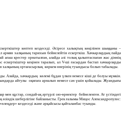
скерткіштер көптеп кездеседі. Әсіресе халықтың көңілінен шыққаны –
, бұл армян халқының тарихын бейнелейтін ескерткіш. Хачкарлардың пайда
ағаш крестер орнатылған, алайда әлі толық қалыптаспаған жас діннің
 ескерткіштер кеңінен таралып, ал V-ші ғасырдан бастап хачкарларды
рмян халқының ортағасырлық көркем өнерінің туындысы болып табылады.
ды. Алайда, хачкардың көлемі бұдан үлкен немесе кіші де болуы мүмкін.
 орындарда айтулы оқиғаға арналып немесе сән үшін қойылады. Жуандығы
ар мен құстар, сондай-ақ әртүрлі ою-өрнектер бейнеленген. Ат үстіндегі
ның өзіндік шеберлігіне байланысты. Грек ғалымы Мицос Александропулос:
н «өлеңдер» кездеседі және әрқайсысы қайталанбас туынды.