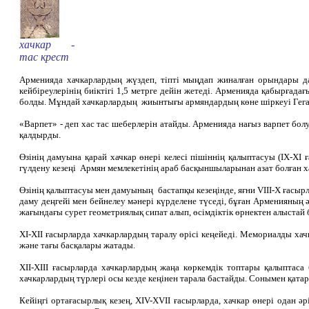
хачкар -
тас крест
Арменияда хачкарлардың жүздеп, тіпті мыңдап жиналған орындары да
кейбіреулерінің биіктігі 1,5 метрге дейін жетеді. Арменияда қабырғад
болды. Мұндай хачкарлардың жиынтығы армяндардың көне шіркеуі Гега
«Варпет» - деп хас тас шеберлерін атайды. Арменияда нағыз варпет бол
қалдырды.
Өзінің дамуына қарай хачкар өнері келесі пішіннің қалыптасуы (ІХ-ХІ ғ
гүлдену кезеңі Армян мемлекетінің араб басқыншыларынан азат болған ха
Өзінің қалыптасуы мен дамуының бастапқы кезеңінде, яғни VIII-X ғасырл
даму деңгейі мен бейнелеу мәнері күрделене түседі, бұған Арменияның әр
жағындағы сурет геометриялық сипат алып, өсімдіктік өрнектен алыстай 
ХІ-ХІІ ғасырларда хачкарлардың таралу өрісі кеңейеді. Мемориалды хач
және тағы басқалары жатады.
ХІІ-ХІІІ ғасырларда хачкарлардың жаңа көркемдік топтары қалыптаса
хачкарлардың түрлері осы кезде кеңінен тарала бастайды. Сонымен қатар
Кейіңгі ортағасырлық кезең, XIV-XVII ғасырларда, хачкар өнері одан ә