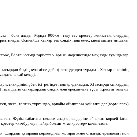
мысал бола алады. Мұнда 900-ге таяу тас крестер жиналған, олардың
орнатылады. Осылайша хачкар тек сәндік ғана емес, киелі қасиет нышаны
 Петрос, Вартан есімді варпеттер армян мәдениетінде маңызды туындылар
V ғасырдан біздің күнімізге дейін) кезеңдерден тұрады. Хачкар өнерінің
уақытына сай келеді.
христиан дінінің белгісі ретінде ғана қолданылды. ХІ ғасырда хачкардың
ХІ ғасырдағы хачкарлардың сәндік мәні ерекшелене түсті. Крестің төменгі
лген, жеке, топтық тұрғандар, арнайы ойықтарға қойылғандар(вормнапак)
ылған. Жүзім сабағына немесе анар өркендеріне айналып көркейтілген
қ крестер «хачбурлар» пайда болған «тас крестер» қалыптасты.
өн. Олардың қатарына көркемділігі жоғары және стильдік ерекшелігі мол