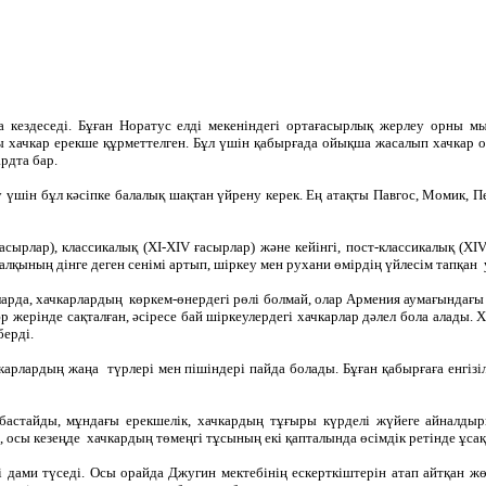
 кездеседі. Бұған Норатус елді мекеніндегі ортағасырлық жерлеу орны 
ағы хачкар ерекше құрметтелген. Бұл үшін қабырғада ойықша жасалып хачкар 
рдта бар.
у үшін бұл кәсіпке балалық шақтан үйрену керек. Ең атақты Павгос, Момик,
асырлар), классикалық (XI-XIV ғасырлар) және кейінгі, пост-классикалық (XI
лқының дінге деген сенімі артып, шіркеу мен рухани өмірдің үйлесім тапқан 
арда, хачкарлардың көркем-өнердегі рөлі болмай, олар Армения аумағындағы 
 жерінде сақталған, әсіресе бай шіркеулердегі хачкарлар дәлел бола алады. 
берді.
карлардың жаңа түрлері мен пішіндері пайда болады. Бұған қабырғаға енгізі
 бастайды, мұндағы ерекшелік, хачкардың тұғыры күрделі жүйеге айналдыр
, осы кезеңде хачкардың төмеңгі тұсының екі қапталында өсімдік ретінде ұса
рі дами түседі. Осы орайда Джугин мектебінің ескерткіштерін атап айтқан ж