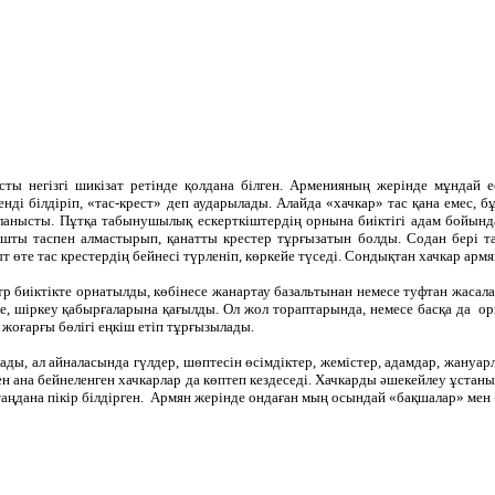
ы негізгі шикізат ретінде қолдана білген. Арменияның жерінде мұндай е
дегенді білдіріп, «тас-крест» деп аударылады. Алайда «хачкар» тас қана емес
нысты. Пұтқа табынушылық ескерткіштердің орнына биіктігі адам бойындай 
шты таспен алмастырып, қанатты крестер тұрғызатын болды. Содан бері тас
т өте тас крестердің бейнесі түрленіп, көркейе түседі. Сондықтан хачкар а
р биіктікте орнатылды, көбінесе жанартау базальтынан немесе туфтан жасала
біне, шіркеу қабырғаларына қағылды. Ол жол тораптарында, немесе басқа да
 жоғарғы бөлігі еңкіш етіп тұрғызылады.
ды, ал айналасында гүлдер, шөптесін өсімдіктер, жемістер, адамдар, жануарл
 мен ана бейнеленген хачкарлар да көптеп кездеседі. Хачкарды әшекейлеу ұста
 таңдана пікір білдірген. Армян жерінде ондаған мың осындай «бақшалар» ме