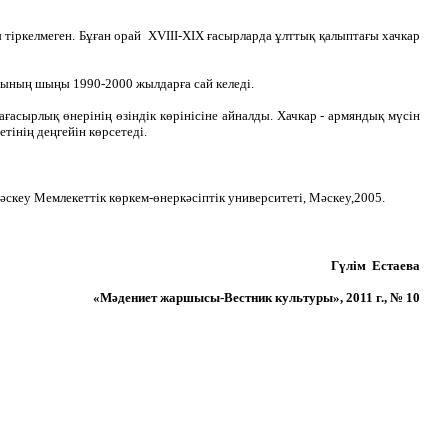
 тіркелмеген. Бұған орай XVIII-XIX ғасырларда ұлттық қалыптағы хачкар
уының шыңы 1990-2000 жылдарға сай келеді.
сырлық өнерінің өзіндік көрінісіне айналды. Хачкар - армяндық мүсін
інің деңгейін көрсетеді.
скеу Мемлекеттік көркем-өнеркәсіптік университеті, Мәскеу,2005.
Гүлім Естаева
«Мәдениет жаршысы-Вестник культуры», 2011 г., № 10