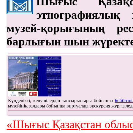
Шығыс Қазақс
этнографиялық 
музей-қорығының рес
барлығын шын жүрект
Күнделікті, келушілердің тапсырыстары бойынша
Бейбітші
музейінің залдары бойынша виртуалды экскурсия жүргізілед
«Шығыс Қазақстан облыс