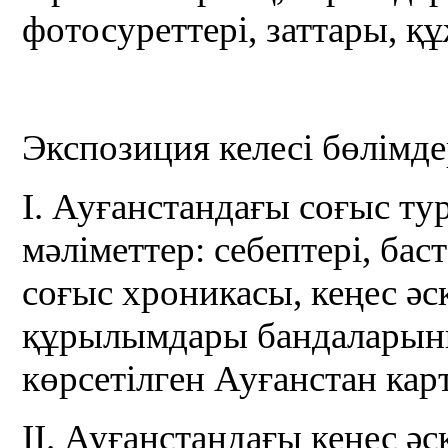
фотосуреттері, заттары, қ
Экспозиция келесі бөлімд
I. Ауғанстандағы соғыс т
мәліметтер: себептері, бас
соғыс хроникасы, кеңес әс
құрылымдары бандаларын
көрсетілген Ауғанстан ка
II. Ауғанстандағы кеңес әс