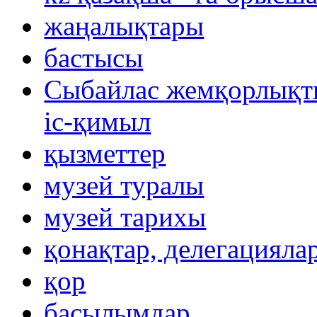
жаңалықтары
бастысы
Сыбайлас жемқорлықты
іс-қимыл
қызметтер
музей туралы
музей тарихы
қонақтар, делегацияла
қор
басылымдар