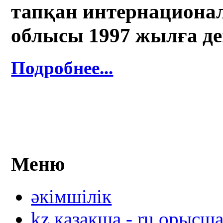
тапқан интернационал
облысы 1997 жылға де
Подробнее...
Меню
әкімшілік
kz қазақша - ru орысш