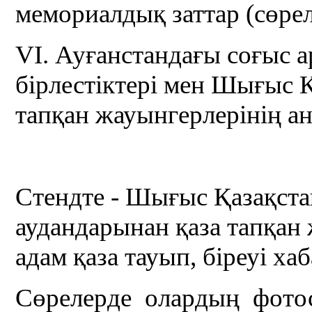
мемориалдық заттар (сөрел
VI. Ауғанстандағы соғыс а
бірлестіктері мен Шығыс 
тапқан жауынгерлерінің ан
Стендте - Шығыс Қазақст
аудандарынан қаза тапқан 
адам қаза тауып, біреуі х
Сөрелерде олардың фотос