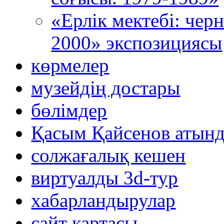
«Ерлік мектебі: че
2000» экспозициясы
көрмелер
музейдің достары
бөлімдер
Қасым Қайсенов атынд
солжағалық кешен
виртуалды 3d-тур
xабарландырулар
сайт картасы