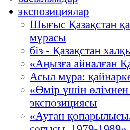
экспозициялар
Шығыс Қазақстан қ
мұрасы
біз - Қазақстан хал
«Аңызға айналған Қ
Асыл мұра: қайнарк
«Өмір үшін өлімнен
экспозициясы
«Ауған қопарылысы
соғысы. 1979-1989»