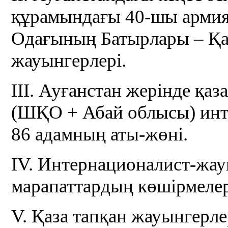
құрамындағы 40-шы армия
Одағының Батырлары – Қа
жауынгерлері.
III. Ауғанстан жерінде қа
(ШҚО + Абай облысы) инт
86 адамның аты-жөні.
IV. Интернационалист-жау
марапаттардың көшірмелер
V. Қаза тапқан жауынгерл