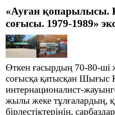
«Ауған қопарылысы. 
соғысы. 1979-1989» э
Өткен ғасырдың 70-80-ші
соғысқа қатысқан Шығыс 
интернационалист-жауынге
жылы жеке тұлғалардың, қ
бірлестіктерінің, сарбазда