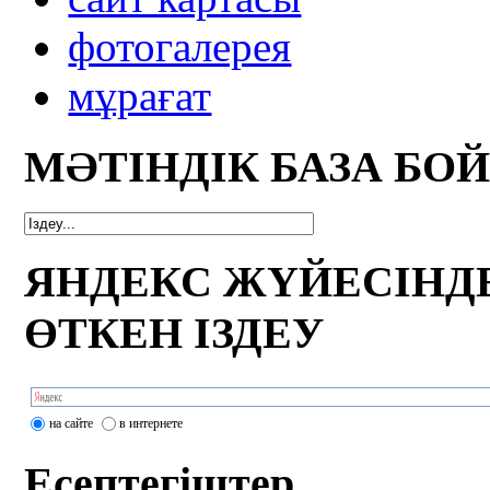
фотогалерея
мұрағат
МӘТІНДІК БАЗА БО
ЯНДЕКС ЖҮЙЕСІНД
ӨТКЕН ІЗДЕУ
на сайте
в интернете
Есептегіштер