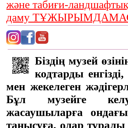
және табиғи-ландшафты
даму ТҰЖЫРЫМДАМАС
Біздің музей өзін
кодтарды енгізді,
мен жекелеген жәдігер
Бұл музейге кел
жасаушыларға ондағы 
танысуға, олар туралы 