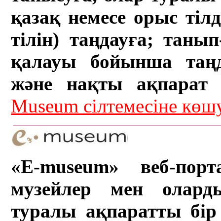
қазақ немесе орыс тіл
тілін) таңдауға; танып-
қалауы бойынша таң
және нақты ақпарат а
Museum сілтемесіне кө
«E-museum» веб-порт
музейлер мен олард
туралы ақпаратты бір 