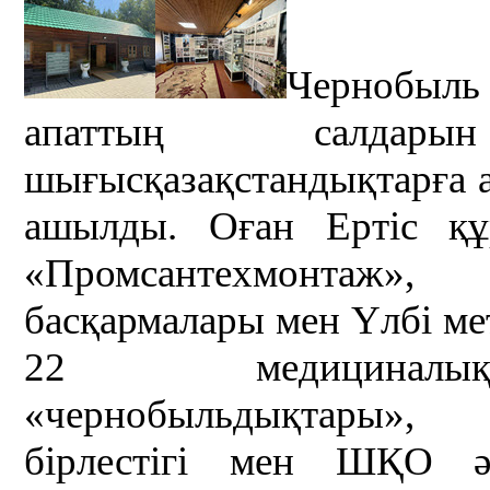
Чернобыль
апаттың салдар
шығысқазақстандықтарға 
ашылды. Оған Ертіс құ
«Промсантехмонтаж
басқармалары мен Үлбі м
22 медициналық-
«чернобыльдықтары», 
бірлестігі мен ШҚО ә