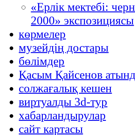
«Ерлік мектебі: че
2000» экспозициясы
көрмелер
музейдің достары
бөлімдер
Қасым Қайсенов атынд
солжағалық кешен
виртуалды 3d-тур
xабарландырулар
сайт картасы