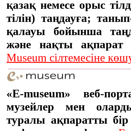
қазақ немесе орыс тіл
тілін) таңдауға; танып-
қалауы бойынша таң
және нақты ақпарат а
Museum сілтемесіне кө
«E-museum» веб-порт
музейлер мен олард
туралы ақпаратты бір 