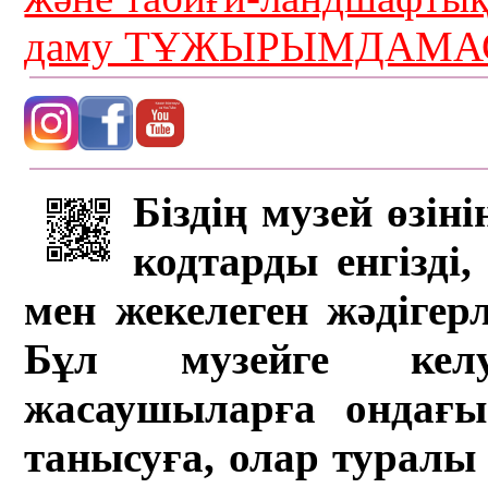
даму ТҰЖЫРЫМДАМАС
Біздің музей өзін
кодтарды енгізді,
мен жекелеген жәдігер
Бұл музейге кел
жасаушыларға ондағы 
танысуға, олар туралы 