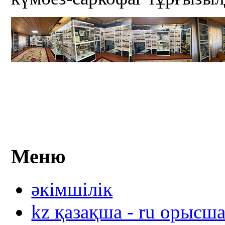
Меню
әкімшілік
kz қазақша - ru орысш