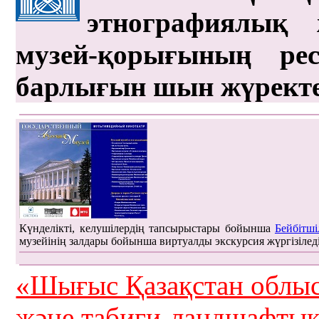
этнографиялық 
музей-қорығының рес
барлығын шын жүрект
Күнделікті, келушілердің тапсырыстары бойынша
Бейбітші
музейінің залдары бойынша виртуалды экскурсия жүргізілед
«Шығыс Қазақстан облыс
және табиғи-ландшафты