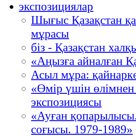
экспозициялар
Шығыс Қазақстан қ
мұрасы
біз - Қазақстан хал
«Аңызға айналған Қ
Асыл мұра: қайнарк
«Өмір үшін өлімнен
экспозициясы
«Ауған қопарылысы
соғысы. 1979-1989»