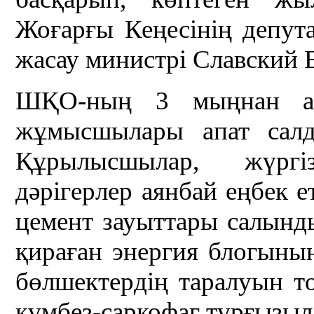
Жоғарғы Кеңесінің депу
жасау министрі Славский 
ШҚО-ның 3 мыңнан аст
жұмысшылары апат сал
Құрылысшылар, жүргіз
дәрігерлер аянбай еңбек е
цемент зауыттары салынды
қираған энергия блогының
бөлшектердің таралуын то
күмбез-саркофаг тұрғызыл