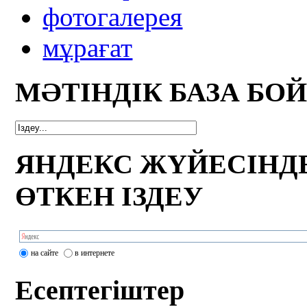
фотогалерея
мұрағат
МӘТІНДІК БАЗА БО
ЯНДЕКС ЖҮЙЕСІНД
ӨТКЕН ІЗДЕУ
на сайте
в интернете
Есептегіштер