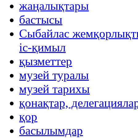
жаңалықтары
бастысы
Сыбайлас жемқорлықты
іс-қимыл
қызметтер
музей туралы
музей тарихы
қонақтар, делегацияла
қор
басылымдар