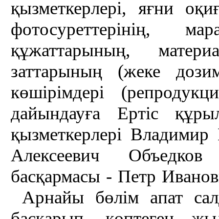
қызметкерлері, яғни оқ
фотосуреттерінің, ма
құжаттарының, матер
заттарының (жеке дозиме
көшірімдері (репродукц
дайындауға Ертіс құр
қызметкерлері Владимир 
Алексеевич Объедков
басқармасы - Петр Иванов
Арнайы бөлім апат са
басқарып, көптеген 