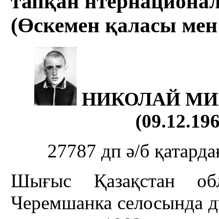
тапқан нтернационал
(Өскемен қаласы мен
НИКОЛАЙ МИ
(09.12.196
27787 дп ә/б қатарда
Шығыс Қазақстан об
Черемшанка селосында д