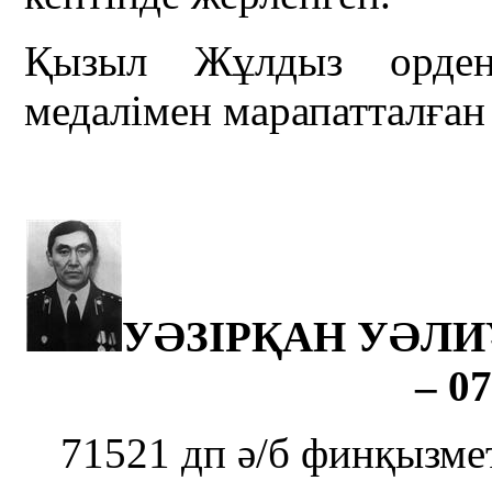
Қызыл Жұлдыз орден
медалімен марапатталған 
УӘЗІРҚАН УӘЛИҰ
– 07
71521 дп ә/б финқызме