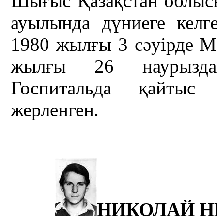
Шығыс Қазақстан облыс
ауылында дүниеге келг
1980 жылғы 3 сәуірде 
жылғы 26 наурызда 
Госпитальда қайтыс
жерленген.
НИКОЛАЙ Н