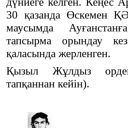
дүниеге келген. Кеңес 
30 қазанда Өскемен Қ
маусымда Ауғанстанға
тапсырма орындау кез
қаласында жерленген.
Қызыл Жұлдыз ордені
тапқаннан кейін).