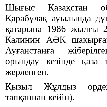
Шығыс Қазақстан о
Қарабұлақ ауылында дү
қатарына 1986 жылғы 
Калинин АӘК шақырған
Ауғанстанға жіберілг
орындау кезінде қаза 
жерленген.
Қызыл Жұлдыз ордені
тапқаннан кейін).