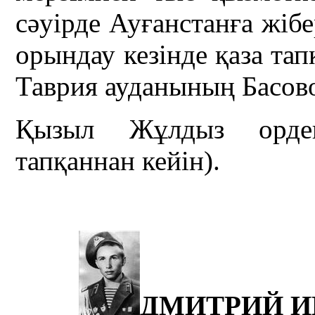
сәуірде Ауғанстанға жіб
орындау кезінде қаза та
Таврия ауданының Басово
Қызыл Жұлдыз ордені
тапқаннан кейін).
ДМИТРИЙ И