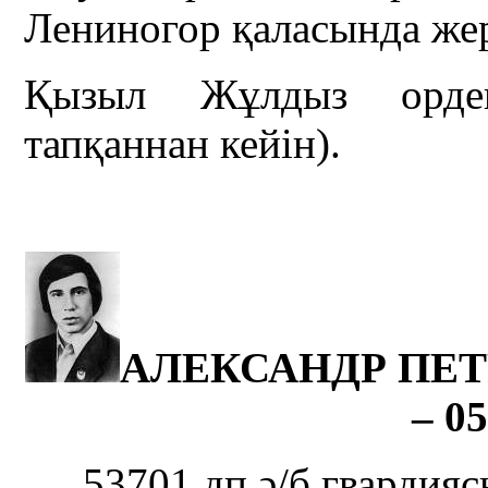
Лениногор қаласында же
Қызыл Жұлдыз ордені
тапқаннан кейін).
АЛЕКСАНДР ПЕТР
– 05
53701 дп ә/б гвардия