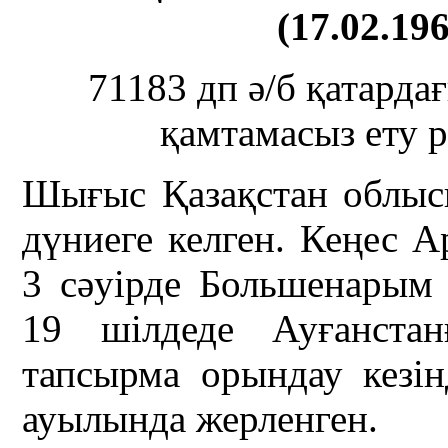
(17.02.196
71183 дп ә/б қатарда
қамтамасыз ету 
Шығыс Қазақстан облыс
дүниеге келген. Кеңес 
3 сәуірде Большенары
19 шілдеде Ауғанстан
тапсырма орындау кезін
ауылында жерленген.