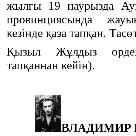
жылғы 19 наурызда Ауғ
провинциясында жауы
кезінде қаза тапқан. Тас
Қызыл Жұлдыз ордені
тапқаннан кейін).
ВЛАДИМИР 