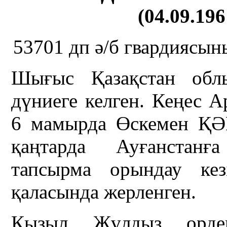
(04.09.196
53701 дп ә/б гвардиясын
Шығыс Қазақстан обл
дүниеге келген. Кеңес 
6 мамырда Өскемен ҚӘ
қаңтарда Ауғанстанға
тапсырма орындау кез
қаласында жерленген.
Қызыл Жұлдыз ордені