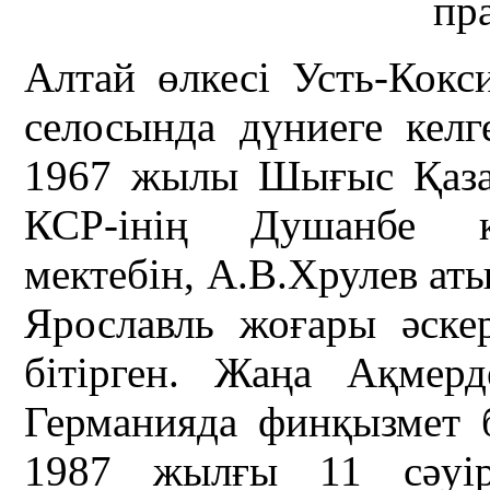
пр
Алтай өлкесі Усть-Кок
селосында дүниеге кел
1967 жылы Шығыс Қаза
КСР-інің Душанбе қ
мектебін, А.В.Хрулев а
Ярославль жоғары әске
бітірген. Жаңа Ақмер
Германияда финқызмет 
1987 жылғы 11 сәуірд