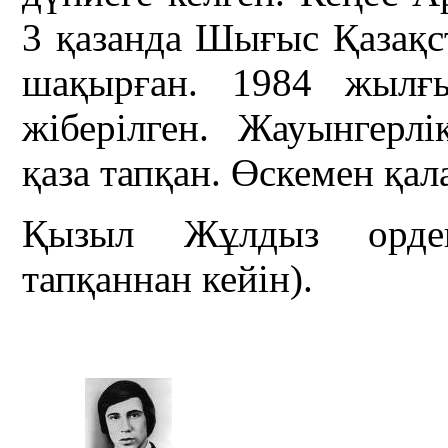
3 қазанда Шығыс Қазақ
шақырған. 1984 жылғы
жіберілген. Жауынгерл
қаза тапқан. Өскемен қа
Қызыл Жұлдыз ордені
тапқаннан кейін).