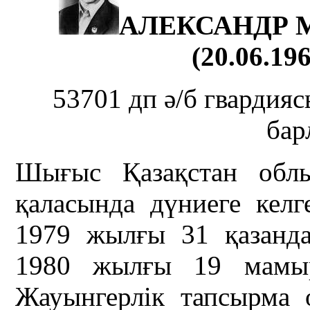
АЛЕКСАНДР 
(20.06.196
53701 дп ә/б гвардия
ба
Шығыс Қазақстан облы
қаласында дүниеге кел
1979 жылғы 31 қазанд
1980 жылғы 19 мамырд
Жауынгерлік тапсырма о