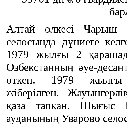
ба
Алтай өлкесі Чарыш 
селосында дүниеге кел
1979 жылғы 2 қарашад
Өзбекстанның әуе-десан
өткен. 1979 жылғы 
жіберілген. Жауынгерл
қаза тапқан. Шығыс Қ
ауданының Уварово село