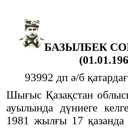
БАЗЫЛБЕК С
(01.01.196
93992 дп ә/б қатард
Шығыс Қазақстан облыс
ауылында дүниеге келг
1981 жылғы 17 қазанда