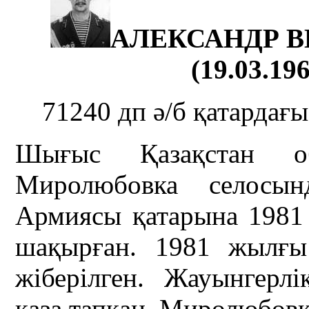
АЛЕКСАНДР 
(19.03.196
71240 дп ә/б қатардағ
Шығыс Қазақстан о
Миролюбовка селосын
Армиясы қатарына 1981
шақырған. 1981 жылғы
жіберілген. Жауынгерл
қаза тапқан. Миролюбовк