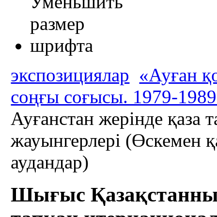
экспозициялар
«Ауған қ
соңғы соғысы. 1979-198
Ауғанстан жерінде қаза 
жауынгерлері (Өскемен 
аудандар)
Шығыс Қазақстанның