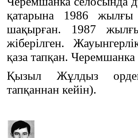
Черемшанка селосында д
қатарына 1986 жылғы
шақырған. 1987 жылғы
жіберілген. Жауынгерл
қаза тапқан. Черемшанка
Қызыл Жұлдыз ордені
тапқаннан кейін).