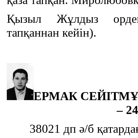
Қызыл Жұлдыз ордені
тапқаннан кейін).
ЕРМАК СЕЙІТМҰР
– 24
38021 дп ә/б қатард