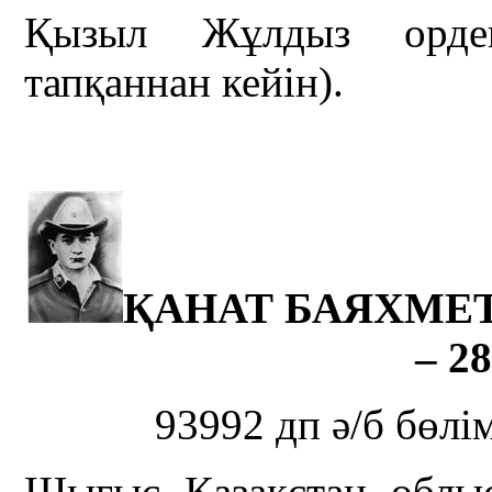
Қызыл Жұлдыз ордені
тапқаннан кейін).
ҚАНАТ БАЯХМЕТҰ
– 28
93992 дп ә/б бөлі
Шығыс Қазақстан облы