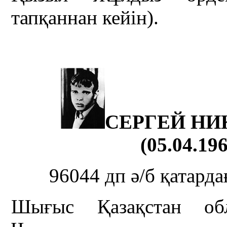
тапқаннан кейін).
СЕРГЕЙ НИ
(05.04.196
96044 дп ә/б қатарда
Шығыс Қазақстан об