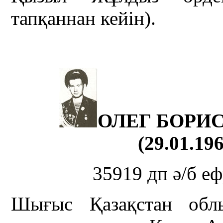
тапқаннан кейін).
ОЛЕГ БОРИ
(29.01.196
35919 дп ә/б еф
Шығыс Қазақстан обл