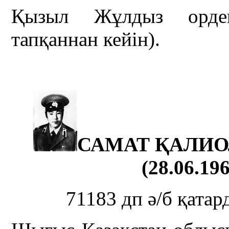
Қызыл Жұлдыз ордені
тапқаннан кейін).
САМАТ ҚАЛИ
(28.06.196
71183 дп ә/б қата