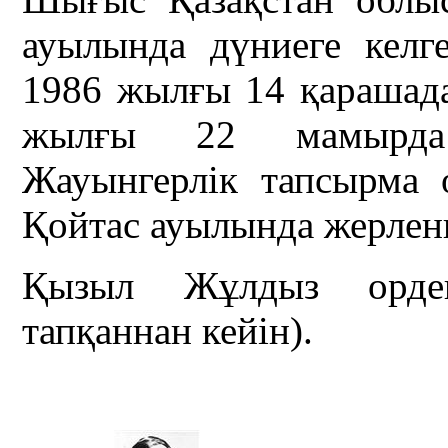
ауылында дүниеге келг
1986 жылғы 14 қарашад
жылғы 22 мамырда А
Жауынгерлік тапсырма о
Қойтас ауылында жерлен
Қызыл Жұлдыз ордені
тапқаннан кейін).