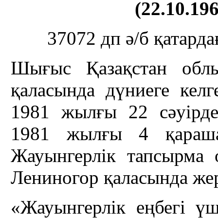
(22.10.196
37072 дп ә/б қатарда
Шығыс Қазақстан облы
қаласында дүниеге кел
1981 жылғы 22 сәуірд
1981 жылғы 4 қарашад
Жауынгерлік тапсырма о
Лениногор қаласында же
«Жауынгерлік еңбегі үш