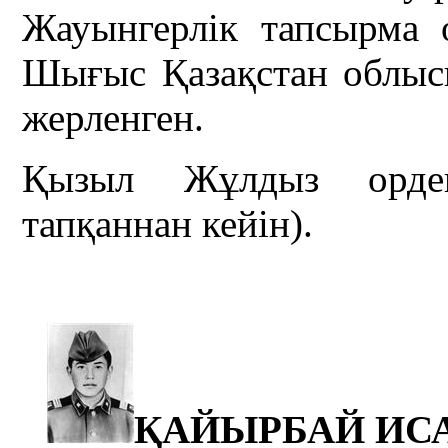
Жауынгерлік тапсырма о
Шығыс Қазақстан облыс
жерленген.
Қызыл Жұлдыз ордені
тапқаннан кейін).
ҚАЙЫРБАЙ ИС