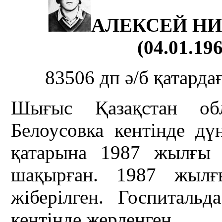
АЛЕКСЕЙ Н
(04.01.196
83506 дп ә/б қатард
Шығыс Қазақстан об
Белоусовка кентінде дү
қатарына 1987 жылғы
шақырған. 1987 жылғ
жіберілген. Госпитальд
кентінде жерленген.