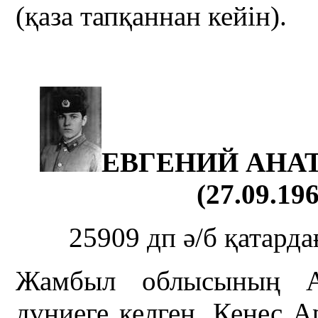
(қаза тапқаннан кейін).
ЕВГЕНИЙ АНА
(27.09.196
25909 дп ә/б қатарда
Жамбыл облысының А
дүниеге келген. Кеңес 