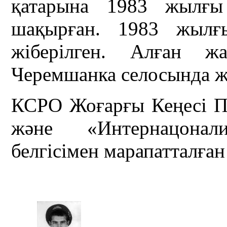
қатарына 1983 жылғы
шақырған. 1983 жылғ
жіберілген. Алған жа
Черемшанка селосында ж
КСРО Жоғарғы Кеңесі 
және «Интернацонал
белгісімен марапатталған