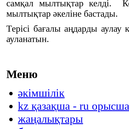
самқал мылтықтар келді. Ке
мылтықтар әкеліне бастады.
Терісі бағалы аңдарды аулау 
ауланатын.
Меню
әкімшілік
kz қазақша - ru орысш
жаңалықтары