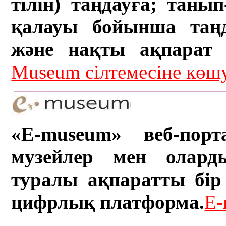
тілін) таңдауға; танып-
қалауы бойынша таң
және нақты ақпарат а
Museum сілтемесіне кө
«E-museum» веб-порт
музейлер мен олард
туралы ақпаратты бір 
цифрлық платформа.
E-