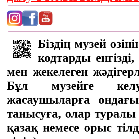
Біздің музей өзін
кодтарды енгізді,
мен жекелеген жәдігер
Бұл музейге кел
жасаушыларға ондағы 
танысуға, олар туралы 
қазақ немесе орыс тіл