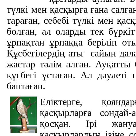
түлкі мен қасқырға ғана салға
тараған, себебі түлкі мен қас
болған, ал оларды тек бүркі
ұрпақтан ұрпаққа беріліп от
Құсбегілердің аты сайын дала
жастар тәлім алған. Ауқатты
құсбегі ұстаған. Ал дәулеті
баптаған.
Еліктерге, қоянда
қасқырларға сондай
қосқан. Ірі жану
қасқырлардың ізіне с