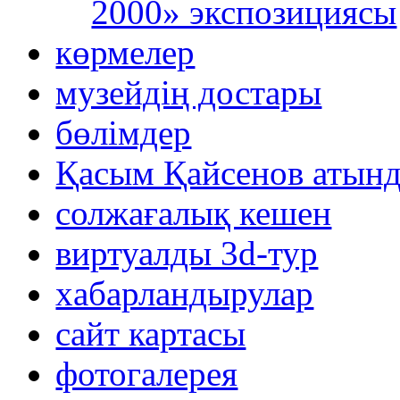
2000» экспозициясы
көрмелер
музейдің достары
бөлімдер
Қасым Қайсенов атынд
солжағалық кешен
виртуалды 3d-тур
xабарландырулар
сайт картасы
фотогалерея