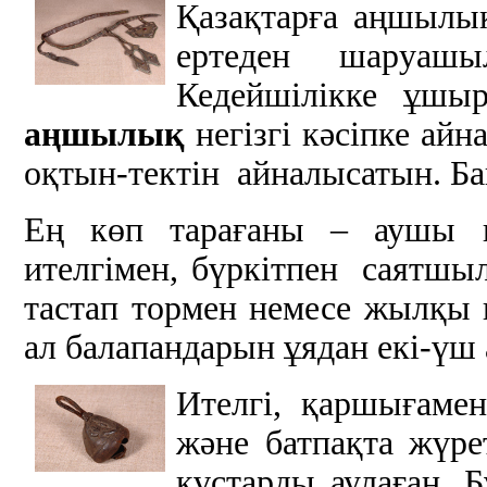
Қазақтарға аңшылық 
ертеден шаруашы
Кедейшілікке ұшыр
аңшылық
негізгі кәсіпке айн
оқтын-тектін айналысатын. Б
Ең көп тарағаны – аушы құ
ителгімен, бүркітпен саятшы
тастап тормен немесе жылқы 
ал балапандарын ұядан екі-үш 
Ителгі, қаршығамен
және батпақта жүрет
құстарды аулаған. Б