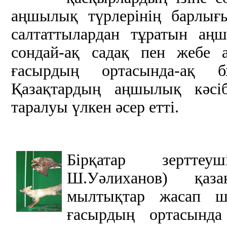
аңшылық түрлерінің барлығ
салтаттылардан тұратын аң
сондай-ақ садақ пен жебе 
ғасырдың ортасында-ақ 
Қазақтардың аңшылық кәсіб
таралуы үлкен әсер етті.
Бірқатар зертте
Ш.Уәлиханов) қаз
мылтықтар жасап ш
ғасырдың ортасында