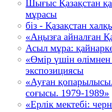
Шығыс Қазақстан қ
мұрасы
біз - Қазақстан хал
«Аңызға айналған Қ
Асыл мұра: қайнарк
«Өмір үшін өлімнен
экспозициясы
«Ауған қопарылысы
соғысы. 1979-1989»
«Ерлік мектебі: че