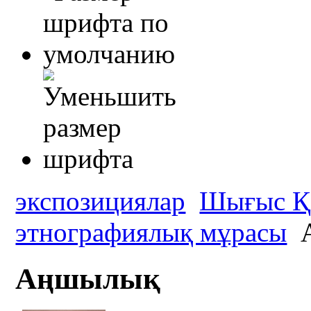
экспозициялар
Шығыс Қа
этнографиялық мұрасы
Аңшылық