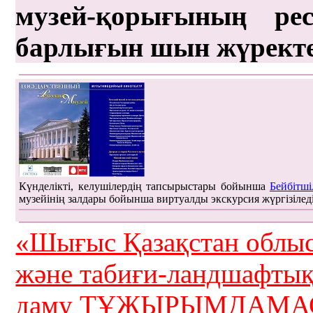
музей-қорығының рес
барлығын шын жүрект
Күнделікті, келушілердің тапсырыстары бойынша
Бейбітші
музейінің залдары бойынша виртуалды экскурсия жүргізілед
«Шығыс Қазақстан облыс
және табиғи-ландшафты
даму ТҰЖЫРЫМДАМАС