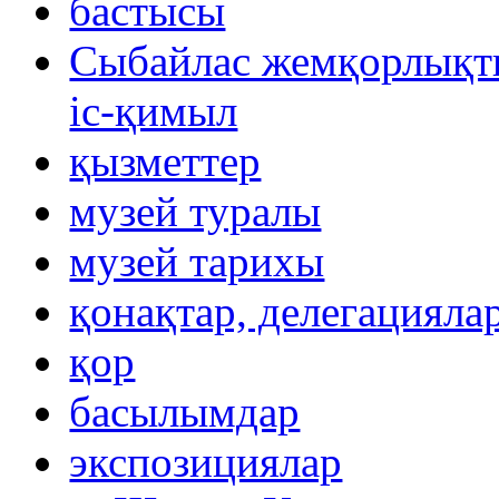
бастысы
Сыбайлас жемқорлықты
іс-қимыл
қызметтер
музей туралы
музей тарихы
қонақтар, делегацияла
қор
басылымдар
экспозициялар