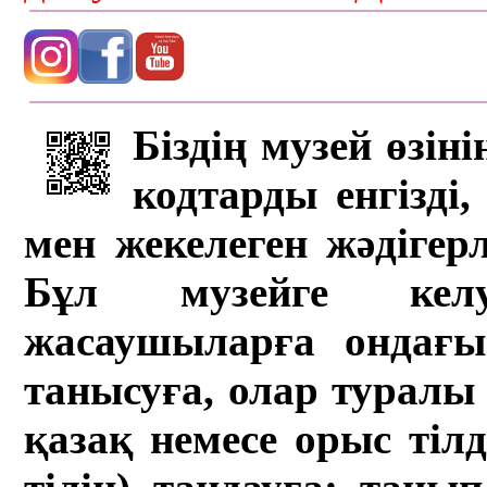
Біздің музей өзін
кодтарды енгізді,
мен жекелеген жәдігер
Бұл музейге кел
жасаушыларға ондағы 
танысуға, олар туралы 
қазақ немесе орыс тіл