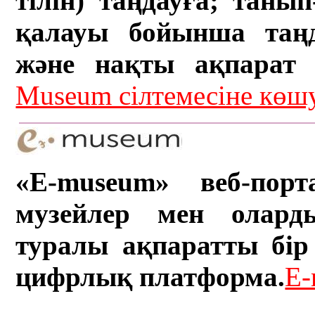
тілін) таңдауға; танып-
қалауы бойынша таң
және нақты ақпарат а
Museum сілтемесіне кө
«E-museum» веб-порт
музейлер мен олард
туралы ақпаратты бір 
цифрлық платформа.
E-