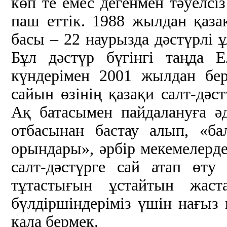
көп те емес дегенмен тәуелсіз
паш еттік. 1988 жылдан қаз
басы – 22 наурызда дәстүрлі ұ
Бұл дәстүр бүгінгі таңда 
күндерімен 2001 жылдан бе
сайын өзінің қазақи салт-дәс
Ақ батасымен пайдалануға әд
отбасынан бастау алып, «ба
орындары», әрбір мекемелерд
салт-дәстүрге сай атап өту
тұтастығын ұстайтын жас
бүлдіршіндеріміз үшін нағыз 
қала бермек.