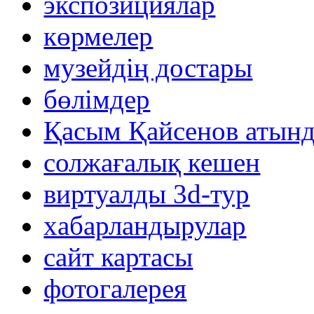
экспозициялар
көрмелер
музейдің достары
бөлімдер
Қасым Қайсенов атынд
солжағалық кешен
виртуалды 3d-тур
xабарландырулар
сайт картасы
фотогалерея