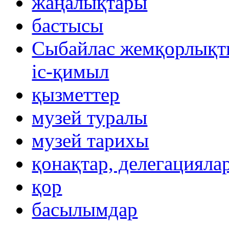
жаңалықтары
бастысы
Сыбайлас жемқорлықты
іс-қимыл
қызметтер
музей туралы
музей тарихы
қонақтар, делегацияла
қор
басылымдар