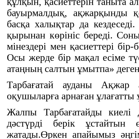
құлқын, қасиеттерін таныта ал
бауырмалдық, ақжарқынды қ
басқа халықтар да кездеседі.
қырынан көрініс береді. Соны
мінездері мен қасиеттері бір-б
Осы жерде бір мақал есіме т
атаңның салтын ұмытпа» деген 
Тарбағатай ауданы Ақжар 
оқушыларға арнаған ұлағатты 
Жалпы Тарбағатайды киелі 
дәстүрді берік ұстайтын 
жатады.Өркен апайымыз әңгі