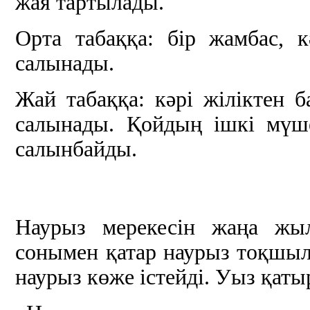
жая тартылады.
Орта табаққа: бір жамбас, к
салынады.
Жай табаққа: кәрі жіліктен 
салынады. Қойдың ішкі мүше
салынбайды.
Наурыз мерекесін жаңа жыл
сонымен қатар наурыз тоқшылы
наурыз көже істейді. Уыз қат