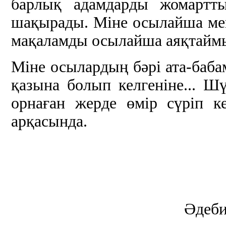
барлық адамдарды жомарттыққ
шақырады. Міне осылайша мен
мақаламды осылайша аяқтай
Міне осылардың бәрі ата-баба
қазына болып келгеніне... Шү
орнаған жерде өмір сүріп 
арқасында.
Әдеби