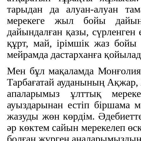
тарыдан да алуан-алуан там
мерекеге жыл бойы дайын
дайындалған қазы, сүрленген 
құрт, май, ірімшік жаз бойы
мейрамда дастарханға қойыла
Мен бұл мақаламда Монғоли
Тарбағатай ауданының Ақжар,
апаларымыз ұлттық мерек
ауыздарынан естіп біршама 
жазуды жөн көрдім. Әдебиетте
әр көктем сайын мерекелеп өск
болған жүрген аналарымыздың с