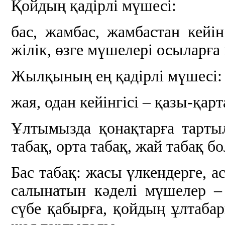
Қойдың қадірлі мүшесі:
бас, жамбас, жамбастан кейін
жілік, өзге мүшелері осыларға
Жылқының ең қадірлі мүшесі:
жая, одан кейінгісі – қазы-қарт
Ұлтымызда қонақтарға тартыл
табақ, орта табақ, жай табақ б
Бас табақ: жасы үлкендерге, а
салынатын кәделі мүшелер – 
сүбе қабырға, қойдың ұлтабар