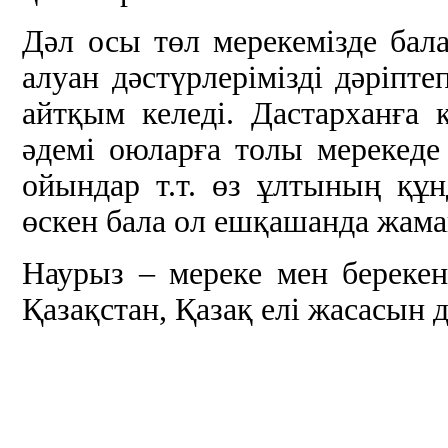
Дәл осы төл мерекемізде бал
алуан дәстүрлерімізді дәріпт
айтқым келеді. Дастарханға 
әдемі оюларға толы мерекеде 
ойындар т.т. өз ұлтының құн
өскен бала ол ешқашанда жаман
Наурыз – мереке мен берекен
Қазақстан, Қазақ елі жасасын д