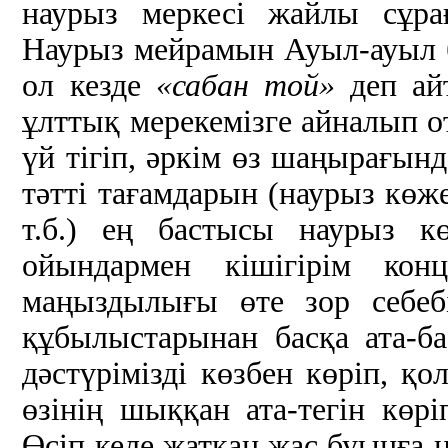
наурыз меркесі жайлы сұрағ
Наурыз мейрамын Ауыл-ауыл
ол кезде
«сабан той»
деп айт
ұлттық мерекемізге айналып о
үй тігіп, әркім өз шаңырағынд
тәтті тағамдарын (наурыз көже
т.б.) ең бастысы наурыз к
ойындармен кішігірім конц
маңыздылығы өте зор себеб
құбылыстарынан басқа ата-ба
дәстүрімізді көзбен көріп, қо
өзінің шыққан ата-тегін көрі
Өсіп келе жатқан жас буынға 