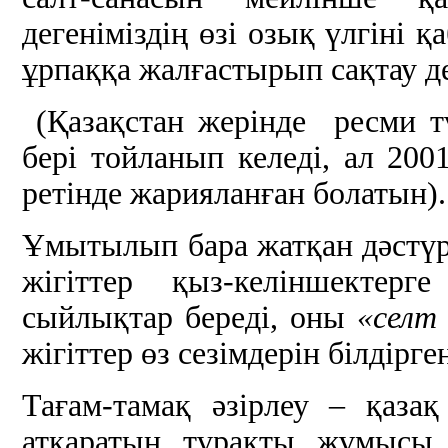
дегеніміздің өзі озық үлгіні 
ұрпаққа жалғастырып сақтау дег
(Қазақстан жерінде ресми 
бері тойланып келеді, ал 20
ретінде жарияланған болатын).
Ұмытылып бара жатқан дәстүрл
жігіттер қыз-келіншектерге 
сыйлықтар береді, оны
«селт 
жігіттер өз сезімдерін білдірге
Тағам-тамақ әзірлеу – қазақ
атқаратын тұрақты жұмысы.