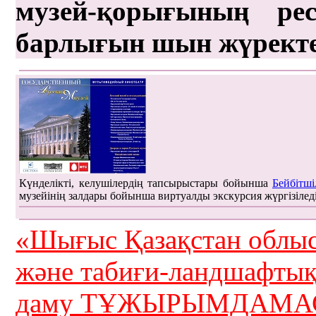
музей-қорығының рес
барлығын шын жүрект
Күнделікті, келушілердің тапсырыстары бойынша
Бейбітші
музейінің залдары бойынша виртуалды экскурсия жүргізілед
«Шығыс Қазақстан облыс
және табиғи-ландшафты
даму ТҰЖЫРЫМДАМАС