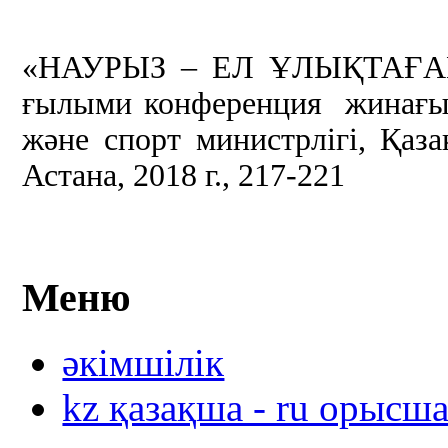
«НАУРЫЗ – ЕЛ ҰЛЫҚТАҒАН
ғылыми конференция жинағы,
жəне спорт министрлігі, Қаз
Астана, 2018 г., 217-221
Меню
әкімшілік
kz қазақша - ru орысш