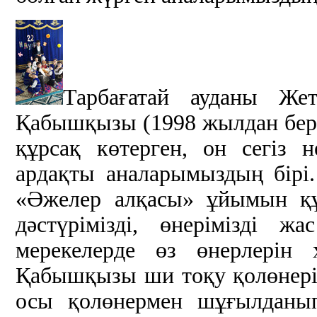
Тарбағатай ауданы Же
Қабышқызы (1998 жылдан бер
құрсақ көтерген, он сегіз 
ардақты аналарымыздың бірі
«Әжелер алқасы» ұйымын құр
дәстүрімізді, өнерімізді 
мерекелерде өз өнерлерін 
Қабышқызы ши тоқу қолөнерін 
осы қолөнермен шұғылданып