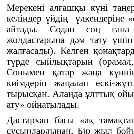
Мерекені алғашқы күні таңе
келіндер үйдің үлкендеріне «
айтады. Содан соң ғана 
жолдастарына дәм тату үшін
жалғасады). Келген қонақтар
түрде сыйлықтарын (орамал,
Сонымен қатар жаңа күнн
киімдерін жаңалап ескі-жұ
тырысқан. Алаңда ұлттық ойын
ату» ойнатылады.
Дастархан басы «ақ тамақта
сусындардынан. Бір жыл бой