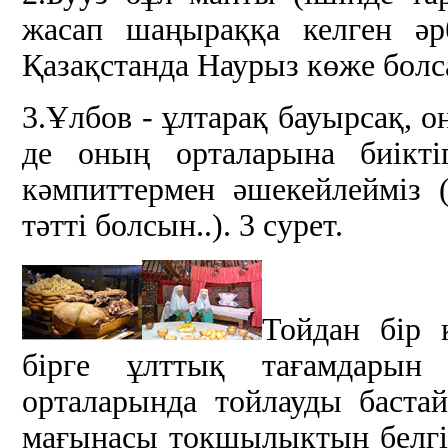
жасап шаңыраққа келген әр
Қазақстанда Наурыз көже болса
3.Ұлбов - ұлтарақ бауырсақ, 
де оның орталарына биіктіг
кәмпиттермен әшекейлейміз
тәтті болсын..). 3 сурет.
Тойдан бір 
бірге ұлттық тағамдарын
орталарында тойлауды баста
мағынасы тоқшылықтың белгіс