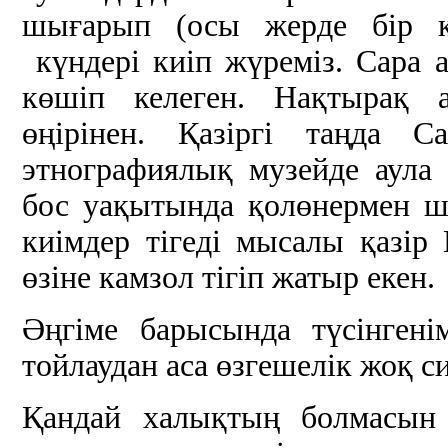
шығарып (осы жерде бір к
күндері киіп жүреміз. Сара
көшіп келеген. Нақтырақ а
өңірінен. Қазіргі таңда
этнографиялық музейде аул
бос уақытында қолөнермен ш
киімдер тігеді мысалы қазір
өзіне камзол тігіп жатыр екен.
Әңгіме барысында түсінген
тойлаудан аса өзгешелік жоқ с
Қандай халықтың болмасын 