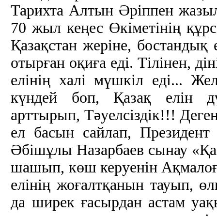
Тарихта Алтын Әріппен жазыл
70 жыл кеңес Өкіметінің құрс
Қазақстан жеріне, бостандық 
отырған оқиға еді. Тілінен, ді
елінің халі мүшкіл еді... Ж
күндей боп, Қазақ елін дү
арттырып, Тәуелсіздік!!! Деге
ел басын сайлап, Президент
Әбішұлы Назарбаев сынау «Қа
шашып, көш керуенін Ақмалоға
елінің жоғалтқанын тауып, өл
да ширек ғасырдан астам уақ