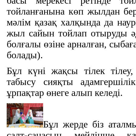
басы мерекесі ретінде той
тойланғанына көп жылдан бер
мәлім қазақ халқында да нау
жыл сайын тойлап отыруды әд
болғалы өзіне арналған, сыба
болады).
Бұл күні жақсы тілек тілеу, 
табысу сияқты адамгершілік
ұрпақтар өнеге алып келеді.
Бұл жерде біз аталмы
салт-санасын мейлінше қ