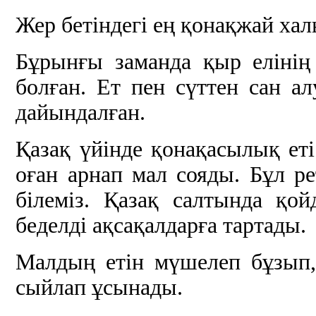
Жер бетіндегі ең қонақжай хал
Бұрынғы заманда қыр елінің 
болған. Ет пен сүттен сан ал
дайындалған.
Қазақ үйінде қонақасылық еті
оған арнап мал сояды. Бұл р
білеміз. Қазақ салтында қой
беделді ақсақалдарға тартады.
Малдың етін мүшелеп бұзып, 
сыйлап ұсынады.