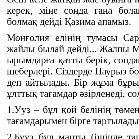
керек, міне сонда ғана бо
болмақ дейді Қазима апамыз.
Монғолия елінің тумасы Са
жайлы былай дейді... Жалпы 
ырымдарға қатты берік, сонда
шеберлері. Сіздерде Наурыз бо
деп айтылады. Бір жұма бұры
ұлттық тағамдар әзірленеді, с
1.Ууз – бұл қой белінің төмен
тағамдарымен бірге тартылады
2.Бууз бұл манты (ішінде т