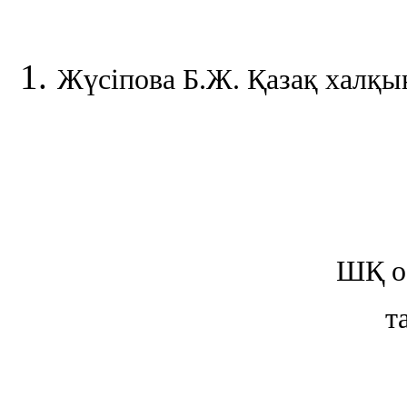
Жүсіпова Б.Ж. Қазақ халқын
ШҚ о
т