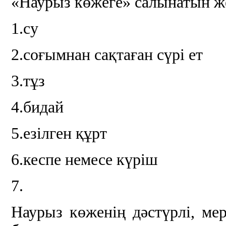
«Наурыз көжеге» салынатын же
1.су
2.соғымнан сақтаған сүрі ет
3.тұз
4.бидай
5.езілген құрт
6.кеспе немесе күріш
7.
Наурыз көженің дәстүрлі, ме