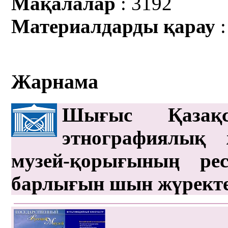
Мақалалар
: 3192
Материалдарды қарау
:
Жарнама
Шығыс Қазақс
этнографиялық 
музей-қорығының рес
барлығын шын жүрект