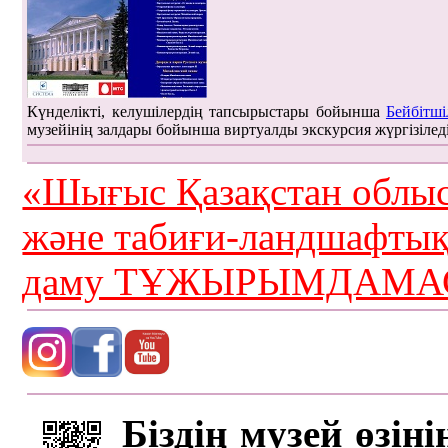
Күнделікті, келушілердің тапсырыстары бойынша
Бейбітші
музейінің залдары бойынша виртуалды экскурсия жүргізілед
«Шығыс Қазақстан облыс
және табиғи-ландшафты
даму ТҰЖЫРЫМДАМАС
Біздің музей өзін