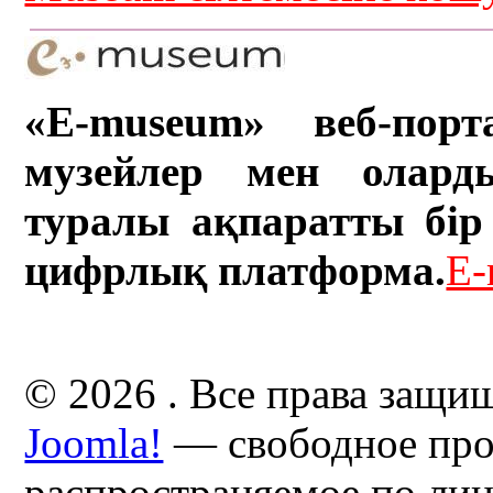
«E-museum» веб-порт
музейлер мен олард
туралы ақпаратты бір 
цифрлық платформа.
E-
© 2026 . Все права защи
Joomla!
— свободное про
распространяемое по ли