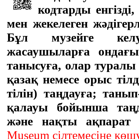
кодтарды енгізді,
мен жекелеген жәдігер
Бұл музейге кел
жасаушыларға ондағы 
танысуға, олар туралы 
қазақ немесе орыс тіл
тілін) таңдауға; танып-
қалауы бойынша таң
және нақты ақпарат а
Museum сілтемесіне кө