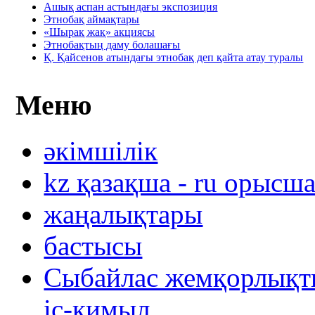
Ашық аспан астындағы экспозиция
Этнобақ аймақтары
«Шырақ жақ» акциясы
Этнобақтың даму болашағы
Қ. Қайсенов атындағы этнобақ деп қайта атау туралы
Меню
әкімшілік
kz қазақша - ru орысш
жаңалықтары
бастысы
Сыбайлас жемқорлықты
іс-қимыл