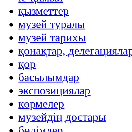
қызметтер
музей туралы
музей тарихы
қонақтар, делегацияла
қор
басылымдар
экспозициялар
көрмелер
музейдің достары
бөлімдер