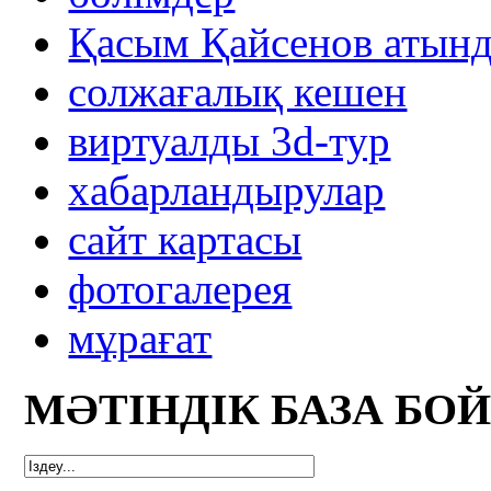
Қасым Қайсенов атынд
солжағалық кешен
виртуалды 3d-тур
xабарландырулар
сайт картасы
фотогалерея
мұрағат
МӘТІНДІК БАЗА БО