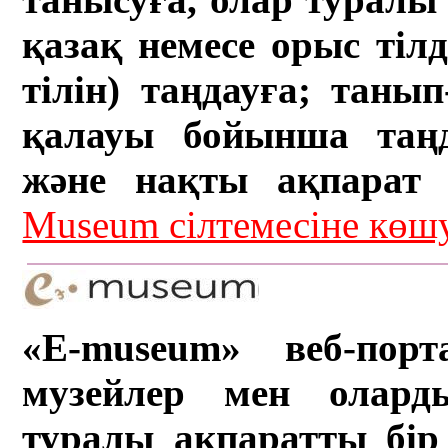
қазақ немесе орыс тіл
тілін) таңдауға; танып-
қалауы бойынша таң
және нақты ақпарат а
Museum сілтемесіне кө
«E-museum» веб-порт
музейлер мен олард
туралы ақпаратты бір 