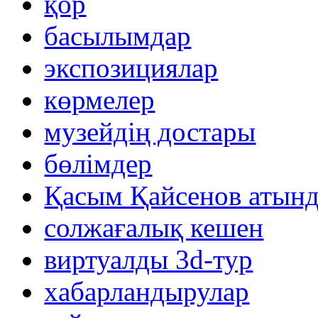
қор
басылымдар
экспозициялар
көрмелер
музейдің достары
бөлімдер
Қасым Қайсенов атынд
солжағалық кешен
виртуалды 3d-тур
xабарландырулар