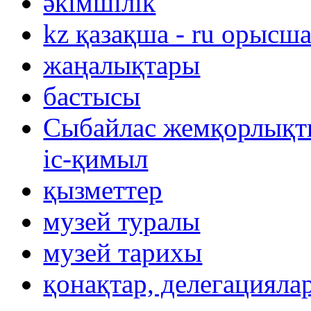
әкімшілік
kz қазақша - ru орысш
жаңалықтары
бастысы
Сыбайлас жемқорлықты
іс-қимыл
қызметтер
музей туралы
музей тарихы
қонақтар, делегацияла