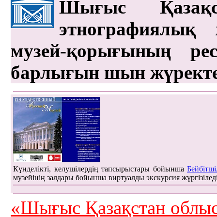
Шығыс Қазақс
этнографиялық 
музей-қорығының рес
барлығын шын жүрект
Күнделікті, келушілердің тапсырыстары бойынша
Бейбітші
музейінің залдары бойынша виртуалды экскурсия жүргізілед
«Шығыс Қазақстан облыс