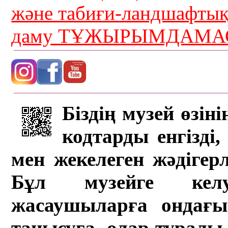
және табиғи-ландшафты
даму ТҰЖЫРЫМДАМАС
Біздің музей өзін
кодтарды енгізді,
мен жекелеген жәдігер
Бұл музейге кел
жасаушыларға ондағы 
танысуға, олар туралы 