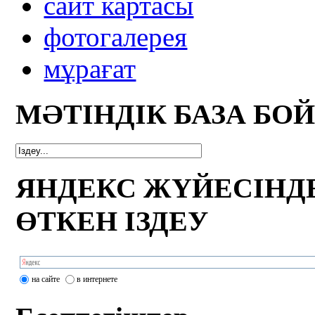
сайт картасы
фотогалерея
мұрағат
МӘТІНДІК БАЗА БО
ЯНДЕКС ЖҮЙЕСІНД
ӨТКЕН ІЗДЕУ
на сайте
в интернете