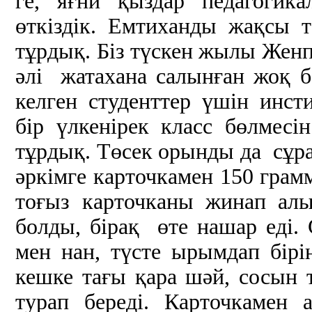
ге, яғни қыздар педагогик
өткіздік. Емтиханды жақсы т
тұрдық. Біз түскен жылы Женп
әлі жатахана салынған жоқ 
келген студенттер үшін инс
бір үлкенірек класс бөлмес
тұрдық. Төсек орынды да сұр
әркімге карточкамен 150 грам
тоғыз карточканы жинап алы
болды, бірақ өте нашар еді. 
мен нан, түсте ырымдап бірі
кешке тағы қара шәй, сосын 
турап береді. Карточкамен 