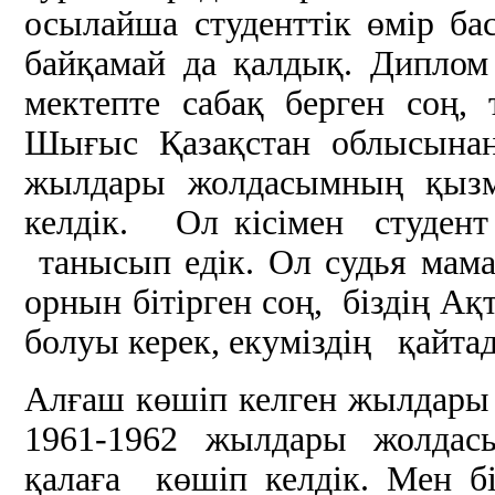
осылайша студенттік өмір 
байқамай да қалдық. Дипло
мектепте сабақ берген соң
Шығыс Қазақстан облысынан
жылдары жолдасымның қы
келдік. Ол кісімен студент
танысып едік. Ол судья мам
орнын бітірген соң, біздің Ақ
болуы керек, екуміздің қайта
Алғаш көшіп келген жылдары б
1961-1962 жылдары жолдас
қалаға көшіп келдік. Мен б