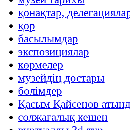
қонақтар, делегацияла
қор
басылымдар
экспозициялар
көрмелер
музейдің достары
бөлімдер
Қасым Қайсенов атынд
солжағалық кешен
виртуалды 3d-тур