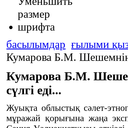
басылымдар
ғылыми қыз
Кумарова Б.М. Шешемнің 
Кумарова Б.М. Шеше
сүлгі еді...
Жуықта облыстық сәлет-этно
мұражай қорығына жаңа эксп