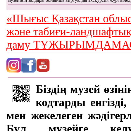
музейінің залдары бойынша виртуалды экскурсия жүргізілед
«Шығыс Қазақстан облыс
және табиғи-ландшафты
даму ТҰЖЫРЫМДАМАС
Біздің музей өзін
кодтарды енгізді,
мен жекелеген жәдігер
Бұл музейге кел