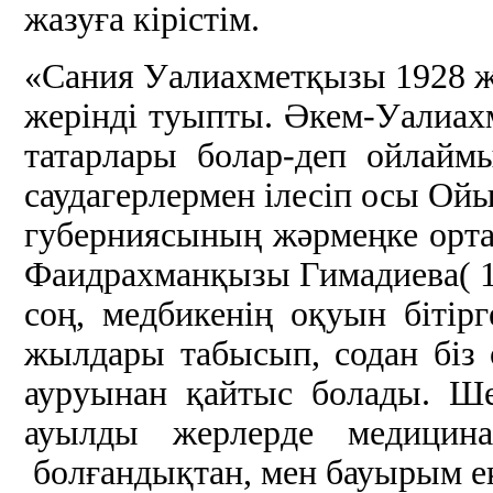
жазуға кірістім.
«Сания Уалиахметқызы 1928 
жерінді туыпты. Әкем-Уалиах
татарлары болар-деп ойла
саудагерлермен ілесіп осы Ойы
губерниясының жәрмеңке орт
Фаидрахманқызы Гимадиева( 19
соң, медбикенің оқуын біті
жылдары табысып, содан біз 
ауруынан қайтыс болады. Ш
ауылды жерлерде медици
болғандықтан, мен бауырым е