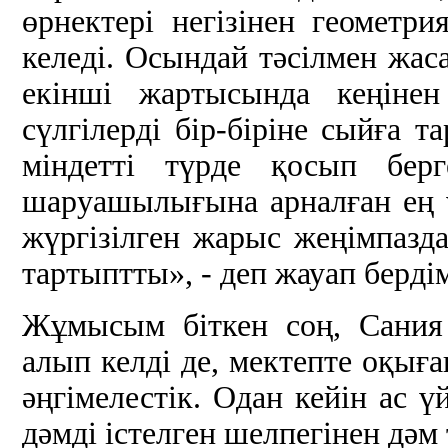
өрнектері негізінен геометр
келеді. Осындай тәсілмен жаса
екінші жартысында кеңінен
сүлгілерді бір-біріне сыйға
міндетті түрде қосып бер
шаруашылығына арналған ең ү
жүргізілген жарыс жеңімпазд
тартыптты», - деп жауап берді
Жұмысым біткен соң, Сания
алып келді де, мектепте оқығ
әңгімелестік. Одан кейін ас 
дәмді істелген шелпегінен дәм