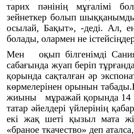
тарих пәнінің мұғалімі бо
зейнеткер болып шыққанымды 
осылай, Бақыт», -деді. Ал,
болады, олармен не істейсіңде
Мен оқып білгенімді Сания
сабағында жуап беріп тұрғанд
қорында сақталған әр экспона
көрмелерінен орынын табады.Б
жиыны мұражай қорында 14 к
татар әйелдері үйлерінің қаба
екі жақ шеті қызыл мата жі
«браное ткачество» деп аталса