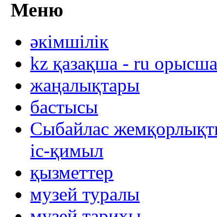
Меню
әкімшілік
kz қазақша - ru орысш
жаңалықтары
бастысы
Сыбайлас жемқорлықты
іс-қимыл
қызметтер
музей туралы
музей тарихы