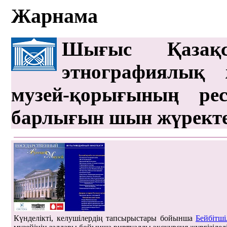
Жарнама
Шығыс Қазақс
этнографиялық 
музей-қорығының рес
барлығын шын жүрект
Күнделікті, келушілердің тапсырыстары бойынша
Бейбітші