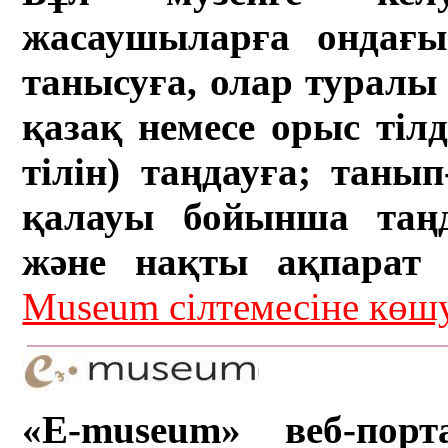
жасаушыларға ондағы 
танысуға, олар туралы 
қазақ немесе орыс тіл
тілін) таңдауға; танып-
қалауы бойынша таң
және нақты ақпарат а
Museum сілтемесіне кө
«E-museum» веб-порт