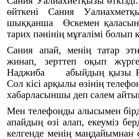
Сания Уалиахиетқызы өткізді. Б
өйткені Сания Уалиахметқ
шыққанша Өскемен қаласынд
тарих пәнінің мұғалімі болып 
Сания апай, менің татар эт
жинап, зерттеп оқып жүрге
Наджиба абыйдың қызы Раш
Сол кісі арқылы өзінің телеф
хабарласыншы деп сәлем айтып
Мен телефонды алысымен бір
апайдың өзі алап, екеуміз бер
келгенде менің маңдайымнан с