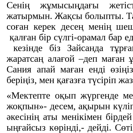
Сенің жұмысыңдағы жетіст
жатырмын. Жақсы болыпты. Та
соған керек десең менің ше
қалған бір сүлгі-орамал бар 
кезінде біз Зайсанда тұрғ
жаратсаң алағой –деп маған 
Сания апай маған енді өзіңі
беріңіз, мен қағазға түсіріп ж
«Мектепте оқып жүргенде мен 
жоқпын»- десем, ақырын күліп
әкесінің аты менікімен бірде
ыңғайсыз көрінді,- дейді. Сө