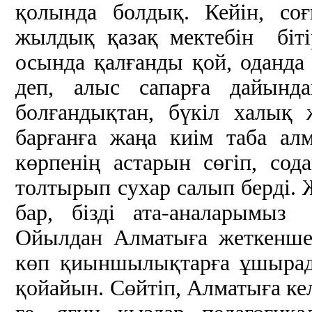
қолында болдық. Кейін, со
жылдық қазақ мектебін біт
осында қалғанды қой, оданда
деп, алыс сапарға дайын
болғандықтан, бүкіл халық
барғанға жаңа киім таба а
көрпенің астарын сөгіп, сода
толтырып сухар салып берді. 
бар, бізді ата-аналарымыз
Ойылдан Алматыға жеткенше 
көп қиыншылықтарға ұшырады
қойайын. Сөйтіп, Алматыға к