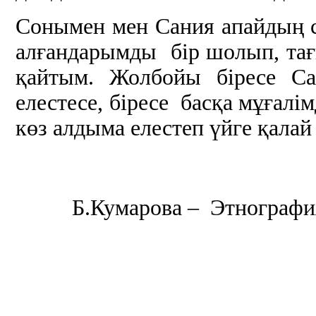
Сонымен мен Сания апайдың с
алғандарымды бір шолып, тағ
қайтым. Жолбойы біресе Са
елестесе, біресе басқа мұғалі
көз алдыма елестеп үйге қалай
Б.Кумарова – Этнографи