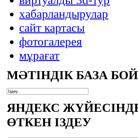
xабарландырулар
сайт картасы
фотогалерея
мұрағат
МӘТІНДІК БАЗА БО
ЯНДЕКС ЖҮЙЕСІНД
ӨТКЕН ІЗДЕУ