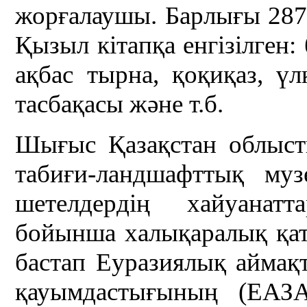
жорғалаушы. Барлығы 287 
Қызыл кітапқа енгізілген:
ақбас тырна, қоқиқаз, үл
тасбақасы және т.б.
Шығыс Қазақстан облыст
табиғи-ландшафттық му
шетелдердің хайуанат
бойынша халықаралық қат
бастап Еуразиялық аймақ
қауымдастығының (ЕАЗ