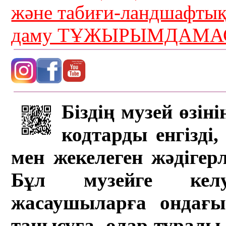
және табиғи-ландшафты
даму ТҰЖЫРЫМДАМАС
Біздің музей өзін
кодтарды енгізді,
мен жекелеген жәдігер
Бұл музейге кел
жасаушыларға ондағы 
танысуға, олар туралы 