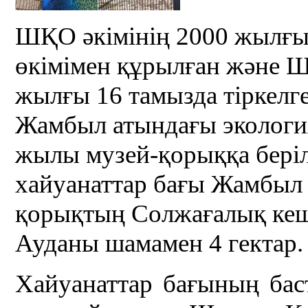
ШҚО әкімінің 2000 жылғы
өкімімен құрылған және Ш
жылғы 16 тамызда тіркелг
Жамбыл атындағы экологи
жылы музей-қорыққа беріл
хайуанаттар бағы Жамбыл 
қорықтың Солжағалық кеше
Ауданы шамамен 4 гектар.
Хайуанаттар бағының баст