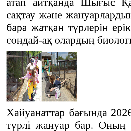
атап айтқанда Шығыс Қ
сақтау және жануарлардың
бара жатқан түрлерін ерік
сондай-ақ олардың биологи
Хайуанаттар бағында 20
түрлі жануар бар. Оның 2