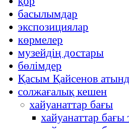
қор
басылымдар
экспозициялар
көрмелер
музейдің достары
бөлімдер
Қасым Қайсенов атынд
солжағалық кешен
хайуанаттар бағы
хайуанаттар бағы