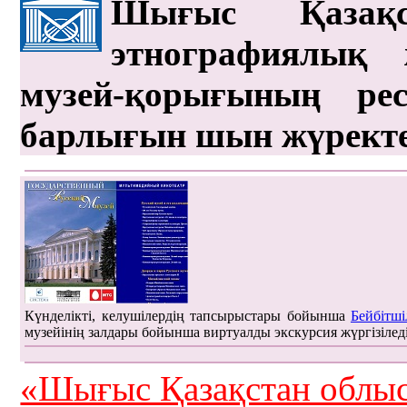
Шығыс Қазақс
этнографиялық 
музей-қорығының рес
барлығын шын жүрект
Күнделікті, келушілердің тапсырыстары бойынша
Бейбітші
музейінің залдары бойынша виртуалды экскурсия жүргізілед
«Шығыс Қазақстан облыс