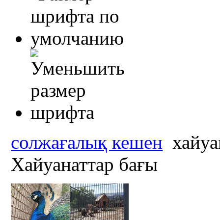
солжағалық кешен
хайуа
Хайуанаттар бағы