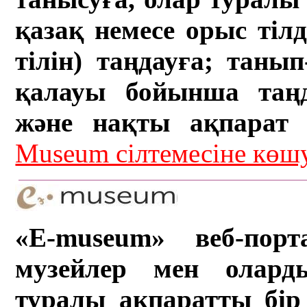
қазақ немесе орыс тіл
тілін) таңдауға; танып-
қалауы бойынша таң
және нақты ақпарат а
Museum сілтемесіне кө
«E-museum» веб-порт
музейлер мен олард
туралы ақпаратты бір 