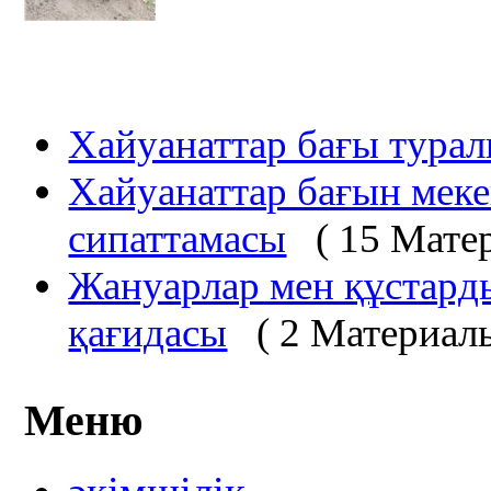
Хайуанаттар бағы турал
Хайуанаттар бағын меке
сипаттамасы
( 15 Мате
Жануарлар мен құстарды
қағидасы
( 2 Материал
Меню