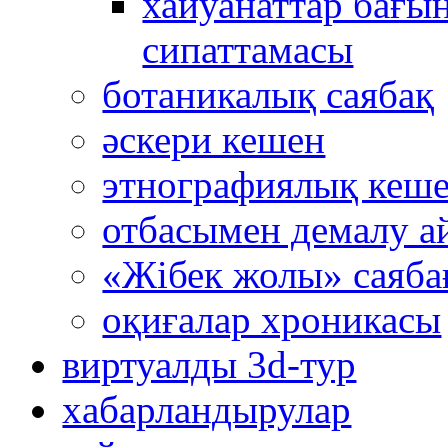
хайуанаттар бағын
сипаттамасы
ботаникалық саябақ
әскери кешен
этнографиялық кеш
отбасымен демалу а
«Жібек жолы» саяба
оқиғалар хроникасы
виртуалды 3d-тур
xабарландырулар