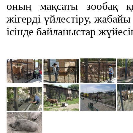
оның мақсаты зообақ қ
жігерді үйлестіру, жабайы
ісінде байланыстар жүйес