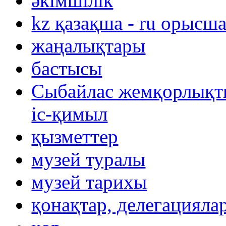
әкімшілік
kz қазақша - ru орысш
жаңалықтары
бастысы
Сыбайлас жемқорлықты
іс-қимыл
қызметтер
музей туралы
музей тарихы
қонақтар, делегацияла