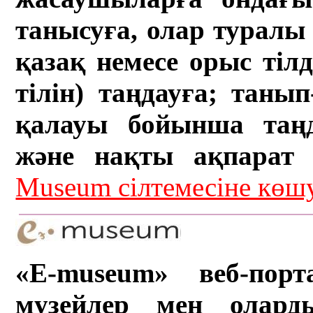
танысуға, олар туралы 
қазақ немесе орыс тіл
тілін) таңдауға; танып-
қалауы бойынша таң
және нақты ақпарат а
Museum сілтемесіне кө
«E-museum» веб-порт
музейлер мен олард