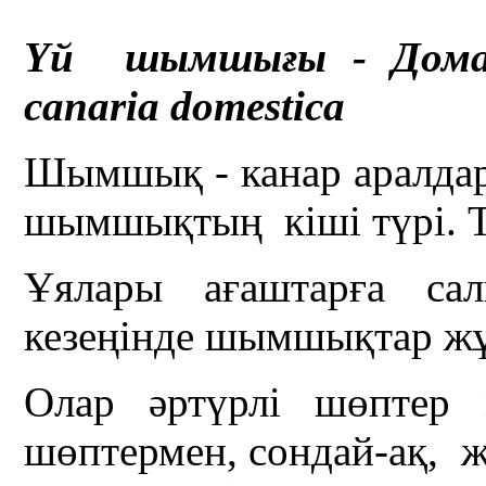
Үй шымшығы - Домаш
canaria domestica
Шымшық - канар аралдар
шымшықтың кіші түрі. Та
Ұялары ағаштарға сал
кезеңінде шымшықтар жұ
Олар әртүрлі шөптер 
шөптермен, сондай-ақ, 