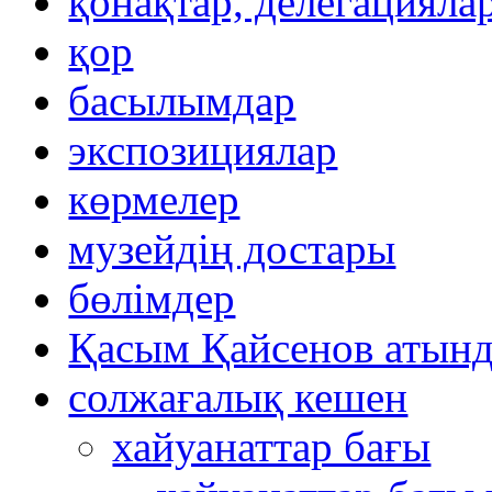
қонақтар, делегацияла
қор
басылымдар
экспозициялар
көрмелер
музейдің достары
бөлімдер
Қасым Қайсенов атынд
солжағалық кешен
хайуанаттар бағы