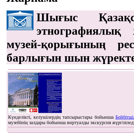
Шығыс Қазақс
этнографиялық 
музей-қорығының рес
барлығын шын жүрект
Күнделікті, келушілердің тапсырыстары бойынша
Бейбітші
музейінің залдары бойынша виртуалды экскурсия жүргізілед