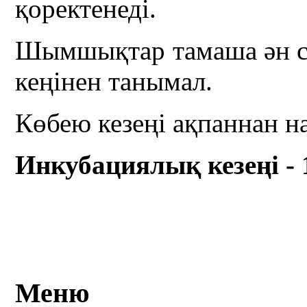
қоректенеді.
Шымшықтар тамаша ән с
кеңінен танымал.
Көбею кезеңі ақпаннан на
Инкубациялық кезеңі - 
Меню