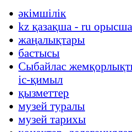
әкімшілік
kz қазақша - ru орысш
жаңалықтары
бастысы
Сыбайлас жемқорлықты
іс-қимыл
қызметтер
музей туралы
музей тарихы