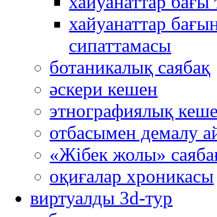
хайуанаттар бағы
хайуанаттар бағын
сипаттамасы
ботаникалық саябақ
әскери кешен
этнографиялық кеш
отбасымен демалу а
«Жібек жолы» саяба
оқиғалар хроникасы
виртуалды 3d-тур