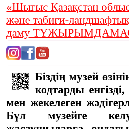
«Шығыс Қазақстан облыс
және табиғи-ландшафты
даму ТҰЖЫРЫМДАМАС
Біздің музей өзін
кодтарды енгізді,
мен жекелеген жәдігер
Бұл музейге кел
жасаушыларға ондағы 