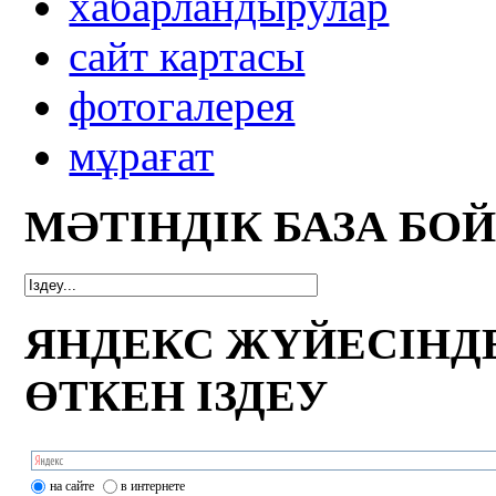
xабарландырулар
сайт картасы
фотогалерея
мұрағат
МӘТІНДІК БАЗА БО
ЯНДЕКС ЖҮЙЕСІНД
ӨТКЕН ІЗДЕУ
на сайте
в интернете