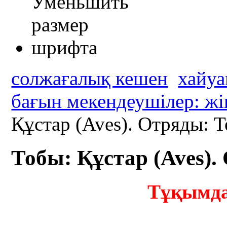
солжағалық кешен
хайуа
бағын мекендеушілер: жі
Құстар (Aves). Отряды: Т
Тобы: Құстар (Aves).
Тұқымда