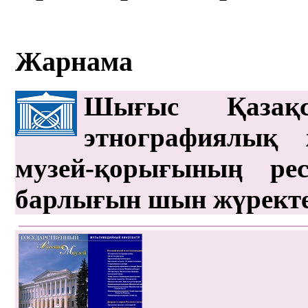
Жарнама
Шығыс Қазақс
этнографиялық 
музей-қорығының рес
барлығын шын жүрект