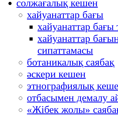
солжағалық кешен
хайуанаттар бағы
хайуанаттар бағы
хайуанаттар бағын
сипаттамасы
ботаникалық саябақ
әскери кешен
этнографиялық кеш
отбасымен демалу а
«Жібек жолы» саяба