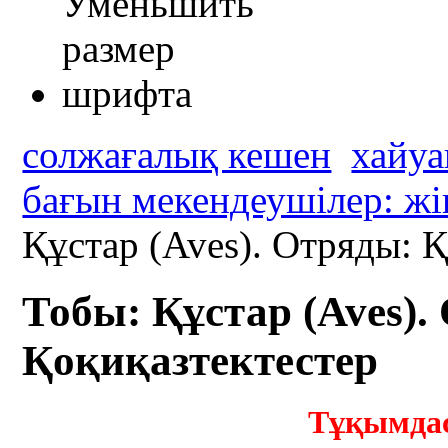
солжағалық кешен
хайуа
бағын мекендеушілер: жі
Құстар (Aves). Отряды: 
Тобы: Құстар (Aves).
Қоқиқазтектестер
Тұқымдас