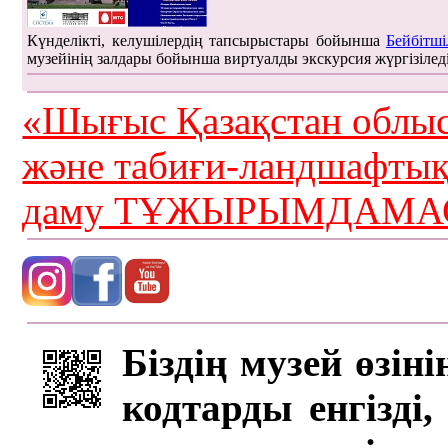
Күнделікті, келушілердің тапсырыстары бойынша
Бейбітші
музейінің залдары бойынша виртуалды экскурсия жүргізілед
«Шығыс Қазақстан облыс
және табиғи-ландшафты
даму ТҰЖЫРЫМДАМАС
Біздің музей өзін
кодтарды енгізді,