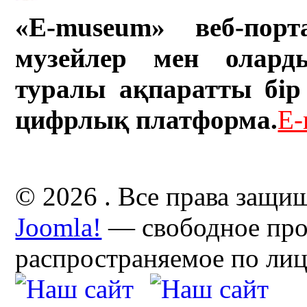
«E-museum» веб-порт
музейлер мен олард
туралы ақпаратты бір 
цифрлық платформа.
E-
© 2026 . Все права защи
Joomla!
— свободное про
распространяемое по ли