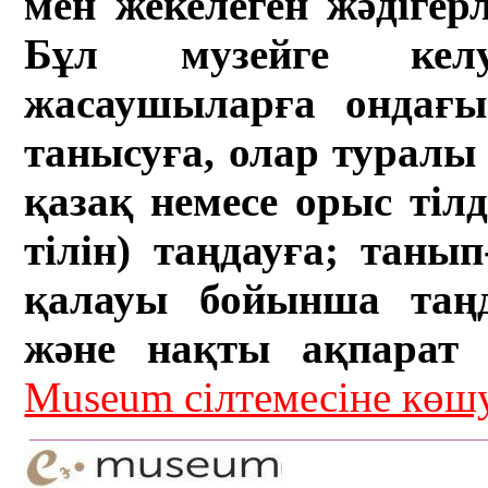
мен жекелеген жәдігер
Бұл музейге кел
жасаушыларға ондағы 
танысуға, олар туралы 
қазақ немесе орыс тіл
тілін) таңдауға; танып-
қалауы бойынша таң
және нақты ақпарат а
Museum сілтемесіне кө