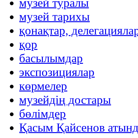
музей туралы
музей тарихы
қонақтар, делегацияла
қор
басылымдар
экспозициялар
көрмелер
музейдің достары
бөлімдер
Қасым Қайсенов атынд