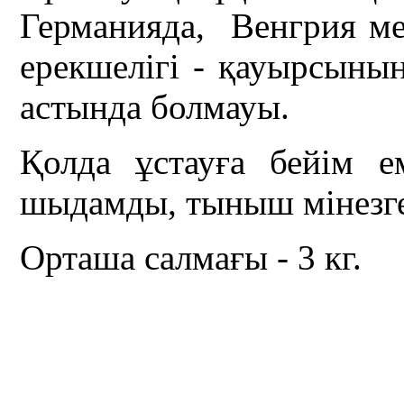
Германияда, Венгрия ме
ерекшелігі - қауырсын
астында болмауы.
Қолда ұстауға бейім ем
шыдамды, тыныш мінезге
Орташа салмағы - 3 кг.