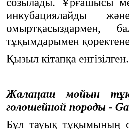
созылады. Ұрғашысы ме
инкубациялайды жән
омыртқасыздармен, б
тұқымдарымен қоректене
Қызыл кітапқа енгізілген.
Жалаңаш мойын тұ
голошейной породы - Ga
Бұл тауық тұқымының о