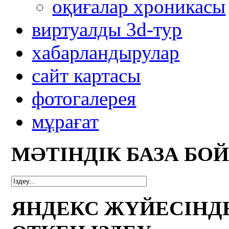
оқиғалар хроникасы
виртуалды 3d-тур
xабарландырулар
сайт картасы
фотогалерея
мұрағат
МӘТІНДІК БАЗА БО
ЯНДЕКС ЖҮЙЕСІНД