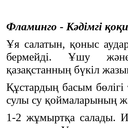
Фламинго
-
Кәдімгі қоқ
Ұя салатын, қоныс ауда
бермейді. Ұшу жән
қазақстанның бүкіл жазы
Құстардың басым бөлігі 
сулы су қоймаларының ж
1-2 жұмыртқа салады. И