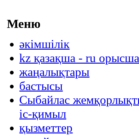
Меню
әкімшілік
kz қазақша - ru орысш
жаңалықтары
бастысы
Сыбайлас жемқорлықты
іс-қимыл
қызметтер