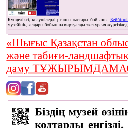
Күнделікті, келушілердің тапсырыстары бойынша
Бейбітші
музейінің залдары бойынша виртуалды экскурсия жүргізілед
«Шығыс Қазақстан облыс
және табиғи-ландшафты
даму ТҰЖЫРЫМДАМАС
Біздің музей өзін
кодтарды енгізді,