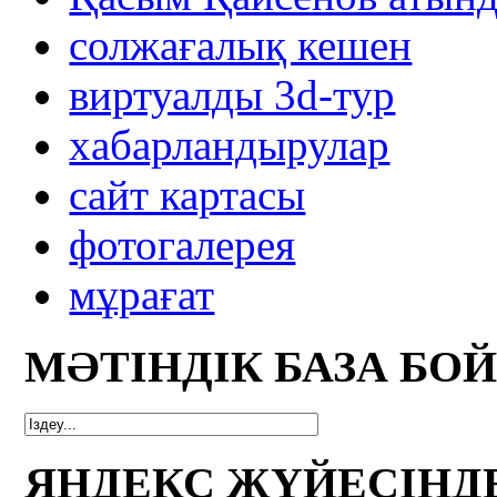
солжағалық кешен
виртуалды 3d-тур
xабарландырулар
сайт картасы
фотогалерея
мұрағат
МӘТІНДІК БАЗА БО
ЯНДЕКС ЖҮЙЕСІНД