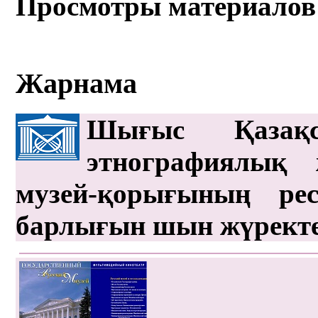
Просмотры материалов
Жарнама
Шығыс Қазақс
этнографиялық 
музей-қорығының рес
барлығын шын жүрект