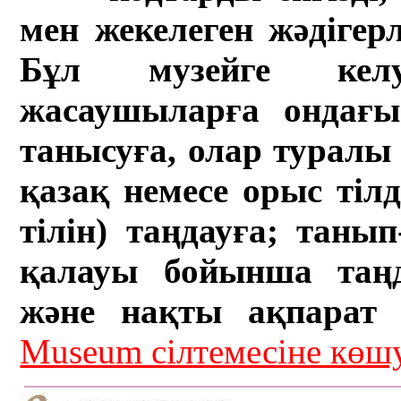
мен жекелеген жәдігер
Бұл музейге кел
жасаушыларға ондағы 
танысуға, олар туралы 
қазақ немесе орыс тіл
тілін) таңдауға; танып-
қалауы бойынша таң
және нақты ақпарат а
Museum сілтемесіне кө