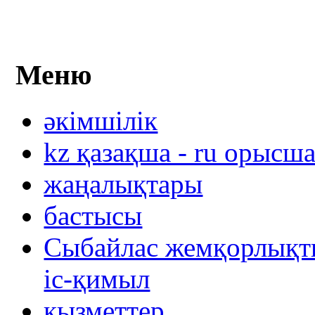
Меню
әкімшілік
kz қазақша - ru орысш
жаңалықтары
бастысы
Сыбайлас жемқорлықты
іс-қимыл
қызметтер