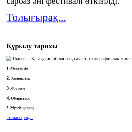
сарбаз әні фестивалі өткізілді.
Толығырақ...
Құрылу тарихы
1. Мектептік
2.
Халықтық
3 .
Филиал
4.
Облыстық
5. Музей-қорық
Толығырақ...