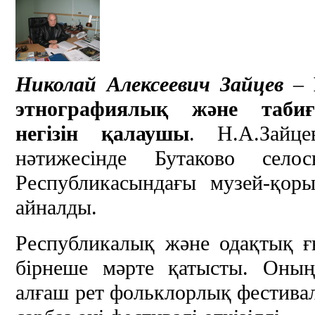
Николай Алексеевич Зайцев
–
этнографиялық және табиғ
негізін қалаушы
. Н.А.Зайц
нәтижесінде Бутаково село
Республикасындағы музей-қоры
айналды.
Республикалық және одақтық ғ
бірнеше мәрте қатысты. Оның
алғаш рет фольклорлық фестивал