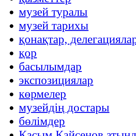
музей туралы
музей тарихы
қонақтар, делегацияла
қор
басылымдар
экспозициялар
көрмелер
музейдің достары
бөлімдер
Қасым Қайсенов атынд