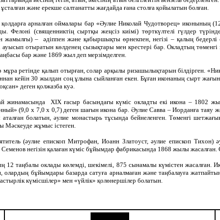
п ұсталған және ерекше салтанатты жағдайда ғана столға қойылатын болған.
 қолдарға арналған оймалары бар «Әулие Николай Чудотворец» иконының (12,1
ы. Фелоні (священниктің сыртқы жеңсіз киімі) төрткүлтелі гүлдер түрінд
 жамылғы) – әдіппен және қабыршықты өрнекпен, негізі – қалың бедерлі өс
і ауысып отыратын көлденең сызықтары мен крестері бар. Окладтың төменгі
таңбасы бар және 1869 жыл деп мерзімделген.
 мұра ретінде қалып отырған, солар арқылы ризашылықтарын білдірген. «Ни
ннан кейін 30 жылдан соң ұлына сыйланған екен. Бұған иконаның сырт жағын
оқсан» деген қолжазба куә.
й жинамасында ХІХ ғасыр басындағы күміс окладты екі икона – 1802 ж
ный» (9,0 х 7,0 х 0,7) деген шағын икона бар. Әулие Савва – Иорданға таяу 
 аталған болатын, әулие монастырь тұсында бейнеленген. Төменгі шетжағын
 Мәскеуде жұмыс істеген.
ятитель (әулие епископ Митрофан, Иоанн Златоуст, әулие епископ Тихон)
Семенов негізін қалаған күміс бұйымдар фабрикасында 1868 жылы жасалған.
 12 таңбалы оклады көлемді, шекімелі, 875 сынамалы күмістен жасалған. Ико
ан, олардың бұйымдары базарда сатуға арналмаған және таңбалауға жатпайтын
настырлік күмісшілер» мен «үйлік» қолөнершілер болатын.