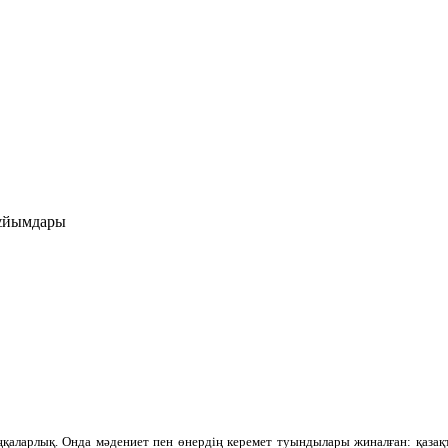
бұйымдары
аларлық. Онда мәдениет пен өнердің керемет туындылары жиналған: қазақта