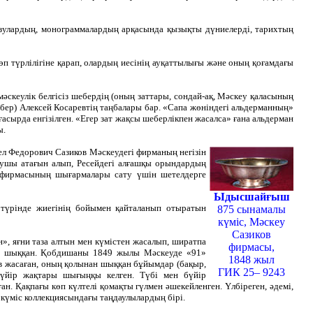
жазулардың, монограммалардың арқасында қызықты дүниелерді, тарихтың
п түрлілігіне қарап, олардың иесінің ауқаттылығы және оның қоғамдағы
скеулік белгісіз шебердің (оның заттары, сондай-ақ, Мәскеу қаласының
бер) Алексей Косаревтің таңбалары бар. «Сапа жөніндегі альдерманның»
асырда енгізілген. «Егер зат жақсы шеберлікпен жасалса» ғана альдерман
ы.
л Федорович Сазиков Мәскеудегі фирманың негізін
ушы атағын алып, Ресейдегі алғашқы орындардың
ов фирмасының шығармалары сату үшін шетелдерге
Ыдысшайғыш
 түрінде жиегінің бойымен қайталанып отыратын
875 сынамалы
күміс, Мәскеу
Сазиков
ан», яғни таза алтын мен күмістен жасалып, ширатпа
фирмасы,
лып шыққан. Қобдишаны 1849 жылы Мәскеуде «91»
1848 жыл
в жасаған, оның қолынан шыққан бұйымдар (бақыр,
ГИК 25– 9243
бүйір жақтары шығыңқы келген. Түбі мен бүйір
н. Қақпағы көп күлтелі қомақты гүлмен әшекейленген. Үлбіреген, әдемі,
күміс коллекциясындағы таңдаулылардың бірі.