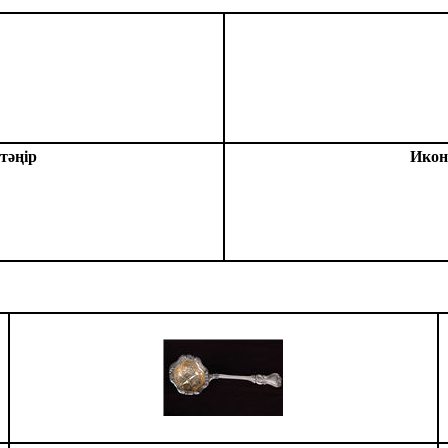
тәңір
Икон