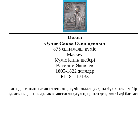
Икона
Әулие Савва Освященный
875 сынамалы күміс
Мәскеу
Күміс ісінің шебері
Василий Яковлев
1805-1822 жылдар
КП 8 – 17138
Тағы да: мынаны атап өткен жөн, күміс коллекциядағы бүкіл осынау 
қаласының антикварлық комиссиялық дүкендерінен де қолжетімді бағамен