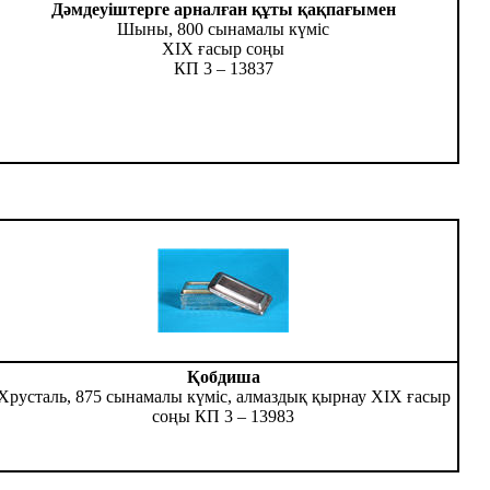
Дәмдеуіштерге арналған құты қақпағымен
Шыны, 800 сынамалы күміс
ХІХ ғасыр соңы
КП 3 – 13837
Қобдиша
Хрусталь, 875 сынамалы күміс, алмаздық қырнау ХІХ ғасыр
соңы КП 3 – 13983