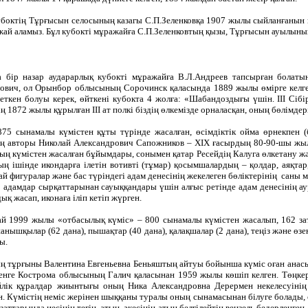
боктің Тұрғысын селосының казагы С.П.Зеленковқа 1907 жылы сыйланғанын куә
жай аламыз. Бұл кубокті мұражайға С.П.Зеленковтың қызы, Тұрғысын ауылын
а бір назар аударарлық кубокті мұражайға В.Л.Андреев тапсырған болаты
вич, ол Орынбор облысының Сорочинск қаласында 1889 жылы өмірге келген. 
еткен болуы керек, өйткені кубокта 4 жолға: «Шабандоздығы үшін. ІІІ Сібір
ің 1872 жылы құрылған ІІІ ат полкі біздің өлкемізде орналасқан, оның бөлімде
75 сынамалы күмістен құты түрінде жасалған, өсімдіктік ойма өрнекпен (
ің авторы Николай Александрович Сапожников – ХІХ ғасырдың 80-90-шы жыл
ның күмістен жасалған бұйымдары, сонымен қатар Ресейдің Калуга өлкетану ж
ң ішінде икондарға ілетін вотивті (тұмар) қосымшалардың – қолдар, аяқтар,
й фигуралар және бас түріндегі адам денесінің жекелеген бөліктерінің саны 
 адамдар сырқаттарынан сауыққандары үшін алғыс ретінде адам денесінің аур
ық жасап, иконаға іліп кетіп жүрген.
 1999 жылы «отбасылық күміс» – 800 сынамалы күмістен жасалып, 162 зат
шанышқылар (62 дана), пышақтар (40 дана), қалақшалар (2 дана), теңіз және өз
ы.
ың тұрғыны Валентина Евгеньевна Беньяштың айтуы бойынша күміс оған ана
менге Кострома облысының Галич қаласынан 1959 жылы көшіп келген. Төңкері
сүйлік құралдар жиынтығы оның Ника Александровна Дерермен некелесуін
. Күмістің неміс жерінен шыққаны туралы оның сынамасынан білуге болады, ө
ттарында иесінің тегін, атын, әкесінің атын белгілейтін вензель бедерленге