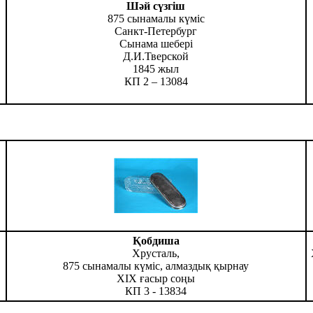
Шәй сүзгіш
875 сынамалы күміс
Санкт-Петербург
Сынама шебері
Д.И.Тверской
1845 жыл
КП 2 – 13084
Қобдиша
Хрусталь,
875 сынамалы күміс, алмаздық қырнау
ХІХ ғасыр соңы
КП 3 - 13834