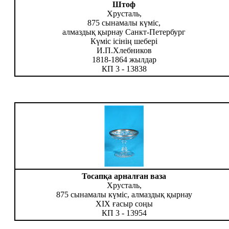
Штоф
Хрусталь,
875 сынамалы күміс,
алмаздық қырнау Санкт-Петербург
Күміс ісінің шебері
И.П.Хлебников
1818-1864 жылдар
КП 3 - 13838
Тосапқа арналған ваза
Хрусталь,
875 сынамалы күміс, алмаздық қырнау
ХІХ ғасыр соңы
КП 3 - 13954