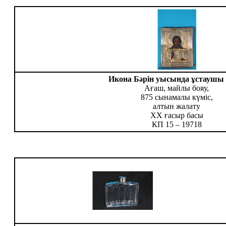
Икона Бәрін уысында ұстаушы 
Ағаш, майлы бояу,
875 сынамалы күміс,
алтын жалату
ХХ ғасыр басы
КП 15 – 19718