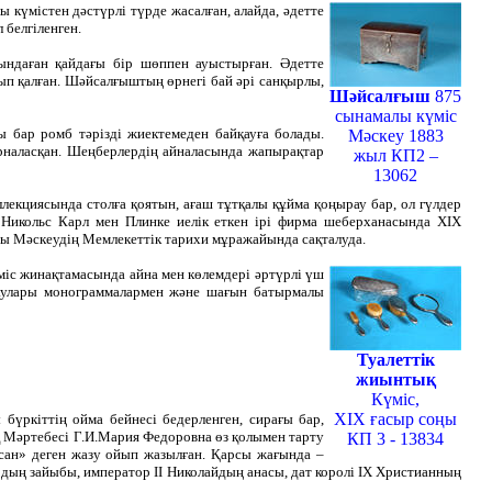
 күмістен дәстүрлі түрде жасалған, алайда, әдетте
 белгіленген.
ындаған қайдағы бір шөппен ауыстырған. Әдетте
ып қалған. Шәйсалғыштың өрнегі бай әрі санқырлы,
Шәйсалғыш
875
сынамалы күміс
ы бар ромб тәрізді жиектемеден байқауға болады.
Мәскеу 1883
орналасқан. Шеңберлердің айналасында жапырақтар
жыл КП2 –
13062
лекциясында столға қоятын, ағаш тұтқалы құйма қоңырау бар, ол гүлдер
. Никольс Карл мен Плинке иелік еткен ірі фирма шеберханасында ХІХ
ры Мәскеудің Мемлекеттік тарихи мұражайында сақталуда.
міс жинақтамасында айна мен көлемдері әртүрлі үш
қтаулары монограммалармен және шағын батырмалы
Туалеттік
жиынтық
Күміс,
ХІХ ғасыр соңы
бүркіттің ойма бейнесі бедерленген, сирағы бар,
 Мәртебесі Г.И.Мария Федоровна өз қолымен тарту
КП 3 - 13834
қсан» деген жазу ойып жазылған. Қарсы жағында –
рдың зайыбы, император ІІ Николайдың анасы, дат королі ІХ Христианның