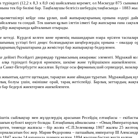
түріндегі (12,2 х 8,3 х 8,0 см) шәйсалғыш керемет, ол Мәскеуде 875 сынамалы
рнына тек бір бөлімі бар. Таңбалаушы белгісіз шебердің таңбасында – 1883 жыл
қызметшілері кейде оны ұрлап, шәй жапырақтарының орнына өздері дай
алғыш та сондай. Тек шағын құлып ілетін ілмегі бар жапсырма ғана сақтал
 бүйір жақтарында қайталанып отырады.
е кетеді. Күрделі келген көне өрменің нышандарын өзара өрілген таспалар
ақпағының үстіңгі беті дөңес болғандықтан шеңберлердің орнына – овалдар 
лдарының бұрыштарына да жемістері бар жапырақтар бедерленен.
е дейінгі Ресейдегі дворяндар тұрмысының ажырамас элементі. Мұражай кол
алқа түріндегі бедерлі өрнекпен, шекіме және түйіршікпен әшекейленген
 Санкт-Петербургте жасалған. Бүгінде осы фирманың шәй сервиздері, вазала
к жиынтық әдетте щеткадан, тарақтан және айнадан тұратын. Мұражайдың кү
лық болуы үшін, өкінішке орай, тарақ жетіспейді. Барлық заттардың жа
ы бар бедерлі жиектермен әшекейленген.
іштік сыйлықтар мен жүлделердің арасынан Ресейдің елтаңбасы – екібасты 
шағын кубокті көруге болады. Елтаңбаның айналасына – «Оның Императорлық
деген, төменде жалғасы – бір жолға «С.П.Зеленковқа 1907 жылғы 25 желто
 орналасатын бос жер. Мария Федоровна – патшайым, император ІІІ Александ
л 1847 жылы 14 қарашада дүниеге келген, 1894 жылдан бастап жесір қалған.