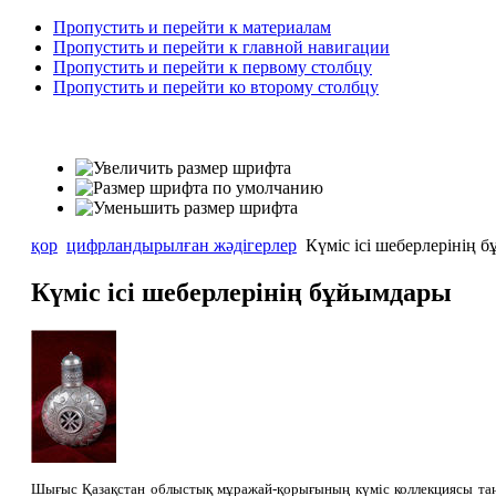
Пропустить и перейти к материалам
Пропустить и перейти к главной навигации
Пропустить и перейти к первому столбцу
Пропустить и перейти ко второму столбцу
қор
цифрландырылған жәдігерлер
Күміс ісі шеберлерінің 
Күміс ісі шеберлерінің бұйымдары
Шығыс Қазақстан облыстық мұражай-қорығының күміс коллекциясы таңқ