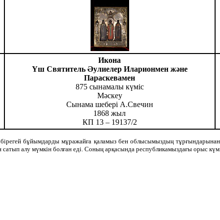
Икона
Үш Святитель Әулиелер Иларионмен және
Параскевамен
875 сынамалы күміс
Мәскеу
Сынама шебері А.Свечин
1868 жыл
КП 13 – 19137/2
бір бірегей бұйымдарды мұражайға қаламыз бен облысымыздың тұрғындарынан
 сатып алу мүмкін болған еді. Соның арқасында республикамыздағы орыс күмі