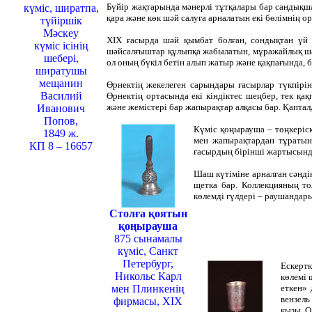
Бүйір жақтарында мәнерлі тұтқалары бар сандықша 
күміс, ширатпа,
қара және көк шәй салуға арналатын екі бөлімнің о
түйіршік
Мәскеу
ХІХ ғасырда шәй қымбат болған, сондықтан үй 
күміс ісінің
шәйсалғыштар құлыпқа жабылатын, мұражайлық шәйс
шебері,
ол оның бүкіл бетін алып жатыр және қақпағында,
ширатушы
мещанин
Өрнектің жекелеген сарындары ғасырлар түкпірін
Василий
Өрнектің ортасында екі кіндіктес шеңбер, тек қ
және жемістері бар жапырақтар алқасы бар. Қапта
Иванович
Попов,
Күміс қоңырауша – төңкеріск
1849 ж.
мен жапырақтардан тұратын 
КП 8 – 16657
ғасырдың бірінші жартысында
Шаш күтіміне арналған сәнді
щетка бар. Коллекцияның то
көлемді гүлдері – раушандар
Столға қоятын
қоңырауша
875 сынамалы
күміс, Санкт
Петербург,
Ескертк
Никольс Карл
көлемі 
мен Плинкенің
еткен» 
вензель
фирмасы, ХІХ
қызы. О