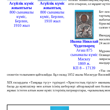
Асүйлік күміс
Асүйлік күміс
өтіп отырған, ол мұқият күті
жиынтығы
жиынтық
Бет пен
800 сынамалы
800 сынамалы
тартымд
күміс,
күміс, Берлин,
жабатын
Берлин,
1910 жыл
біркелк
1910 жыл
салған 
Икондар
жасалға
Икона Николай
24 желт
Чудотворец
Ағаш 875
Мұража
сынамалы күміс
Освящен
Мәскеу
лаврасы
жылдары
1869 ж.
КП 8 – 17139
«Үш св
сюжетін толығымен қайталайды. Бұл оклад 1852 жылы Мәскеуде Василий 
ХІХ ғасырдағы «Тамұққа түсу» түріндегі «Христостың тірілуі» иконының
басқа да күмісшілер мен алтын ісінің шеберлері айтарлықтай көп болғ
жұмыс істеген алтын және күміс істерінің патриархтары, «қазыналық мо