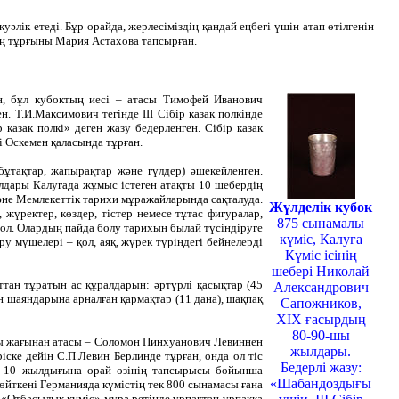
лік етеді. Бұр орайда, жерлесіміздің қандай еңбегі үшін атап өтілгенін
ың тұрғыны Мария Астахова тапсырған.
н, бұл кубоктың иесі – атасы Тимофей Иванович
Т.И.Максимович тегінде ІІІ Сібір казак полкінде
 казак полкі» деген жазу бедерленген. Сібір казак
рі Өскемен қаласында тұрған.
бұтақтар, жапырақтар және гүлдер) әшекейленген.
дары Калугада жұмыс істеген атақты 10 шебердің
әне Мемлекеттік тарихи мұражайларында сақталуда.
Жүлделік кубок
 жүректер, көздер, тістер немесе тұтас фигуралар,
875 сынамалы
мол. Олардың пайда болу тарихын былай түсіндіруге
күміс, Калуга
у мүшелері – қол, аяқ, жүрек түріндегі бейнелерді
Күміс ісінің
шебері Николай
тан тұратын ас құралдарын: әртүрлі қасықтар (45
Александрович
ен шаяндарына арналған қармақтар (11 дана), шақпақ
Сапожников,
ХІХ ғасырдың
80-90-шы
сы жағынан атасы – Соломон Пинхуанович Левиннен
жылдары.
ске дейін С.П.Левин Берлинде тұрған, онда ол тіс
Бедерлі жазу:
ің 10 жылдығына орай өзінің тапсырысы бойынша
«Шабандоздығы
йткені Германияда күмістің тек 800 сынамасы ғана
н. «Отбасылық күміс» мұра ретінде ұрпақтан-ұрпаққа