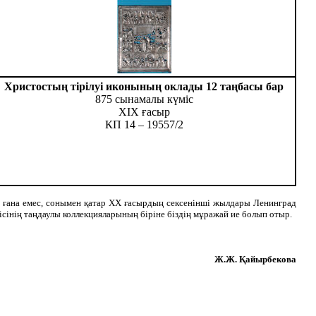
Христостың тірілуі иконының оклады 12 таңбасы бар
875 сынамалы күміс
ХІХ ғасыр
КП 14 – 19557/2
 ғана емес, сонымен қатар ХХ ғасырдың сексенінші жылдары Ленинград
сінің таңдаулы коллекцияларының біріне біздің мұражай ие болып отыр.
Ж.Ж. Қайырбекова