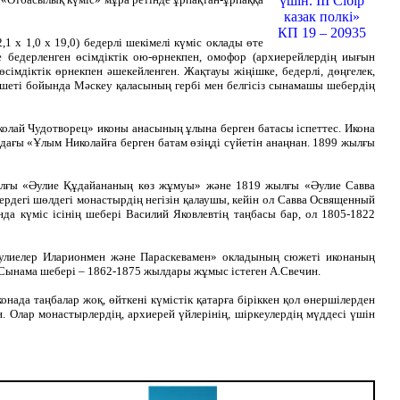
үшін. ІІІ Сібір
казак полкі»
КП 19 – 20935
 х 1,0 х 19,0) бедерлі шекімелі күміс оклады өте
е бедерленген өсімдіктік ою-өрнекпен, омофор (архиерейлердің иығын
імдіктік өрнекпен әшекейленген. Жақтауы жіңішке, бедерлі, дөңгелек,
 шеті бойында Мәскеу қаласының гербі мен белгісіз сынамашы шебердің
колай Чудотворец» иконы анасының ұлына берген батасы іспеттес. Икона
дағы «Ұлым Николайға берген батам өзіңді сүйетін анаңнан. 1899 жылғы
ылғы «Әулие Құдайананың көз жұмуы» және 1819 жылғы «Әулие Савва
жердегі шөлдегі монастырдің негізін қалаушы, кейін ол Савва Освященный
да күміс ісінің шебері Василий Яковлевтің таңбасы бар, ол 1805-1822
 әулиелер Иларионмен және Параскевамен» окладының сюжеті иконаның
 Сынама шебері – 1862-1875 жылдары жұмыс істеген А.Свечин.
нада таңбалар жоқ, өйткені күмістік қатарға біріккен қол өнершілерден
. Олар монастырлердің, архиерей үйлерінің, шіркеулердің мүддесі үшін