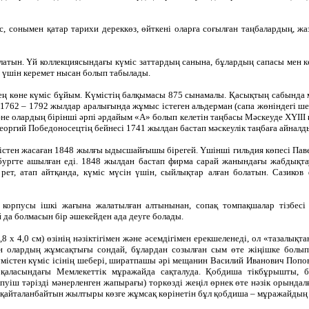
ес, сонымен қатар тарихи дереккөз, өйткені оларға соғылған таңбалардың, 
латын. Үй коллекциясындағы күміс заттардың санына, бұлардың сапасы мен кө
у үшін керемет нысан болып табылады.
ң көне күміс бұйым. Күмістің балқымасы 875 сынамалы. Қасықтың сабында мә
1762 – 1792 жылдар аралығында жұмыс істеген альдерман (сапа жөніндегі ше
не олардың бірінші әрпі әрдайым «А» болып келетін таңбасы Мәскеуде ХҮІІІ ғ
Георгий Победоносецтің бейнесі 1741 жылдан бастап мәскеулік таңбаға айналд
істен жасаған 1848 жылғы ыдысшайғышы бірегей. Үшінші гильдия көпесі Паве
ургте ашылған еді. 1848 жылдан бастап фирма сарай жанындағы жабдықта
рет, атап айтқанда, күміс мүсін үшін, сыйлықтар алған болатын. Сазик
орпусы ішкі жағына жалатылған алтынынан, сопақ томпақшалар тізбесі
й да болмасын бір әшекейден ада деуге болады.
8 х 4,0 см) өзінің нәзіктігімен және әсемдігімен ерекшеленеді, ол «тазалықт
ан олардың жұмсақтығы сондай, бұлардан созылған сым өте жіңішке бо
үмістен күміс ісінің шебері, ширатпашы әрі мещанин Василий Иванович Попо
қаласындағы Мемлекеттік мұражайда сақталуда. Қобдиша тікбұрышты, 
уіш тәрізді мәнерленген жапырағы) торкөзді жеңіл өрнек өте нәзік орындалға
, қайталанбайтын жылтыры көзге жұмсақ көрінетін бұл қобдиша – мұражайдың 