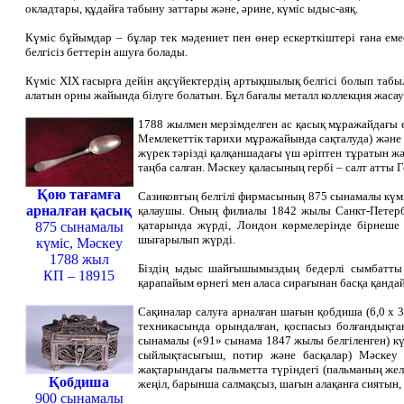
окладтары, құдайға табыну заттары және, әрине, күміс ыдыс-аяқ.
Күміс бұйымдар – бұлар тек мәдениет пен өнер ескерткіштері ғана ем
белгісіз беттерін ашуға болады.
Күміс ХІХ ғасырға дейін ақсүйектердің артықшылық белгісі болып табы
алатын орны жайында білуге болатын. Бұл бағалы металл коллекция жаса
1788 жылмен мерзімделген ас қасық мұражайдағы е
Мемлекеттік тарихи мұражайында сақталуда) және 
жүрек тәрізді қалқаншадағы үш әріптен тұратын жә
таңба салған. Мәскеу қаласының гербі – салт атты 
Қою тағамға
Сазиковтың белгілі фирмасының 875 сынамалы күм
арналған қасық
қалаушы. Оның филиалы 1842 жылы Санкт-Петерб
қатарында жүрді, Лондон көрмелерінде бірнеше 
875 сынамалы
шығарылып жүрді.
күміс, Мәскеу
1788 жыл
Біздің ыдыс шайғышымыздың бедерлі сымбатты к
КП – 18915
қарапайым өрнегі мен аласа сирағынан басқа қанда
Сақиналар салуға арналған шағын қобдиша (6,0 х 3,
техникасында орындалған, қоспасыз болғандықт
сынамалы («91» сынама 1847 жылы белгіленген) к
сыйлықтасығыш, потир және басқалар) Мәскеу 
жақтарындағы пальметта түріндегі (пальманың желп
Қобдиша
жеңіл, барынша салмақсыз, шағын алақанға сиятын
900 сынамалы