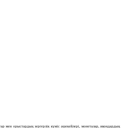
р мен орыстардың зергерлік күміс әшекейлері, монеталар, икондардың