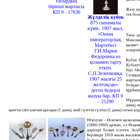
ғасырдың
бірінші жартысы
Жазу ку
КП 9 - 17636
тек бол
Жүлделік кубок
875 сынамалы
күміс, 1907 жыл,
«Оның
Тағы д
императорлық
Максимо
Мәртебесі
қызмет 
әскерін
Г.И.Мария
Федоровна өз
Кубок 8
қолымен тарту
Кубокт
еткен.
бірі. О
С.П.Зеленковқа.
Соларды
1907 жылғы 25
жартыла
желтоқсан»
болады:
деген бедерлі
құрбанд
жазуы бар. КП 0
Мұражай
– 21290
дана), 
қантты іліп алатын қысқаш (1 дана), шай сүзетін сүзгіш (1 дана) сатып алд
Өткізуші – Өскемен қаласын
(1880-1969) қалған, ол Өске
дәрігері болып істеген. А
Берлинде 1910 жылы жасалған
болған. Жиынтықтың барлық за