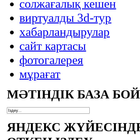
солжағалық кешен
виртуалды 3d-тур
xабарландырулар
сайт картасы
фотогалерея
мұрағат
МӘТІНДІК БАЗА БО
ЯНДЕКС ЖҮЙЕСІНД