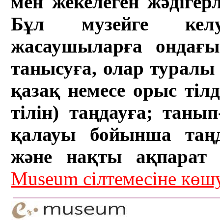
мен жекелеген жәдігер
Бұл музейге кел
жасаушыларға ондағы 
танысуға, олар туралы 
қазақ немесе орыс тіл
тілін) таңдауға; танып-
қалауы бойынша таң
және нақты ақпарат а
Museum сілтемесіне кө