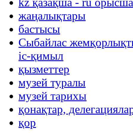
kz қазақша - ru орысш
жаңалықтары
бастысы
Сыбайлас жемқорлықты
іс-қимыл
қызметтер
музей туралы
музей тарихы
қонақтар, делегацияла
қор