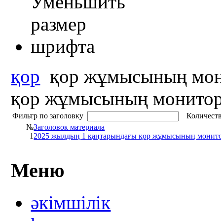
қор
қор жұмысының мон
қор жұмысының монитор
Фильтр по заголовку
Количеств
№
Заголовок материала
1
2025 жылдың 1 қаңтарындағы қор жұмысының монит
Меню
әкімшілік