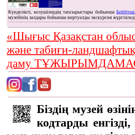
Күнделікті, келушілердің тапсырыстары бойынша
Бейбітші
музейінің залдары бойынша виртуалды экскурсия жүргізілед
«Шығыс Қазақстан облыс
және табиғи-ландшафты
даму ТҰЖЫРЫМДАМАС
Біздің музей өзін
кодтарды енгізді,