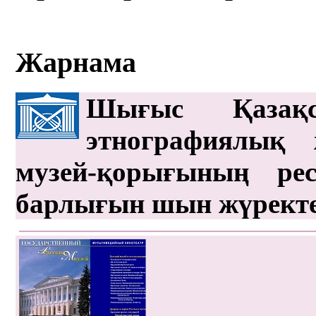
Жарнама
Шығыс Қазақс
этнографиялық 
музей-қорығының рес
барлығын шын жүрект