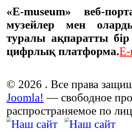
«E-museum» веб-порт
музейлер мен олард
туралы ақпаратты бір 
цифрлық платформа.
E-
© 2026 . Все права защи
Joomla!
— свободное про
распространяемое по ли