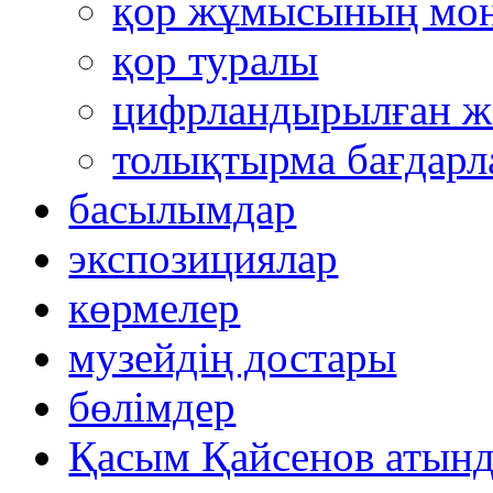
қор жұмысының мон
қор туралы
цифрландырылған ж
толықтырма бағдар
басылымдар
экспозициялар
көрмелер
музейдің достары
бөлімдер
Қасым Қайсенов атынд