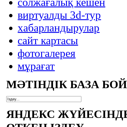
солжағалық кешен
виртуалды 3d-тур
xабарландырулар
сайт картасы
фотогалерея
мұрағат
МӘТІНДІК БАЗА БО
ЯНДЕКС ЖҮЙЕСІНД