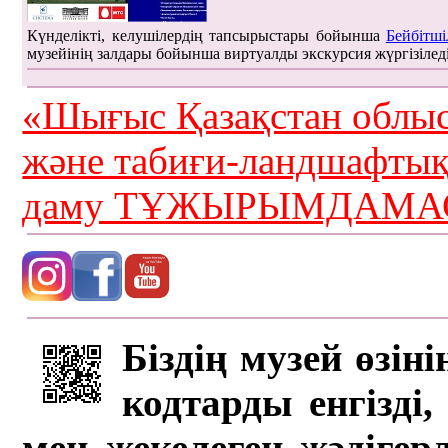
Күнделікті, келушілердің тапсырыстары бойынша
Бейбітші
музейінің залдары бойынша виртуалды экскурсия жүргізілед
«Шығыс Қазақстан облыс
және табиғи-ландшафты
даму ТҰЖЫРЫМДАМАС
Біздің музей өзін
кодтарды енгізді,
мен жекелеген жәдігер