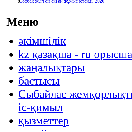
8
Зообақ жыл он екі ай жұмыс істейді. 2020
Меню
әкімшілік
kz қазақша - ru орысш
жаңалықтары
бастысы
Сыбайлас жемқорлықты
іс-қимыл
қызметтер