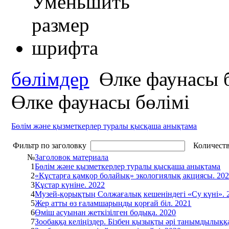
бөлімдер
Өлке фаунасы 
Өлке фаунасы бөлімі
Бөлім және қызметкерлер туралы қысқаша анықтама
Фильтр по заголовку
Количеств
№
Заголовок материала
1
Бөлім және қызметкерлер туралы қысқаша анықтама
2
«Құстарға қамқор болайық» экологиялық акциясы. 20
3
Құстар күніне. 2022
4
Музей-қорықтың Солжағалық кешеніндегі «Су күні». 
5
Жер атты өз ғаламшарыңды қорғай біл. 2021
6
Өміш асуынан жеткізілген бодықа. 2020
7
Зообаққа келіңіздер. Бізбен қызықты әрі танымдылыққ