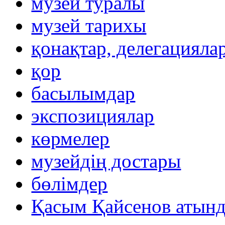
музей туралы
музей тарихы
қонақтар, делегацияла
қор
басылымдар
экспозициялар
көрмелер
музейдің достары
бөлімдер
Қасым Қайсенов атынд