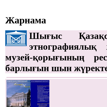
Жарнама
Шығыс Қазақс
этнографиялық 
музей-қорығының рес
барлығын шын жүрект