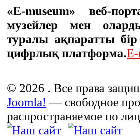
«E-museum» веб-порт
музейлер мен олард
туралы ақпаратты бір 
цифрлық платформа.
E-
© 2026 . Все права защи
Joomla!
— свободное про
распространяемое по ли