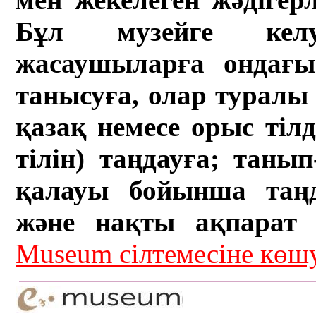
Бұл музейге кел
жасаушыларға ондағы 
танысуға, олар туралы 
қазақ немесе орыс тіл
тілін) таңдауға; танып-
қалауы бойынша таң
және нақты ақпарат а
Museum сілтемесіне кө