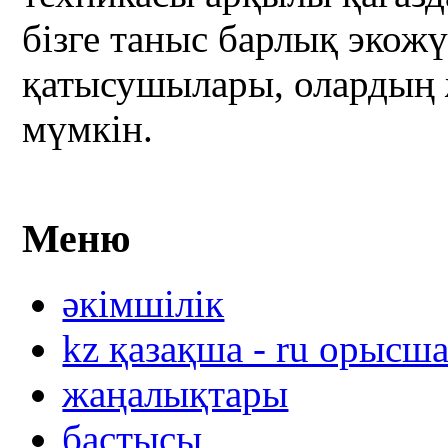
бізге таныс барлық экож
қатысушылары, олардың 
мүмкін.
Меню
әкімшілік
kz қазақша - ru орысш
жаңалықтары
бастысы