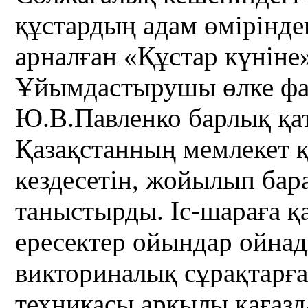
құстардың адам өмірінде
арналған «Құстар күніне»
Ұйымдастырушы өлке фау
Ю.В.Павленко барлық қ
Қазақстанның мемлекет 
кездесетін, жойылып бар
таныстырды. Іс-шараға қ
ересектер ойындар ойнад
викториналық сұрақтарға
техникасы арқылы қағазд