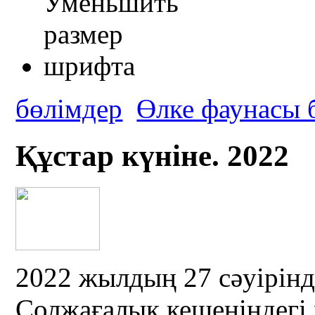
бөлімдер
Өлке фаунасы 
Құстар күніне. 2022
2022 жылдың 27 сәуірін
Солжағалық кешеніндегі 