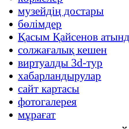
музейдің достары
бөлімдер
Қасым Қайсенов атынд
солжағалық кешен
виртуалды 3d-тур
xабарландырулар
сайт картасы
фотогалерея
мұрағат