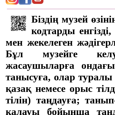
Біздің музей өзін
кодтарды енгізді,
мен жекелеген жәдігер
Бұл музейге кел
жасаушыларға ондағы 
танысуға, олар туралы 
қазақ немесе орыс тіл
тілін) таңдауға; танып-
қалауы бойынша таң