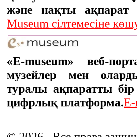
және нақты ақпарат а
Museum сілтемесіне кө
«E-museum» веб-порт
музейлер мен олард
туралы ақпаратты бір 
цифрлық платформа.
E-
© 2026 . Все права защи