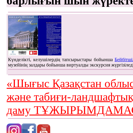
барлығын шын жүрект
Күнделікті, келушілердің тапсырыстары бойынша
Бейбітші
музейінің залдары бойынша виртуалды экскурсия жүргізілед
«Шығыс Қазақстан облыс
және табиғи-ландшафты
даму ТҰЖЫРЫМДАМАС