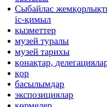
Сыбайлас жемқорлықты
іс-қимыл
қызметтер
музей туралы
музей тарихы
қонақтар, делегацияла
қор
басылымдар
экспозициялар
көрмелер