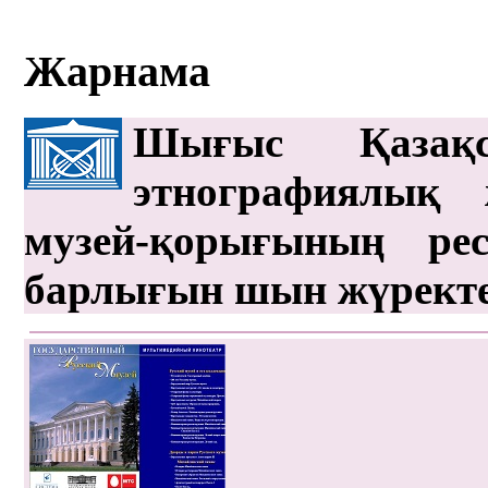
Жарнама
Шығыс Қазақс
этнографиялық 
музей-қорығының рес
барлығын шын жүрект