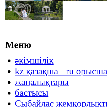
Меню
әкімшілік
kz қазақша - ru орысш
жаңалықтары
бастысы
Сыбайлас жемқорлықты