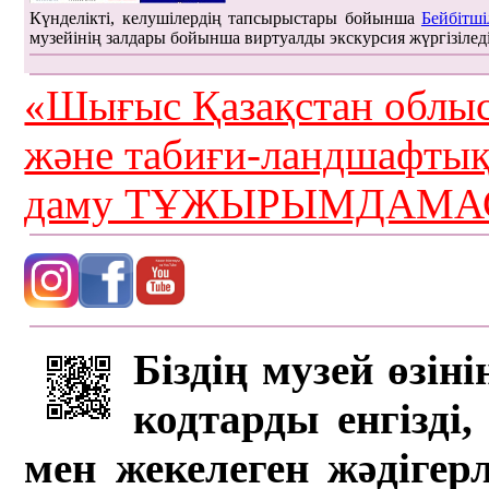
Күнделікті, келушілердің тапсырыстары бойынша
Бейбітші
музейінің залдары бойынша виртуалды экскурсия жүргізілед
«Шығыс Қазақстан облыс
және табиғи-ландшафты
даму ТҰЖЫРЫМДАМАС
Біздің музей өзін
кодтарды енгізді,
мен жекелеген жәдігер