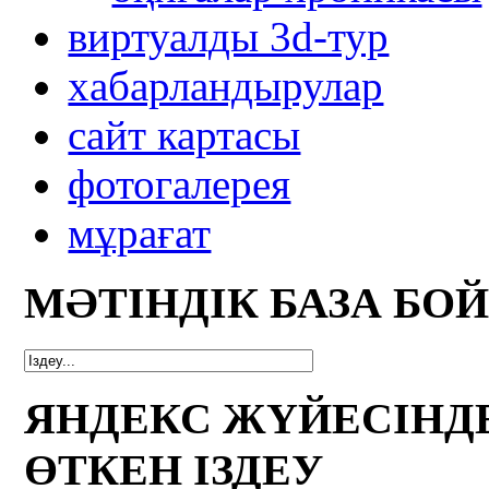
виртуалды 3d-тур
xабарландырулар
сайт картасы
фотогалерея
мұрағат
МӘТІНДІК БАЗА БО
ЯНДЕКС ЖҮЙЕСІНД
ӨТКЕН ІЗДЕУ