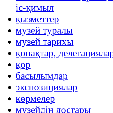
іс-қимыл
қызметтер
музей туралы
музей тарихы
қонақтар, делегацияла
қор
басылымдар
экспозициялар
көрмелер
музейдің достары