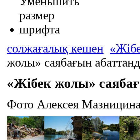
солжағалық кешен
«Жібе
жолы» саябағын абаттан
«Жібек жолы» саяба
Фото Алексея Мазницин