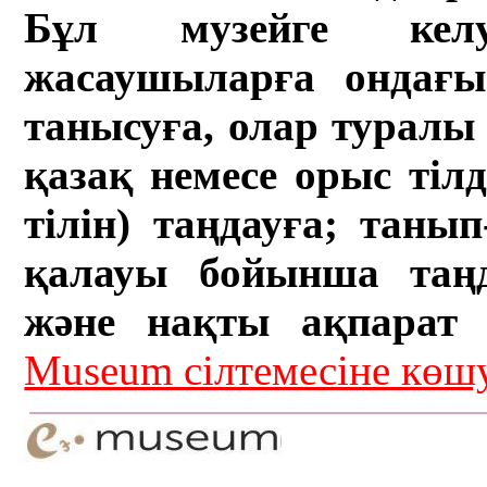
Бұл музейге кел
жасаушыларға ондағы 
танысуға, олар туралы 
қазақ немесе орыс тіл
тілін) таңдауға; танып-
қалауы бойынша таң
және нақты ақпарат а
Museum сілтемесіне кө