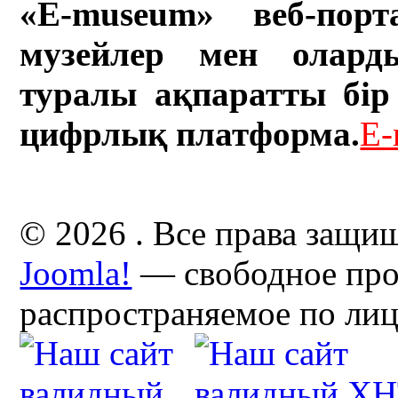
«E-museum» веб-порт
музейлер мен олард
туралы ақпаратты бір 
цифрлық платформа.
E-
© 2026 . Все права защи
Joomla!
— свободное про
распространяемое по ли