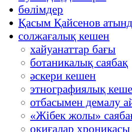
бөлімдер
Қасым Қайсенов атынд
солжағалық кешен
хайуанаттар бағы
ботаникалық саябақ
әскери кешен
этнографиялық кеш
отбасымен демалу а
«Жібек жолы» саяба
оқиғалар хроникасы