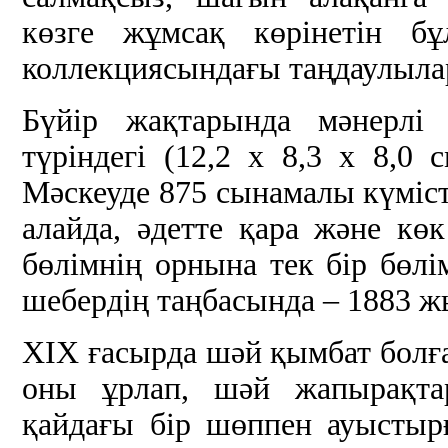
көзге жұмсақ көрінетін б
коллекциясындағы таңдаулылар
Бүйір жақтарында мәнерлі
түріндегі (12,2 х 8,3 х 8,0
Мәскеуде 875 сынамалы күміст
алайда, әдетте қара және кө
бөлімнің орнына тек бір бөлі
шебердің таңбасында – 1883 ж
ХІХ ғасырда шәй қымбат болға
оны ұрлап, шәй жапырақта
қайдағы бір шөппен ауыстыр