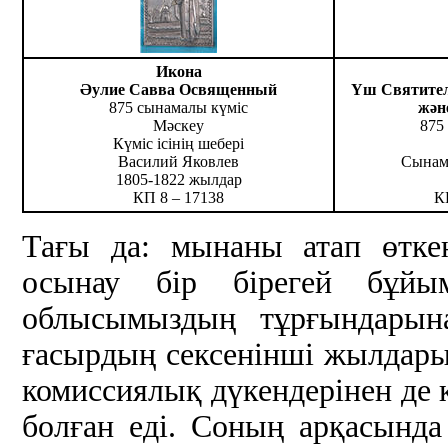
Икона
Әулие Савва Освященный
Үш Святител
875 сынамалы күміс
жән
Мәскеу
875
Күміс ісінің шебері
Василий Яковлев
Сынам
1805-1822 жылдар
КП 8 – 17138
К
Тағы да: мынаны атап өтке
осынау бір бірегей бұйы
облысымыздың тұрғындарын
ғасырдың сексенінші жылдар
комиссиялық дүкендерінен де 
болған еді. Соның арқасында