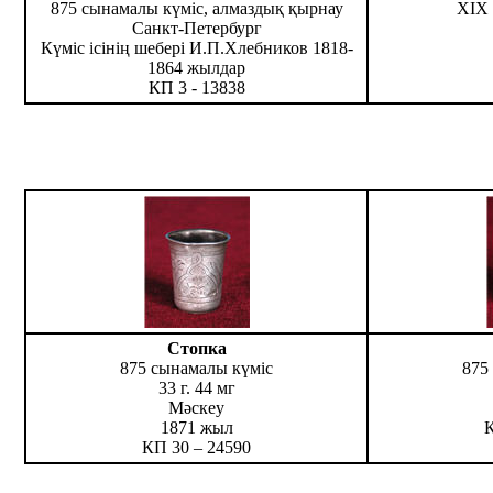
875 сынамалы күміс, алмаздық қырнау
ХІХ 
Санкт-Петербург
Күміс ісінің шебері И.П.Хлебников 1818-
1864 жылдар
КП 3 - 13838
Стопка
875 сынамалы күміс
875
33 г. 44 мг
Мәскеу
1871 жыл
КП 30 – 24590