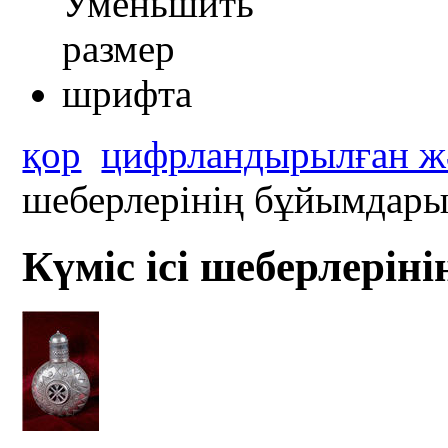
қор
цифрландырылған жә
шеберлерінің бұйымдар
Күміс ісі шеберлері