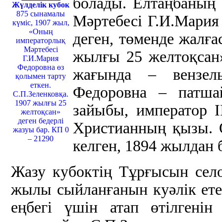
болады. Елтаңбаның
Жүлделік кубок
875 сынамалы
Мәртебесі Г.И.Мария
күміс, 1907 жыл,
«Оның
деген, төменде жалға
императорлық
Мәртебесі
жылғы 25 желтоқсан
Г.И.Мария
Федоровна өз
жағында – вензел
қолымен тарту
еткен.
Федоровна – патша
С.П.Зеленковқа.
1907 жылғы 25
зайыбы, император І
желтоқсан»
деген бедерлі
Христианның қызы. 
жазуы бар. КП 0
– 21290
келген, 1894 жылдан б
Жазу кубоктің Тұрғысын сел
жылы сыйланғанын куәлік етед
еңбегі үшін атап өтілгені