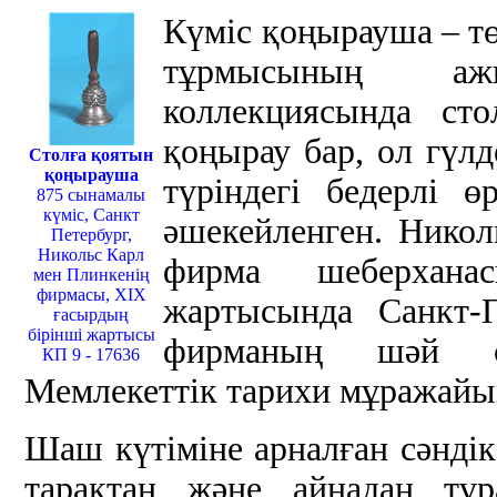
Күміс қоңырауша – тө
тұрмысының аж
коллекциясында ст
қоңырау бар, ол гүл
Столға қоятын
қоңырауша
түріндегі бедерлі 
875 сынамалы
күміс, Санкт
әшекейленген. Никол
Петербург,
Никольс Карл
фирма шеберхана
мен Плинкенің
фирмасы, ХІХ
жартысында Санкт-П
ғасырдың
бірінші жартысы
фирманың шәй се
КП 9 - 17636
Мемлекеттік тарихи мұражайын
Шаш күтіміне арналған сәнді
тарақтан және айнадан тұ