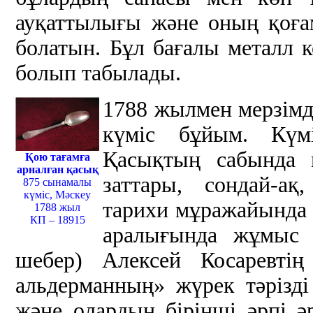
ауқаттылығы және оның қоға
болатын. Бұл бағалы металл 
болып табылады.
1788 жылмен мерзімд
күміс бұйым. Күм
Қасықтың сабында м
Қою тағамға
арналған қасық
заттары, сондай-а
875 сынамалы
күміс, Мәскеу
тарихи мұражайында 
1788 жыл
КП – 18915
аралығында жұмыс і
шебер) Алексей Косаревтің
альдерманның» жүрек тәрізд
және олардың бірінші әрпі 