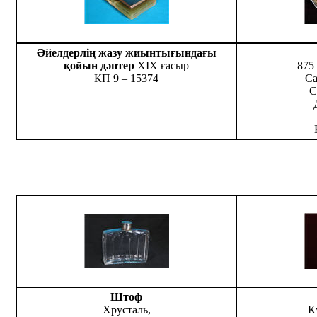
Әйелдерлің жазу жиынтығындағы
қойын дәптер
ХІХ ғасыр
875
КП 9 – 15374
Са
С
Штоф
Хрусталь,
К