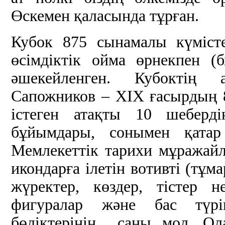
Өскемен қаласында тұрған.
Кубок 875 сынамалы күмісте
өсімдіктік ойма өрнекпен (
әшекейленген. Кубоктің 
Сапожников – ХІХ ғасырдың
істеген атақты 10 шеберді
бұйымдары, сонымен қатар
Мемлекеттік тарихи мұражайл
икондарға ілетін вотивті (тұм
жүректер, көздер, тістер 
фигуралар және бас түрін
бөліктерінің саны мол. Ол