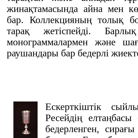
жинақтамасында айна мен кө
бар. Коллекцияның толық бо
тарақ жетіспейді. Барлы
монограммалармен және шағ
раушандары бар бедерлі жиект
Ескерткіштік сыйл
Ресейдің елтаңбасы 
бедерленген, сирағы