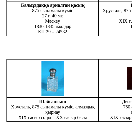
Балмұздаққа арналған қасық
875 сынамалы күміс
Хрусталь, 875
27 г. 40 мг,
Мәскеу
ХІХ ғ
1830-1835 жылдар
КП 29 – 24532
Шәйсалғыш
Десе
Хрусталь, 875 сынамалы күміс, алмаздық
750
қырнау
ХІХ ғасыр соңы – ХХ ғасыр басы
ХІХ ғасыр