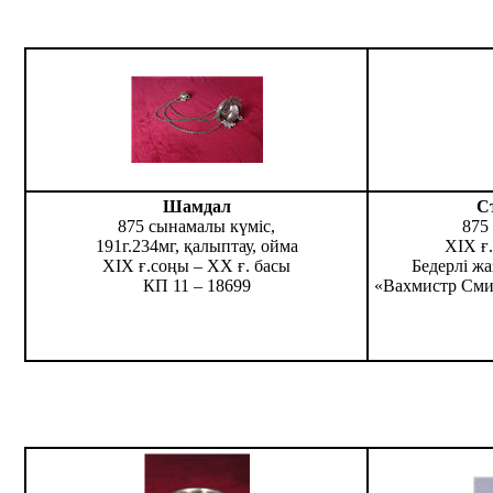
Шамдал
С
875 сынамалы күміс,
875
191г.234мг, қалыптау, ойма
ХІХ ғ
ХІХ ғ.соңы – ХХ ғ. басы
Бедерлі жа
КП 11 – 18699
«Вахмистр Сми