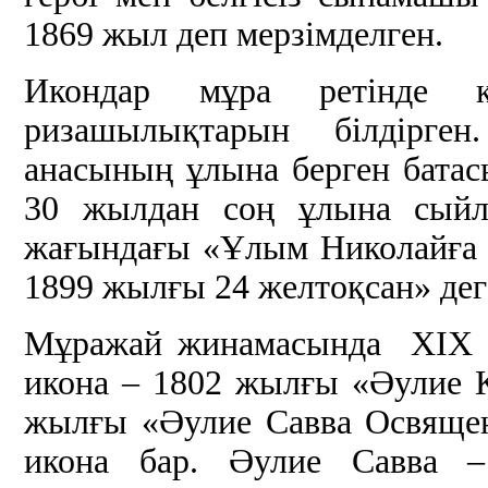
1869 жыл деп мерзімделген.
Икондар мұра ретінде 
ризашылықтарын білдірге
анасының ұлына берген батасы
30 жылдан соң ұлына сыйла
жағындағы «Ұлым Николайға бе
1899 жылғы 24 желтоқсан» дег
Мұражай жинамасында ХІХ ғ
икона – 1802 жылғы «Әулие 
жылғы «Әулие Савва Освященн
икона бар. Әулие Савва –