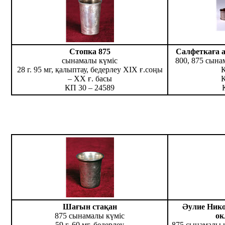
Стопка 875
Салфеткаға
сынамалы күміс
800, 875 сына
28 г. 95 мг, қалыптау, бедерлеу ХІХ ғ.соңы
– ХХ ғ. басы
КП 30 – 24589
Шағын стақан
Әулие Нико
875 сынамалы күміс
ок
59 г. 60 мг, бедерлеу
875 сынамалы к