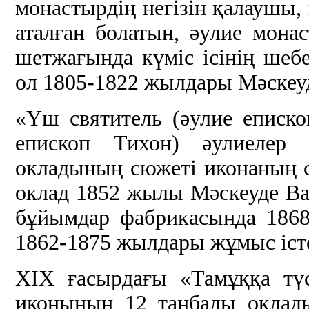
монастырдің негізін қалаушы,
аталған болатын, әулие мона
шетжағында күміс ісінің шебе
ол 1805-1822 жылдары Мәскеуд
«Үш святитель (әулие еписко
епископ Тихон) әулиелер 
окладының сюжеті иконаның 
оклад 1852 жылы Мәскеуде Вас
бұйымдар фабрикасында 186
1862-1875 жылдары жұмыс іст
ХІХ ғасырдағы «Тамұққа түс
иконының 12 таңбалы оклады