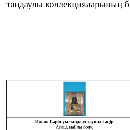
таңдаулы коллекцияларының бі
Икона Бәрін уысында ұстаушы тәңір
Ағаш, майлы бояу,