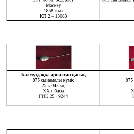
Мәскеу
1858 жыл
КП 2 – 13083
Балмұздаққа арналған қасық
875 сынамалы күміс
875
25 г. 043 мг,
ХХ ғ.басы
Х
ГИК 25 - 9244