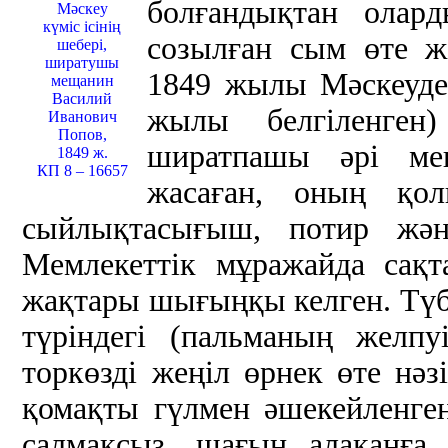
болғандықтан олар
Мәскеу
күміс ісінің
созылған сым өте 
шебері,
ширатушы
1849 жылы Мәскеуде
мещанин
Василий
жылы белгіленген)
Иванович
Попов,
ширатпашы әрі ме
1849 ж.
КП 8 – 16657
жасаған, оның қо
сыйлықтасығыш, потир жән
Мемлекеттік мұражайда сақт
жақтары шығыңқы келген. Түб
түріндегі (пальманың желпу
торкөзді жеңіл өрнек өте нәз
қомақты гүлмен әшекейленген
салмақсыз, шағын алақанға