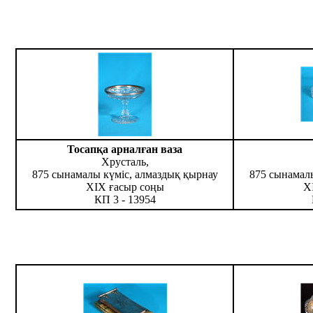
Тосапқа арналған ваза
Хрусталь,
875 сынамалы күміс, алмаздық қырнау
875 сынамал
ХІХ ғасыр соңы
Х
КП 3 - 13954