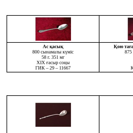
Ас қасық
Қою тағ
800 сынамалы күміс
875
58 г. 351 мг
ХІХ ғасыр соңы
ГИК – 29 – 11667