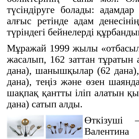
түсіндіруге болады: адамда
алғыс ретінде адам денесіні
түріндегі бейнелерді құрбандық
Мұражай 1999 жылы «отбасыл
жасалып, 162 заттан тұратын 
дана), шанышқылар (62 дана),
дана), теңіз және өзен шаянд
шақпақ қантты іліп алатын қыс
дана) сатып алды.
Өткізуші 
Валентина