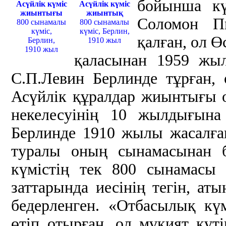
бойынша кү
Асүйлік күміс
Асүйлік күміс
жиынтығы
жиынтық
Соломон Пи
800 сынамалы
800 сынамалы
күміс,
күміс, Берлин,
қалған, ол 
Берлин,
1910 жыл
1910 жыл
қаласынан 1959 жыл
С.П.Левин Берлинде тұрған, о
Асүйлік құралдар жиынтығы 
некелесуінің 10 жылдығына
Берлинде 1910 жылы жасалға
туралы оның сынамасынан б
күмістің тек 800 сынамасы
заттарында иесінің тегін, аты
бедерленген. «Отбасылық күм
өтіп отырған, ол мұқият күт