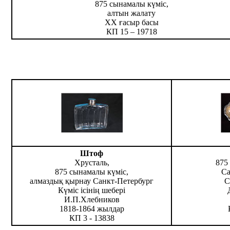
875 сынамалы күміс,
алтын жалату
ХХ ғасыр басы
КП 15 – 19718
Штоф
Хрусталь,
875
875 сынамалы күміс,
Са
алмаздық қырнау Санкт-Петербург
С
Күміс ісінің шебері
И.П.Хлебников
1818-1864 жылдар
КП 3 - 13838