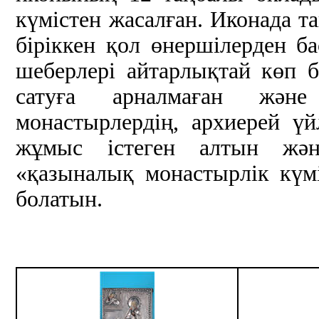
күмістен жасалған. Иконада та
біріккен қол өнершілерден ба
шеберлері айтарлықтай көп 
сатуға арналмаған және
монастырлердің, архиерей үй
жұмыс істеген алтын және
«қазыналық монастырлік күм
болатын.