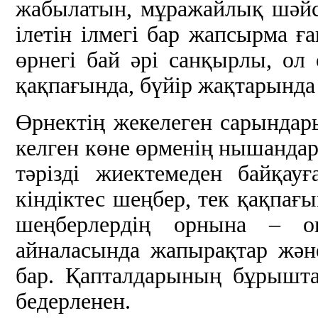
жабылатын, мұражайлық шәйс
ілетін ілмегі бар жапсырма 
өрнегі бай әрі санқырлы, ол
қақпағында, бүйір жақтарында
Өрнектің жекелеген сарындары
келген көне өрменің нышандар
тәрізді жиектемеден байқау
кіндіктес шеңбер, тек қақпағы
шеңберлердің орнына – ов
айналасында жапырақтар жән
бар. Қапталдарының бұрышта
бедерленен.