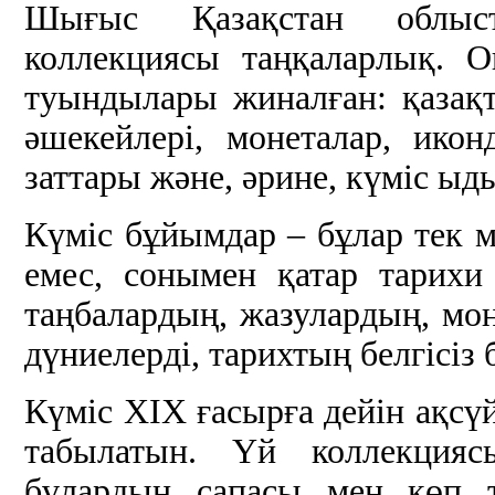
Шығыс Қазақстан облыс
коллекциясы таңқаларлық. О
туындылары жиналған: қазақт
әшекейлері, монеталар, ико
заттары және, әрине, күміс ыд
Күміс бұйымдар – бұлар тек м
емес, сонымен қатар тарихи 
таңбалардың, жазулардың, м
дүниелерді, тарихтың белгісіз 
Күміс ХІХ ғасырға дейін ақсү
табылатын. Үй коллекцияс
бұлардың сапасы мен көп тү