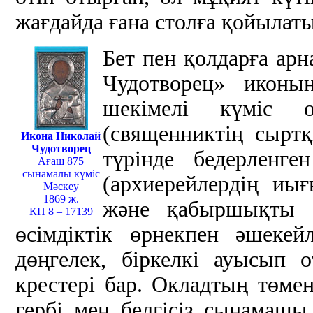
жағдайда ғана столға қойылаты
Бет пен қолдарға ар
Чудотворец» иконы
шекімелі күміс 
(священниктің сыртқ
Икона Николай
Чудотворец
түрінде бедерленге
Ағаш 875
сынамалы күміс
(архиерейлердің и
Мәскеу
1869 ж.
және қабыршықты ө
КП 8 – 17139
өсімдіктік өрнекпен әшекей
дөңгелек, біркелкі ауысып
крестері бар. Окладтың төме
гербі мен белгісіз сынамашы