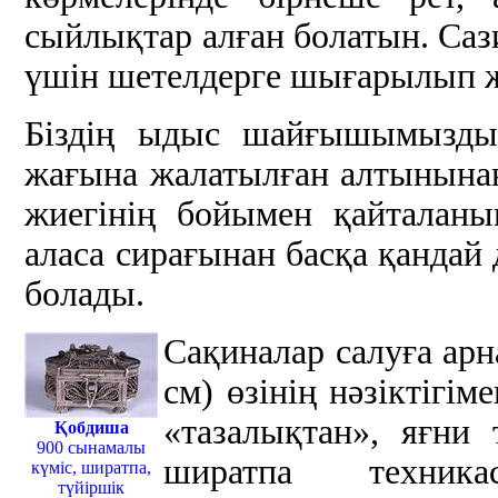
сыйлықтар алған болатын. Са
үшін шетелдерге шығарылып ж
Біздің ыдыс шайғышымыздың
жағына жалатылған алтынынан,
жиегінің бойымен қайталан
аласа сирағынан басқа қандай 
болады.
Сақиналар салуға арн
см) өзінің нәзіктігім
«тазалықтан», яғни
Қобдиша
900 сынамалы
ширатпа техника
күміс, ширатпа,
түйіршік