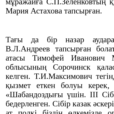
мұражайға С.П.Зеленковтың
Мария Астахова тапсырған.
Тағы да бір назар аудара
В.Л.Андреев тапсырған бола
атасы Тимофей Иванович 
облысының Сорочинск қала
келген. Т.И.Максимович тегін
қызмет еткен болуы керек, 
«Шабандоздығы үшін. ІІІ Сіб
бедерленген. Сібір казак әске
ат полкі біздің өлкемізде о