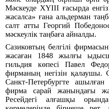
Мәскеуде ХҮІІІ ғасырда енгіз
жасалса» ғана альдерман таңб
салт атты Георгий Победоно
мәскеулік таңбаға айналды.
Сазиковтың белгілі фирмасы
жасаған 1848 жылғы ыдысш
гильдия көпесі Павел Федо
фирманың негізін қалаушы.
Санкт-Петербургте ашылған
фирма сарай жанындағы жа
Ресейдегі алғашқы орынд
көрмелерінде бірнеше рет, 