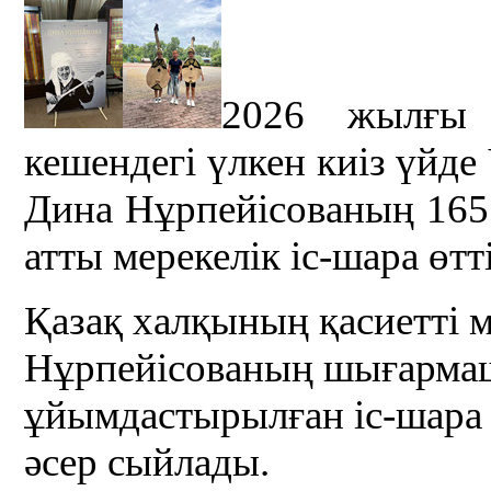
2026 жылғы 
кешендегі үлкен киіз үйд
Дина Нұрпейісованың 165
атты мерекелік іс-шара өтті
Қазақ халқының қасиетті
Нұрпейісованың шығарма
ұйымдастырылған іс-шара қ
әсер сыйлады.