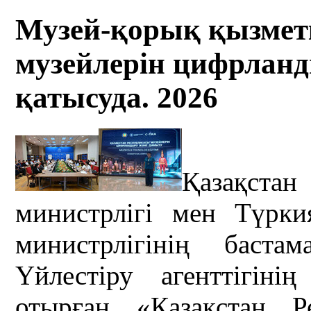
Музей-қорық қызмет
музейлерін цифрлан
қатысуда. 2026
Қазақстан
министрлігі мен Түрк
министрлігінің баст
Үйлестіру агенттігін
отырған «Қазақстан Р