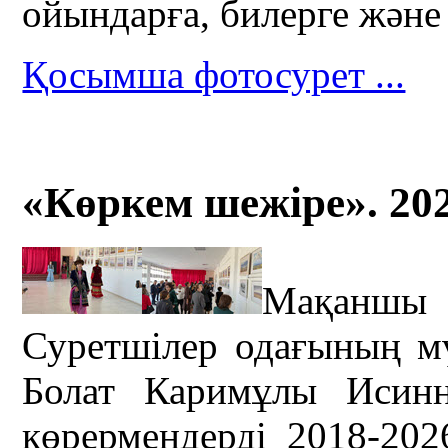
ойындарға, билерге және
Қосымша фотосурет ...
«Көркем шежіре». 20
Мақаншы 
Суретшілер одағының м
Болат Каримұлы Исинн
көрермендерді 2018-20