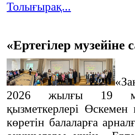
Толығырақ...
«Ертегілер музейіне с
«За
2026 жылғы 19 мамы
қызметкерлері Өскемен
көретін балаларға арн