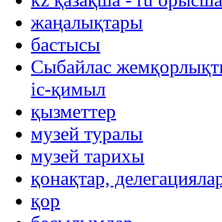
жаңалықтары
бастысы
Сыбайлас жемқорлықты
іс-қимыл
қызметтер
музей туралы
музей тарихы
қонақтар, делегацияла
қор