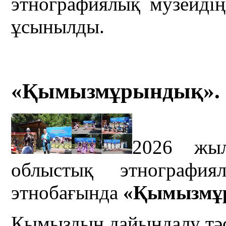
этнографиялық музейді
ұсынылды.
«Қымызмұрындық». 
2026 жы
облыстық этнография
этнобағында
«Қымызмұ
Қымыздың дайындалу тәсі