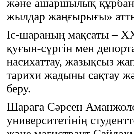
және ашаршылық құрбанда
жылдар жаңғырығы» атты 
Іс-шараның мақсаты – Х
қуғын-сүргін мен депо
насихаттау, жазықсыз жа
тарихи жадыны сақтау жә
беру.
Шараға Сәрсен Аманжол
университетінің студент
және магистрант Сайдах