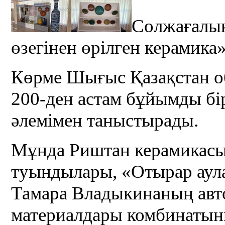
Солжағалық
өзегінен өрілген керамика
Көрме Шығыс Қазақстан о
200-ден астам бұйымды бір
әлемімен таныстырады.
Мұнда Риштан керамикас
туындылары, «Отырар аула
Тамара Владыкинаның авт
материалдары комбинатын