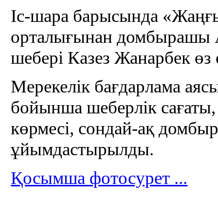
Іс-шара барысында «Жаңғ
орталығынан домбырашы 
шебері Казез Жанарбек өз 
Мерекелік бағдарлама аяс
бойынша шеберлік сағаты,
көрмесі, сондай-ақ домбы
ұйымдастырылды.
Қосымша фотосурет ...