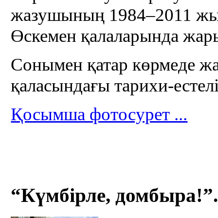
жазушының 1984–2011 жыл
Өскемен қалаларында жар
Сонымен қатар көрмеде ж
қаласындағы тарихи-естел
Қосымша фотосурет ...
“Күмбірле, домбыра!”.