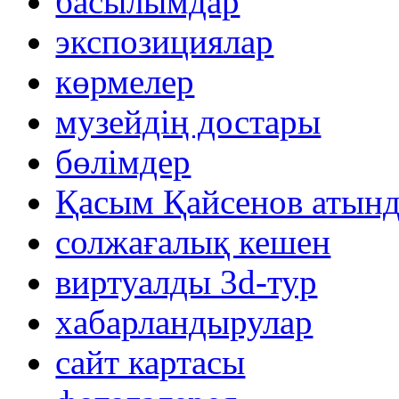
басылымдар
экспозициялар
көрмелер
музейдің достары
бөлімдер
Қасым Қайсенов атынд
солжағалық кешен
виртуалды 3d-тур
xабарландырулар
сайт картасы