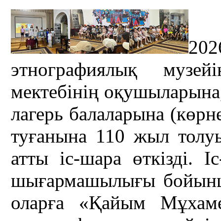
20
этнографиялық музей
мектебінің оқушыларына
лагерь балаларына (көр
туғанына 110 жыл толу
атты іс-шара өткізді.
шығармашылығы бойынш
оларға «Қайым Мұхам