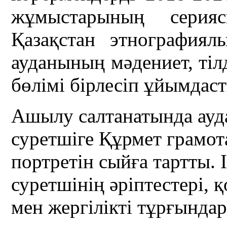
жұмыстарының серия
Қазақстан этнография
ауданының мәдениет, тіл
бөлімі бірлесіп ұйымдас
Ашылу салтанатында ауда
суретшіге Құрмет грамот
портретін сыйға тартты. 
суретшінің әріптестері,
мен жергілікті тұрғындар