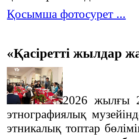
Қосымша фотосурет ...
«Қасіретті жылдар ж
2026 жылғы 
этнографиялық музейін
этникалық топтар бөлім