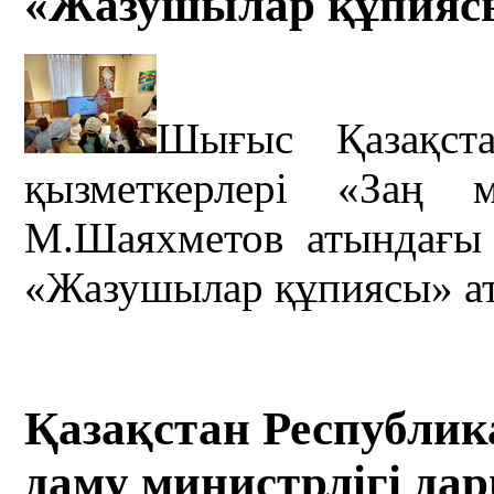
«Жазушылар құпиясы
Шығыс Қазақста
қызметкерлері «Заң 
М.Шаяхметов атындағы
«Жазушылар құпиясы» атт
Қазақстан Республи
даму министрлігі да