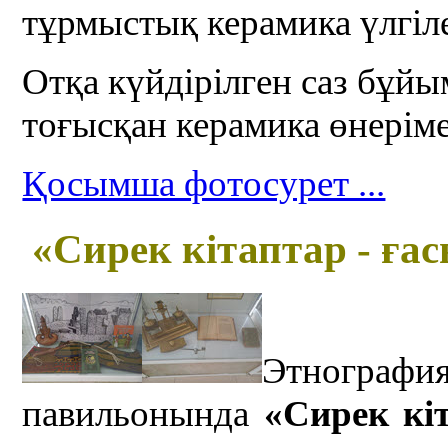
тұрмыстық керамика үлгіл
Отқа күйдірілген саз бұй
тоғысқан керамика өнерім
Қосымша фотосурет ...
«
С
ирек кітаптар
- ға
Этнографи
павильонында
«
С
ирек кі