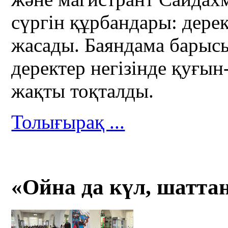
сүргін құрбандары: дере
жасады. Баяндама барысы
деректер негізінде қуғы
жақты тоқталды.
Толығырақ ...
«Ойна да күл, шаттан