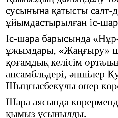
сусынына қатысты салт-д
ұйымдастырылған іс-шара
Іс-шара барысында «Нұ
ұжымдары, «Жаңғыру» ш
қоғамдық келісім ортал
ансамбльдері, әншілер 
Шыңғысбекұлы өнер көрс
Шара аясында көрерменд
қымыз ұсынылды.