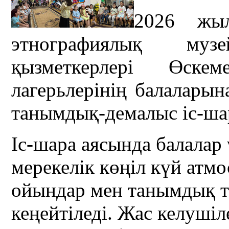
2026 жы
этнографиялық музе
қызметкерлері Өск
лагерьлерінің балалары
танымдық-демалыс іс-шар
Іс-шара аясында балала
мерекелік көңіл күй атм
ойындар мен танымдық т
кеңейтіледі. Жас келушіл