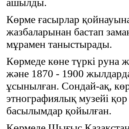
ашылды.
Көрме ғасырлар қойнауына
жазбаларынан бастап зама
мұрамен таныстырады.
Көрмеде көне түркі руна ж
және 1870 - 1900 жылдард
ұсынылған. Сондай-ақ, к
этнографиялық музейі қор
басылымдар қойылған.
Көрмеде Шығыс Қазақстан