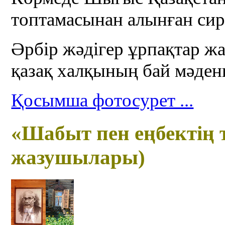
топтамасынан алынған сир
Әрбір жәдігер ұрпақтар жа
қазақ халқының бай мәдени
Қосымша фотосурет ...
«Шабыт пен еңбектің 
жазушылары)