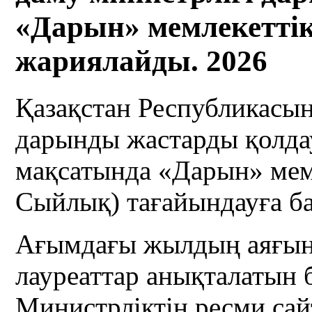
«Дарын» мемлекетті
жариялайды. 2026
Қазақстан Республикасын
дарынды жастарды қолда
мақсатында «Дарын» мемл
Сыйлық) тағайындауға ба
Ағымдағы жылдың аяғын
лауреаттар анықталатын
Министрліктің ресми са