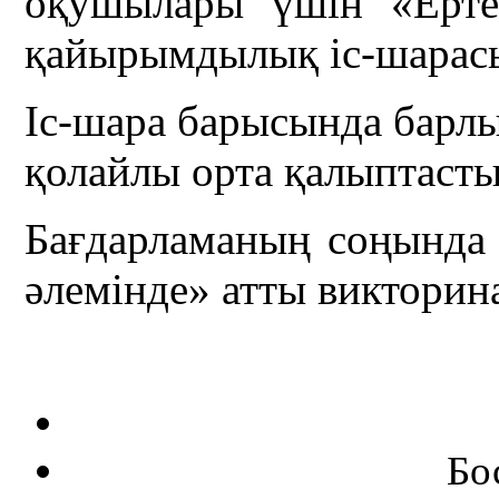
оқушылары үшін «Ертег
қайырымдылық іс-шарасы
Іс-шара барысында барлы
қолайлы орта қалыптасты
Бағдарламаның соңында 
әлемінде» атты виктори
Бо