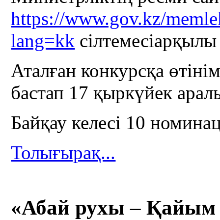
https://www.gov.kz/memlek
lang=kk
сілтемесіарқылы
Аталған конкурсқа өтін
бастап 17 қыркүйек аралы
Байқау келесі 10 номина
Толығырақ...
«Абай рухы – Қайым 