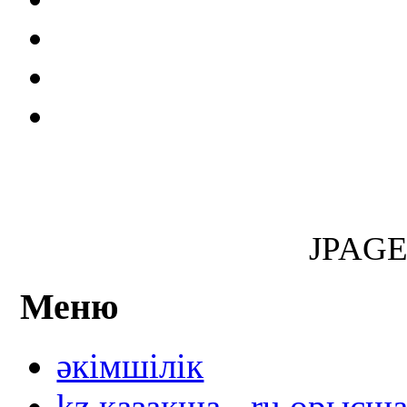
JPAG
Меню
әкімшілік
kz қазақша - ru орысш