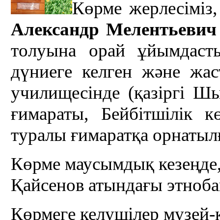
Көрме жерлесіміз,
Александр Мелентьевич
толуына орай ұйымдаст
дүниеге келген және ж
училищесінде (қазіргі Ш
ғимараты, Бейбітшілік к
туралы ғимаратқа орнатылғ
Көрме маусымдық кезеңде,
Қайсенов атындағы этноба
Көрмеге келушілер музей-