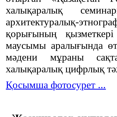
халықаралық семин
архитектуралық-этногр
қорығының қызметкер
маусымы аралығында өт
мәдени мұраны сақт
халықаралық цифрлық тәж
Қосымша фотосурет ...