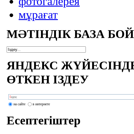
фотогалерея
мұрағат
МӘТІНДІК БАЗА БО
ЯНДЕКС ЖҮЙЕСІНД
ӨТКЕН ІЗДЕУ
на сайте
в интернете
Есептегіштер